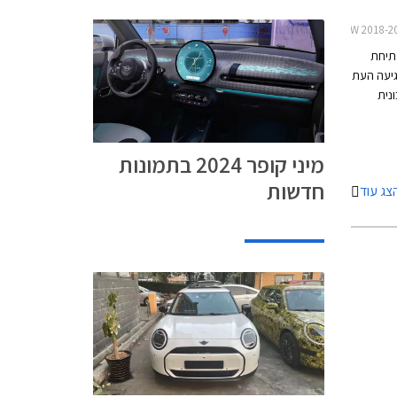
ת 8 ועברה מתיחת
ת, הגיעה העת
נית
ו אל
נכון
מיני קופר 2024 בתמונות
חזית
חדשות
צג עוד