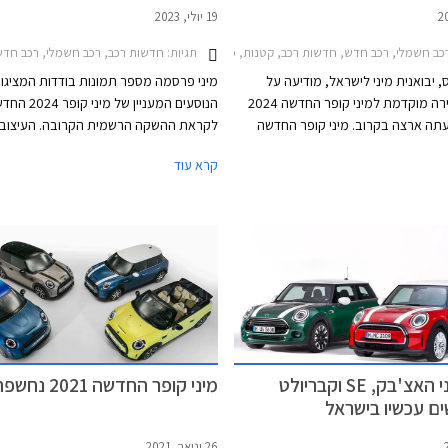
19 יולי, 2023
תגיות:
ב חשמלי, רכב חדש, חדשות רכב, קטנות, מיני, מיני קופר 2021-2024, מיני קופר S 2021-2024, מיני קופר 2024-2026, רכב חשמלימחירון רכב
חדשות רכב, רכב חשמלי, רכב חדש, קטנות, מיני, מיני קופר 2021-2024, מיני קופר 4
 יבואנית מיני לישראל, מודיעה על
מיני פרסמה מספר תמונות בודדות המציגו
פתיחת מכירה מוקדמת למיני קופר החדשה 2024
הנוסעים המעניין של מיני קופ
תה ארצה בקרוב. מיני קופר החדשה
לקראת ההשקה הרשמית הקרובה. העיצוב
עיצוב האייקוני שכה מזוהה עימה, אך
מינימליסטי בהשראת הדגם המקורי ומשלב
קרא עוד
ה תא נוסעים מתקדם וטכנולוגי באופן
טכנולוגיה מתקדמת לצד חומרים ממוחזרים
לדור הקודם, הקורץ לדור הצעיר. הדגם
הקורצים לקהל צעיר, ותאורת אווירה ייחודי
ועי חשמל ובנזין בשתי רמות אבזור
לרכב מראה כמעט קונספטואלי.
דגמי מיני האצ'בק, SE וקבריולט
מיני קופר החדשה 2021 נחשפת
ם עכשיו בישראל
26 ינואר, 2021