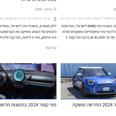
17 נובמבר, 2024
ב חשמלי, קטנות, פנאי שטח, מיני, מיני קופר 2024-2026, מיני אייסמן 2024-2026, רכב חשמלימחירון רכב
תגיות:
חדשות רכב, רכב חדש, קטנות, פנאי שטח, מיני, מיני JCW 2024-2026, מיני קופר 2024-2026, מיני קופר חמש דלתות 2024-2026, מיני JCW קבריול
דלק מוטורס, יבואנית מיני (MINI) לישראל, מפרסמת
דלק מוטורס, יבואנית מיני לישראל, משלימה
 לדגמי מיני החשמליים המשקפים הוזלה
הדגמים של המותג ומשיקה את הקרוסאובר
משמעותית של עד 45,000 ₪ בדגמי מיני קופר 3
מיני אייסמן, מיני 5 דלתות, מיני קבריו
דלתות, ועד 48,000 ₪ בדגמי מיני אייסמן. נראה כי
גרסאות הביצועים JCW ב
קרא עוד
 על רקע היקף מכירות נמוך ורצון
אלו מצטרפים לדגמי מיני 3 דלתות 
ות אל אולם התצוגה באמצעות מחיר
אשר נחתו בישראל בחודש מאי האחרון.
ותר.
מיני קופר 2024 החדשה מושקת
מיני קופר 2024 בתמונות חדשות