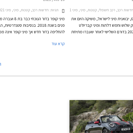
רכב, רכב חשמלי, קטנות, מיני, מיני JCW 2018-2021, מיני קופר 2018-2021, מיני קופר S 2018-2021, מיני קופר S חמש דלתות 2018-2021, מיני קופר חמש דלתות 2018-2021, מיני JCW 2021-2024, מיני קופר 2021-2024, מיני קופר S 2021-2024, מיני One 2018-2021, מיני One חמש דלתות 2018-2021, מיני קבריולט קופר 2018-2021, מיני קבריולט קופר S 2018-2021, מיני One 2021-2024, מיני One חמש דלתות 2021-2024, מיני JCW קבריולט 2021-2023מיני קופר קבריולט 2021-2024
תגיות:
חדשות רכב, קטנות, מיני, מיני JCW 2018-2021, מיני קופר 2018-2021, מיני קופר חמש דלתות 2018-2021, מיני JCW 2021-2024, מיני קופר 2021-2024, מיני קופר S 2021-2024, מיני קופר S חמש דלתות 2021-2024, מיני קופר חמש דלתות 2021-2024, מיני קבריולט קופר 2018-2021, מיני One 2021-2024, מיני One חמש דלתות 2021-2024, מיני JCW קבריולט 2021-2023מיני קופר S קבריולט 2021-2024
, יבואנית מיני לישראל, משיקה היום את
מיני קופר בדור הנוכחי כבר ב
ק שלוש וחמש דלתות ומיני קבריולט
פנים בשנת 2018. בנסיבות סטנדרטיו
החדשים 2021 בדורם השלישי לאחר שעברו מתיחת
להחליפה בדור חדש אך מיני קופר אינה מכו
פנים שניה, וגם את מיני SE החשמלית 2021 לאחר
סטנדרטית אלא מכונית נישתית בעיצוב רטר
קרא עוד
 ראשונה. עיצוב הרטרו נותר נאמן
מותי. על כן, בעלת הבית הבווארית מוצאת ל
מתחדש בשבכה קדמית גדולה יותר
לעדכן במעט את העיצוב המוצלח בתוספת
ט "חשמלי" ואטום עם מסגרת בגוון שחור
טכנולוגיות אשר ישאירו אותה עדכנית בקו ה
ה
וש הקדמי כולל כעת כונסי אוויר
לשנים הקרובות.
קירור הבלמים הקדמיים במקום פנסי
י התאורה עם רקע שחור מבריק מכילים
אורת הערפל. מאחור בולט פגוש חדש
עם פנס ערפל מרכזי. פנסי LED אחוריים עם גרפיקת
דגל בריטניה - Union Lack זמינים מעתה כסטנדרט
בכל רמות האבזור. מהצד ניתן להבחין בחישוקי 17 ו-
 חדשים, וצבעי מרכב חדשים לרבות צביעה
גג המשלבת שני צבעים.