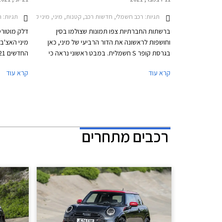
תגיות:
רכב חשמלי, חדשות רכב, קטנות, מיני, מיני קופר 2018-2021, מיני קופר S 2018-2021מיני קופר 2024-2026
תגיות:
חדשות 
ברשתות החברתיות צפו תמונות שצולמו בסין
דלק מוטורס
וחושפות לראשונה את הדור הרביעי של מיני, כאן
מיני האצ'ב
בגרסת קופר S חשמלית. במבט ראשוני נראה כי
העיצוב זהה לדגם הנוכחי אך למעשה מציג הדור
קרא עוד
קרא עוד
החדש שינויים משמעותיים בתא הנוסעים ובחלק
מתיחת פנים
האחורי.
למקור אך 
בעיצוב כמע
מבריק. הפג
המתועלים ל
הערפל. גופ
רכבים מתחרים
מעתה את ת
18 אינץ'
רב גונית ל