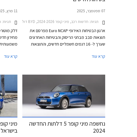
07 ספטמבר, 2025
11 מרץ, 2025
תגיות:
חדשות רכב, מיני קופר 2024-2026, BYD דולפין סרף 2025-2026, איון V 2025-2026, אאודי Q4 e-tron 2022-2026, לינק אנד קו 08 2025-2026, פולקסווגן ID. Buzz 2025-2026, ב.מ.וו סדרה 1 חמש דלתות 2024-2026, מיני אייסמן 2024-2026רכב חשמלי
תגיות:
רכ
ארגון הבטיחות האירופי Euro NCAP מפרסם את
תוצאות סבב מבחני הריסוק והבטיחות האחרונים
מחירון חדש
שערך ל- 16 דגמים חשמליים חדשים, והתוצאות
מסקרנות. רובם קיבלו ציון מרבי של 5 כוכבים,
קרא עוד
קרא עוד
ביניהם רכבים של מותגים חדשים מסין ומטורקיה
המהלך מגיע
שהצליחו להפתיע לטובה. מנגד, מותגים ותיקים
למשוך לקוח
מאירופה מאכזבים עם ציונים של 4 כוכבים וחלקם
אטרקטיבי י
כמעט איבדו את הכוכב החמישי.
נחשפה מיני קופר 5 דלתות החדשה
2024
בישראל