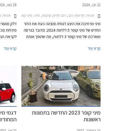
12 יוני, 2024
28 מאי, 2024
תגיות:
חדשות רכב, רכב חדש, קטנות, מיני, מיני קופר S חמש דלתות 2021-2024, מיני קופר חמש דלתות 2021-2024מיני קופר חמש דלתות 2024-2026
תגיות:
רכ
מיני מרחיבה את היצע דגמיה ומציגה כעת את הדור
דלק מוטורס,
החדש של מיני קופר 5 דלתות 2024. מדובר בגרסה
מוארכת של מיני קופר 3 דלתות, מה שהופך אותה
לקראת הגע
להרבה יותר שימושית אך גם לפחות שיקית. הדגם
שומרת על ה
קרא עוד
קרא עוד
החדש מושק עם מנועי בנזין בלבד, בעוד גרסת ה- 3
הפעם מוסיפ
דלתות מגיעה גם עם מנועים חשמליים. דלק מוטורס
ניכר ביחס 
היבואנית, מסרה כי מיני קופר 5 דלתות החדשה תגיע
מגיע עם מנ
לישראל בתחילת שנת 2025.
לבחירה.
מיני קופר 2023 החדשה בתמונות
ראשונות
המחודשי
11 דצמבר, 2021
21 יוני, 2021