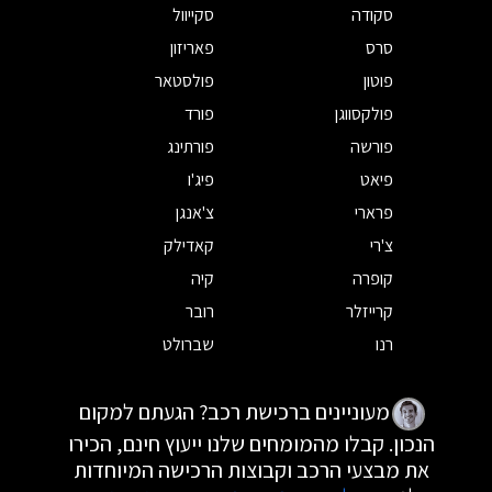
סקודה
סקייוול
סרס
פאריזון
פוטון
פולסטאר
פולקסווגן
פורד
פורשה
פורתינג
פיאט
פיג'ו
פרארי
צ'אנגן
צ'רי
קאדילק
קופרה
קיה
קרייזלר
רובר
רנו
שברולט
מעוניינים ברכישת רכב? הגעתם למקום
הנכון. קבלו מהמומחים שלנו ייעוץ חינם, הכירו
את מבצעי הרכב וקבוצות הרכישה המיוחדות