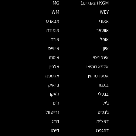
KGM (סאנגיונג)
MG
WM
WEY
אאודי
אבארט
אווטאר
אומודה
אופל
אורה
איון
אייווייס
אינפיניטי
איסוזו
אלפא רומיאו
אלפין
אסטון מרטין
אקספנג
ב.מ.וו
ביואיק
בנטלי
ג'אקו
ג'ילי
ג'יפ
ג'נסיס
גרייט וול
דאצ'יה
דודג'
דונגפנג
דייהו