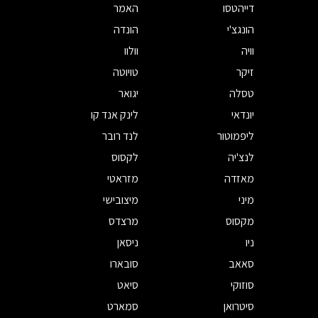
דייהטסו
האמר
הונגצ'י
הונדה
וויה
וולוו
זיקר
טויוטה
טסלה
יגואר
יונדאי
לינק אנד קו
ליפמוטור
לנד רובר
לנצ'יה
לקסוס
מאזדה
מזראטי
מיני
מיצובישי
מקסוס
מרצדס
ניו
ניסאן
סאאב
סובארו
סוזוקי
סיאט
סיטרואן
סמארט