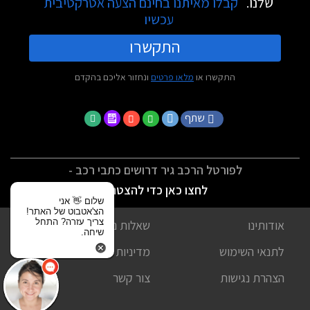
שלנו.
קבלו מאיתנו בחינם הצעה אטרקטיבית
עכשיו
התקשרו
התקשרו או
מלאו פרטים
ונחזור אליכם בהקדם
שתף
לפורטל הרכב גיר דרושים כתבי רכב -
לחצו כאן כדי להצטרף
שלום 👋 אני
הצ'אטבוט של האתר!
צריך עזרה? התחל
אודותינו
שאלות נפוצות
שיחה.
לתנאי השימוש
מדיניות פרטיות
הצהרת נגישות
צור קשר