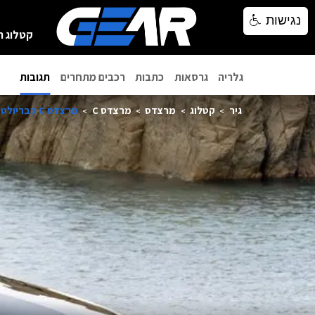
נגישות
נגישות
קטלוג ר
גלריה
גרסאות
כתבות
רכבים מתחרים
תגובות
גיר
קטלוג
מרצדס
מרצדס C
מרצדס C קבריולט 2024