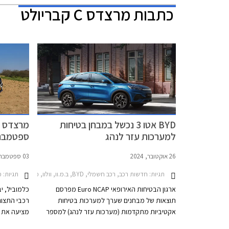
כתבות
מרצדס C קבריולט
BYD אטו 3 נכשל במבחן בטיחות
מרצדס ב
למערכות עזר לנהג
ספטמבר 023
26 אוקטובר, 2024
03 ספטמבר, 2023
תגיות:
חדשות רכב, רכב חשמלי, BYD, ב.מ.וו, וולוו, מרצדס, פולקסווגן, מרצדס C סדאן 2021-2026, BYD אטו 3 2022-2026, ב.מ.וו סדרה 5 2024-2026וולוו EC40 2022-2026
תגיות:
מב
ארגון הבטיחות האירופאי Euro NCAP מפרסם
כלמוביל, י
תוצאות של מבחנים שערך למערכות בטיחות
רכבי התצוג
אקטיביות מתקדמות (מערכות עזר לנהג) למספר
מציעה את 
דגמים פופולריים באירופה, ביניהם הרכב הנמכר