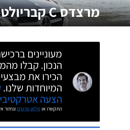
מרצדס C קבריולט
מעוניינים ברכי
הנכון. קבלו מהמו
הכירו את מבצעי 
המיוחדות שלנו.
ק
הצעה אטרקטיבית
התקשרו או
מלאו פרטים
ונחזור א