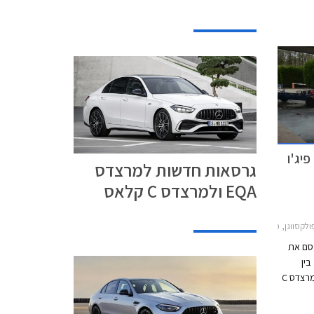
הדגמים כדי להתחרות בב.מ.וו סדרה 4 ואאודי A5.
 השיווק
י בטיחות חדשים לקיה EV6, פיג'ו
גרסאות חדשות למרצדס
EQA ולמרצדס C קלאס
דאן 2021-2026, וולוו EC40 2022-2026קיה EV6 2022-2024
ופאי Euro NCAP מפרסם את
ין
הדגמים שנבחנו ניתן למנות את וולוו C40 ומרצדס C
ל
אסטרה, פולקסווגן מולטיוואן, פיג'ו 308, וקיה EV6