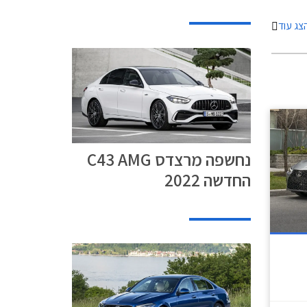
מעודן
צג עוד
 מראה
סיבי.
 נאה עם
ות וקו חלונות
נחשפה מרצדס C43 AMG
החדשה 2022