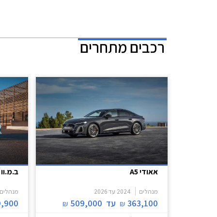
רכבים מתחרים
אאודי A5
ב.מ.וו 
מנהלים
2024
עד
2026
מנהלים
363,100
עד
509,000
9,900
₪
₪