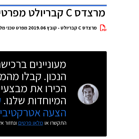
מרצדס C קבריולט מפרטים להורדה
מרצדס C קבריולט - קובץ 2019.06 מפרט טכני מלא להורדה
מעוניינים ברכי
הנכון. קבלו מהמו
הכירו את מבצעי 
המיוחדות שלנו.
ק
הצעה אטרקטיבית
התקשרו או
מלאו פרטים
ונחזור א