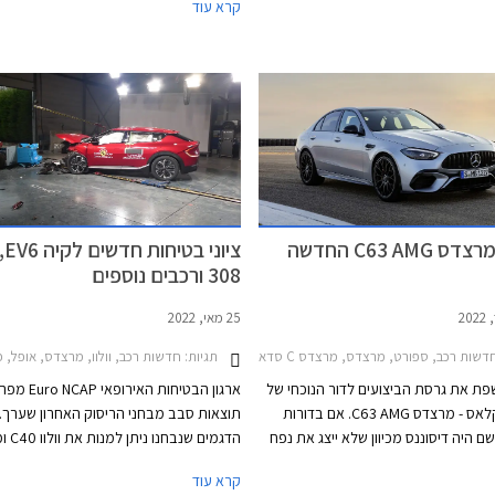
קרא עוד
ת התצוגה של מרצדס עד סוף ספטמבר
מרצדס CLE תגיע במרכב קופה וקבריולט,
בישראל יחל ברבעון הראשון של 2024.
נחשפה מרצדס C63 AMG החדשה
ציונ
308 ורכבים נוספים
25 מאי, 2022
EQA 2
שות רכב, ספורט, מרצדס, מרצדס C סדאן 2021-2026מרצדס C סדאן AMG 2018-2019
תגיות:
חדשות רכב, וולוו, מרצדס, אופל, פולקסווגן, פיג'ו, קיה, מרצדס C ס
ת את גרסת הביצועים לדור הנוכחי של
ארגון הבטיחות האיר
מרצדס C קלאס - מרצדס C63 AMG. אם בדורות
תוצאות סבב מבחני הריסוק האחרון שערך. ב
 היה דיסוננס מכיוון שלא ייצג את נפח
 הנוכחי הולך רחוק עוד יותר. מרצדס
קלאס אשר כבר משווקים בישראל ואת אופ
קרא עוד
C63 AM המקורית צוידה במנוע בנזין אטמוספרי