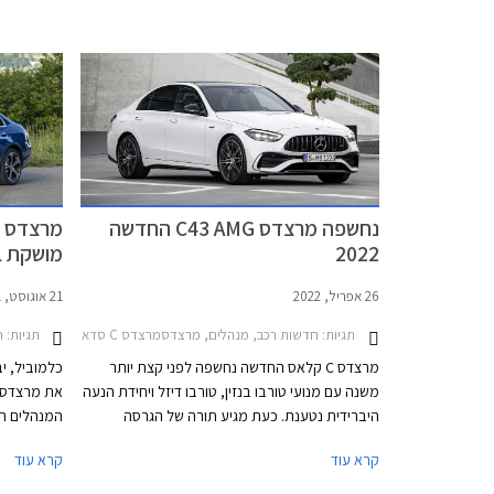
היסטוריה מ
4 צילינדר
PHEV 
מרשימה במ
נחשפה מרצדס C43 AMG החדשה
לדורות היוצ
2022
מושקת ב
26 אפריל, 2022
21 אוגוסט, 2021
תגיות:
חדשות רכב, מנהלים, מרצדסמרצדס C סדאן 2021-2026
תגיות:
ח
מרצדס C קלאס החדשה נחשפה לפני קצת יותר
כלמוביל, י
משנה עם מנועי טורבו בנזין, טורבו דיזל ויחידת הנעה
היברידית נטענת. כעת מגיע תורה של הגרסה
המנהלים הי
הספורטיבית הראשונה – מרצדס C43 AMG. בהמשך
קרא עוד
קרא עוד
תגיע גרסת הביצועים מרצדס C63 AMG שתעמוד
מסירות מאז
בראש ההיצע.
אחראי על כ- 2.5 מיליון מס