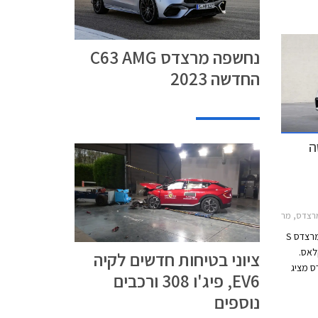
נחשפה מרצדס C63 AMG
החדשה 2023
שה
201מרצדס C סדאן 2021-2026
כמיטב המסורת, זמן קצר אחרי שנחשפת מרצדס S
 האחות הקטנה מרצדס C קלאס.
ציוני בטיחות חדשים לקיה
ס מציג
EV6, פיג'ו 308 ורכבים
של
נוספים
גדיר
 ושופעת