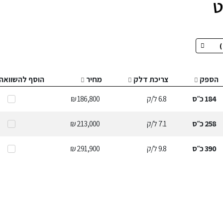
הספק
צריכת דלק
מחיר
הוסף להשוואה
184
כ״ס
6.8
ל/ק
186,800 ₪
258
כ״ס
7.1
ל/ק
213,000 ₪
390
כ״ס
9.8
ל/ק
291,900 ₪