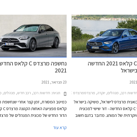
V8 בנפח 6.2 ליטרים עם הספק מרבי של 457 כ"ס.
אשר שיווקם יחל השנה בישראל.
הדור היוצא שמר על מנוע ה- V8 וקיבל צמד מגדשי
טורבו שסייע לו להגיע להספק מרבי של 510 כ"ס
בגרסאות S החזקות. והדור הנוכחי? הוא עושה
סוימת כראשון להצטייד במנוע טורבו עם
ים בלבד, ולטובת תוספת מחץ מנוע
חשמלי וסוללה נטענת שהופכים אותו למרצדס AMG
הראשונה. תיכף תגלו שמדובר ביחידת הנעה
יוחד, אבל קשה מאוד שלא להתגעגע
מרצדס C קלאס 2021 החדשה
נחשפה מרצדס C קלאס החד
אים.
ישראל
2021
23 פברואר, 2021
דשות רכב, מנהלים, יוקרה, מרצדסמרצדס C סדאן 2021-2026
תגיות:
חדשות רכב, רכב חדש, מנהלים, מרצדס, מרצדס C סדאן 8-2021
בואנית מרצדס לישראל, משיקה בישראל
את מרצדס C קלאס החדשה - דור שישי למכונית
קלאס מפציעה
וקרתית של המותג. מדובר בדגם חשוב
הדור החדש של מכונית המנהלים של מרצד
במיוחד עבור מרצדס אשר רשם יותר מ- 10 מיליון
את הפרשנות שלו לשפת העיצוב האחרונה 
קרא עוד
 השקתו לראשונה. הדור היוצא לבדו
המותג עם מראה ספורטיבי ועיצוב שניתן לה
ירות.
כמרצדס S קלאס מוקטנת. החזית כוחנית