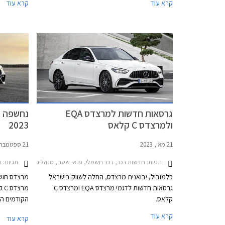
קרא עוד
קרא עוד
ביותר בישראל - BYD אטו 3 אשר נכשל במבחנים
בכל אולמו
אלו עם ציון של 0 מתוך 4. למעשה מומחי הבטיחות
2023.
של הארגון ממליצים שלא להשתמש במערכות
הבטיחות האקטיביות של BYD אטו 3 בכבישים
בין-עירוניים.
גרסאות חדשות למרצדס EQA
ולמרצדס C קלאס
2023
21 מאי, 2023
21 ספטמבר, 2022
תגיות:
תגיות:
חדשות רכב, רכב חשמלי, פנאי שטח, מנהלים, מרצדס, מרצדס C סדאן 2021-2026מרצדס 021-2025
חד
כלמוביל, יבואנית מרצדס, החלה לשווק בישראל
מרצדס חושפ
גרסאות חדשות לדגמי מרצדס EQA ומרצדס C
קלאס.
הקודמים השם
המנוע, הדור
קרא עוד
קרא עוד
G