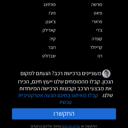
פורשה
פורתינג
פיאט
פיג'ו
פרארי
צ'אנגן
צ'רי
קאדילק
קופרה
קיה
קרייזלר
רובר
רנו
שברולט
מעוניינים ברכישת רכב? הגעתם למקום
הנכון. קבלו מהמומחים שלנו ייעוץ חינם, הכירו
את מבצעי הרכב וקבוצות הרכישה המיוחדות
שלנו.
קבלו מאיתנו בחינם הצעה אטרקטיבית
עכשיו
התקשרו
התקשרו או
מלאו פרטים
ונחזור אליכם בהקדם