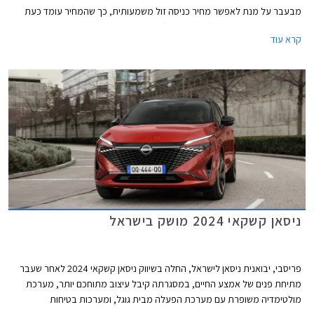
מבעבר על מנת לאפשר מחיר כניסה זול משמעותית, כך שהמחיר עומד כעת
על החל מ- 189,990 ₪ (מחיר השקה) לעומת 227,990 ₪ בגרסה ההיברידית
קרא עוד
היוצאת.
ניסאן קשקאי 2024 מושק בישראל
פריסבי, יבואנית ניסאן לישראל, החלה בשיווק ניסאן קשקאי 2024 לאחר שעבר
מתיחת פנים של אמצע החיים, במסגרתה קיבל עיצוב מתוחכם יותר, מערכת
מולטימדיה משופרת עם מערכת הפעלה מבית גוגל, ומערכות בטיחות