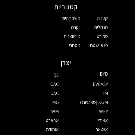
קטגוריות
קטנות
משפחתיות
מנהלים
יוקרה
ספורט
מיניוואנים
פנאי שטח
מסחרי
יצרן
BYD
DS
GAC
EVEASY
JAC
IM
KGM (סאנגיונג)
MG
WM
WEY
אאודי
אבארט
אווטאר
אומודה