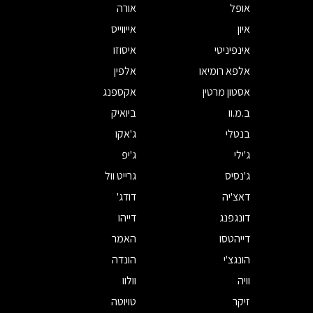
אופל
אורה
איון
אייווייס
אינפיניטי
איסוזו
אלפא רומיאו
אלפין
אסטון מרטין
אקספנג
ב.מ.וו
ביואיק
בנטלי
ג'אקו
ג'ילי
ג'יפ
ג'נסיס
גרייט וול
דאצ'יה
דודג'
דונגפנג
דייהו
דייהטסו
האמר
הונגצ'י
הונדה
וויה
וולוו
זיקר
טויוטה