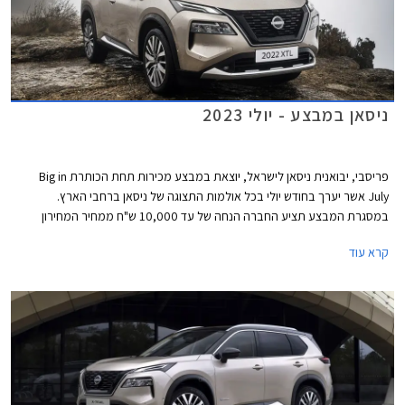
ניסאן במבצע - יולי 2023
פריסבי, יבואנית ניסאן לישראל, יוצאת במבצע מכירות תחת הכותרת Big in
July אשר יערך בחודש יולי בכל אולמות התצוגה של ניסאן ברחבי הארץ.
במסגרת המבצע תציע החברה הנחה של עד 10,000 ש"ח ממחיר המחירון
בעסקאות מזומן או עד 5,000 ₪ בעסקת טרייד-אין. בנוסף יהנו הרוכשים מהנחה
קרא עוד
של עד 50% ברכישת אבזור נוסף בהתקנה מקומית.