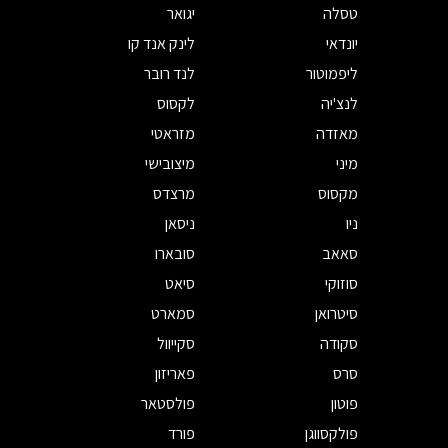
טסלה
יגואר
יונדאי
לינק אנד קו
ליפמוטור
לנד רובר
לנצ'יה
לקסוס
מאזדה
מזראטי
מיני
מיצובישי
מקסוס
מרצדס
ניו
ניסאן
סאאב
סובארו
סוזוקי
סיאט
סיטרואן
סמארט
סקודה
סקייוול
סרס
פאריזון
פוטון
פולסטאר
פולקסווגן
פורד