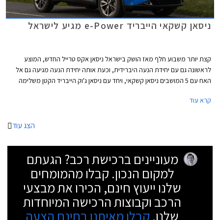
ניסאן קשקאי הייבריד e-Power מגיע לישראל
קצת יותר משבוע חלף מאז הושק בישראל ניסאן אקס טרייל החדש, המוצע
לראשונה גם עם יחידת הנעה היברידית, וכעת אותה יחידת הנעה מגיעה גם אל
האח עם 5 המושבים ניסאן קשקאי, ויחד עם ניסאן ג'וק הייבריד הקטן משלימה
נבחרת רכבי פנאי מחושמלת לניסאן בישראל. הדור הנוכחי והשלישי של ניסאן
קרא עוד
קשקאי נחשף לפני שנתיים, לישראל הוא הגיע בקיץ 2021. כבר בעת ההשקה
הצהירה היצרנית על פרידה ממנוע הטורבו דיזל לטובת יחידת הנעה היברידית
עם מנוע חשמלי חזק ומנוע טורבו בנזין המשמש כגנרטור, וכעת הגרסה
הצג עוד
ההיברידית מגיעה גם לישראל. העיצוב החיצוני כמעט זהה לגרסאות המיילד
הייבריד המוכרות למעט גריל קדמי שחלקו אטום, ותגי e-Power על הדלתות
מעוניינים ברכישת רכב? הגעתם
הקדמיות ועל דלת תא המטען. מחירו של ניסאן קשקאי הייבריד יקר ב- 28,000
₪ ביחס לגרסאות המיילד הייבריד ברמת אבזור מקבילה, פער שיהיה קשה מאוד
למקום הנכון. קבלו מהמומחים
לכסות באמצעות החסכון בדלק.
שלנו ייעוץ חינם, הכירו את מבצעי
הרכב וקבוצות הרכישה המיוחדות
שלנו.
קבלו מאיתנו בחינם הצעה