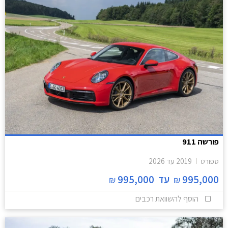
פורשה 911
ספורט
2019
עד
2026
995,000
עד
995,000
₪
₪
הוסף להשוואת רכבים