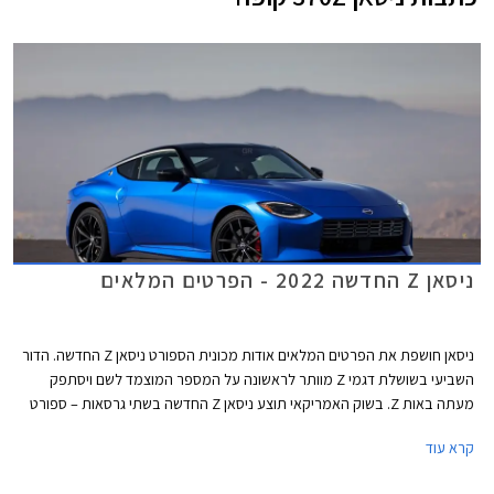
ניסאן Z החדשה 2022 - הפרטים המלאים
ניסאן חושפת את הפרטים המלאים אודות מכונית הספורט ניסאן Z החדשה. הדור
השביעי בשושלת דגמי Z מוותר לראשונה על המספר המוצמד לשם ויסתפק
מעתה באות Z. בשוק האמריקאי תוצע ניסאן Z החדשה בשתי גרסאות – ספורט
ופרפורמנס. בנוסף תוצע מהדורת פרוטו בייצור מוגבל של 240 יחידות ברוח רכב
קרא עוד
הקונספט ניסאן Z Proto שהוצג בשנה שעברה כקדימון לניסאן Z החדשה.
המהדורה המוגבלת תוצע עם חישוקים קלים בעיצוב ייחודי בקוטר 19 אינץ',