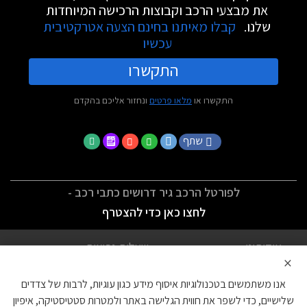
את מבצעי הרכב וקבוצות הרכישה המיוחדות
שלנו.
קבלו מאיתנו בחינם הצעה אטרקטיבית
עכשיו
התקשרו
התקשרו או
מלאו פרטים
ונחזור אליכם בהקדם
שתף
לפורטל הרכב גיר דרושים כתבי רכב -
לחצו כאן כדי להצטרף
אודותינו
שאלות נפוצות
×
לתנאי השימוש
מדיניות פרטיות
אנו משתמשים בטכנולוגיות איסוף מידע כגון עוגיות, לרבות של צדדים
הצהרת נגישות
צור קשר
שלישיים, כדי לשפר את חווית הגלישה באתר ולמטרות סטטיסטיקה, איפיון