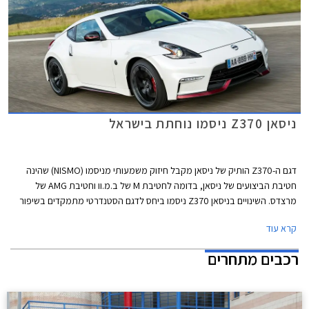
ניסאן Z370 ניסמו נוחתת בישראל
דגם ה-Z370 הותיק של ניסאן מקבל חיזוק משמעותי מניסמו (NISMO) שהינה
חטיבת הביצועים של ניסאן, בדומה לחטיבת M של ב.מ.וו וחטיבת AMG של
מרצדס. השינויים בניסאן Z370 ניסמו ביחס לדגם הסטנדרטי מתמקדים בשיפור
היכולת הספורטיבית, ומשלבים לפי היצרנית מאפיינים אשר פותחו עבור ניסאן
קרא עוד
GT-R ניסמו.
רכבים מתחרים