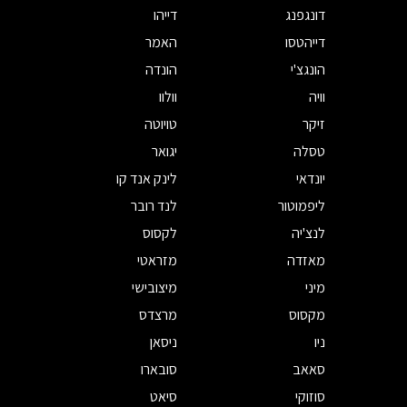
דונגפנג
דייהו
דייהטסו
האמר
הונגצ'י
הונדה
וויה
וולוו
זיקר
טויוטה
טסלה
יגואר
יונדאי
לינק אנד קו
ליפמוטור
לנד רובר
לנצ'יה
לקסוס
מאזדה
מזראטי
מיני
מיצובישי
מקסוס
מרצדס
ניו
ניסאן
סאאב
סובארו
סוזוקי
סיאט