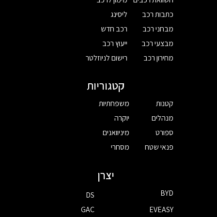
כתבות רכב
ליסינג
מבחני רכב
רכב חדש
מבצעי רכב
ייעוץ רכב
מחירון רכב
רישום לניוזלטר
קטגוריות
קטנות
משפחתיות
מנהלים
יוקרה
ספורט
מיניוואנים
פנאי שטח
מסחרי
יצרן
BYD
DS
GAC
EVEASY