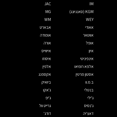
JAC
IM
KGM (סאנגיונג)
MG
WM
WEY
אאודי
אבארט
אווטאר
אומודה
אופל
אורה
איון
אייווייס
אינפיניטי
איסוזו
אלפא רומיאו
אלפין
אסטון מרטין
אקספנג
ב.מ.וו
ביואיק
בנטלי
ג'אקו
ג'ילי
ג'יפ
ג'נסיס
גרייט וול
דאצ'יה
דודג'