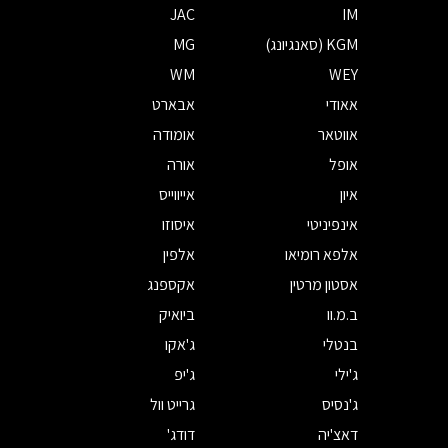
JAC
IM
KGM (סאנגיונג)
MG
WM
WEY
אאודי
אבארט
אווטאר
אומודה
אופל
אורה
איון
אייווייס
אינפיניטי
איסוזו
אלפא רומיאו
אלפין
אסטון מרטין
אקספנג
ב.מ.וו
ביואיק
בנטלי
ג'אקו
ג'ילי
ג'יפ
ג'נסיס
גרייט וול
דאצ'יה
דודג'