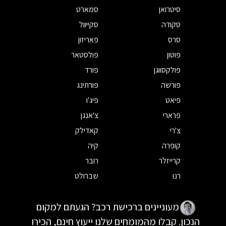
סיטרואן
סמארט
סקודה
סקייוול
סרס
פאריזון
פוטון
פולסטאר
פולקסווגן
פורד
פורשה
פורתינג
פיאט
פיג'ו
פרארי
צ'אנגן
צ'רי
קאדילק
קופרה
קיה
קרייזלר
רובר
רנו
שברולט
מעוניינים ברכישת רכב? הגעתם למקום
הנכון. קבלו מהמומחים שלנו ייעוץ חינם, הכירו