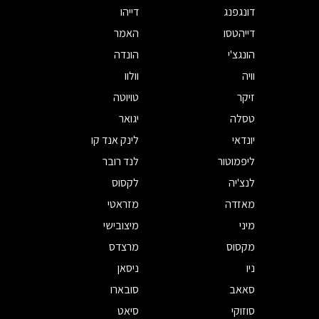
דונגפנג
דייהו
דייהטסו
האמר
הונגצ'י
הונדה
וויה
וולוו
זיקר
טויוטה
טסלה
יגואר
יונדאי
לינק אנד קו
ליפמוטור
לנד רובר
לנצ'יה
לקסוס
מאזדה
מזראטי
מיני
מיצובישי
מקסוס
מרצדס
ניו
ניסאן
סאאב
סובארו
סוזוקי
סיאט