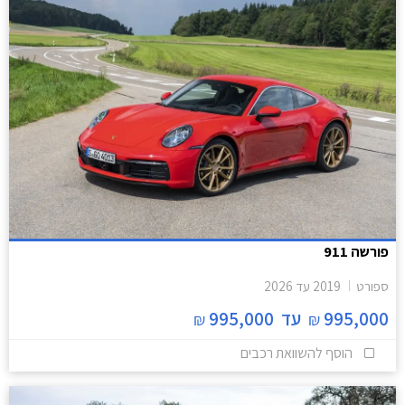
פורשה 911
ספורט
2019
עד
2026
995,000
עד
995,000
₪
₪
הוסף להשוואת רכבים