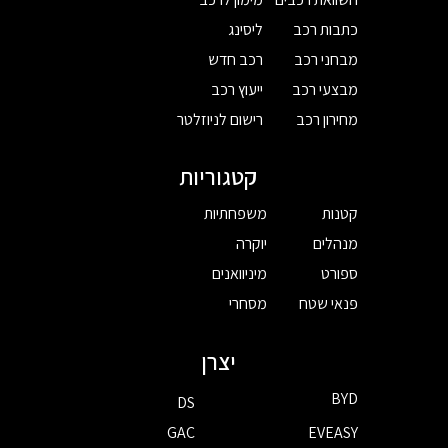
כתבות רכב
ליסינג
מבחני רכב
רכב חדש
מבצעי רכב
ייעוץ רכב
מחירון רכב
רישום לניוזלטר
קטגוריות
קטנות
משפחתיות
מנהלים
יוקרה
ספורט
מיניוואנים
פנאי שטח
מסחרי
יצרן
BYD
DS
GAC
EVEASY