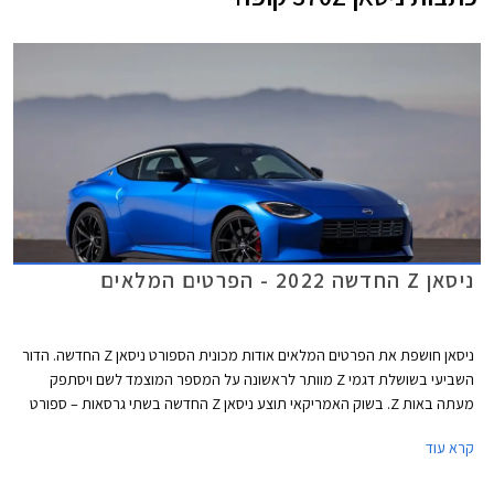
ניסאן Z החדשה 2022 - הפרטים המלאים
ניסאן חושפת את הפרטים המלאים אודות מכונית הספורט ניסאן Z החדשה. הדור
השביעי בשושלת דגמי Z מוותר לראשונה על המספר המוצמד לשם ויסתפק
מעתה באות Z. בשוק האמריקאי תוצע ניסאן Z החדשה בשתי גרסאות – ספורט
ופרפורמנס. בנוסף תוצע מהדורת פרוטו בייצור מוגבל של 240 יחידות ברוח רכב
קרא עוד
הקונספט ניסאן Z Proto שהוצג בשנה שעברה כקדימון לניסאן Z החדשה.
המהדורה המוגבלת תוצע עם חישוקים קלים בעיצוב ייחודי בקוטר 19 אינץ',