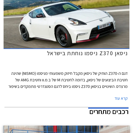
ניסאן Z370 ניסמו נוחתת בישראל
דגם ה-Z370 הותיק של ניסאן מקבל חיזוק משמעותי מניסמו (NISMO) שהינה
חטיבת הביצועים של ניסאן, בדומה לחטיבת M של ב.מ.וו וחטיבת AMG של
מרצדס. השינויים בניסאן Z370 ניסמו ביחס לדגם הסטנדרטי מתמקדים בשיפור
היכולת הספורטיבית, ומשלבים לפי היצרנית מאפיינים אשר פותחו עבור ניסאן
קרא עוד
GT-R ניסמו.
רכבים מתחרים