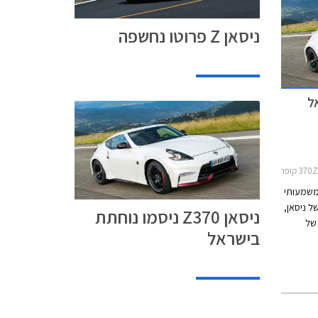
ניסאן Z פרוטו נחשפה
וק משמעותי
ם של ניסאן,
ניסאן Z370 ניסמו נוחתת
מה לחטיבת M של ב.מ.וו וחטיבת AMG של
בישראל
יסמו ביחס לדגם
רטיבית,
 עבור