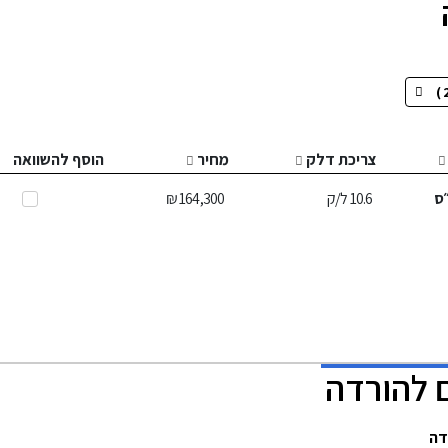
צריכת דלק
מחיר
הוסף להשוואה
ס
10.6
ל/ק
164,300 ₪