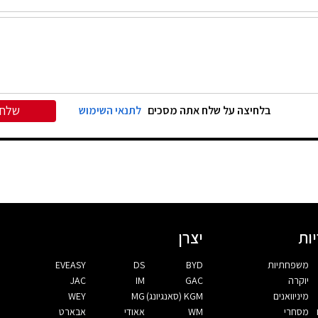
שלח
בלחיצה על שלח אתה מסכים
לתנאי השימוש
ות
יצרן
משפחתיות
BYD
DS
EVEASY
יוקרה
GAC
IM
JAC
מיניוואנים
KGM (סאנגיונג)
MG
WEY
מסחרי
WM
אאודי
אבארט