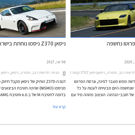
ניסאן Z370 ניסמו נוחתת בישראל
06 יוני, 2017
דשות רכב, ספורט, ניסאןניסאן 370Z קופה 2010-2021
תגיות:
חדשות רכב, ספורט, ניסאן, ניסאן 370Z קופה 2010-2021, ניסמו, nismoמחירון רכב
ן Z החדשה ממש מעבר לפינה, וגרסת הפרוטו
דגם ה-Z370 הותיק של ניסאן מקבל חיז
 שנחשפה היום מבטיחה לענות על כל
מניסמו (NISMO) שהינה חטיבת הביצועי
של חובבי הנהיגה. העיצוב מזוהה מיד עם
בדו
שושלת דגמי ה- Z של היצרנית ולמרות שמדובר
מרצדס. השינויים בניסאן Z370 נ
קרא עוד
 רמזה ניסאן שהעיצוב שאנו רואים כמעט
הסטנדרטי מתמקדים בשיפור היכולת הספו
 סדרתי.
ומשלבים לפי היצרנית מאפיינים אשר פותחו
ניסאן GT-R ניסמו.