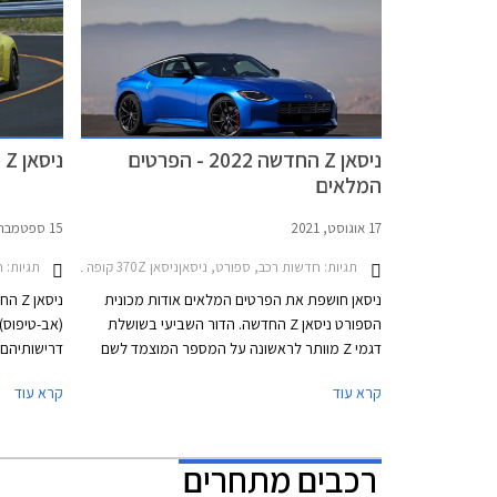
ניסאן Z החדשה 2022 - הפרטים
ניסאן Z פרוטו נחשפה
המלאים
17 אוגוסט, 2021
15 ספטמבר, 2020
תגיות:
חדשות רכב, ספורט, ניסאןניסאן 370Z קופה 2010-2021
תגיות:
ח
ניסאן חושפת את הפרטים המלאים אודות מכונית
ניסא
הספורט ניסאן Z החדשה. הדור השביעי בשושלת
(אב-טיפוס)
דגמי Z מוותר לראשונה על המספר המוצמד לשם
דרישותיהם 
ויסתפק מעתה באות Z. בשוק האמריקאי תוצע ניסאן
קרא עוד
קרא עוד
Z החדשה בשתי גרסאות – ספורט ופרפורמנס.
באב-טיפוס,
בנוסף תוצע מהדורת פרוטו בייצור מוגבל של 240
מוכן לייצור
יחידות ברוח רכב הקונספט ניסאן Z Proto שהוצג
רכבים מתחרים
בשנה שעברה כקדימון לניסאן Z החדשה. המהדורה
המוגבלת תוצע עם חישוקים קלים בעיצוב ייחודי