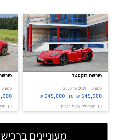
בקוטר 19 אינץ', קליפרים בצבע צהוב, ותא נוסעים
עם עיטורים בצבע צהוב.
פורשה בוקסטר
פורשה 11
ספורט
2018
עד
2026
ספורט
545,000
עד
645,000
,000
₪
₪
הוסף להשוואת רכבים
הוס
מעוניינים ברכי