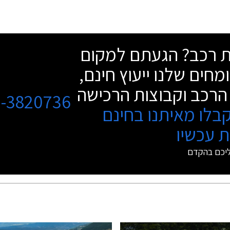
שת רכב? הגעתם למקום
מחים שלנו ייעוץ חינם,
הרכב וקבוצות הרכישה
3-3820736
בלו מאיתנו בחינם
 עכשיו
ליכם בהקדם