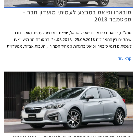
סובארו ופיאט במבצע לעמיתי מועדון חבר –
ספטמבר 2018
סמל"ת, יבואנית סובארו ופיאט לישראל, יוצאת במבצע לעמיתי מועדון חבר
שיתקיים בין התאריכים 25.09.2018 - 24.08.2018. במסגרת המבצע יוצעו
לעמיתים דגמי סובארו ופיאט בהנחות ממחיר המחירון, הטבות אבזור, אפשרויות
מימון בבנק אוצר החייל בריבית פריים מינוס 0.4%, ובתוכנית המימון חבר ליס.
קרא עוד
המבצע יתקיים בכל סוכנויות פיאט וסובארו ברחבי הארץ, וגם ביריד מועדון חבר
בגני התערוכה בתל אביב.