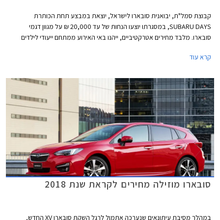
קבוצת סמל"ת, יבואנית סובארו לישראל, יוצאת במבצע תחת הכותרת
SUBARU DAYS, במסגרתו יוצעו הנחות של עד 20,000 ₪ על מגוון דגמי
סובארו. מלבד מחירים אטרקטיביים, ייהנו באי האירוע ממתחם ייעודי לילדים
שיכלול מופע לוליינים של קרקס Y, סדנאות יצירה ופעילויות שונות. המבצע ייערך
קרא עוד
בחול המועד פסח בתאריכים 2-3 באפריל במתחם "הגן בשפיים" בקיבוץ שפיים
בין השעות 9:00-19:00.
סובארו מוזילה מחירים לקראת שנת 2018
במהלך מסיבת עיתונאים שנערכה אתמול לרגל השקת סובארו XV החדש,