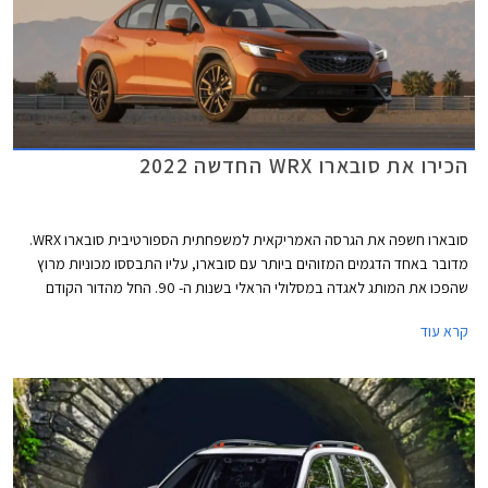
הכירו את סובארו WRX החדשה 2022
סובארו חשפה את הגרסה האמריקאית למשפחתית הספורטיבית סובארו WRX.
מדובר באחד הדגמים המזוהים ביותר עם סובארו, עליו התבססו מכוניות מרוץ
שהפכו את המותג לאגדה במסלולי הראלי בשנות ה- 90. החל מהדור הקודם
הופרדה סובארו WRX ממשפחת האימפרזה והדור החדש ממשיך במגמה זו
קרא עוד
ומתחדש גם במראה חדש לחלוטין שאינו זהה לסובארו אימפרזה הנוכחית.