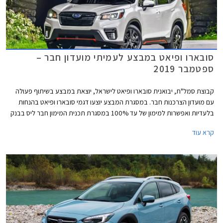
סובארו ופיאט במבצע לעמיתי מועדון חבר –
ספטמבר 2019
קבוצת סמל"ת, יבואנית סובארו ופיאט לישראל, יוצאת במבצע בשיתוף פעולה
עם מועדון הצרכנות חבר. במסגרת המבצע יוצעו דגמי סובארו ופיאט בהנחות
בלעדיות ואפשרות למימון של עד 100% במסגרת תכנית המימון חבר ליס בבנק
אוצר החייל. המבצע בתוקף מתאריך 17.09.2019 ועד 22.10.2019 בכל
קרא עוד
אולמות התצוגה של סובארו ופיאט ברחבי הארץ.