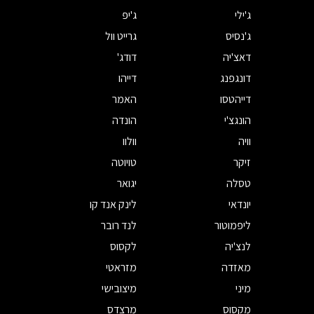
ג'ילי
ג'יפ
ג'נסיס
גרייט וול
דאצ'יה
דודג'
דונגפנג
דייהו
דייהטסו
האמר
הונגצ'י
הונדה
וויה
וולוו
זיקר
טויוטה
טסלה
יגואר
יונדאי
לינק אנד קו
ליפמוטור
לנד רובר
לנצ'יה
לקסוס
מאזדה
מזראטי
מיני
מיצובישי
מקסוס
מרצדס