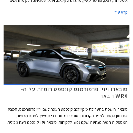
אימפרזה, DS7, פורשה קאיין, מרצדס X קלאס, ויגואר E-Pace. חלק מהדגמים
כבר משווקים בישראל והשאר צפויים לנחות אצלנו במהלך שנת 2018. כל
קרא עוד
הדגמים שנבחנו זכו בציון מרבי של חמישה כוכבי בטיחות.
סובארו ויזיו פרפורמנס קונספט רומזת על ה-
WRX הבאה
סובארו חושפת בתערוכת טוקיו דגם קונספט העונה לשם ויזיו פרפורמנס, המציג
את חזון המותג לשנים הקרובות. סובארו מדווחת כי תמשיך לפתח מכוניות
המספקות הנאה מנהיגה ושקט נפשי ללקוחות. סובארו ויזיו קונספט הינה מכונית
הסדאן הראשונה המציגה את חזון החדשנות של המותג שכלל עד כה