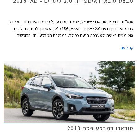
מבצע סובארו אימפרזה 2.0 ליטרים - מאי 2018
סמל"ת, יבואנית סובארו לישראל, יוצאת במבצע על סובארו אימפרזה האצ'בק
עם מנוע בנזין בנפח 2.0 ליטרים בהספק 156 כ"ס, המשודך לתיבת הילוכים
אוטומטית רציפה ולמערכת הנעה כפולה. במסגרת המבצע ייהנו הרוכשים
ממחיר מבצע של 112,990 ₪ המגלם הנחה בגובה 16,000 ₪ ממחיר המחירון
קרא עוד
הרשמי העומד על 128,990 ₪. המבצע תקף עד תאריך 30 ביוני 2018 או עד
גמר המלאי המונה 70 רכבים.
סובארו במבצע פסח 2018