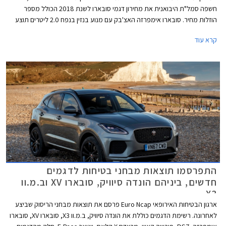
חשפה סמל"ת היבואנית את מחירון דגמי סובארו לשנת 2018 הכולל מספר
הוזלות מחיר. סובארו אימפרזה האצ'בק עם מנוע בנזין בנפח 2.0 ליטרים תוצע
מעתה במחיר 129,000 ₪ המגלם הוזלה של 6,000 ₪ ממחיר המחירון הקודם
קרא עוד
שעמד על 135,000 ₪. בנוסף הצטרפה להיצע המקומי סובארו אימפרזה סדאן
עם אותו מנוע בנפח 2.0 ליטרים במחיר 130,000 ₪.
התפרסמו תוצאות מבחני בטיחות לדגמים
חדשים, ביניהם הונדה סיוויק, סובארו XV וב.מ.וו
X3
ארגון הבטיחות האירופאי Euro Ncap פרסם את תוצאות מבחני הריסוק שביצע
לאחרונה. רשימת הדגמים כוללת את הונדה סיוויק, ב.מ.וו X3, סובארו XV, סובארו