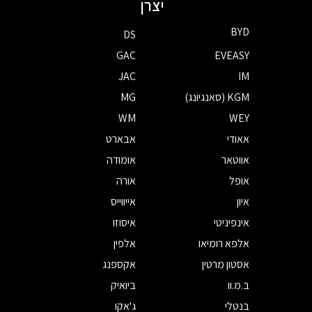
יצרן
BYD
DS
GAC
EVEASY
JAC
IM
KGM (סאנגיונג)
MG
WM
WEY
אאודי
אבארט
אווטאר
אומודה
אופל
אורה
איון
אייווייס
אינפיניטי
איסוזו
אלפא רומיאו
אלפין
אסטון מרטין
אקספנג
ב.מ.וו
ביואיק
בנטלי
ג'אקו