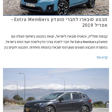
מבצע סובארו לחברי מועדון Extra Members–
אפריל 2019
קבוצת סמל"ת, יבואנית סובארו לישראל, יוצאת במבצע בשיתוף פעולה עם
ממועדון Extra Members של חברי לשכת עורכי הדין ולשכת יועצי המס בישראל.
במסגרת המבצע מוצעים מגוון דגמי סובארו בהנחות מיוחדות. המבצע יתקיים בין
התאריכים 08.04.2019-29.04.2019 בכל אולמות התצוגה של סובארו בישראל.
קרא עוד