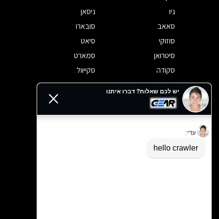
ניו
ניסאן
סאאב
סובארו
סוזוקי
סיאט
סיטרואן
סמארט
סקודה
סקייוול
סרס
פאריזון
פוטון
פולסטאר
פולקסווגן
פורד
פורשה
פורתינג
פיאט
פיג'ו
פרארי
צ'אנגן
צ'רי
קאדילק
קופרה
קיה
קרייזלר
רובר
רנו
שברולט