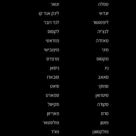
טסלה
יגואר
יונדאי
לינק אנד קו
ליפמוטור
לנד רובר
לנצ'יה
לקסוס
מאזדה
מזראטי
מיני
מיצובישי
מקסוס
מרצדס
ניו
ניסאן
סאאב
סובארו
סוזוקי
סיאט
סיטרואן
סמארט
סקודה
סקייוול
סרס
פאריזון
פוטון
פולסטאר
פולקסווגן
פורד