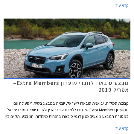
אוצר החייל. המבצע בתוקף מתאריך 17.09.2019 ועד 22.10.2019 בכל
קרא עוד
אולמות התצוגה של סובארו ופיאט ברחבי הארץ.
מבצע סובארו לחברי מועדון Extra Members–
אפריל 2019
קבוצת סמל"ת, יבואנית סובארו לישראל, יוצאת במבצע בשיתוף פעולה עם
ממועדון Extra Members של חברי לשכת עורכי הדין ולשכת יועצי המס בישראל.
במסגרת המבצע מוצעים מגוון דגמי סובארו בהנחות מיוחדות. המבצע יתקיים בין
התאריכים 08.04.2019-29.04.2019 בכל אולמות התצוגה של סובארו בישראל.
קרא עוד