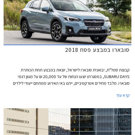
סובארו במבצע פסח 2018
קבוצת סמל"ת, יבואנית סובארו לישראל, יוצאת במבצע תחת הכותרת
SUBARU DAYS, במסגרתו יוצעו הנחות של עד 20,000 ₪ על מגוון דגמי
סובארו. מלבד מחירים אטרקטיביים, ייהנו באי האירוע ממתחם ייעודי לילדים
שיכלול מופע לוליינים של קרקס Y, סדנאות יצירה ופעילויות שונות. המבצע ייערך
קרא עוד
בחול המועד פסח בתאריכים 2-3 באפריל במתחם "הגן בשפיים" בקיבוץ שפיים
בין השעות 9:00-19:00.