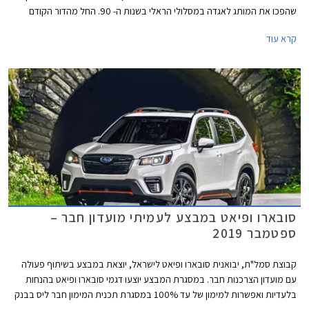
שהפכו את המותג לאגדה במסלולי הראלי בשנות ה- 90. החל מהדור הקודם
הופרדה סובארו WRX ממשפחת האימפרזה והדור החדש ממשיך במגמה זו
קרא עוד
ומתחדש גם במראה חדש לחלוטין שאינו זהה לסובארו אימפרזה הנוכחית.
סובארו ופיאט במבצע לעמיתי מועדון חבר –
ספטמבר 2019
קבוצת סמל"ת, יבואנית סובארו ופיאט לישראל, יוצאת במבצע בשיתוף פעולה
עם מועדון הצרכנות חבר. במסגרת המבצע יוצעו דגמי סובארו ופיאט בהנחות
בלעדיות ואפשרות למימון של עד 100% במסגרת תכנית המימון חבר ליס בבנק