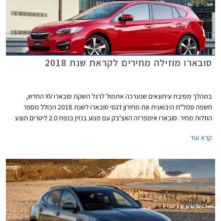
סובארו מוזילה מחירים לקראת שנת 2018
במהלך מסיבת עיתונאים שנערכה אתמול לרגל השקת סובארו XV החדש,
חשפה סמל"ת היבואנית את מחירון דגמי סובארו לשנת 2018 הכולל מספר
הוזלות מחיר. סובארו אימפרזה האצ'בק עם מנוע בנזין בנפח 2.0 ליטרים תוצע
מעתה במחיר 129,000 ₪ המגלם הוזלה של 6,000 ₪ ממחיר המחירון הקודם
קרא עוד
שעמד על 135,000 ₪. בנוסף הצטרפה להיצע המקומי סובארו אימפרזה סדאן
עם אותו מנוע בנפח 2.0 ליטרים במחיר 130,000 ₪.