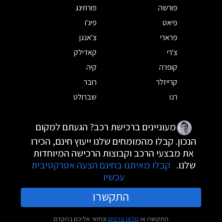
פורשה
פורתינג
פיאט
פיג'ו
פרארי
צ'אנגן
צ'רי
קאדילק
קופרה
קיה
קרייזלר
רובר
רנו
שברולט
מעוניינים ברכישת רכב? הגעתם למקום
הנכון. קבלו מהמומחים שלנו ייעוץ חינם, הכירו
את מבצעי הרכב וקבוצות הרכישה המיוחדות
שלנו.
קבלו מאיתנו בחינם הצעה אטרקטיבית
עכשיו
התקשרו
התקשרו או
מלאו פרטים
ונחזור אליכם בהקדם