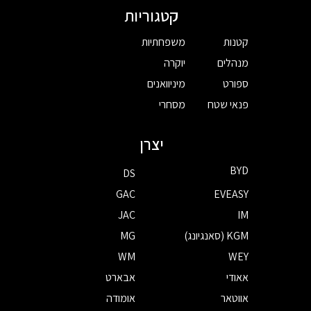
קטגוריות
קטנות
משפחתיות
מנהלים
יוקרה
ספורט
מיניוואנים
פנאי שטח
מסחרי
יצרן
BYD
DS
GAC
EVEASY
JAC
IM
KGM (סאנגיונג)
MG
WM
WEY
אאודי
אבארט
אווטאר
אומודה