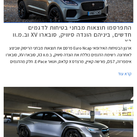
התפרסמו תוצאות מבחני בטיחות לדגמים
חדשים, ביניהם הונדה סיוויק, סובארו XV וב.מ.וו
X3
ארגון הבטיחות האירופאי Euro Ncap פרסם את תוצאות מבחני הריסוק שביצע
לאחרונה. רשימת הדגמים כוללת את הונדה סיוויק, ב.מ.וו X3, סובארו XV, סובארו
אימפרזה, DS7, פורשה קאיין, מרצדס X קלאס, ויגואר E-Pace. חלק מהדגמים
כבר משווקים בישראל והשאר צפויים לנחות אצלנו במהלך שנת 2018. כל
קרא עוד
הדגמים שנבחנו זכו בציון מרבי של חמישה כוכבי בטיחות.