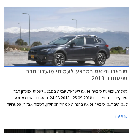
סובארו ופיאט במבצע לעמיתי מועדון חבר –
ספטמבר 2018
סמל"ת, יבואנית סובארו ופיאט לישראל, יוצאת במבצע לעמיתי מועדון חבר
שיתקיים בין התאריכים 25.09.2018 - 24.08.2018. במסגרת המבצע יוצעו
לעמיתים דגמי סובארו ופיאט בהנחות ממחיר המחירון, הטבות אבזור, אפשרויות
מימון בבנק אוצר החייל בריבית פריים מינוס 0.4%, ובתוכנית המימון חבר ליס.
קרא עוד
המבצע יתקיים בכל סוכנויות פיאט וסובארו ברחבי הארץ, וגם ביריד מועדון חבר
בגני התערוכה בתל אביב.