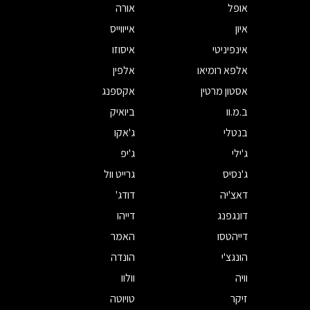
אופל
אורה
איון
אייווייס
אינפיניטי
איסוזו
אלפא רומיאו
אלפין
אסטון מרטין
אקספנג
ב.מ.וו
ביואיק
בנטלי
ג'אקו
ג'ילי
ג'יפ
ג'נסיס
גרייט וול
דאצ'יה
דודג'
דונגפנג
דייהו
דייהטסו
האמר
הונגצ'י
הונדה
וויה
וולוו
זיקר
טויוטה