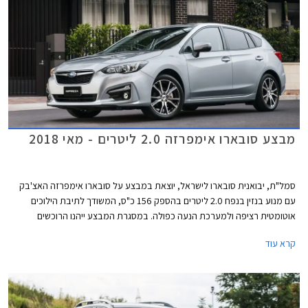
מבצע סובארו אימפרזה 2.0 ליטרים - מאי 2018
סמל"ת, יבואנית סובארו לישראל, יוצאת במבצע על סובארו אימפרזה האצ'בק
עם מנוע בנזין בנפח 2.0 ליטרים בהספק 156 כ"ס, המשודך לתיבת הילוכים
אוטומטית רציפה ולמערכת הנעה כפולה. במסגרת המבצע ייהנו הרוכשים
ממחיר מבצע של 112,990 ₪ המגלם הנחה בגובה 16,000 ₪ ממחיר המחירון
קרא עוד
הרשמי העומד על 128,990 ₪. המבצע תקף עד תאריך 30 ביוני 2018 או עד
גמר המלאי המונה 70 רכבים.