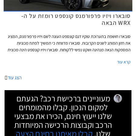
סובארו ויזיו פרפורמנס קונספט רומזת על ה-
WRX הבאה
סובארו חושפת בתערוכת טוקיו דגם קונספט העונה לשם ויזיו פרפורמנס, המציג
את חזון המותג לשנים הקרובות. סובארו מדווחת כי תמשיך לפתח מכוניות
המספקות הנאה מנהיגה ושקט נפשי ללקוחות. סובארו ויזיו קונספט הינה מכונית
הסדאן הראשונה המציגה את חזון החדשנות של המותג שכלל עד כה
קרא עוד
קרוסאוברים בלבד.
הצג עוד
מעוניינים ברכישת רכב? הגעתם
למקום הנכון. קבלו מהמומחים
שלנו ייעוץ חינם, הכירו את מבצעי
הרכב וקבוצות הרכישה המיוחדות
שלנו.
קבלו מאיתנו בחינם הצעה