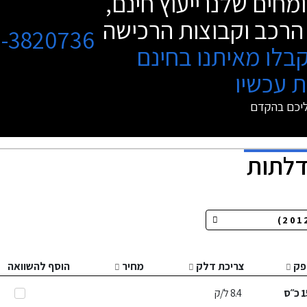
מחים שלנו ייעוץ חינם,
הרכב וקבוצות הרכישה
3-3820736
בלו מאיתנו בחינם
 עכשיו
ליכם בהקדם
פק
צריכת דלק
מחיר
הוסף להשוואה
1
כ״ס
8.4
ל/ק