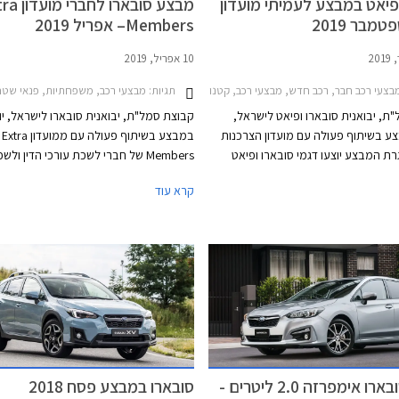
פיאט במבצע לעמיתי מועדון
מבצע סובארו לח
מבר 2019
Members– אפריל 2019
10 אפריל, 2019
תגיות:
צעי רכב חבר, רכב חדש, מבצעי רכב, קטנות, משפחתיות, מנהלים, פנאי שטח, סובארו, פיאט, סובארו אימפרזה סדאן 2017-2021, סובארו אימפרזה האצ'בק 2017-2020, סובארו B4 2018-2020, סובארו XV 2017-2023, סובארו אאוטבק 2018-2021, סובארו פורסטר 2018-2022, פיאט 500 2016-2020, פ
מבצעי רכב, משפחתיות, פנאי שטח, סובארו, סובארו אימפרזה האצ'בק 2017-2020, סובארו פורסטר 18-2022
ת, יבואנית סובארו ופיאט לישראל,
קבוצת סמל"ת, יבואנית סובארו לישראל, י
ע בשיתוף פעולה עם מועדון הצרכנות
במבצע בשיתוף פעולה עם ממועדון Extra
ת המבצע יוצעו דגמי סובארו ופיאט
Members של חברי לשכת עורכי הדין ולש
בהנחות בלעדיות ואפשרות למימון של עד 100%
המס בישראל. במסגרת המבצע מוצעים מגוו
קרא עוד
ית המימון חבר ליס בבנק אוצר החייל.
סובארו בהנחות מיוחדות. המבצע יתקיים בי
המבצע בתוקף מתאריך 17.09.2019 ועד
התאריכים 4.2019
22.10.2019 בכל אולמות התצוגה של סובארו ופיאט
התצוגה של סובארו בישראל.
ץ.
מבצע סובארו אימפרזה 2.0 ליטרים -
סובארו במבצע פסח 2018