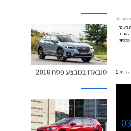
ויזיו פרפורמנס
 העונה
 לשנים
מכוניות
ת.
ראשונה
 עד כה
סובארו במבצע פסח 2018
צג עוד
0