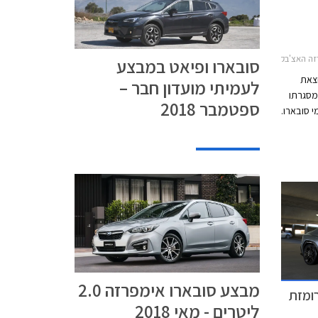
רו XV 2017-2023סובארו פורסטר 2016-2018
סובארו ופיאט במבצע
וצאת
לעמיתי מועדון חבר –
כותרת SUBARU DAYS, במסגרתו
ספטמבר 2018
 מגוון דגמי סובארו.
וע
ם של
המבצע
סח בתאריכים 2-3 באפריל
שעות
מבצע סובארו אימפרזה 2.0
רומזת
ליטרים - מאי 2018