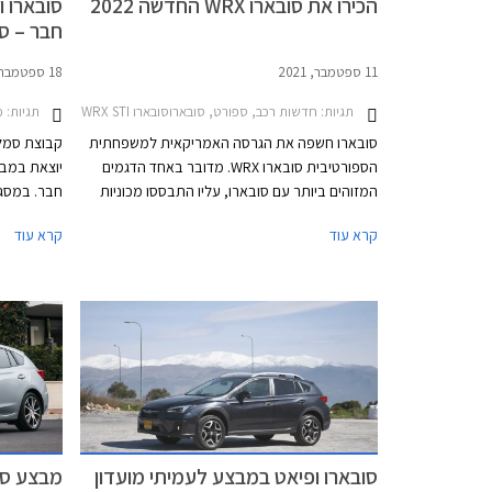
הכירו את סובארו WRX החדשה 2022
סובארו ו
חבר – ספט
11 ספטמבר, 2021
18 ספטמבר, 2019
תגיות:
חדשות רכב, ספורט, סובארוסובארו WRX STI סדאן 2014-2019
תגיות:
מב
סובארו חשפה את הגרסה האמריקאית למשפחתית
קבוצת סמל"
הספורטיבית סובארו WRX. מדובר באחד הדגמים
יוצאת במבצ
המזוהים ביותר עם סובארו, עליו התבססו מכוניות
חבר. במסגר
מרוץ שהפכו את המותג לאגדה במסלולי הראלי
קרא עוד
קרא עוד
בשנות ה- 90. החל מהדור הקודם הופרדה סובארו
במסגרת תכנ
WRX ממשפחת האימפרזה והדור החדש ממשיך
במגמה זו ומתחדש גם במראה חדש לחלוטין שאינו
זהה לסובארו אימפרזה הנוכחית.
ברחבי האר
סובארו ופיאט במבצע לעמיתי מועדון