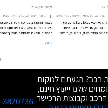
24 אוקטובר, 2017
שות רכב, משפחתיות, מסחרי, פנאי שטח, DS, ב.מ.וו, יגואר, הונדה, מרצדס, פורשה, סובארו, סובארו אימפרזה האצ'בק 2017-2020הונדה סיוויק סדאן 2012-2017
תגיות:
חדשות רכב, משפחתיות, סובארו, סובארו WRX STI סדאן 2014-2019סובארו ו
ארגון הבטיחות האירופאי Euro Ncap פרסם את
סובארו חושפת בתערוכת טוקיו דגם קונספט
ני הריסוק שביצע לאחרונה. רשימת
לשם ויזיו פרפורמנס, המציג את חזון המותג
הדגמים כוללת את הונדה סיוויק, ב.מ.וו X3, סובארו
הקרובות. סובארו מדווחת כי תמשיך לפתח 
XV, סובארו אימפרזה, DS7, פורשה קאיין, מרצדס X
המספקות הנאה מנהיגה ושקט נפשי ללקוחו
קרא עוד
קלאס, ויגואר E-Pace. חלק מהדגמים כבר משווקים
סובארו ויזיו קונספט הינה מכונית הסדאן ה
אר צפויים לנחות אצלנו במהלך שנת
המציגה את חזון החדשנות של המותג שכלל
כל הדגמים שנבחנו זכו בציון מרבי של חמישה
קרוסאוברים בלבד.
ה
ת.
שת רכב? הגעתם למקום
מחים שלנו ייעוץ חינם,
הרכב וקבוצות הרכישה
3-3820736
בלו מאיתנו בחינם