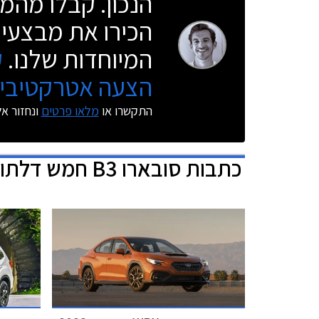
הנכון. קבלו מהמו
הכירו את מבצעי 
המיוחדות שלנו.
ק
הצעה אטרקטיבית
התקשרו או
מלאו פרטים
ונחזור א
כתבות
סובארו B3 חמש דלתות