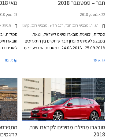
חבר – ספטמבר 2018
מאי 2018
22 אוגוסט, 2018
09 מאי, 2018
תגיות:
תגיות:
מ
מבצעי רכב חבר, רכב חדש, מבצעי רכב, קטנות, משפחתיות, מנהלים, פנאי שטח, פיאט, סובארו, סובארו אימפרזה סדאן 2017-2021, פיאט 500 2016-2020, סובאר
סמל"ת, יבואנית סובארו ופיאט לישראל, יוצאת
סמל"ת, יבו
במבצע לעמיתי מועדון חבר שיתקיים בין התאריכים
25.09.2018 - 24.08.2018. במסגרת המבצע יוצעו
לעמיתים דגמי סובארו ופיאט בהנחות ממחיר
אוטומטית 
קרא עוד
קרא עוד
המחירון, הטבות אבזור, אפשרויות מימון בבנק אוצר
החייל בריבית פריים מינוס 0.4%, ובתוכנית המימון
חבר ליס. המבצע יתקיים בכל סוכנויות פיאט וסובארו
ברחבי הארץ, וגם ביריד מועדון חבר בגני התערוכה
בתל אביב.
רכבים.
סובארו מוזילה מחירים לקראת שנת
התפרסמו
2018
לדגמים ח