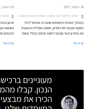
סובארו XV וב.מ.וו X3
18 דצמבר, 2017
02 דצמבר, 2017
תגיות:
חדשות רכב, סובארו, סובארו אימפרזה האצ'בק 2017-2020, סובארו אימפרזה סדאן 2017-2021, סובארו B4 סדאן 2015-2018, סובארו אאוטבק 2015-2018, סובארו פורסטר 2016-2018מחירון רכב
תגיות:
חד
במהלך מסיבת עיתונאים שנערכה אתמול לרגל
השקת סובארו XV החדש, חשפה סמל"ת היבואנית
תוצאות מבח
את מחירון דגמי סובארו לשנת 2018 הכולל מספר
הוזלות מחיר. סובארו אימפרזה האצ'בק עם מנוע
קרא עוד
קרא עוד
בנזין בנפח 2.0 ליטרים תוצע מעתה במחיר
129,000 ₪ המגלם הוזלה של 6,000 ₪ ממחיר
בישראל והש
המחירון הקודם שעמד על 135,000 ₪. בנוסף
2018. 
הצטרפה להיצע המקומי סובארו אימפרזה סדאן עם
כוכבי בטיחו
אותו מנוע בנפח 2.0 ליטרים במחיר 130,000 ₪.
מעוניינים ברכי
הנכון. קבלו מהמו
הכירו את מבצעי 
המיוחדות שלנו.
ק