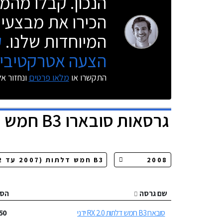
הנכון. קבלו מהמו
הכירו את מבצעי 
המיוחדות שלנו.
ק
הצעה אטרקטיבית
התקשרו או
מלאו פרטים
ונחזור א
גרסאות
סובארו B3 חמש דלתות
שם גרסה
הס
סובארו B3 חמש דלתות 2.0 RX ידני
50