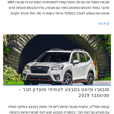
סובארו חשפה את הגרסה האמריקאית למשפחתית הספורטיבית סובארו WRX.
מדובר באחד הדגמים המזוהים ביותר עם סובארו, עליו התבססו מכוניות מרוץ
שהפכו את המותג לאגדה במסלולי הראלי בשנות ה- 90. החל מהדור הקודם
הופרדה סובארו WRX ממשפחת האימפרזה והדור החדש ממשיך במגמה זו
קרא עוד
ומתחדש גם במראה חדש לחלוטין שאינו זהה לסובארו אימפרזה הנוכחית.
סובארו ופיאט במבצע לעמיתי מועדון חבר –
ספטמבר 2019
קבוצת סמל"ת, יבואנית סובארו ופיאט לישראל, יוצאת במבצע בשיתוף פעולה
עם מועדון הצרכנות חבר. במסגרת המבצע יוצעו דגמי סובארו ופיאט בהנחות