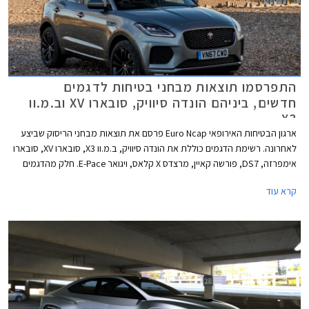
התפרסמו תוצאות מבחני בטיחות לדגמים
חדשים, ביניהם הונדה סיוויק, סובארו XV וב.מ.וו
X3
ארגון הבטיחות האירופאי Euro Ncap פרסם את תוצאות מבחני הריסוק שביצע
לאחרונה. רשימת הדגמים כוללת את הונדה סיוויק, ב.מ.וו X3, סובארו XV, סובארו
אימפרזה, DS7, פורשה קאיין, מרצדס X קלאס, ויגואר E-Pace. חלק מהדגמים
כבר משווקים בישראל והשאר צפויים לנחות אצלנו במהלך שנת 2018. כל
קרא עוד
הדגמים שנבחנו זכו בציון מרבי של חמישה כוכבי בטיחות.