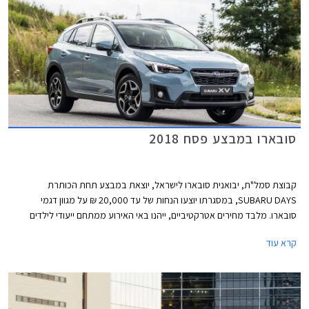
סובארו במבצע פסח 2018
קבוצת סמל"ת, יבואנית סובארו לישראל, יוצאת במבצע תחת הכותרת
SUBARU DAYS, במסגרתו יוצעו הנחות של עד 20,000 ₪ על מגוון דגמי
סובארו. מלבד מחירים אטרקטיביים, ייהנו באי האירוע ממתחם ייעודי לילדים
שיכלול מופע לוליינים של קרקס Y, סדנאות יצירה ופעילויות שונות. המבצע ייערך
קרא עוד
בחול המועד פסח בתאריכים 2-3 באפריל במתחם "הגן בשפיים" בקיבוץ שפיים
בין השעות 9:00-19:00.