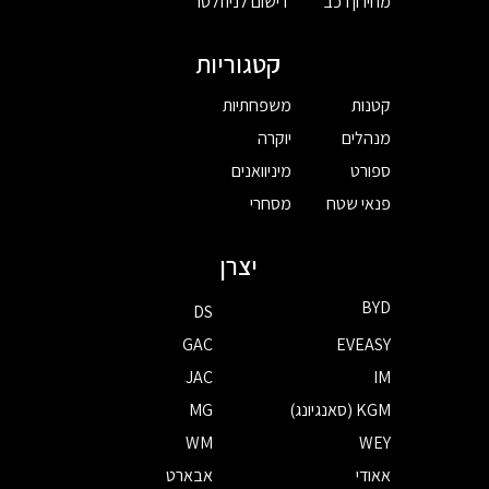
מחירון רכב
רישום לניוזלטר
קטגוריות
קטנות
משפחתיות
מנהלים
יוקרה
ספורט
מיניוואנים
פנאי שטח
מסחרי
יצרן
BYD
DS
GAC
EVEASY
JAC
IM
KGM (סאנגיונג)
MG
WM
WEY
אאודי
אבארט