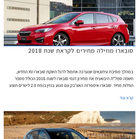
סובארו מוזילה מחירים לקראת שנת 2018
במהלך מסיבת עיתונאים שנערכה אתמול לרגל השקת סובארו XV החדש,
חשפה סמל"ת היבואנית את מחירון דגמי סובארו לשנת 2018 הכולל מספר
הוזלות מחיר. סובארו אימפרזה האצ'בק עם מנוע בנזין בנפח 2.0 ליטרים תוצע
מעתה במחיר 129,000 ₪ המגלם הוזלה של 6,000 ₪ ממחיר המחירון הקודם
קרא עוד
שעמד על 135,000 ₪. בנוסף הצטרפה להיצע המקומי סובארו אימפרזה סדאן
עם אותו מנוע בנפח 2.0 ליטרים במחיר 130,000 ₪.