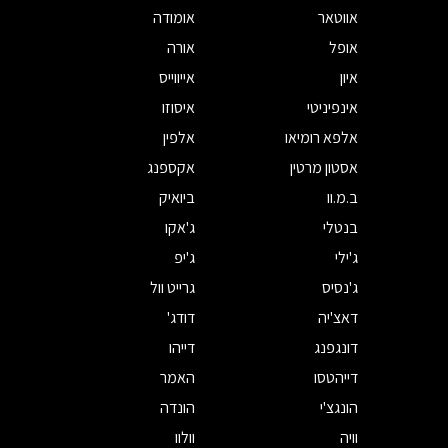
אווטאר
אומודה
אופל
אורה
איון
אייווייס
אינפיניטי
איסוזו
אלפא רומיאו
אלפין
אסטון מרטין
אקספנג
ב.מ.וו
ביואיק
בנטלי
ג'אקו
ג'ילי
ג'יפ
ג'נסיס
גרייט וול
דאצ'יה
דודג'
דונגפנג
דייהו
דייהטסו
האמר
הונגצ'י
הונדה
וויה
וולוו