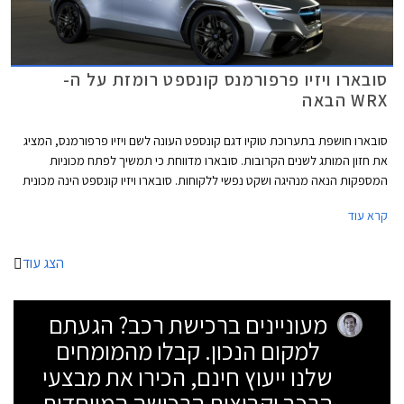
סובארו ויזיו פרפורמנס קונספט רומזת על ה-
WRX הבאה
סובארו חושפת בתערוכת טוקיו דגם קונספט העונה לשם ויזיו פרפורמנס, המציג
את חזון המותג לשנים הקרובות. סובארו מדווחת כי תמשיך לפתח מכוניות
המספקות הנאה מנהיגה ושקט נפשי ללקוחות. סובארו ויזיו קונספט הינה מכונית
הסדאן הראשונה המציגה את חזון החדשנות של המותג שכלל עד כה
קרא עוד
קרוסאוברים בלבד.
הצג עוד
מעוניינים ברכישת רכב? הגעתם
למקום הנכון. קבלו מהמומחים
שלנו ייעוץ חינם, הכירו את מבצעי
הרכב וקבוצות הרכישה המיוחדות