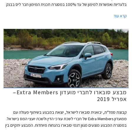
בלעדיות ואפשרות למימון של עד 100% במסגרת תכנית המימון חבר ליס בבנק
אוצר החייל. המבצע בתוקף מתאריך 17.09.2019 ועד 22.10.2019 בכל
קרא עוד
אולמות התצוגה של סובארו ופיאט ברחבי הארץ.
מבצע סובארו לחברי מועדון Extra Members–
אפריל 2019
קבוצת סמל"ת, יבואנית סובארו לישראל, יוצאת במבצע בשיתוף פעולה עם
ממועדון Extra Members של חברי לשכת עורכי הדין ולשכת יועצי המס בישראל.
במסגרת המבצע מוצעים מגוון דגמי סובארו בהנחות מיוחדות. המבצע יתקיים בין
התאריכים 08.04.2019-29.04.2019 בכל אולמות התצוגה של סובארו בישראל.