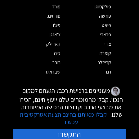
פולקסווגן
פורד
פורשה
פורתינג
פיאט
פיג'ו
פרארי
צ'אנגן
צ'רי
קאדילק
קופרה
קיה
קרייזלר
רובר
רנו
שברולט
מעוניינים ברכישת רכב? הגעתם למקום
הנכון. קבלו מהמומחים שלנו ייעוץ חינם, הכירו
את מבצעי הרכב וקבוצות הרכישה המיוחדות
שלנו.
קבלו מאיתנו בחינם הצעה אטרקטיבית
עכשיו
התקשרו