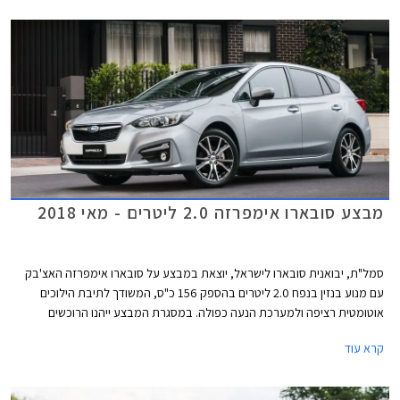
בגני התערוכה בתל אביב.
מבצע סובארו אימפרזה 2.0 ליטרים - מאי 2018
סמל"ת, יבואנית סובארו לישראל, יוצאת במבצע על סובארו אימפרזה האצ'בק
עם מנוע בנזין בנפח 2.0 ליטרים בהספק 156 כ"ס, המשודך לתיבת הילוכים
אוטומטית רציפה ולמערכת הנעה כפולה. במסגרת המבצע ייהנו הרוכשים
ממחיר מבצע של 112,990 ₪ המגלם הנחה בגובה 16,000 ₪ ממחיר המחירון
קרא עוד
הרשמי העומד על 128,990 ₪. המבצע תקף עד תאריך 30 ביוני 2018 או עד
גמר המלאי המונה 70 רכבים.