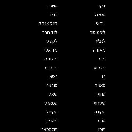
זיקר
טויוטה
טסלה
יגואר
יונדאי
לינק אנד קו
ליפמוטור
לנד רובר
לנצ'יה
לקסוס
מאזדה
מזראטי
מיני
מיצובישי
מקסוס
מרצדס
ניו
ניסאן
סאאב
סובארו
סוזוקי
סיאט
סיטרואן
סמארט
סקודה
סקייוול
סרס
פאריזון
פוטון
פולסטאר