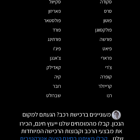
סקודה
סקייוול
סרס
פאריזון
פוטון
פולסטאר
פולקסווגן
פורד
פורשה
פורתינג
פיאט
פיג'ו
פרארי
צ'אנגן
צ'רי
קאדילק
קופרה
קיה
קרייזלר
רובר
רנו
שברולט
מעוניינים ברכישת רכב? הגעתם למקום
הנכון. קבלו מהמומחים שלנו ייעוץ חינם, הכירו
את מבצעי הרכב וקבוצות הרכישה המיוחדות
שלנו.
קבלו מאיתנו בחינם הצעה אטרקטיבית