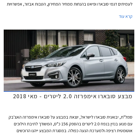
לעמיתים דגמי סובארו ופיאט בהנחות ממחיר המחירון, הטבות אבזור, אפשרויות
מימון בבנק אוצר החייל בריבית פריים מינוס 0.4%, ובתוכנית המימון חבר ליס.
קרא עוד
המבצע יתקיים בכל סוכנויות פיאט וסובארו ברחבי הארץ, וגם ביריד מועדון חבר
בגני התערוכה בתל אביב.
מבצע סובארו אימפרזה 2.0 ליטרים - מאי 2018
סמל"ת, יבואנית סובארו לישראל, יוצאת במבצע על סובארו אימפרזה האצ'בק
עם מנוע בנזין בנפח 2.0 ליטרים בהספק 156 כ"ס, המשודך לתיבת הילוכים
אוטומטית רציפה ולמערכת הנעה כפולה. במסגרת המבצע ייהנו הרוכשים
ממחיר מבצע של 112,990 ₪ המגלם הנחה בגובה 16,000 ₪ ממחיר המחירון