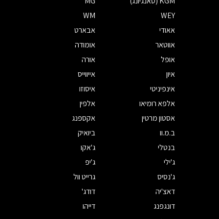
KGM (סאנגיונג)
MG
WM
WEY
אאודי
אבארט
אווטאר
אומודה
אופל
אורה
איון
אייווייס
אינפיניטי
איסוזו
אלפא רומיאו
אלפין
אסטון מרטין
אקספנג
ב.מ.וו
ביואיק
בנטלי
ג'אקו
ג'ילי
ג'יפ
ג'נסיס
גרייט וול
דאצ'יה
דודג'
דונגפנג
דייהו