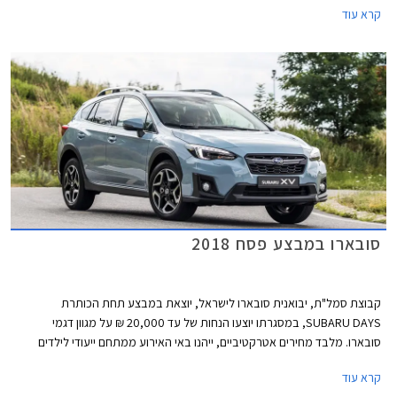
קרא עוד
הרשמי העומד על 128,990 ₪. המבצע תקף עד תאריך 30 ביוני 2018 או עד
גמר המלאי המונה 70 רכבים.
סובארו במבצע פסח 2018
קבוצת סמל"ת, יבואנית סובארו לישראל, יוצאת במבצע תחת הכותרת
SUBARU DAYS, במסגרתו יוצעו הנחות של עד 20,000 ₪ על מגוון דגמי
סובארו. מלבד מחירים אטרקטיביים, ייהנו באי האירוע ממתחם ייעודי לילדים
שיכלול מופע לוליינים של קרקס Y, סדנאות יצירה ופעילויות שונות. המבצע ייערך
קרא עוד
בחול המועד פסח בתאריכים 2-3 באפריל במתחם "הגן בשפיים" בקיבוץ שפיים