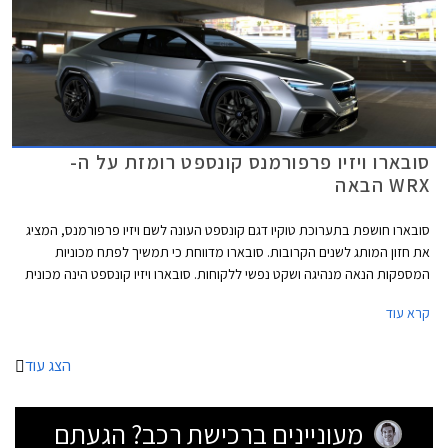
סובארו ויזיו פרפורמנס קונספט רומזת על ה-
WRX הבאה
סובארו חושפת בתערוכת טוקיו דגם קונספט העונה לשם ויזיו פרפורמנס, המציג
את חזון המותג לשנים הקרובות. סובארו מדווחת כי תמשיך לפתח מכוניות
המספקות הנאה מנהיגה ושקט נפשי ללקוחות. סובארו ויזיו קונספט הינה מכונית
הסדאן הראשונה המציגה את חזון החדשנות של המותג שכלל עד כה
קרא עוד
קרוסאוברים בלבד.
הצג עוד
מעוניינים ברכישת רכב? הגעתם