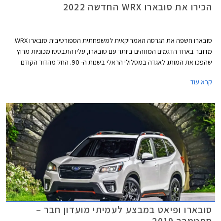
הכירו את סובארו WRX החדשה 2022
סובארו חשפה את הגרסה האמריקאית למשפחתית הספורטיבית סובארו WRX.
מדובר באחד הדגמים המזוהים ביותר עם סובארו, עליו התבססו מכוניות מרוץ
שהפכו את המותג לאגדה במסלולי הראלי בשנות ה- 90. החל מהדור הקודם
הופרדה סובארו WRX ממשפחת האימפרזה והדור החדש ממשיך במגמה זו
קרא עוד
ומתחדש גם במראה חדש לחלוטין שאינו זהה לסובארו אימפרזה הנוכחית.
סובארו ופיאט במבצע לעמיתי מועדון חבר –
ספטמבר 2019