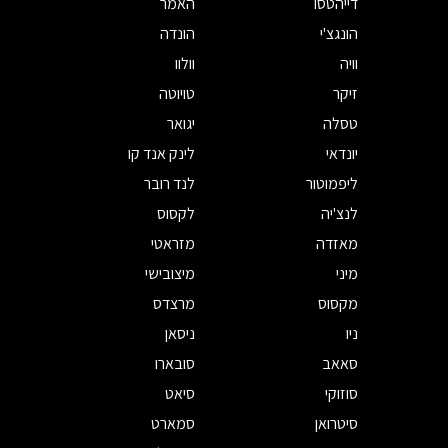
דייהטסו
האמר
הונגצ'י
הונדה
וויה
וולוו
זיקר
טויוטה
טסלה
יגואר
יונדאי
לינק אנד קו
ליפמוטור
לנד רובר
לנצ'יה
לקסוס
מאזדה
מזראטי
מיני
מיצובישי
מקסוס
מרצדס
ניו
ניסאן
סאאב
סובארו
סוזוקי
סיאט
סיטרואן
סמארט