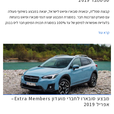
קבוצת סמל"ת, יבואנית סובארו ופיאט לישראל, יוצאת במבצע בשיתוף פעולה
עם מועדון הצרכנות חבר. במסגרת המבצע יוצעו דגמי סובארו ופיאט בהנחות
בלעדיות ואפשרות למימון של עד 100% במסגרת תכנית המימון חבר ליס בבנק
אוצר החייל. המבצע בתוקף מתאריך 17.09.2019 ועד 22.10.2019 בכל
קרא עוד
אולמות התצוגה של סובארו ופיאט ברחבי הארץ.
מבצע סובארו לחברי מועדון Extra Members–
אפריל 2019