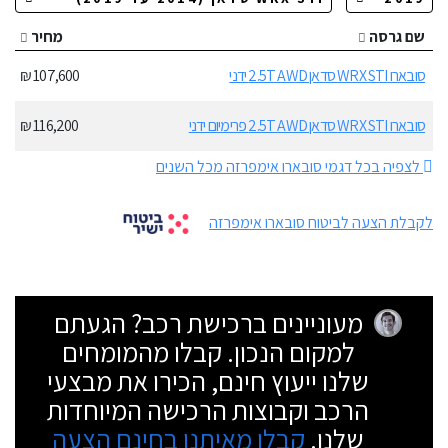
שם גרסה
מחיר
סובארו WRX STI סדאן 2.5T AWD ידני
107,600 ₪
סובארו WRX STI סדאן 2.5T AWD פרימיום ידני
116,200 ₪
לצפיה בכל דגמי סובארו אימפרזה מכל השנים
לקבלת הצעה לביטוח סובארו אימפרזה
מעוניינים ברכישת רכב? הגעתם
למקום הנכון. קבלו מהמומחים
שלנו ייעוץ חינם, הכירו את מבצעי
הרכב וקבוצות הרכישה המיוחדות
שלנו.
קבלו מאיתנו בחינם הצעה