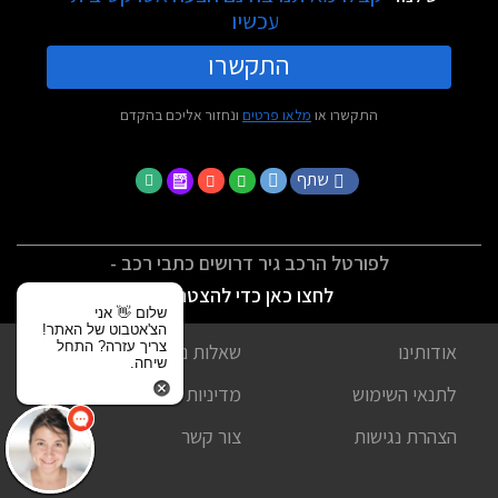
עכשיו
התקשרו
התקשרו או
מלאו פרטים
ונחזור אליכם בהקדם
שתף
לפורטל הרכב גיר דרושים כתבי רכב -
לחצו כאן כדי להצטרף
שלום 👋 אני
הצ'אטבוט של האתר!
צריך עזרה? התחל
אודותינו
שאלות נפוצות
שיחה.
לתנאי השימוש
מדיניות פרטיות
הצהרת נגישות
צור קשר