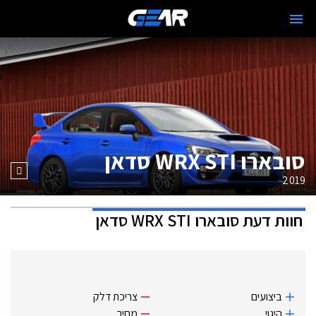
סובארו WRX STI סדאן
2019
חוות דעת
סובארו WRX STI סדאן
ביצועים
צריכת דלק
היגוי
מחיר