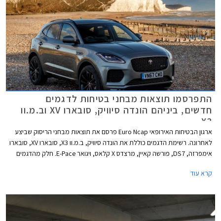
התפרסמו תוצאות מבחני בטיחות לדגמים
חדשים, ביניהם הונדה סיוויק, סובארו XV וב.מ.וו
X3
ארגון הבטיחות האירופאי Euro Ncap פרסם את תוצאות מבחני הריסוק שביצע
לאחרונה. רשימת הדגמים כוללת את הונדה סיוויק, ב.מ.וו X3, סובארו XV, סובארו
אימפרזה, DS7, פורשה קאיין, מרצדס X קלאס, ויגואר E-Pace. חלק מהדגמים
כבר משווקים בישראל והשאר צפויים לנחות אצלנו במהלך שנת 2018. כל
קרא עוד
הדגמים שנבחנו זכו בציון מרבי של חמישה כוכבי בטיחות.