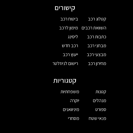
קישורים
קטלוג רכב
ביטוח רכב
השוואת רכבים
מימון לרכב
כתבות רכב
ליסינג
מבחני רכב
רכב חדש
מבצעי רכב
ייעוץ רכב
מחירון רכב
רישום לניוזלטר
קטגוריות
קטנות
משפחתיות
מנהלים
יוקרה
ספורט
מיניוואנים
פנאי שטח
מסחרי