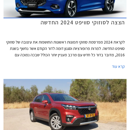
הצצה לסוזוקי סוויפט 2024 החדשה
לקראת 2024 מפרסמת סוזוקי תמונות ראשונות החושפות את עיצובה של סוזוקי
סוויפט החדשה. למרות פרופורציות וסגנון דומה לדור הקודם אשר נחשף בשנת
2016, מדובר בדור כל חדש עם מרכב מעניין יותר הכולל שבכה נמוכה עם
מסגרת עבה, פנסי לד עם חותמת תאורה בולטת, צביעה דו-גונית, ויחידות
קרא עוד
תאורה רבועות מאחור.