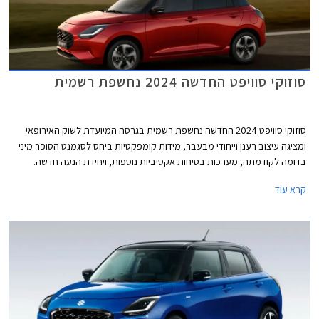
סוזוקי סוויפט החדשה 2024 נחשפת רשמית
סוזוקי סוויפט 2024 החדשה נחשפת רשמית בגרסה המיועדת לשוק האירופאי
ומציגה עיצוב רענן וייחודי מבעבר, מידות קומפקטיות ביחס לסגמנט הסופר מיני
בדומה לקודמתה, מערכות בטיחות אקטיביות נוספות, ויחידת הנעה חדשה.
היצרנית מבטיחה כי שמרה על התכונות המאפיינות את הדגם, ביניהן חווית נהיגה
קרא עוד
מהנה, יכולת תמרון גבוהה בסביבה עירונית, צריכת דלק נמוכה ומחיר נגיש.