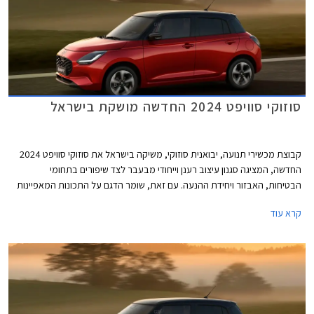
סוזוקי סוויפט 2024 החדשה מושקת בישראל
קבוצת מכשירי תנועה, יבואנית סוזוקי, משיקה בישראל את סוזוקי סוויפט 2024
החדשה, המציגה סגנון עיצוב רענן וייחודי מבעבר לצד שיפורים בתחומי
הבטיחות, האבזור ויחידת ההנעה. עם זאת, שומר הדגם על התכונות המאפיינות
אותו לדורותיו - מידות קומפקטיות המאפשרות יכולת תמרון גבוהה בסביבה
קרא עוד
עירונית, חווית נהיגה מהנה, וצריכת דלק נמוכה. המחיר התייקר ועומד על החל
מ- 113,990 ₪ לגרסה ידנית או 126,990 ₪ לגרסה אוטומטית.