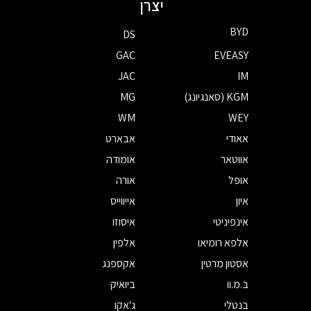
יצרן
BYD
DS
GAC
EVEASY
JAC
IM
KGM (סאנגיונג)
MG
WM
WEY
אאודי
אבארט
אווטאר
אומודה
אופל
אורה
איון
אייווייס
אינפיניטי
איסוזו
אלפא רומיאו
אלפין
אסטון מרטין
אקספנג
ב.מ.וו
ביואיק
בנטלי
ג'אקו