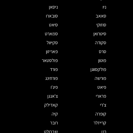
ניו
ניסאן
סאאב
סובארו
סוזוקי
סיאט
סיטרואן
סמארט
סקודה
סקייוול
סרס
פאריזון
פוטון
פולסטאר
פולקסווגן
פורד
פורשה
פורתינג
פיאט
פיג'ו
פרארי
צ'אנגן
צ'רי
קאדילק
קופרה
קיה
קרייזלר
רובר
רנו
שברולט