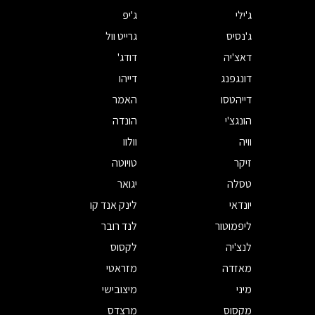
ג'ילי
ג'יפ
ג'נסיס
גרייט וול
דאצ'יה
דודג'
דונגפנג
דייהו
דייהטסו
האמר
הונגצ'י
הונדה
וויה
וולוו
זיקר
טויוטה
טסלה
יגואר
יונדאי
לינק אנד קו
ליפמוטור
לנד רובר
לנצ'יה
לקסוס
מאזדה
מזראטי
מיני
מיצובישי
מקסוס
מרצדס