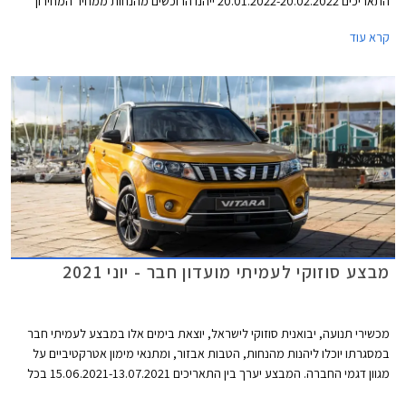
התאריכים 20.01.2022-20.02.2022 ייהנו הרוכשים מהנחות ממחיר המחירון
והטבות אבזור. בנוסף יוכלו הרוכשים לבחור בעסקת ליסינג פרטית באמצעות
קרא עוד
חברת הליסינג כספא מבית מכשירי תנועה, עם אופציה לחבילת שירות הכוללת
טיפולים תקופתיים, החלפת צמיגים, והחלפת מצבר.
מבצע סוזוקי לעמיתי מועדון חבר - יוני 2021
מכשירי תנועה, יבואנית סוזוקי לישראל, יוצאת בימים אלו במבצע לעמיתי חבר
במסגרתו יוכלו ליהנות מהנחות, הטבות אבזור, ומתנאי מימון אטרקטיביים על
מגוון דגמי החברה. המבצע יערך בין התאריכים 15.06.2021-13.07.2021 בכל
אולמות התצוגה של סוזוקי ברחבי הארץ.