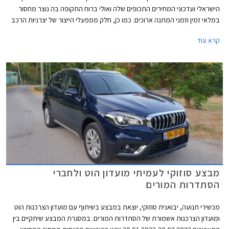
הישראלי ועדכוני המחירים התכופים שלה ואולי ברוח התקופה בה נוצר מחסור
במלאי זמין וזמני המתנה ארוכים. כמו כן, חלק ממפעלי הייצור של יצרניות הרכב
משדרגים באופן תכוף את מפרטי הרכבים והעלויות מגולגלות אל הצרכן.
קרא עוד
מבצע סוזוקי לעמיתי מועדון הוט ולחברי
הסתדרות המורים
מכשירי תנועה, יבואנית סוזוקי, יוצאת במבצע בשיתוף עם מועדון הצרכנות הוט
ומועדון הצרכנות אשמורת של הסתדרות המורים. במסגרת המבצע שיתקיים בין