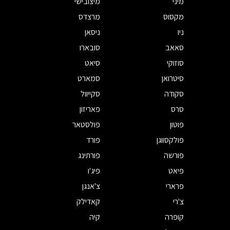
מיני
מיצובישי
מקסוס
מרצדס
ניו
ניסאן
סאאב
סובארו
סוזוקי
סיאט
סיטרואן
סמארט
סקודה
סקייוול
סרס
פאריזון
פוטון
פולסטאר
פולקסווגן
פורד
פורשה
פורתינג
פיאט
פיג'ו
פרארי
צ'אנגן
צ'רי
קאדילק
קופרה
קיה