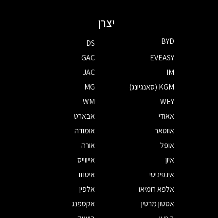
יצרן
BYD
DS
GAC
EVEASY
JAC
IM
KGM (סאנגיונג)
MG
WM
WEY
אאודי
אבארט
אווטאר
אומודה
אופל
אורה
איון
אייווייס
אינפיניטי
איסוזו
אלפא רומיאו
אלפין
אסטון מרטין
אקספנג