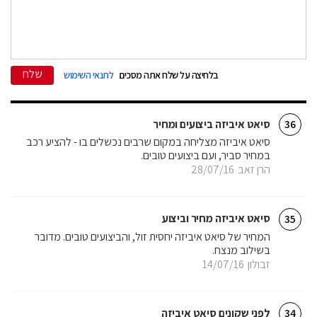
שלח
בלחיצה על שלח אתה מסכים
לתנאי השימוש
סיאט איביזה ביצועים ומחיר
36
סיאט איביזה מצליחה במקום שרבים נכשלים בו - להציע רכב
במחיר סביר, ועם ביצועים טובים.
הרן זאב
28/07/16
סיאט איביזה מחיר וביצוע
35
המחיר של סיאט איביזה יחסית זול, והביצועים טובים. מדובר
בשילוב מנצח.
זבולון
14/07/16
לפני שקונים סיאט איביזה
34