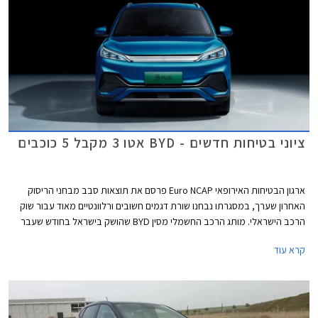
ציוני בטיחות חדשים - BYD אטו 3 מקבל 5 כוכבים
ארגון הבטיחות האירופאי Euro NCAP פרסם את תוצאות סבב מבחני הריסוק
האחרון שערך, במסגרתו נבחנו שורת דגמים חשובים ורלוונטיים מאוד עבור שוק
הרכב הישראלי. מותג הרכב החשמלי מסין BYD שהושק בישראל בחודש שעבר
שלח את BYD אטו 3 כנציג ראשון למותג במבחני הריסוק האירופאיים וזה הצליח
קרא עוד
לגרוף ציון מרבי של 5 כוכבים יחד עם ב.מ.וו X1, מאזדה CX-60, מרצדס EQE,
סיאט איביזה וסיאט ארונה הוותיקות, ופולקסווגן גולף שעברה מקצה שיפורים קל.