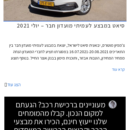
סיאט במבצע לעמיתי מועדון חבר – יולי 2021
צ'מפיון מוטורס, יבואנית סיאט לישראל, יוצאת במבצע לעמיתי מועדון חבר בין
התאריכים 16.07.2021-20.08.2021 במסגרתו תציע לחברי המועדון הנחה
ממחיר המחירון, הטבות אבזור, ותוכנית מימון בבנק אוצר החייל. בנוסף תוצע
הלוואה בתנאים מועדפים במסגרת תכנית המימון חבר ליס, והנחה בגובה 50%
קרא עוד
ברכישת אבזור בהתקנה מקומית.
הצג עוד
מעוניינים ברכישת רכב? הגעתם
למקום הנכון. קבלו מהמומחים
שלנו ייעוץ חינם, הכירו את מבצעי
הרכב וקבוצות הרכישה המיוחדות