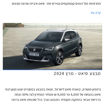
תחרותיות מול דגמים קומפקטיים צעירים יותר. סיאט איביזה וארונה מציגים
מראה דינמי יותר עם גריל מודגש, פנסי LED מחודדים עם חותמת תאורה חדשה,
קרא עוד
ופגושים בעיצוב ספורטיבי. מהצד ניתן לזהות חישוקי גלגלים חדשים במידות 15
עד 18 אינץ' בהתאם לרמת האבזור. עוד נוספו צבעי מרכב חדשים למבחר.
מבצע סיאט - מרץ 2024
צ'מפיון מוטורס, יבואנית סיאט לישראל, יוצאת במבצע במסגרתו יוצעו מגוון דגמי
סיאט בהנחות של 4,000 עד 9,000 ₪ ממחיר המחירון לצד 30% הנחה
ברכישת אבזור בהתקנה מקומית. המבצע נערך בכל סוכנויות סיאט ברחבי
הארץ עד 31 במרץ 2024.