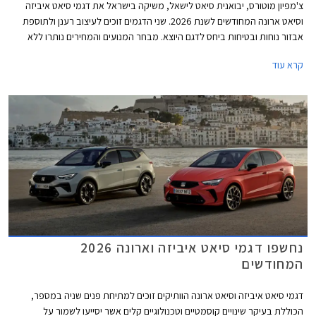
צ'מפיון מוטורס, יבואנית סיאט לישאל, משיקה בישראל את דגמי סיאט איביזה
וסיאט ארונה המחודשים לשנת 2026. שני הדגמים זוכים לעיצוב רענן ולתוספת
אבזור נוחות ובטיחות ביחס לדגם היוצא. מבחר המנועים והמחירים נותרו ללא
שינוי כך שמכונית הסופר מיני סיאט איביזה מוצעת במחיר התחלתי של 122,390
קרא עוד
₪, ורכב הפנאי העירוני סיאט ארונה מוצע במחיר התחלתי של 132,900 ₪.
נחשפו דגמי סיאט איביזה וארונה 2026
המחודשים
דגמי סיאט איביזה וסיאט ארונה הוותיקים זוכים למתיחת פנים שניה במספר,
הכוללת בעיקר שינויים קוסמטיים וטכנולוגיים קלים אשר יסייעו לשמור על