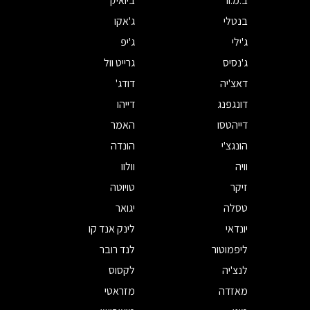
ב.מ.וו
ביואיק
בנטלי
ג'אקו
ג'ילי
ג'יפ
ג'נסיס
גרייט וול
דאצ'יה
דודג'
דונגפנג
דייהו
דייהטסו
האמר
הונגצ'י
הונדה
וויה
וולוו
זיקר
טויוטה
טסלה
יגואר
יונדאי
לינק אנד קו
ליפמוטור
לנד רובר
לנצ'יה
לקסוס
מאזדה
מזראטי