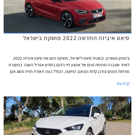
סיאט איביזה החדשה 2022 מושקת בישראל
צ'מפיון מוטורס, יבואנית סיאט לישראל, משיקה היום את סיאט איביזה 2022
לאחר שעברה מתיחת פנים של אמצע חיי הדגם בחודש אפריל השנה. במסגרת
מתיחת הפנים עודכן קלות העיצוב החיצוני, הכולל כעת תאורת חזית מסוג אקו
לד, חישוקים במגוון עיצובים חדשים, וכיתוב שם הדגם על תא המטען בפונט
קרא עוד
בסגנון כתב יד.