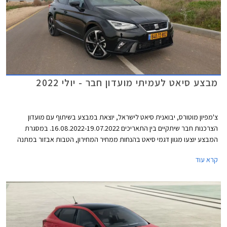
מבצע סיאט לעמיתי מועדון חבר - יולי 2022
צ'מפיון מוטורס, יבואנית סיאט לישראל, יוצאת במבצע בשיתוף עם מועדון
הצרכנות חבר שיתקיים בין התאריכים 16.08.2022-19.07.2022. במסגרת
המבצע יוצעו מגוון דגמי סיאט בהנחות ממחיר המחירון, הטבות אבזור במתנה
והנחה נוספת על אבזור בהתקנה מקומית. סיאט לאון המשפחתית לא משתתפת
קרא עוד
במבצע מאחר והרכב לא זמין במלאי. המבצע יתקיים בכל סוכנויות סיאט ברחבי
הארץ.