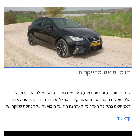
דגמי סיאט מתייקרים
צ'מפיון מוטורס, יבואנית סיאט, מפרסמת מחירון חדש המגלם התייקרות של
אלפי שקלים בדגמי המותג המשווקים בישראל. מדובר בהתייקרות שניה עבור
דגמי סיאט בתקופה האחרונה. לאחרונה הודיעה היבואנית על הפסקת שיווקה של
סיאט לאון לאחר תקופה ארוכה של זמינות נמוכה, את מקומה תירש קופרה לאון
קרא עוד
המאובזרת והיקרה יותר. דגמי סיאט עדיין סובלים ממחסור בשבבים ועל כן
מוצעים לעיתים במפרט שונה עם השפעה קלה על המחיר.