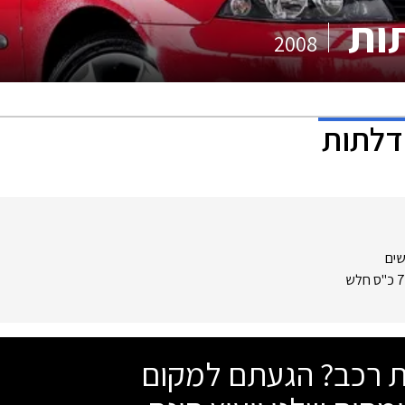
2008
שים
שת רכב? הגעתם למקום