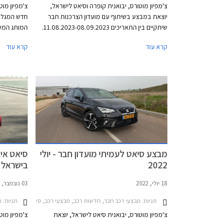
צ'מפיון מוטורס, יבואנית קופרה וסיאט לישראל,
צ'מפיון מו
יוצאת במבצע בשיתוף עם מועדון הצרכנות חבר
חדש המגלם 
שיתקיים בין התאריכים 11.08.2023-08.09.2023.
המותג המשו
במסגרת המבצע יוצעו מגוון דגמי קופרה וסיאט
עבור דגמי 
קרא עוד
קרא עוד
בהנחות של 4,000 עד 13,000 ₪ ממחיר המחירון
הודיעה היב
לצד הטבות אבזור. המבצע נערך בכל סוכנויות
לאחר תקופה
קופרה וסיאט ברחבי הארץ.
תירש קופרה
סיאט עדיין
לעיתים במ
מבצע סיאט לעמיתי מועדון חבר - יולי
2022
בישראל
18 יולי, 2022
03 נובמבר, 2021
תגיות:
תגיות:
מבצעי רכב חבר, חדשות רכב, מבצעי רכב, סיאט, סיאט איביזה 2021-2026, סיאט אטקה 2020-2025סיאט ארונה 1-2026
ח
צ'מפיון מוטורס, יבואנית סיאט לישראל, יוצאת
צ'מפיון מוט