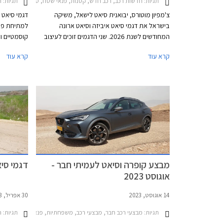
תגיות:
תגיות:
חדשות רכב, רכב חדש, קטנות, פנאי שטח, סיאט, סיאט איביזה 2021-2026, סיאט איביזה 2026-2026, סיאט ארונה 2021-2026, סיאט ארונה 2026-2026מחי
חד
צ'מפיון מוטורס, יבואנית סיאט לישאל, משיקה
דגמי סיאט א
בישראל את דגמי סיאט איביזה וסיאט ארונה
למתיחת פני
המחודשים לשנת 2026. שני הדגמים זוכים לעיצוב
קוסמטיים וט
רענן ולתוספת אבזור נוחות ובטיחות ביחס לדגם
תחרותיות מ
קרא עוד
קרא עוד
היוצא. מבחר המנועים והמחירים נותרו ללא שינוי כך
איביזה וארו
שמכונית הסופר מיני סיאט איביזה מוצעת במחיר
התחלתי של 122,390 ₪, ורכב הפנאי העירוני סיאט
חדשה, ופגו
ארונה מוצע במחיר התחלתי של 132,900 ₪.
בהתאם לרמת
חדשים למב
מבצע קופרה וסיאט לעמיתי חבר -
דגמי סי
אוגוסט 2023
14 אוגוסט, 2023
30 אפריל, 2023
תגיות:
תגיות:
מבצעי רכב חבר, מבצעי רכב, משפחתיות, פנאי שטח, סיאט, קופרה, סיאט איביזה 2021-2026, סיאט אטקה 2020-2025, סיאט ארונה 2021-2026, קופרה אטקה -2025
חד