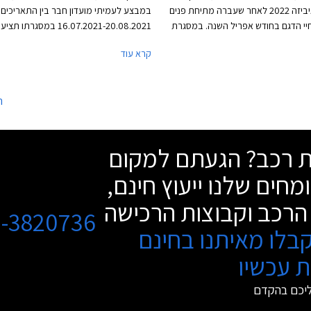
את סיאט איביזה 2022 לאחר שעברה מתיחת פנים
במבצע לעמיתי מועדון חבר בין התאריכים
י הדגם בחודש אפריל השנה. במסגרת
16.07.2021-20.08.2021 במסגרתו
ם עודכן קלות העיצוב החיצוני, הכולל
המועדון הנחה ממחיר המחירון, הטבות אבז
קרא עוד
חזית מסוג אקו לד, חישוקים במגוון
ותוכנית מימון בבנק אוצר החייל. בנוסף תו
שים, וכיתוב שם הדגם על תא המטען
בתנאים מועדפים במסגרת תכנית המימון ח
ן כתב יד.
והנחה בגובה 50% ברכישת אבזור בהתק
ה
מקומית.
שת רכב? הגעתם למקום
מחים שלנו ייעוץ חינם,
הרכב וקבוצות הרכישה
3-3820736
בלו מאיתנו בחינם
 עכשיו
ליכם בהקדם