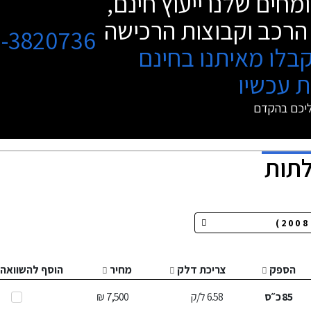
מחים שלנו ייעוץ חינם,
הרכב וקבוצות הרכישה
3-3820736
בלו מאיתנו בחינם
 עכשיו
ליכם בהקדם
הספק
צריכת דלק
מחיר
הוסף להשוואה
85
כ״ס
6.58
ל/ק
7,500 ₪