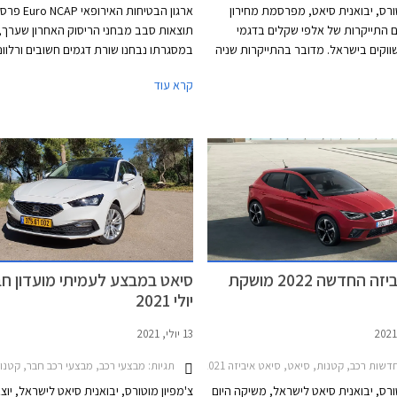
טורס, יבואנית סיאט, מפרסמת מחירון
ארגון הבטיחות האירופ
התייקרות של אלפי שקלים בדגמי
תוצאות סבב מבחני הריסוק האחרון שערך,
וקים בישראל. מדובר בהתייקרות שניה
במסגרתו נבחנו שורת דגמים חשובים ורלוונ
סיאט בתקופה האחרונה. לאחרונה
מאוד עבור שוק הרכב הישראלי. מותג הרכ
קרא עוד
ואנית על הפסקת שיווקה של סיאט לאון
החשמלי מסין BYD שהושק בישראל ב
 ארוכה של זמינות נמוכה, את מקומה
שלח את BYD אטו 3 כנציג ראשון למותג
 לאון המאובזרת והיקרה יותר. דגמי
 סובלים ממחסור בשבבים ועל כן מוצעים
כוכבים יחד 
פרט שונה עם השפעה קלה על המחיר.
EQE, סיאט איביזה וסיאט ארונה הוותיקות, 
גולף שעברה מקצה שיפורים קל.
סיאט איביזה החדשה 2022 מושקת
סיאט במבצע לעמיתי מועדון חב
יולי 2021
13 יולי, 2021
202
דשות רכב, קטנות, סיאט, סיאט איביזה 2017-2021סיאט איביזה 2021-2026
תגיות:
מבצעי רכב, מבצעי רכב חבר, קטנות, משפחתיות, פנאי שטח, סיאט, ס
ורס, יבואנית סיאט לישראל, משיקה היום
צ'מפיון מוטורס, יבואנית סיאט לישראל, יוצ