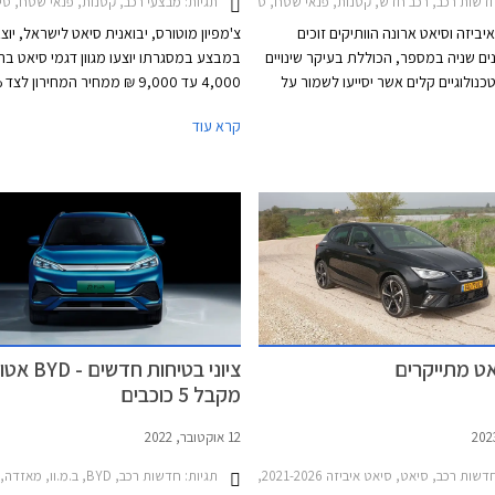
רון רכב
תגיות:
שות רכב, רכב חדש, קטנות, פנאי שטח, סיאט, סיאט איביזה 2021-2026, סיאט איביזה 2026-2026, סיאט ארונה 2021-2026סיאט ארונה 2026-2026
מבצעי רכב, קטנות, פנאי שטח, סיאט, סיאט איביזה 2021-2026, סיאט אט
יביזה וסיאט ארונה הוותיקים זוכים
צ'מפיון מוטורס, יבואנית סיאט לישראל, יוצ
ם שניה במספר, הכוללת בעיקר שינויים
במבצע במסגרתו יוצעו מגוון דגמי סיאט בה
כנולוגיים קלים אשר יסייעו לשמור על
,000
ול דגמים קומפקטיים צעירים יותר. סיאט
הנחה ברכישת אבזור בהתקנה מקומית. ה
קרא עוד
נה מציגים מראה דינמי יותר עם גריל
מודגש, פנסי LED מחודדים עם חותמת תאורה
2024.
שים בעיצוב ספורטיבי. מהצד ניתן לזהות
חישוקי גלגלים חדשים במידות 15 עד 18 אינץ'
 האבזור. עוד נוספו צבעי מרכב
חר.
אט מתייקרים
מקבל 5 כוכבים
12 אוקטובר, 2022
2021, קופרה לאון 2021-2024קופרה פורמנטור 2021-2024
שות רכב, סיאט, סיאט איביזה 2021-2026, סיאט אטקה 2020-2025סיאט ארונה 2021-2026
תגיות:
חדשות רכב, BYD, ב.מ.וו, מאזדה, מרצדס, סיאט, סיטרואן, רנו, פולקסווגן, סיאט איביזה 2021-2026, BYD אטו 3 2022-2026, מרצדס EQE 2022-2026, סיאט ארונה 2021-2026פולקסווגן גולף 2021-2024