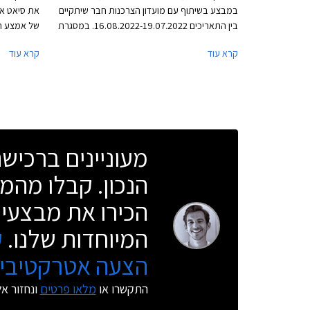
במבצע בשיתוף עם מועדון הצרכנות חבר שיתקיים
בין התאריכים 16.08.2022-19.07.2022. במסגרת
של אמצע חי
המבצע יוצעו מגוון דגמי סיאט בהנחות ממחיר
מתיחת הפני
קרא עוד
קרא עוד
המחירון, הטבות אבזור במתנה והנחה נוספת על
כעת תאורת 
אבזור בהתקנה מקומית. סיאט לאון המשפחתית לא
עיצובים חד
משתתפת במבצע מאחר והרכב לא זמין במלאי.
בפונט בסגנו
המבצע יתקיים בכל סוכנויות סיאט ברחבי הארץ.
מעוניינים ברכי
הנכון. קבלו מהמו
הכירו את מבצעי 
המיוחדות שלנו.
ק
הצעה אטרקטיבית
התקשרו או
מלאו פרטים
ונחזור א