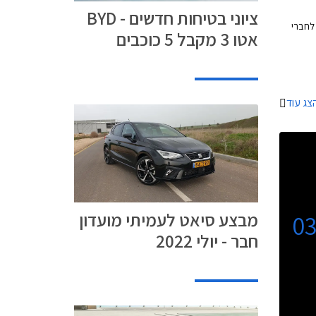
ציוני בטיחות חדשים - BYD
 תציע לחברי
אטו 3 מקבל 5 כוכבים
ור,
צע הלוואה
בר ליס,
נה
צג עוד
מבצע סיאט לעמיתי מועדון
0
חבר - יולי 2022