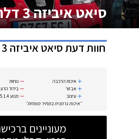
סיאט איביזה 3 דלתות
חוות דעת
סיאט איביזה 3 דלתות
איכות הרכבה
נוחות
אבזור
בידוד הרע
עיצוב
מנוע 1.4 75 כ"ס חלש
״
איכות גרמנית במחיר מופחת
״
מעוניינים ברכי