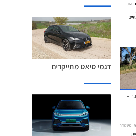
אי Euro NCAP פרסם את
טיים
ב
חודש שעבר
 במבחני
הריסוק האירופאיים וזה הצליח לגרוף ציון מרבי של 5
עם ב.מ.וו X1, מאזדה CX-60, מרצדס
ופולקסווגן
דגמי סיאט מתייקרים
ר –
יאט איביזה 2017-2021, סיאט לאון 2020-2025, סיאט ארונה 2018-2021סיאט אטקה 2020-2025
את