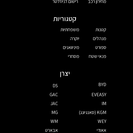
מחירון רכב
רישום לניוזלטר
קטגוריות
קטנות
משפחתיות
מנהלים
יוקרה
ספורט
מיניוואנים
פנאי שטח
מסחרי
יצרן
BYD
DS
GAC
EVEASY
JAC
IM
KGM (סאנגיונג)
MG
WM
WEY
אאודי
אבארט