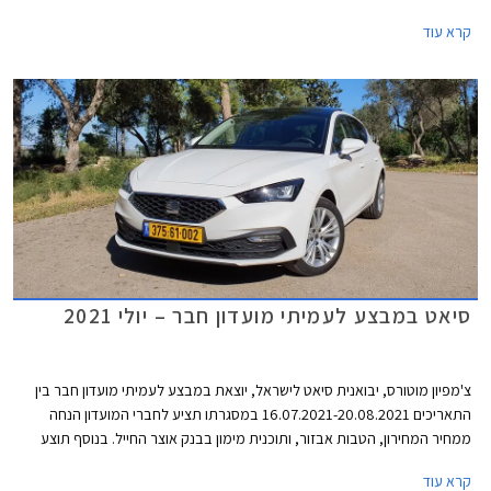
לד, חישוקים במגוון עיצובים חדשים, וכיתוב שם הדגם על תא המטען בפונט
קרא עוד
בסגנון כתב יד.
סיאט במבצע לעמיתי מועדון חבר – יולי 2021
צ'מפיון מוטורס, יבואנית סיאט לישראל, יוצאת במבצע לעמיתי מועדון חבר בין
התאריכים 16.07.2021-20.08.2021 במסגרתו תציע לחברי המועדון הנחה
ממחיר המחירון, הטבות אבזור, ותוכנית מימון בבנק אוצר החייל. בנוסף תוצע
הלוואה בתנאים מועדפים במסגרת תכנית המימון חבר ליס, והנחה בגובה 50%
קרא עוד
ברכישת אבזור בהתקנה מקומית.