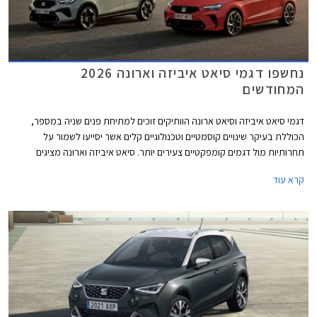
נחשפו דגמי סיאט איביזה וארונה 2026
המחודשים
דגמי סיאט איביזה וסיאט ארונה הוותיקים זוכים למתיחת פנים שניה במספר,
הכוללת בעיקר שינויים קוסמטיים וטכנולוגיים קלים אשר יסייעו לשמור על
תחרותיות מול דגמים קומפקטיים צעירים יותר. סיאט איביזה וארונה מציגים
מראה דינמי יותר עם גריל מודגש, פנסי LED מחודדים עם חותמת תאורה חדשה,
קרא עוד
ופגושים בעיצוב ספורטיבי. מהצד ניתן לזהות חישוקי גלגלים חדשים במידות 15
עד 18 אינץ' בהתאם לרמת האבזור. עוד נוספו צבעי מרכב חדשים למבחר.