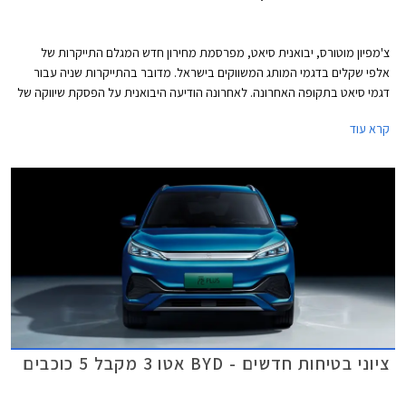
צ'מפיון מוטורס, יבואנית סיאט, מפרסמת מחירון חדש המגלם התייקרות של
אלפי שקלים בדגמי המותג המשווקים בישראל. מדובר בהתייקרות שניה עבור
דגמי סיאט בתקופה האחרונה. לאחרונה הודיעה היבואנית על הפסקת שיווקה של
סיאט לאון לאחר תקופה ארוכה של זמינות נמוכה, את מקומה תירש קופרה לאון
קרא עוד
המאובזרת והיקרה יותר. דגמי סיאט עדיין סובלים ממחסור בשבבים ועל כן
מוצעים לעיתים במפרט שונה עם השפעה קלה על המחיר.
ציוני בטיחות חדשים - BYD אטו 3 מקבל 5 כוכבים