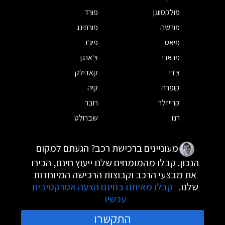
פולקסווגן
פורד
פורשה
פורתינג
פיאט
פיג'ו
פרארי
צ'אנגן
צ'רי
קאדילק
קופרה
קיה
קרייזלר
רובר
רנו
שברולט
מעוניינים ברכישת רכב? הגעתם למקום
הנכון. קבלו מהמומחים שלנו ייעוץ חינם, הכירו
את מבצעי הרכב וקבוצות הרכישה המיוחדות
שלנו.
קבלו מאיתנו בחינם הצעה אטרקטיבית
עכשיו
התקשרו