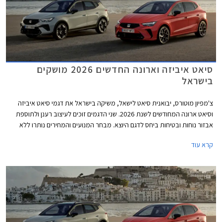
סיאט איביזה וארונה החדשים 2026 מושקים
בישראל
צ'מפיון מוטורס, יבואנית סיאט לישאל, משיקה בישראל את דגמי סיאט איביזה
וסיאט ארונה המחודשים לשנת 2026. שני הדגמים זוכים לעיצוב רענן ולתוספת
אבזור נוחות ובטיחות ביחס לדגם היוצא. מבחר המנועים והמחירים נותרו ללא
שינוי כך שמכונית הסופר מיני סיאט איביזה מוצעת במחיר התחלתי של 122,390
קרא עוד
₪, ורכב הפנאי העירוני סיאט ארונה מוצע במחיר התחלתי של 132,900 ₪.