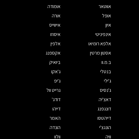
אווטאר
אומודה
אופל
אורה
איון
אייווייס
אינפיניטי
איסוזו
אלפא רומיאו
אלפין
אסטון מרטין
אקספנג
ב.מ.וו
ביואיק
בנטלי
ג'אקו
ג'ילי
ג'יפ
ג'נסיס
גרייט וול
דאצ'יה
דודג'
דונגפנג
דייהו
דייהטסו
האמר
הונגצ'י
הונדה
וויה
וולוו