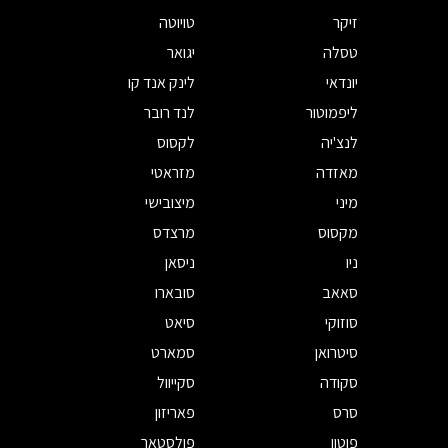
זיקר
טויוטה
טסלה
יגואר
יונדאי
לינק אנד קו
ליפמוטור
לנד רובר
לנצ'יה
לקסוס
מאזדה
מזראטי
מיני
מיצובישי
מקסוס
מרצדס
ניו
ניסאן
סאאב
סובארו
סוזוקי
סיאט
סיטרואן
סמארט
סקודה
סקייוול
סרס
פאריזון
פוטון
פולסטאר