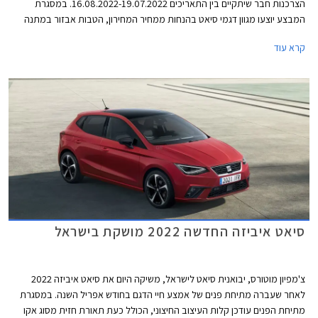
הצרכנות חבר שיתקיים בין התאריכים 16.08.2022-19.07.2022. במסגרת
המבצע יוצעו מגוון דגמי סיאט בהנחות ממחיר המחירון, הטבות אבזור במתנה
והנחה נוספת על אבזור בהתקנה מקומית. סיאט לאון המשפחתית לא משתתפת
קרא עוד
במבצע מאחר והרכב לא זמין במלאי. המבצע יתקיים בכל סוכנויות סיאט ברחבי
הארץ.
סיאט איביזה החדשה 2022 מושקת בישראל
צ'מפיון מוטורס, יבואנית סיאט לישראל, משיקה היום את סיאט איביזה 2022
לאחר שעברה מתיחת פנים של אמצע חיי הדגם בחודש אפריל השנה. במסגרת
מתיחת הפנים עודכן קלות העיצוב החיצוני, הכולל כעת תאורת חזית מסוג אקו