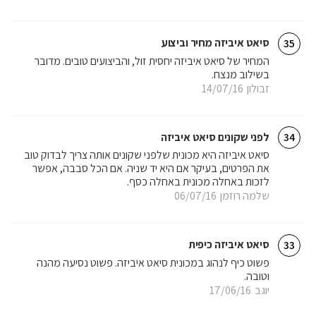
סיאט איביזה מחיר וביצוע
35
המחיר של סיאט איביזה יחסית זול, והביצועים טובים. מדובר
בשילוב מנצח.
זבולון
14/07/16
לפני שקונים סיאט איביזה
34
סיאט איביזה היא מכונית שלפני שקונים אותה צריך לבדוק טוב
את הפרטים, בעיקר אם היא יד שניה. אם הכל סבבה, אפשר
לזכות באחלה מכונית באחלה כסף.
שלמה רוזמן
06/07/16
סיאט איביזה כיפית
33
פשוט כיף לנהוג במכונית סיאט איביזה. פשוט נסיעה מהנה
וטובה.
יוגב
17/06/16