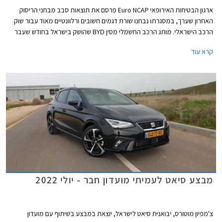
ארגון הבטיחות האירופאי Euro NCAP פרסם את תוצאות סבב מבחני הריסוק
האחרון שערך, במסגרתו נבחנו שורת דגמים חשובים ורלוונטיים מאוד עבור שוק
הרכב הישראלי. מותג הרכב החשמלי מסין BYD שהושק בישראל בחודש שעבר
שלח את BYD אטו 3 כנציג ראשון למותג במבחני הריסוק האירופאיים וזה הצליח
קרא עוד
לגרוף ציון מרבי של 5 כוכבים יחד עם ב.מ.וו X1, מאזדה CX-60, מרצדס EQE,
סיאט איביזה וסיאט ארונה הוותיקות, ופולקסווגן גולף שעברה מקצה שיפורים קל.
מבצע סיאט לעמיתי מועדון חבר - יולי 2022
צ'מפיון מוטורס, יבואנית סיאט לישראל, יוצאת במבצע בשיתוף עם מועדון