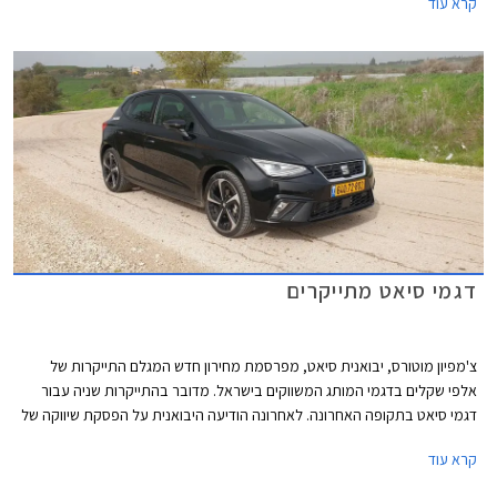
קרא עוד
ברחבי הארץ.
דגמי סיאט מתייקרים
צ'מפיון מוטורס, יבואנית סיאט, מפרסמת מחירון חדש המגלם התייקרות של
אלפי שקלים בדגמי המותג המשווקים בישראל. מדובר בהתייקרות שניה עבור
דגמי סיאט בתקופה האחרונה. לאחרונה הודיעה היבואנית על הפסקת שיווקה של
סיאט לאון לאחר תקופה ארוכה של זמינות נמוכה, את מקומה תירש קופרה לאון
קרא עוד
המאובזרת והיקרה יותר. דגמי סיאט עדיין סובלים ממחסור בשבבים ועל כן
מוצעים לעיתים במפרט שונה עם השפעה קלה על המחיר.