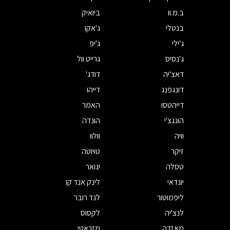
ב.מ.וו
ביואיק
בנטלי
ג'אקו
ג'ילי
ג'יפ
ג'נסיס
גרייט וול
דאצ'יה
דודג'
דונגפנג
דייהו
דייהטסו
האמר
הונגצ'י
הונדה
וויה
וולוו
זיקר
טויוטה
טסלה
יגואר
יונדאי
לינק אנד קו
ליפמוטור
לנד רובר
לנצ'יה
לקסוס
מאזדה
מזראטי