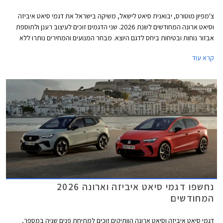
צ'מפיון מוטורס, יבואנית סיאט לישאל, משיקה בישראל את דגמי סיאט איביזה
וסיאט ארונה המחודשים לשנת 2026. שני הדגמים זוכים לעיצוב רענן ולתוספת
אבזור נוחות ובטיחות ביחס לדגם היוצא. מבחר המנועים והמחירים נותרו ללא
שינוי כך שמכונית הסופר מיני סיאט איביזה מוצעת במחיר התחלתי של 122,390
קרא עוד
₪, ורכב הפנאי העירוני סיאט ארונה מוצע במחיר התחלתי של 132,900 ₪.
נחשפו דגמי סיאט איביזה וארונה 2026
המחודשים
דגמי סיאט איביזה וסיאט ארונה הוותיקים זוכים למתיחת פנים שניה במספר,