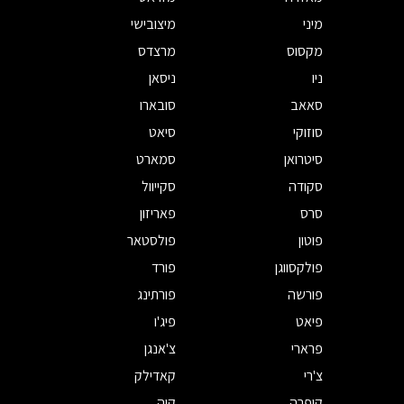
מיני
מיצובישי
מקסוס
מרצדס
ניו
ניסאן
סאאב
סובארו
סוזוקי
סיאט
סיטרואן
סמארט
סקודה
סקייוול
סרס
פאריזון
פוטון
פולסטאר
פולקסווגן
פורד
פורשה
פורתינג
פיאט
פיג'ו
פרארי
צ'אנגן
צ'רי
קאדילק
קופרה
קיה