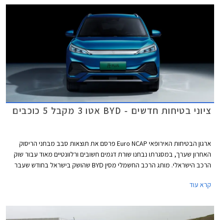
ציוני בטיחות חדשים - BYD אטו 3 מקבל 5 כוכבים
ארגון הבטיחות האירופאי Euro NCAP פרסם את תוצאות סבב מבחני הריסוק
האחרון שערך, במסגרתו נבחנו שורת דגמים חשובים ורלוונטיים מאוד עבור שוק
הרכב הישראלי. מותג הרכב החשמלי מסין BYD שהושק בישראל בחודש שעבר
שלח את BYD אטו 3 כנציג ראשון למותג במבחני הריסוק האירופאיים וזה הצליח
קרא עוד
לגרוף ציון מרבי של 5 כוכבים יחד עם ב.מ.וו X1, מאזדה CX-60, מרצדס EQE,
סיאט איביזה וסיאט ארונה הוותיקות, ופולקסווגן גולף שעברה מקצה שיפורים קל.