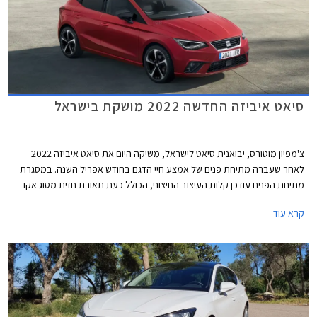
סיאט איביזה החדשה 2022 מושקת בישראל
צ'מפיון מוטורס, יבואנית סיאט לישראל, משיקה היום את סיאט איביזה 2022
לאחר שעברה מתיחת פנים של אמצע חיי הדגם בחודש אפריל השנה. במסגרת
מתיחת הפנים עודכן קלות העיצוב החיצוני, הכולל כעת תאורת חזית מסוג אקו
לד, חישוקים במגוון עיצובים חדשים, וכיתוב שם הדגם על תא המטען בפונט
קרא עוד
בסגנון כתב יד.