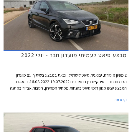
מבצע סיאט לעמיתי מועדון חבר - יולי 2022
צ'מפיון מוטורס, יבואנית סיאט לישראל, יוצאת במבצע בשיתוף עם מועדון
הצרכנות חבר שיתקיים בין התאריכים 16.08.2022-19.07.2022. במסגרת
המבצע יוצעו מגוון דגמי סיאט בהנחות ממחיר המחירון, הטבות אבזור במתנה
והנחה נוספת על אבזור בהתקנה מקומית. סיאט לאון המשפחתית לא משתתפת
קרא עוד
במבצע מאחר והרכב לא זמין במלאי. המבצע יתקיים בכל סוכנויות סיאט ברחבי
הארץ.