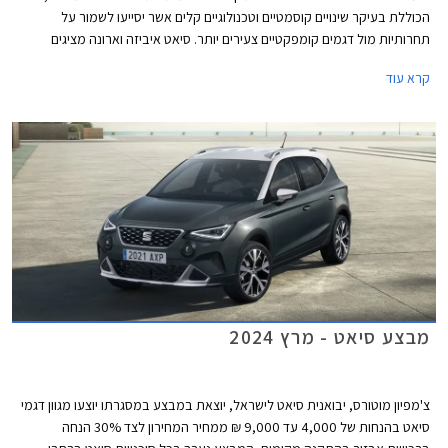
הכוללת בעיקר שינויים קוסמטיים וטכנולוגיים קלים אשר יסייעו לשמור על
תחרותיות מול דגמים קומפקטיים צעירים יותר. סיאט איביזה וארונה מציגים
מראה דינמי יותר עם גריל מודגש, פנסי LED מחודדים עם חותמת תאורה חדשה,
קרא עוד
ופגושים בעיצוב ספורטיבי. מהצד ניתן לזהות חישוקי גלגלים חדשים במידות 15
עד 18 אינץ' בהתאם לרמת האבזור. עוד נוספו צבעי מרכב חדשים למבחר.
מבצע סיאט - מרץ 2024
צ'מפיון מוטורס, יבואנית סיאט לישראל, יוצאת במבצע במסגרתו יוצעו מגוון דגמי
סיאט בהנחות של 4,000 עד 9,000 ₪ ממחיר המחירון לצד 30% הנחה