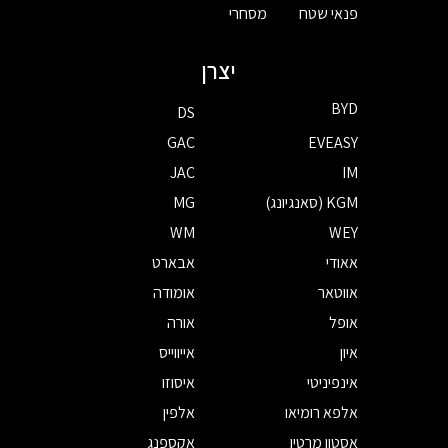
פנאי שטח
מסחרי
יצרן
BYD
DS
GAC
EVEASY
JAC
IM
KGM (סאנגיונג)
MG
WM
WEY
אאודי
אבארט
אווטאר
אומודה
אופל
אורה
איון
אייווייס
אינפיניטי
איסוזו
אלפא רומיאו
אלפין
אסטון מרטין
אקספנג