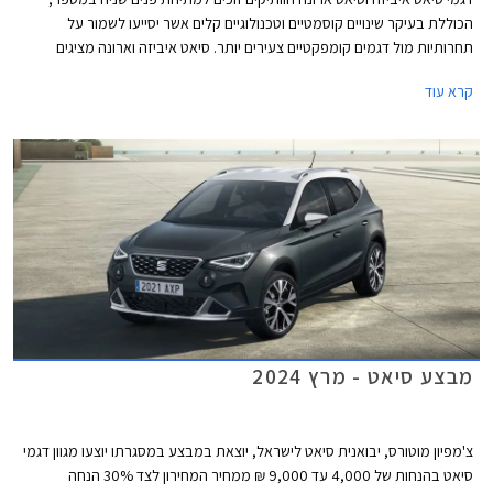
הכוללת בעיקר שינויים קוסמטיים וטכנולוגיים קלים אשר יסייעו לשמור על
תחרותיות מול דגמים קומפקטיים צעירים יותר. סיאט איביזה וארונה מציגים
מראה דינמי יותר עם גריל מודגש, פנסי LED מחודדים עם חותמת תאורה חדשה,
קרא עוד
ופגושים בעיצוב ספורטיבי. מהצד ניתן לזהות חישוקי גלגלים חדשים במידות 15
עד 18 אינץ' בהתאם לרמת האבזור. עוד נוספו צבעי מרכב חדשים למבחר.
מבצע סיאט - מרץ 2024
צ'מפיון מוטורס, יבואנית סיאט לישראל, יוצאת במבצע במסגרתו יוצעו מגוון דגמי
סיאט בהנחות של 4,000 עד 9,000 ₪ ממחיר המחירון לצד 30% הנחה