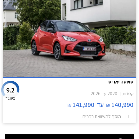
טויוטה יאריס
9.2
קטנות
2020
עד
2026
ציון גיר
140,990
עד
141,990
₪
₪
הוסף להשוואת רכבים