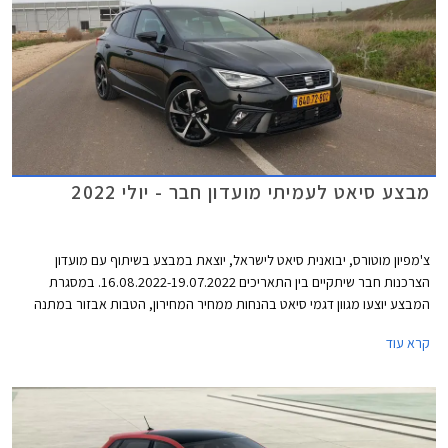
מבצע סיאט לעמיתי מועדון חבר - יולי 2022
צ'מפיון מוטורס, יבואנית סיאט לישראל, יוצאת במבצע בשיתוף עם מועדון
הצרכנות חבר שיתקיים בין התאריכים 16.08.2022-19.07.2022. במסגרת
המבצע יוצעו מגוון דגמי סיאט בהנחות ממחיר המחירון, הטבות אבזור במתנה
והנחה נוספת על אבזור בהתקנה מקומית. סיאט לאון המשפחתית לא משתתפת
קרא עוד
במבצע מאחר והרכב לא זמין במלאי. המבצע יתקיים בכל סוכנויות סיאט ברחבי
הארץ.