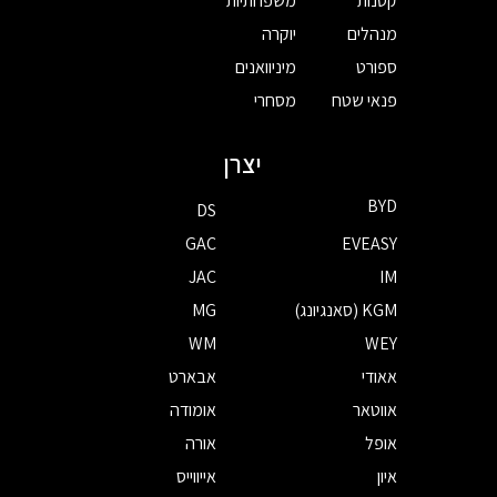
קטנות
משפחתיות
מנהלים
יוקרה
ספורט
מיניוואנים
פנאי שטח
מסחרי
יצרן
BYD
DS
GAC
EVEASY
JAC
IM
KGM (סאנגיונג)
MG
WM
WEY
אאודי
אבארט
אווטאר
אומודה
אופל
אורה
איון
אייווייס