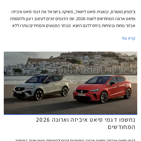
צ'מפיון מוטורס, יבואנית סיאט לישאל, משיקה בישראל את דגמי סיאט איביזה
וסיאט ארונה המחודשים לשנת 2026. שני הדגמים זוכים לעיצוב רענן ולתוספת
אבזור נוחות ובטיחות ביחס לדגם היוצא. מבחר המנועים והמחירים נותרו ללא
שינוי כך שמכונית הסופר מיני סיאט איביזה מוצעת במחיר התחלתי של 122,390
קרא עוד
₪, ורכב הפנאי העירוני סיאט ארונה מוצע במחיר התחלתי של 132,900 ₪.
נחשפו דגמי סיאט איביזה וארונה 2026
המחודשים
דגמי סיאט איביזה וסיאט ארונה הוותיקים זוכים למתיחת פנים שניה במספר,