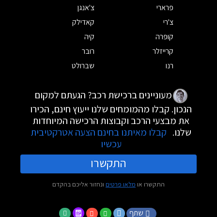
פרארי
צ'אנגן
צ'רי
קאדילק
קופרה
קיה
קרייזלר
רובר
רנו
שברולט
מעוניינים ברכישת רכב? הגעתם למקום
הנכון. קבלו מהמומחים שלנו ייעוץ חינם, הכירו
את מבצעי הרכב וקבוצות הרכישה המיוחדות
שלנו.
קבלו מאיתנו בחינם הצעה אטרקטיבית
עכשיו
התקשרו
התקשרו או
מלאו פרטים
ונחזור אליכם בהקדם
שתף