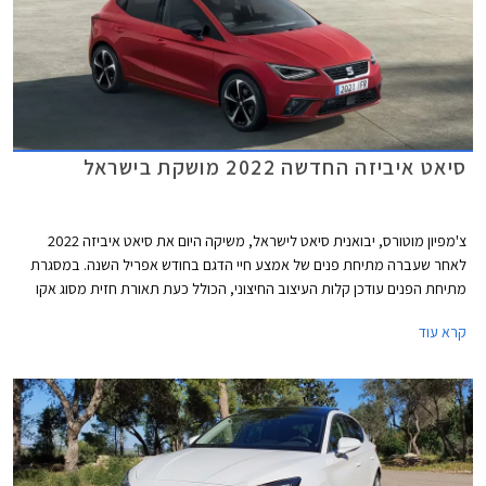
סיאט איביזה החדשה 2022 מושקת בישראל
צ'מפיון מוטורס, יבואנית סיאט לישראל, משיקה היום את סיאט איביזה 2022
לאחר שעברה מתיחת פנים של אמצע חיי הדגם בחודש אפריל השנה. במסגרת
מתיחת הפנים עודכן קלות העיצוב החיצוני, הכולל כעת תאורת חזית מסוג אקו
לד, חישוקים במגוון עיצובים חדשים, וכיתוב שם הדגם על תא המטען בפונט
קרא עוד
בסגנון כתב יד.