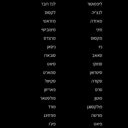
ליפמוטור
לנד רובר
לנצ'יה
לקסוס
מאזדה
מזראטי
מיני
מיצובישי
מקסוס
מרצדס
ניו
ניסאן
סאאב
סובארו
סוזוקי
סיאט
סיטרואן
סמארט
סקודה
סקייוול
סרס
פאריזון
פוטון
פולסטאר
פולקסווגן
פורד
פורשה
פורתינג
פיאט
פיג'ו