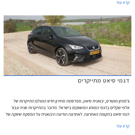
קרא עוד
ברחבי הארץ.
דגמי סיאט מתייקרים
צ'מפיון מוטורס, יבואנית סיאט, מפרסמת מחירון חדש המגלם התייקרות של
אלפי שקלים בדגמי המותג המשווקים בישראל. מדובר בהתייקרות שניה עבור
דגמי סיאט בתקופה האחרונה. לאחרונה הודיעה היבואנית על הפסקת שיווקה של
סיאט לאון לאחר תקופה ארוכה של זמינות נמוכה, את מקומה תירש קופרה לאון
קרא עוד
המאובזרת והיקרה יותר. דגמי סיאט עדיין סובלים ממחסור בשבבים ועל כן
מוצעים לעיתים במפרט שונה עם השפעה קלה על המחיר.