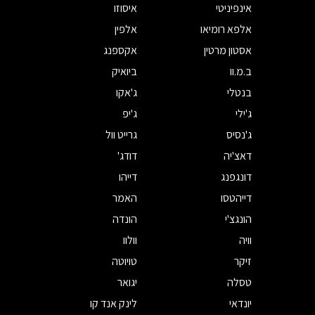
אינפיניטי
איסוזו
אלפא רומיאו
אלפין
אסטון מרטין
אקספנג
ב.מ.וו
ביואיק
בנטלי
ג'אקו
ג'ילי
ג'יפ
ג'נסיס
גרייט וול
דאצ'יה
דודג'
דונגפנג
דייהו
דייהטסו
האמר
הונגצ'י
הונדה
וויה
וולוו
זיקר
טויוטה
טסלה
יגואר
יונדאי
לינק אנד קו