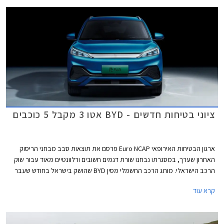
ציוני בטיחות חדשים - BYD אטו 3 מקבל 5 כוכבים
ארגון הבטיחות האירופאי Euro NCAP פרסם את תוצאות סבב מבחני הריסוק
האחרון שערך, במסגרתו נבחנו שורת דגמים חשובים ורלוונטיים מאוד עבור שוק
הרכב הישראלי. מותג הרכב החשמלי מסין BYD שהושק בישראל בחודש שעבר
שלח את BYD אטו 3 כנציג ראשון למותג במבחני הריסוק האירופאיים וזה הצליח
קרא עוד
לגרוף ציון מרבי של 5 כוכבים יחד עם ב.מ.וו X1, מאזדה CX-60, מרצדס EQE,
סיאט איביזה וסיאט ארונה הוותיקות, ופולקסווגן גולף שעברה מקצה שיפורים קל.