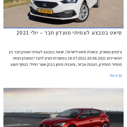
סיאט במבצע לעמיתי מועדון חבר – יולי 2021
צ'מפיון מוטורס, יבואנית סיאט לישראל, יוצאת במבצע לעמיתי מועדון חבר בין
התאריכים 16.07.2021-20.08.2021 במסגרתו תציע לחברי המועדון הנחה
ממחיר המחירון, הטבות אבזור, ותוכנית מימון בבנק אוצר החייל. בנוסף תוצע
הלוואה בתנאים מועדפים במסגרת תכנית המימון חבר ליס, והנחה בגובה 50%
קרא עוד
ברכישת אבזור בהתקנה מקומית.