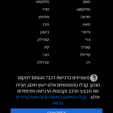
פוטון
פולסטאר
פולקסווגן
פורד
פורשה
פורתינג
פיאט
פיג'ו
פרארי
צ'אנגן
צ'רי
קאדילק
קופרה
קיה
קרייזלר
רובר
רנו
שברולט
מעוניינים ברכישת רכב? הגעתם למקום
הנכון. קבלו מהמומחים שלנו ייעוץ חינם, הכירו
את מבצעי הרכב וקבוצות הרכישה המיוחדות
שלנו.
קבלו מאיתנו בחינם הצעה אטרקטיבית
עכשיו
התקשרו