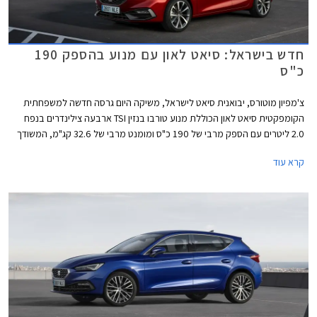
חדש בישראל: סיאט לאון עם מנוע בהספק 190
כ"ס
צ'מפיון מוטורס, יבואנית סיאט לישראל, משיקה היום גרסה חדשה למשפחתית
הקומפקטית סיאט לאון הכוללת מנוע טורבו בנזין TSI ארבעה צילינדרים בנפח
2.0 ליטרים עם הספק מרבי של 190 כ"ס ומומנט מרבי של 32.6 קג"מ, המשודך
לתיבת 7 הילוכים רובוטית כפולת מצמדים DSG. תאוצה מאפס למאה קמ"ש
קרא עוד
אורכת 7.4 שניות, והמהירות המרבית עומדת על 231 קמ"ש. צריכת הדלק
המשולבת בגרסה זו עומדת על 14.7 ק"מ לליטר. כמו כן זוכה גרסה זו למתלה
אחורי רב חיבורי במקום קורת פיתול פשוטה אשר מותקנת בגרסאות ה- 1.5
ליטרים.