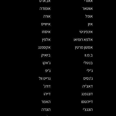
אאודי
אבארט
אווטאר
אומודה
אופל
אורה
איון
אייווייס
אינפיניטי
איסוזו
אלפא רומיאו
אלפין
אסטון מרטין
אקספנג
ב.מ.וו
ביואיק
בנטלי
ג'אקו
ג'ילי
ג'יפ
ג'נסיס
גרייט וול
דאצ'יה
דודג'
דונגפנג
דייהו
דייהטסו
האמר
הונגצ'י
הונדה