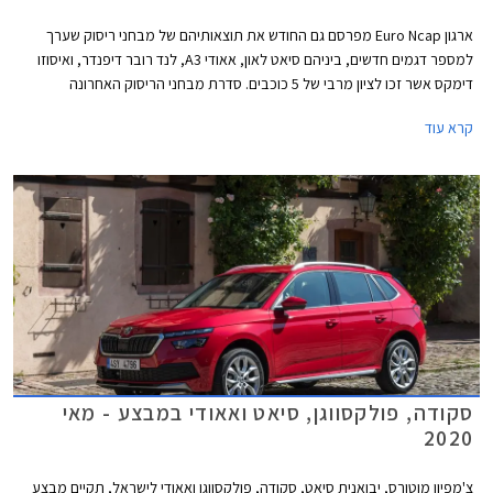
ארגון Euro Ncap מפרסם גם החודש את תוצאותיהם של מבחני ריסוק שערך
למספר דגמים חדשים, ביניהם סיאט לאון, אאודי A3, לנד רובר דיפנדר, ואיסוזו
דימקס אשר זכו לציון מרבי של 5 כוכבים. סדרת מבחני הריסוק האחרונה
מצביעה בבירור על מגמת השתפרות כוללת בתעשיית הרכב, לצד החמרת
קרא עוד
דרישות הבטיחות העומדות בפני היצרנים.
סקודה, פולקסווגן, סיאט ואאודי במבצע - מאי
2020
צ'מפיון מוטורס, יבואנית סיאט, סקודה, פולקסווגן ואאודי לישראל, תקיים מבצע