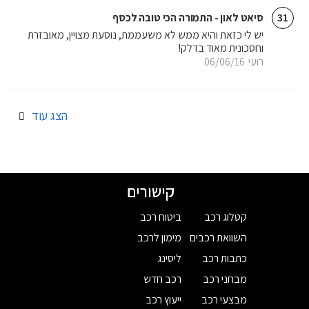
סיאט לאון - התמורה הכי טובה לכסף
31
יש לי כזאת והיא ממש לא משעממת, נוסעת מצויין, מאובזרת
וחסכונית מאוד בדלק!
רועי
06/06/16
הצג עוד
קישורים
קטלוג רכב
ביטוח רכב
השוואת רכבים
מימון לרכב
כתבות רכב
ליסינג
מבחני רכב
רכב חדש
מבצעי רכב
ייעוץ רכב