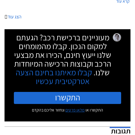
קרא עוד
בדגם ההאצ'בק או 617 ליטרים בסטיישן ST. גרסת 3 דלתות לא תוצע בהתאם
למגמה העולמית שהחלה לפני מספר שנים עקב ביקוש ירוד.
הצג עוד
מעוניינים ברכישת רכב? הגעתם
למקום הנכון. קבלו מהמומחים
שלנו ייעוץ חינם, הכירו את מבצעי
הרכב וקבוצות הרכישה המיוחדות
שלנו.
קבלו מאיתנו בחינם הצעה
אטרקטיבית עכשיו
התקשרו
התקשרו או
מלאו פרטים
ונחזור אליכם בהקדם
תגובות