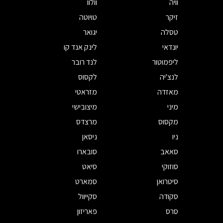
וויה
וולוו
זיקר
טויוטה
טסלה
יגואר
יונדאי
לינק אנד קו
ליפמוטור
לנד רובר
לנצ'יה
לקסוס
מאזדה
מזראטי
מיני
מיצובישי
מקסוס
מרצדס
ניו
ניסאן
סאאב
סובארו
סוזוקי
סיאט
סיטרואן
סמארט
סקודה
סקייוול
סרס
פאריזון