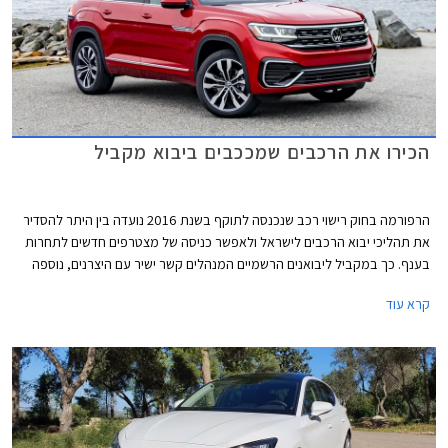
הכירו את הרכבים שמככבים ביבוא מקביל
הרפורמה בחוק רישוי רכב שנכנסה לתוקף בשנת 2016 נועדה בין היתר להסדיר
את תהליכי יבוא הרכבים לישראל ולאפשר כניסה של מצטרפים חדשים לתחרות
בענף. כך במקביל ליבואנים הרשמיים המנהלים קשר ישיר עם היצרנים, נוספה
אפשרות למעמד של יבואן מקביל אשר יוכל לרכוש רכבים חדשים מדילרים
קרא עוד
במדינות שונות ולשווקן בישראל.