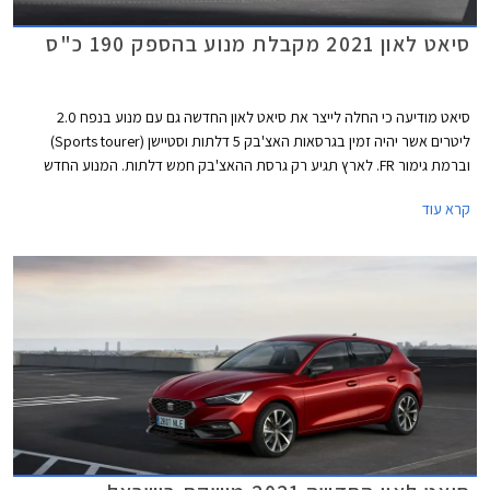
סיאט לאון 2021 מקבלת מנוע בהספק 190 כ"ס
סיאט מודיעה כי החלה לייצר את סיאט לאון החדשה גם עם מנוע בנפח 2.0
ליטרים אשר יהיה זמין בגרסאות האצ'בק 5 דלתות וסטיישן (Sports tourer)
וברמת גימור FR. לארץ תגיע רק גרסת ההאצ'בק חמש דלתות. המנוע החדש
מצטרף להיצע המנועים הקיים הכולל מנוע בנזין TSI בנפח 1.5 ליטרים עם הספק
קרא עוד
מרבי של 150 כ"ס המשווק בישראל, מנועי דיזל TDI, מנוע eTSI עם מערכת
היברידית קלה, ומנוע e-HYBRID שהינו למעשה היברידי נטען PHEV.