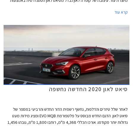
מיוצרת עוד. עיצובה של קופרה לאון נבדל מסיאט לאון הסטנדרטית באמצעות
מיתוג שונה ואלמנטים ספורטיביים, ביניהם פגוש קדמי אגרסיבי עם כונסי אוויר
קרא עוד
גדולים, ושבכה קדמית מושחרת עם סמל המותג בצבע נחושת במרכזה. מאחור
בולט דיפיוזר מושחר וארבעה פתחי מפלט גם הם בגוון נחושת. מהצד ניתן להבחין
בחישוקים בעיצוב אווירודינמי מיוחד המשלב גוון נחושת, חצאיות צד, ומראות
מושחרות.
סיאט לאון 2020 החדשה נחשפה
לאחר שלל טיזרים והדלפות, נחשף רשמית הדור החדש והרביעי במספר של
סיאט לאון. הדגם החדש מבוסס על פלטפורמת EVO MQB ומציג מידות מעט
גדולות יותר מקודמו. אורכו הכללי 4,368 מ"מ, רוחבו 1,800 מ"מ, גובהו 1,456
מ"מ, ובסיס הגלגלים באורך 2,686 מ"מ. נפח תא המטען עומד על 380 ליטרים