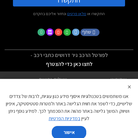
התקשרו או
מלאו פרטים
ונחזור אליכם בהקדם
שתף
לפורטל הרכב גיר דרושים כתבי רכב -
לחצו כאן כדי להצטרף
אודותינו
שאלות נפוצות
×
לתנאי השימוש
מדיניות פרטיות
אנו משתמשים בטכנולוגיות איסוף מידע כגון עוגיות, לרבות של צדדים
הצהרת נגישות
צור קשר
שלישיים, כדי לשפר את חווית הגלישה באתר ולמטרות סטטיסטיקה, איפיון
ושיווק. המשך גלישה באתר מהווה את הסכמתך לכך. למידע נוסף ניתן
עוגיות
לעיין
במדיניות הפרטיות
אישור