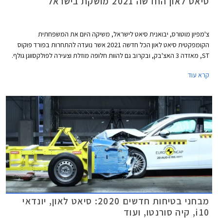
סיאט לאון החדשה 2021 מושקת בישראל
צ'מפיון מוטורס, יבואנית סיאט לישראל, משיקה היום את המשפחתית
הקומפקטית סיאט לאון הכל חדשה 2021 אשר נועדה להתחרות בפורד פוקוס
ST, מאזדה 3 האצ'בק, ובקרוב גם להוות חלופה מוזלת וצעירה לפולקסווגן גולף.
הדור הרביעי הכל חדש מבוסס על פלטפורמת EVO MQB ומציג מידות מעט
קרא עוד
גדולות יותר מקודמו. אורכו הכללי 4,368 מ"מ, רוחבו 1,799 מ"מ, גובהו 1,456
מ"מ, ובסיס הגלגלים באורך 2,686 מ"מ. נפח תא המטען עומד על 380 ליטרים.
גרסת 3 דלתות לא תוצע, בהתאם למגמה העולמית שהחלה לפני מספר שנים
עקב ירידה בביקושים.
מבחני בטיחות חדשים 2020: סיאט לאון, יונדאי
i10, קיה סורנטו, ועוד