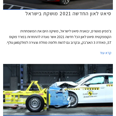
סיאט לאון החדשה 2021 מושקת בישראל
צ'מפיון מוטורס, יבואנית סיאט לישראל, משיקה היום את המשפחתית
הקומפקטית סיאט לאון הכל חדשה 2021 אשר נועדה להתחרות בפורד פוקוס
ST, מאזדה 3 האצ'בק, ובקרוב גם להוות חלופה מוזלת וצעירה לפולקסווגן גולף.
הדור הרביעי הכל חדש מבוסס על פלטפורמת EVO MQB ומציג מידות מעט
קרא עוד
גדולות יותר מקודמו. אורכו הכללי 4,368 מ"מ, רוחבו 1,799 מ"מ, גובהו 1,456
מ"מ, ובסיס הגלגלים באורך 2,686 מ"מ. נפח תא המטען עומד על 380 ליטרים.
גרסת 3 דלתות לא תוצע, בהתאם למגמה העולמית שהחלה לפני מספר שנים
עקב ירידה בביקושים.