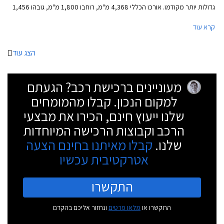
גדולות יותר מקודמו. אורכו הכללי 4,368 מ"מ, רוחבו 1,800 מ"מ, גובהו 1,456
מ"מ, ובסיס הגלגלים באורך 2,686 מ"מ. נפח תא המטען עומד על 380 ליטרים
קרא עוד
בדגם ההאצ'בק או 617 ליטרים בסטיישן ST. גרסת 3 דלתות לא תוצע בהתאם
למגמה העולמית שהחלה לפני מספר שנים עקב ביקוש ירוד.
הצג עוד
מעוניינים ברכישת רכב? הגעתם
למקום הנכון. קבלו מהמומחים
שלנו ייעוץ חינם, הכירו את מבצעי
הרכב וקבוצות הרכישה המיוחדות
שלנו.
קבלו מאיתנו בחינם הצעה
אטרקטיבית עכשיו
התקשרו
התקשרו או
מלאו פרטים
ונחזור אליכם בהקדם