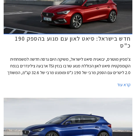
חדש בישראל: סיאט לאון עם מנוע בהספק 190
כ"ס
צ'מפיון מוטורס, יבואנית סיאט לישראל, משיקה היום גרסה חדשה למשפחתית
הקומפקטית סיאט לאון הכוללת מנוע טורבו בנזין TSI ארבעה צילינדרים בנפח
2.0 ליטרים עם הספק מרבי של 190 כ"ס ומומנט מרבי של 32.6 קג"מ, המשודך
לתיבת 7 הילוכים רובוטית כפולת מצמדים DSG. תאוצה מאפס למאה קמ"ש
קרא עוד
אורכת 7.4 שניות, והמהירות המרבית עומדת על 231 קמ"ש. צריכת הדלק
המשולבת בגרסה זו עומדת על 14.7 ק"מ לליטר. כמו כן זוכה גרסה זו למתלה
אחורי רב חיבורי במקום קורת פיתול פשוטה אשר מותקנת בגרסאות ה- 1.5
ליטרים.