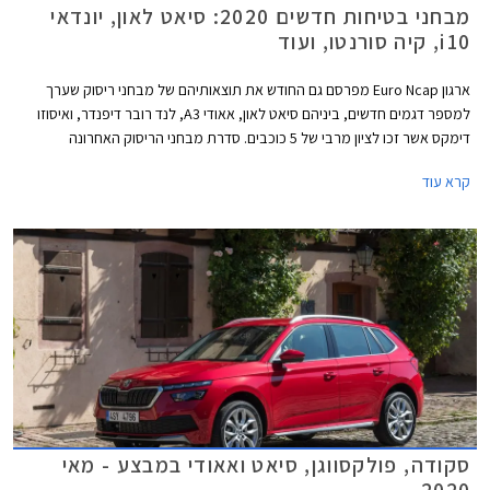
מבחני בטיחות חדשים 2020: סיאט לאון, יונדאי
i10, קיה סורנטו, ועוד
ארגון Euro Ncap מפרסם גם החודש את תוצאותיהם של מבחני ריסוק שערך
למספר דגמים חדשים, ביניהם סיאט לאון, אאודי A3, לנד רובר דיפנדר, ואיסוזו
דימקס אשר זכו לציון מרבי של 5 כוכבים. סדרת מבחני הריסוק האחרונה
מצביעה בבירור על מגמת השתפרות כוללת בתעשיית הרכב, לצד החמרת
קרא עוד
דרישות הבטיחות העומדות בפני היצרנים.
סקודה, פולקסווגן, סיאט ואאודי במבצע - מאי