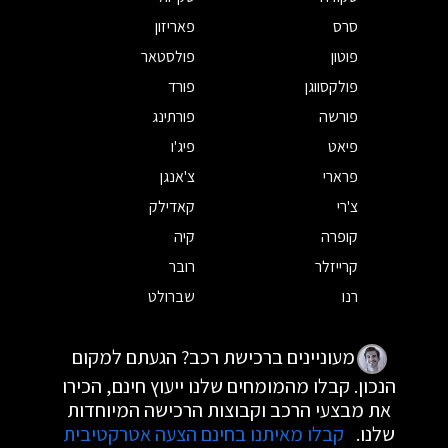
סרס
פאריזון
פוטון
פולסטאר
פולקסווגן
פורד
פורשה
פורתינג
פיאט
פיג'ו
פרארי
צ'אנגן
צ'רי
קאדילק
קופרה
קיה
קרייזלר
רובר
רנו
שברולט
מעוניינים ברכישת רכב? הגעתם למקום
הנכון. קבלו מהמומחים שלנו ייעוץ חינם, הכירו
את מבצעי הרכב וקבוצות הרכישה המיוחדות
שלנו.
קבלו מאיתנו בחינם הצעה אטרקטיבית