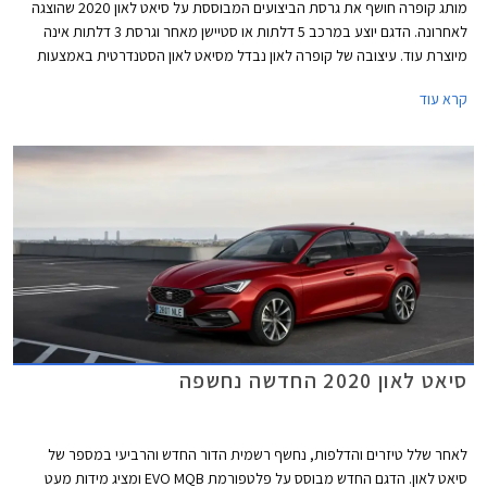
מותג קופרה חושף את גרסת הביצועים המבוססת על סיאט לאון 2020 שהוצגה
לאחרונה. הדגם יוצע במרכב 5 דלתות או סטיישן מאחר וגרסת 3 דלתות אינה
מיוצרת עוד. עיצובה של קופרה לאון נבדל מסיאט לאון הסטנדרטית באמצעות
מיתוג שונה ואלמנטים ספורטיביים, ביניהם פגוש קדמי אגרסיבי עם כונסי אוויר
קרא עוד
גדולים, ושבכה קדמית מושחרת עם סמל המותג בצבע נחושת במרכזה. מאחור
בולט דיפיוזר מושחר וארבעה פתחי מפלט גם הם בגוון נחושת. מהצד ניתן להבחין
בחישוקים בעיצוב אווירודינמי מיוחד המשלב גוון נחושת, חצאיות צד, ומראות
מושחרות.
סיאט לאון 2020 החדשה נחשפה
לאחר שלל טיזרים והדלפות, נחשף רשמית הדור החדש והרביעי במספר של
סיאט לאון. הדגם החדש מבוסס על פלטפורמת EVO MQB ומציג מידות מעט