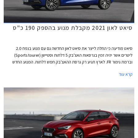
סיאט לאון 2021 מקבלת מנוע בהספק 190 כ"ס
סיאט מודיעה כי החלה לייצר את סיאט לאון החדשה גם עם מנוע בנפח 2.0
ליטרים אשר יהיה זמין בגרסאות האצ'בק 5 דלתות וסטיישן (Sports tourer)
וברמת גימור FR. לארץ תגיע רק גרסת ההאצ'בק חמש דלתות. המנוע החדש
מצטרף להיצע המנועים הקיים הכולל מנוע בנזין TSI בנפח 1.5 ליטרים עם הספק
קרא עוד
מרבי של 150 כ"ס המשווק בישראל, מנועי דיזל TDI, מנוע eTSI עם מערכת
היברידית קלה, ומנוע e-HYBRID שהינו למעשה היברידי נטען PHEV.