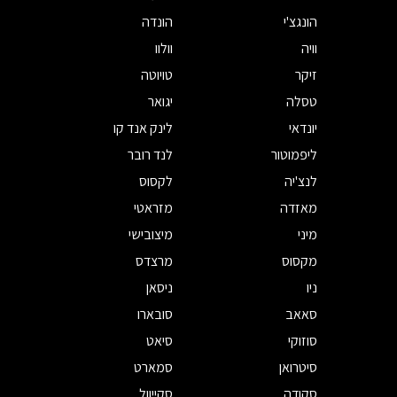
הונגצ'י
הונדה
וויה
וולוו
זיקר
טויוטה
טסלה
יגואר
יונדאי
לינק אנד קו
ליפמוטור
לנד רובר
לנצ'יה
לקסוס
מאזדה
מזראטי
מיני
מיצובישי
מקסוס
מרצדס
ניו
ניסאן
סאאב
סובארו
סוזוקי
סיאט
סיטרואן
סמארט
סקודה
סקייוול