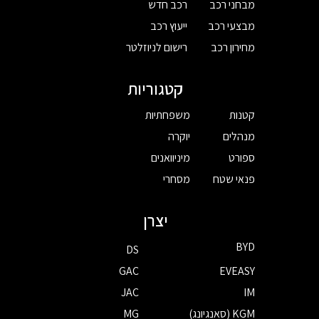
מבחני רכב
רכב חדש
מבצעי רכב
ייעוץ רכב
מחירון רכב
רישום לניוזלטר
קטגוריות
קטנות
משפחתיות
מנהלים
יוקרה
ספורט
מיניוואנים
פנאי שטח
מסחרי
יצרן
BYD
DS
GAC
EVEASY
JAC
IM
KGM (סאנגיונג)
MG