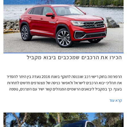
הכירו את הרכבים שמככבים ביבוא מקביל
הרפורמה בחוק רישוי רכב שנכנסה לתוקף בשנת 2016 נועדה בין היתר להסדיר
את תהליכי יבוא הרכבים לישראל ולאפשר כניסה של מצטרפים חדשים לתחרות
בענף. כך במקביל ליבואנים הרשמיים המנהלים קשר ישיר עם היצרנים, נוספה
אפשרות למעמד של יבואן מקביל אשר יוכל לרכוש רכבים חדשים מדילרים
קרא עוד
במדינות שונות ולשווקן בישראל.