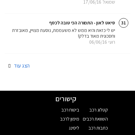
שמואל
17/06/16
סיאט לאון - התמורה הכי טובה לכסף
31
יש לי כזאת והיא ממש לא משעממת, נוסעת מצויין, מאובזרת
וחסכונית מאוד בדלק!
רועי
06/06/16
הצג עוד
קישורים
קטלוג רכב
ביטוח רכב
השוואת רכבים
מימון לרכב
כתבות רכב
ליסינג