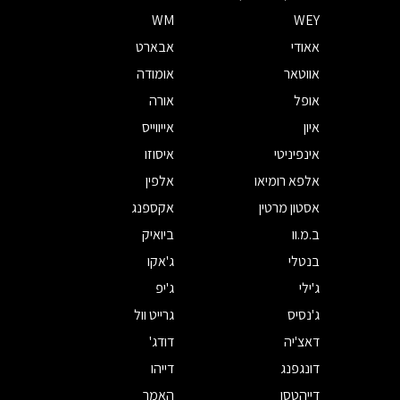
WM
WEY
אאודי
אבארט
אווטאר
אומודה
אופל
אורה
איון
אייווייס
אינפיניטי
איסוזו
אלפא רומיאו
אלפין
אסטון מרטין
אקספנג
ב.מ.וו
ביואיק
בנטלי
ג'אקו
ג'ילי
ג'יפ
ג'נסיס
גרייט וול
דאצ'יה
דודג'
דונגפנג
דייהו
דייהטסו
האמר