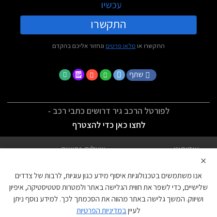
עכשיו
התקשרו
התקשרו או
מלאו פרטים
ונחזור אליכם בהקדם
שתף
לפורטל הרכב גיר דרושים כתבי רכב -
לחצו כאן כדי להצטרף
אודותינו
שאלות נפוצות
×
לתנאי השימוש
מדיניות פרטיות
אנו משתמשים בטכנולוגיות איסוף מידע כגון עוגיות, לרבות של צדדים
הצהרת נגישות
צור קשר
שלישיים, כדי לשפר את חווית הגלישה באתר ולמטרות סטטיסטיקה, איפיון
ושיווק. המשך גלישה באתר מהווה את הסכמתך לכך. למידע נוסף ניתן
עוגיות
לעיין
במדיניות הפרטיות