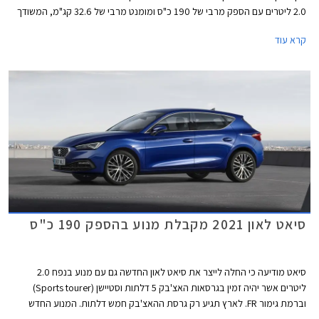
2.0 ליטרים עם הספק מרבי של 190 כ"ס ומומנט מרבי של 32.6 קג"מ, המשודך
לתיבת 7 הילוכים רובוטית כפולת מצמדים DSG. תאוצה מאפס למאה קמ"ש
קרא עוד
אורכת 7.4 שניות, והמהירות המרבית עומדת על 231 קמ"ש. צריכת הדלק
המשולבת בגרסה זו עומדת על 14.7 ק"מ לליטר. כמו כן זוכה גרסה זו למתלה
אחורי רב חיבורי במקום קורת פיתול פשוטה אשר מותקנת בגרסאות ה- 1.5
ליטרים.
סיאט לאון 2021 מקבלת מנוע בהספק 190 כ"ס
סיאט מודיעה כי החלה לייצר את סיאט לאון החדשה גם עם מנוע בנפח 2.0
ליטרים אשר יהיה זמין בגרסאות האצ'בק 5 דלתות וסטיישן (Sports tourer)
וברמת גימור FR. לארץ תגיע רק גרסת ההאצ'בק חמש דלתות. המנוע החדש