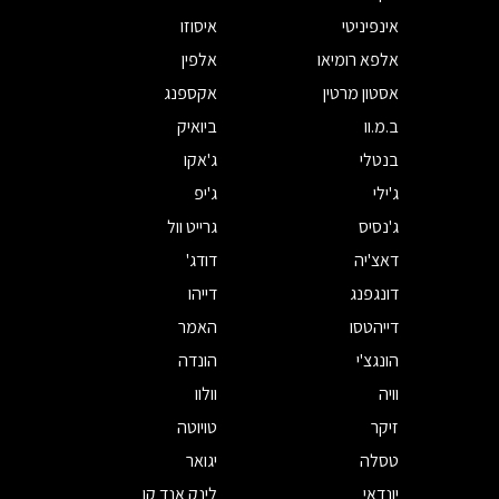
אינפיניטי
איסוזו
אלפא רומיאו
אלפין
אסטון מרטין
אקספנג
ב.מ.וו
ביואיק
בנטלי
ג'אקו
ג'ילי
ג'יפ
ג'נסיס
גרייט וול
דאצ'יה
דודג'
דונגפנג
דייהו
דייהטסו
האמר
הונגצ'י
הונדה
וויה
וולוו
זיקר
טויוטה
טסלה
יגואר
יונדאי
לינק אנד קו