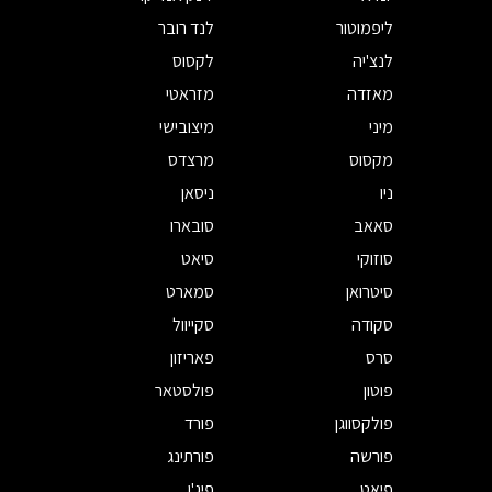
ליפמוטור
לנד רובר
לנצ'יה
לקסוס
מאזדה
מזראטי
מיני
מיצובישי
מקסוס
מרצדס
ניו
ניסאן
סאאב
סובארו
סוזוקי
סיאט
סיטרואן
סמארט
סקודה
סקייוול
סרס
פאריזון
פוטון
פולסטאר
פולקסווגן
פורד
פורשה
פורתינג
פיאט
פיג'ו