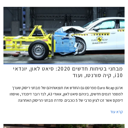
מ"מ, ובסיס הגלגלים באורך 2,686 מ"מ. נפח תא המטען עומד על 380 ליטרים.
גרסת 3 דלתות לא תוצע, בהתאם למגמה העולמית שהחלה לפני מספר שנים
עקב ירידה בביקושים.
מבחני בטיחות חדשים 2020: סיאט לאון, יונדאי
i10, קיה סורנטו, ועוד
ארגון Euro Ncap מפרסם גם החודש את תוצאותיהם של מבחני ריסוק שערך
למספר דגמים חדשים, ביניהם סיאט לאון, אאודי A3, לנד רובר דיפנדר, ואיסוזו
דימקס אשר זכו לציון מרבי של 5 כוכבים. סדרת מבחני הריסוק האחרונה
מצביעה בבירור על מגמת השתפרות כוללת בתעשיית הרכב, לצד החמרת
קרא עוד
דרישות הבטיחות העומדות בפני היצרנים.