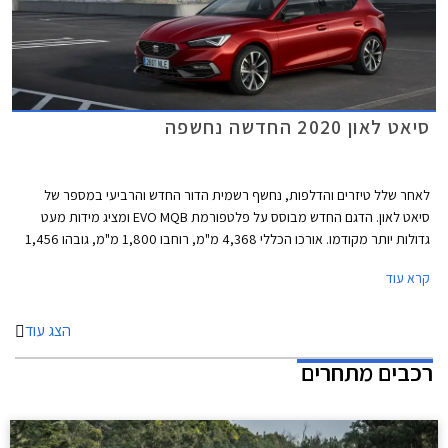
סיאט לאון 2020 החדשה נחשפה
לאחר שלל טיזרים והדלפות, נחשף רשמית הדור החדש והרביעי במספר של
סיאט לאון. הדגם החדש מבוסס על פלטפורמת EVO MQB ומציג מידות מעט
גדולות יותר מקודמו. אורכו הכללי 4,368 מ"מ, רוחבו 1,800 מ"מ, גובהו 1,456
מ"מ, ובסיס הגלגלים באורך 2,686 מ"מ. נפח תא המטען עומד על 380 ליטרים
קרא עוד
בדגם ההאצ'בק או 617 ליטרים בסטיישן ST. גרסת 3 דלתות לא תוצע בהתאם
למגמה העולמית שהחלה לפני מספר שנים עקב ביקוש ירוד.
הצג עוד
רכבים מתחרים