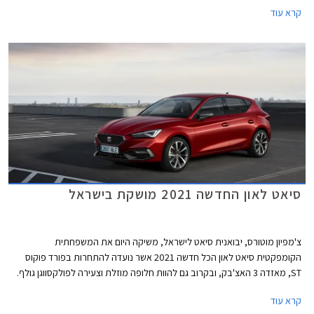
מצטרף להיצע המנועים הקיים הכולל מנוע בנזין TSI בנפח 1.5 ליטרים עם הספק
קרא עוד
מרבי של 150 כ"ס המשווק בישראל, מנועי דיזל TDI, מנוע eTSI עם מערכת
היברידית קלה, ומנוע e-HYBRID שהינו למעשה היברידי נטען PHEV.
סיאט לאון החדשה 2021 מושקת בישראל
צ'מפיון מוטורס, יבואנית סיאט לישראל, משיקה היום את המשפחתית
הקומפקטית סיאט לאון הכל חדשה 2021 אשר נועדה להתחרות בפורד פוקוס
ST, מאזדה 3 האצ'בק, ובקרוב גם להוות חלופה מוזלת וצעירה לפולקסווגן גולף.
הדור הרביעי הכל חדש מבוסס על פלטפורמת EVO MQB ומציג מידות מעט
קרא עוד
גדולות יותר מקודמו. אורכו הכללי 4,368 מ"מ, רוחבו 1,799 מ"מ, גובהו 1,456