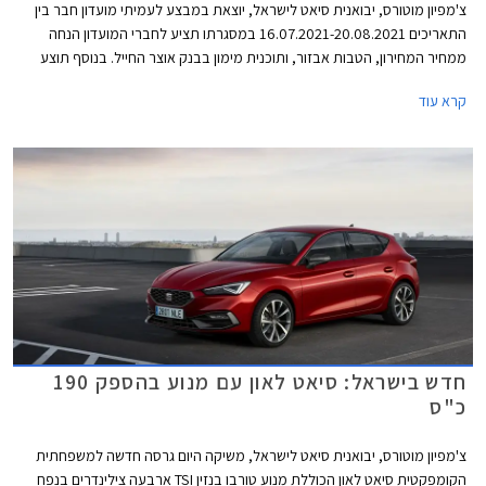
צ'מפיון מוטורס, יבואנית סיאט לישראל, יוצאת במבצע לעמיתי מועדון חבר בין
התאריכים 16.07.2021-20.08.2021 במסגרתו תציע לחברי המועדון הנחה
ממחיר המחירון, הטבות אבזור, ותוכנית מימון בבנק אוצר החייל. בנוסף תוצע
הלוואה בתנאים מועדפים במסגרת תכנית המימון חבר ליס, והנחה בגובה 50%
קרא עוד
ברכישת אבזור בהתקנה מקומית.
חדש בישראל: סיאט לאון עם מנוע בהספק 190
כ"ס
צ'מפיון מוטורס, יבואנית סיאט לישראל, משיקה היום גרסה חדשה למשפחתית
הקומפקטית סיאט לאון הכוללת מנוע טורבו בנזין TSI ארבעה צילינדרים בנפח