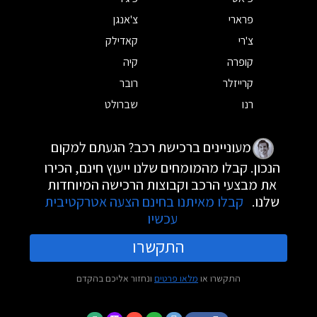
פרארי
צ'אנגן
צ'רי
קאדילק
קופרה
קיה
קרייזלר
רובר
רנו
שברולט
מעוניינים ברכישת רכב? הגעתם למקום
הנכון. קבלו מהמומחים שלנו ייעוץ חינם, הכירו
את מבצעי הרכב וקבוצות הרכישה המיוחדות
שלנו.
קבלו מאיתנו בחינם הצעה אטרקטיבית
עכשיו
התקשרו
התקשרו או
מלאו פרטים
ונחזור אליכם בהקדם