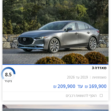
מאזדה 3
8.5
משפחתיות
2019
עד
2026
ציון גיר
169,900
עד
209,900
₪
₪
הוסף להשוואת רכבים