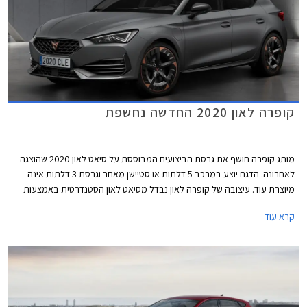
קופרה לאון 2020 החדשה נחשפת
מותג קופרה חושף את גרסת הביצועים המבוססת על סיאט לאון 2020 שהוצגה
לאחרונה. הדגם יוצע במרכב 5 דלתות או סטיישן מאחר וגרסת 3 דלתות אינה
מיוצרת עוד. עיצובה של קופרה לאון נבדל מסיאט לאון הסטנדרטית באמצעות
מיתוג שונה ואלמנטים ספורטיביים, ביניהם פגוש קדמי אגרסיבי עם כונסי אוויר
קרא עוד
גדולים, ושבכה קדמית מושחרת עם סמל המותג בצבע נחושת במרכזה. מאחור
בולט דיפיוזר מושחר וארבעה פתחי מפלט גם הם בגוון נחושת. מהצד ניתן להבחין
בחישוקים בעיצוב אווירודינמי מיוחד המשלב גוון נחושת, חצאיות צד, ומראות
מושחרות.