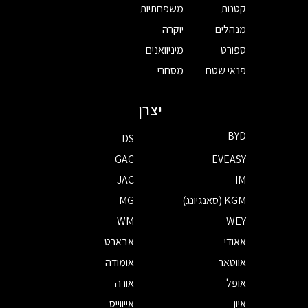
קטנות
משפחתיות
מנהלים
יוקרה
ספורט
מיניוואנים
פנאי שטח
מסחרי
יצרן
BYD
DS
GAC
EVEASY
JAC
IM
KGM (סאנגיונג)
MG
WM
WEY
אאודי
אבארט
אווטאר
אומודה
אופל
אורה
איון
אייווייס