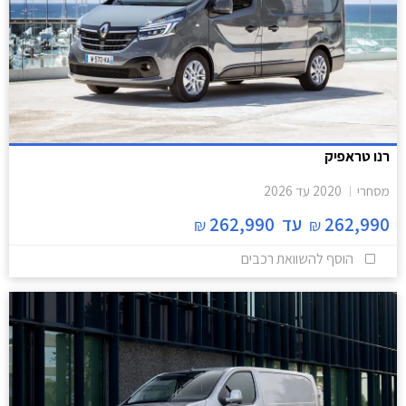
רנו טראפיק
מסחרי
2020
עד
2026
262,990
עד
262,990
₪
₪
הוסף להשוואת רכבים