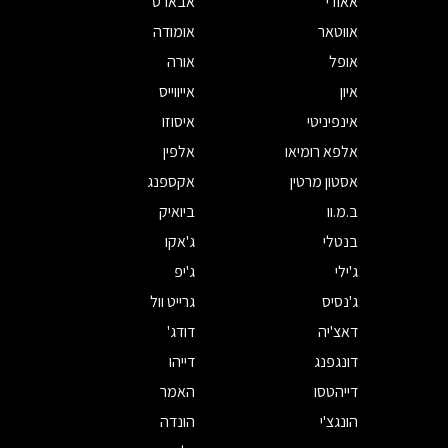
אאודי
אבארט
אווטאר
אומודה
אופל
אורה
איון
אייווייס
אינפיניטי
איסוזו
אלפא רומיאו
אלפין
אסטון מרטין
אקספנג
ב.מ.וו
ביואיק
בנטלי
ג'אקו
ג'ילי
ג'יפ
ג'נסיס
גרייט וול
דאצ'יה
דודג'
דונגפנג
דייהו
דייהטסו
האמר
הונגצ'י
הונדה