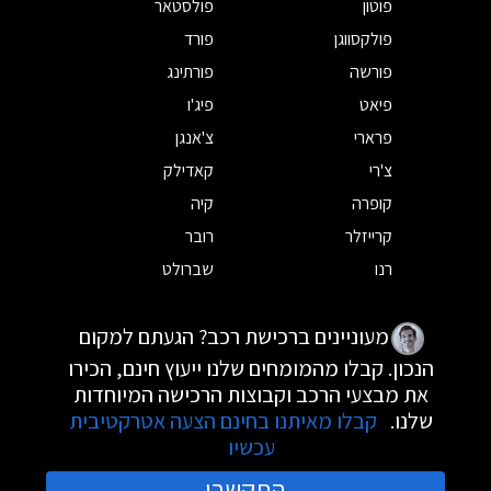
פוטון
פולסטאר
פולקסווגן
פורד
פורשה
פורתינג
פיאט
פיג'ו
פרארי
צ'אנגן
צ'רי
קאדילק
קופרה
קיה
קרייזלר
רובר
רנו
שברולט
מעוניינים ברכישת רכב? הגעתם למקום
הנכון. קבלו מהמומחים שלנו ייעוץ חינם, הכירו
את מבצעי הרכב וקבוצות הרכישה המיוחדות
שלנו.
קבלו מאיתנו בחינם הצעה אטרקטיבית
עכשיו
התקשרו