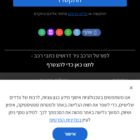
התקשרו או
מלאו פרטים
ונחזור אליכם בהקדם
שתף
לפורטל הרכב גיר דרושים כתבי רכב -
לחצו כאן כדי להצטרף
אודותינו
שאלות נפוצות
×
לתנאי השימוש
מדיניות פרטיות
אנו משתמשים בטכנולוגיות איסוף מידע כגון עוגיות, לרבות של צדדים
הצהרת נגישות
צור קשר
שלישיים, כדי לשפר את חווית הגלישה באתר ולמטרות סטטיסטיקה, איפיון
ושיווק. המשך גלישה באתר מהווה את הסכמתך לכך. למידע נוסף ניתן
עוגיות
לעיין
במדיניות הפרטיות
אישור