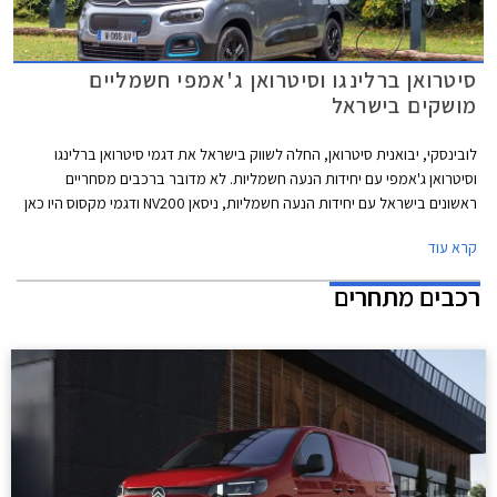
סיטרואן ברלינגו וסיטרואן ג'אמפי חשמליים
מושקים בישראל
לובינסקי, יבואנית סיטרואן, החלה לשווק בישראל את דגמי סיטרואן ברלינגו
וסיטרואן ג'אמפי עם יחידות הנעה חשמליות. לא מדובר ברכבים מסחריים
ראשונים בישראל עם יחידות הנעה חשמליות, ניסאן NV200 ודגמי מקסוס היו כאן
לפניהם, אך מדובר בדגמים מוכרים ומבוססים היטב בשוק המקומי שיוצעו
קרא עוד
לראשונה עם אפשרות ליחידות הנעה חשמליות נקיות מזיהום, וחשוב מכך עבור
לקוחות מוסדיים - זולות באופן משמעותי בסעיפי הוצאות התפעול והאחזקה. שני
רכבים מתחרים
הדגמים יוצעו עם אחריות יצרן ל- 3 שנים או עד 100,000 ק"מ. לסוללות אחריות
מורחבת ל- 8 שנים או עד 160,000 ק"מ.