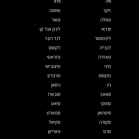
וויה
וולוו
זיקר
טויוטה
טסלה
יגואר
יונדאי
לינק אנד קו
ליפמוטור
לנד רובר
לנצ'יה
לקסוס
מאזדה
מזראטי
מיני
מיצובישי
מקסוס
מרצדס
ניו
ניסאן
סאאב
סובארו
סוזוקי
סיאט
סיטרואן
סמארט
סקודה
סקייוול
סרס
פאריזון