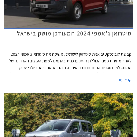
סיטרואן ג'אמפי 2024 המעודכן מושק בישראל
קבוצת לובינסקי, יבואנית סיטרואן לישראל, משיקה את סיטרואן ג'אמפי 2024
לאחר מתיחת פנים הכוללת חזית עדכנית בהתאם לשפת העיצוב האחרונה של
המותג לצד תוספת אבזור נוחות ובטיחות. הדגם המסחרי הפופולרי ישווק
בגרסאות נוסעים (M1) בתצורת נהג + 6 נוסעים, ובגרסאות להובלת מטען (N1)
קרא עוד
בתצורת נהג + 2 נוסעים. שתי הגרסאות זמינות באורך מרכב בינוני או ארוך
לבחירה.