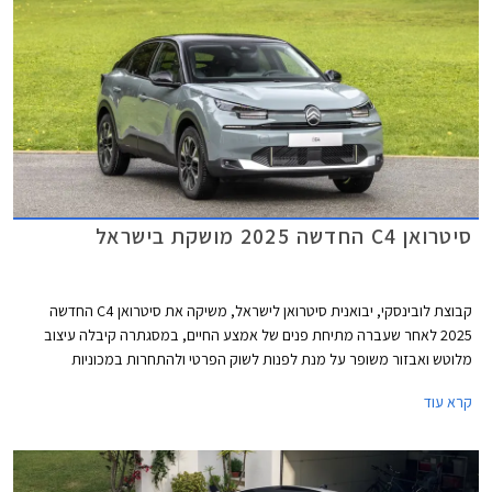
סיטרואן C4 החדשה 2025 מושקת בישראל
קבוצת לובינסקי, יבואנית סיטרואן לישראל, משיקה את סיטרואן C4 החדשה
2025 לאחר שעברה מתיחת פנים של אמצע החיים, במסגתרה קיבלה עיצוב
מלוטש ואבזור משופר על מנת לפנות לשוק הפרטי ולהתחרות במכוניות
משפחתיות כגון סקודה אוקטביה, יונדאי אלנטרה ומאזדה 3. בשלב זה תשווק
קרא עוד
סיטרואן C4 עם מנוע טורבו בנזין כמו בדגם המוחלף. למרות תוספת האבזור,
המחיר התייקר רק ב- 1,000 ₪ ביחס לדגם היוצא ועומד על 154,990 ₪.