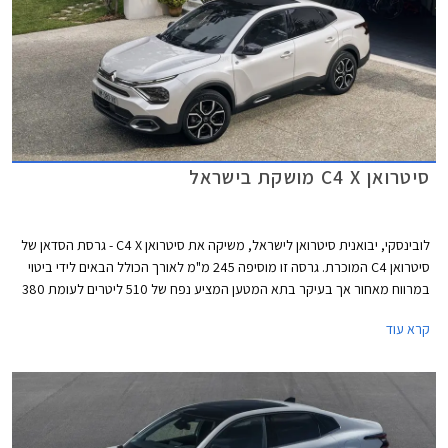
סיטרואן C4 X מושקת בישראל
לובינסקי, יבואנית סיטרואן לישראל, משיקה את סיטרואן C4 X - גרסת הסדאן של
סיטרואן C4 המוכרת. גרסה זו מוסיפה 245 מ"מ לאורך הכולל הבאים לידי ביטוי
במרווח מאחור אך בעיקר בתא המטען המציע נפח של 510 ליטרים לעומת 380
ליטרים בלבד בסיטרואן C4 האצ'בק. היצע המנועים זהה וכולל מנוע טורבו בנזין,
קרא עוד
מנוע טורבו דיזל ומנוע חשמלי. המחיר יקר משמעותית מגרסת ההאצ'בק, נתון
שאולי מרמז על התייקרותה בקרוב.