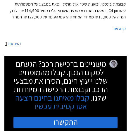
קבוצת לובינסקי, יבואנית סיטרואן לישראל, יוצאת במבצע על המשפחתית
סיטרואן C4. במסגרת המבצע מוצעת סיטרואן C4 במחיר 114,900 ₪ בלבד,
הנחה של 13,000 ₪ ממחיר המחירון הרשמי העומד על 127,900 ₪. המחיר
תקף לעסקת מזומן ומוגבל למאה רכבים בלבד. בנוסף ייהנו הלקוחות ממסלול
קרא עוד
טרייד אין במחיר מחירון ופריסת היתרה לתשלומים ללא ריבית. המבצע יערך
בכל אולמות התצוגה של סיטרואן בישראל.
הצג עוד
מעוניינים ברכישת רכב? הגעתם
למקום הנכון. קבלו מהמומחים
שלנו ייעוץ חינם, הכירו את מבצעי
הרכב וקבוצות הרכישה המיוחדות
שלנו.
קבלו מאיתנו בחינם הצעה
אטרקטיבית עכשיו
התקשרו