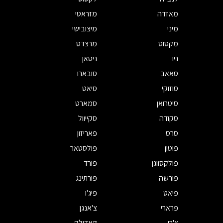
מאזדה
מזראטי
מיני
מיצובישי
מקסוס
מרצדס
ניו
ניסאן
סאאב
סובארו
סוזוקי
סיאט
סיטרואן
סמארט
סקודה
סקייוול
סרס
פאריזון
פוטון
פולסטאר
פולקסווגן
פורד
פורשה
פורתינג
פיאט
פיג'ו
פרארי
צ'אנגן
צ'רי
קאדילק