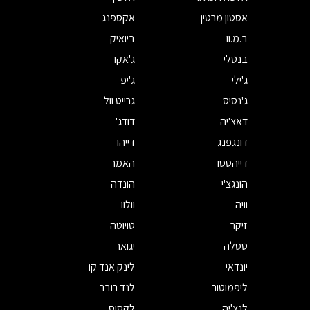
אסטון מרטין
אקספנג
ב.מ.וו
ביואיק
בנטלי
ג'אקו
ג'ילי
ג'יפ
ג'נסיס
גרייט וול
דאצ'יה
דודג'
דונגפנג
דייהו
דייהטסו
האמר
הונגצ'י
הונדה
וויה
וולוו
זיקר
טויוטה
טסלה
יגואר
יונדאי
לינק אנד קו
ליפמוטור
לנד רובר
לנצ'יה
לקסוס