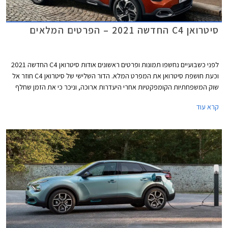
סיטרואן C4 החדשה 2021 – הפרטים המלאים
לפני כשבועיים נחשפו תמונות ופרטים ראשונים אודות סיטרואן C4 החדשה 2021
וכעת חושפת סיטרואן את המפרט המלא. הדור השלישי של סיטרואן C4 חוזר אל
שוק המשפחתיות הקומפקטיות אחרי היעדרות ארוכה, וניכר כי את הזמן שחלף
ניצלה סיטרואן על מנת לתכנן משפחתית קומפקטית ייחודית ושונה מהמקובל.
קרא עוד