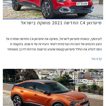
סיטרואן C4 החדשה 2021 מושקת בישראל
לובינסקי, יבואנית סיטרואן לישראל, משיקה את סיטרואן C4 החדשה שחזרה אל
היצע הדגמים של היצרנית הצרפתית לאחר היעדרות של 6 שנים. בתקופה זו
ניסה למלא את החלל סיטרואן קקטוס שהציע פרשנות יצירתית לרכב משפחתי
בשילוב מאפיינים של רכב פנאי, אך לבסוף החליטה היצרנית להפסיק את ייצורו
קרא עוד
ולהשיב לחיים את סיטרואן C4 בדור חדש.