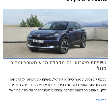
משפחת סיטרואן C4 מקבלת מנוע משופר ומחיר
מוזל
קבוצת לובינסקי, יבואנית סיטרואן לישראל, משיקה את סיטרואן C4 וסיטרואן
C4X עם מנוע משופר הכולל סיוע היברידי מתון MHEV לטובת ביצועים וצריכת
דלק עדיפים ביחס למנוע המוחלף. בנוסף מודיעה החברה על ירידת מחיר של
4,000 עד 7,000 ₪ במטרה למשוך קהל חדש ובהתאם למה שנראה כמו
קרא עוד
תחילתה של מגמת ירידת מחירים בשוק.