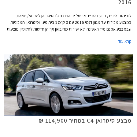
2016
לובינסקי טרייד, זרוע הטרייד-אין של יבואנית פיג'ו וסיטרואן לישראל, יוצאת
במבצע מכירות על מגוון דגמי 2016 עם 0 ק"מ מבית פיג'ו וסיטרואן. המכוניות
שבמבצע אמנם מיד ראשונה ולא ישירות מהיבואן אך הן חדשות לחלוטין ומוצעות
בתנאי רכישה אטרקטיביים בעסקאות מזומן עם אחריות יצרן מלאה למשך שלוש
קרא עוד
שנים.
מבצע סיטרואן C4 במחיר 114,900 ₪