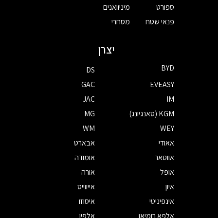
ספורט
מיניוואנים
פנאי שטח
מסחרי
יצרן
BYD
DS
GAC
EVEASY
JAC
IM
KGM (סאנגיונג)
MG
WM
WEY
אאודי
אבארט
אווטאר
אומודה
אופל
אורה
איון
אייווייס
אינפיניטי
איסוזו
אלפא רומיאו
אלפין