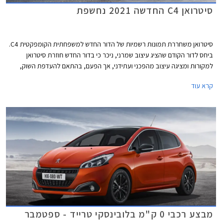
סיטרואן C4 החדשה 2021 נחשפת
סיטרואן משחררת תמונות רשמיות של הדור החדש למשפחתית הקומפקטית C4.
ביחס לדור הקודם שהציג עיצוב שמרני, ניכר כי בדור החדש חוזרת סיטרואן
למקורות ומציגה עיצוב מהפכני ועתידני, אך הפעם, בהתאם להעדפת השוק,
בחרה סיטרואן בתצורת קרוסאובר קופה ארבע דלתות במקום מרכב האצ'בק
קרא עוד
מסורתי.
מבצע רכבי 0 ק"מ בלובינסקי טרייד - ספטמבר