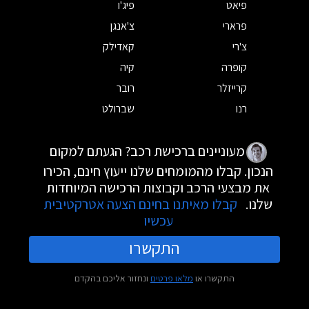
פיאט
פיג'ו
פרארי
צ'אנגן
צ'רי
קאדילק
קופרה
קיה
קרייזלר
רובר
רנו
שברולט
מעוניינים ברכישת רכב? הגעתם למקום
הנכון. קבלו מהמומחים שלנו ייעוץ חינם, הכירו
את מבצעי הרכב וקבוצות הרכישה המיוחדות
שלנו.
קבלו מאיתנו בחינם הצעה אטרקטיבית
עכשיו
התקשרו
התקשרו או
מלאו פרטים
ונחזור אליכם בהקדם