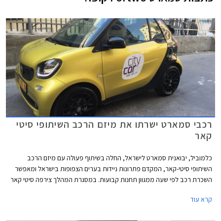
רכבי סמארט ישרתו את מיזם הרכב השיתופי סיטי
קאר
כלמוביל, יבואנית סמארט לישראל, החלה בשיתוף פעולה עם מיזם הרכב
השיתופי סיטי-קאר, המקדם פתרונות ניידות בערים הצפופות בישראל ומאפשר
השכרת רכב לפי שעה ממגוון תחנות קבועות. במסגרת המהלך צירפה סיטי קאר
לצי הרכב חמישה רכבי סמארט אופנתיים, המציעים לנהגים חיסכון בדלק,
קרא עוד
פליטת מזהמים נמוכה, וכושר תמרון מעולה בתנועה העירונית. מיזמי הרכב
השיתופי בישראל תופסים תאוצה בשנים האחרונות ומאפשרים לנהג הישראלי