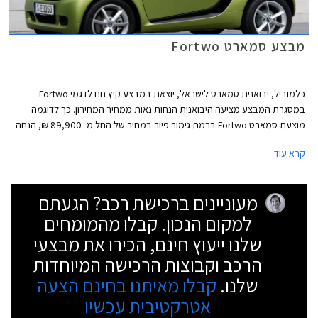
מבצע סמארט Fortwo
כלמוביל, יבואנית סמארט לישראל, יוצאת במבצע קיץ חם לדגמי Fortwo.
במסגרת המבצע מציעה היבואנית הנחות נאות ממחיר המחירון. כך לדוגמה
מוצעת סמארט Fortwo ברמת גימור פיור במחיר של החל מ- 89,900 ₪, הנחה
של 20,000 ₪ ממחיר המחירון העומד על החל מ- 109,900 ₪. המבצע
קרא עוד
לעסקאות מזומן בלבד ותקף בחודשים יולי ואוגוסט.
מעוניינים ברכישת רכב? הגעתם
למקום הנכון. קבלו מהמומחים
שלנו ייעוץ חינם, הכירו את מבצעי
הרכב וקבוצות הרכישה המיוחדות
שלנו.
קבלו מאיתנו בחינם הצעה
אטרקטיבית עכשיו