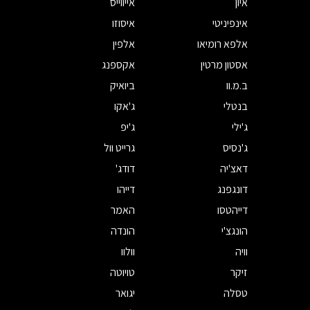
איון
אייווייס
אינפיניטי
איסוזו
אלפא רומיאו
אלפין
אסטון מרטין
אקספנג
ב.מ.וו
ביואיק
בנטלי
ג'אקו
ג'ילי
ג'יפ
ג'נסיס
גרייט וול
דאצ'יה
דודג'
דונגפנג
דייהו
דייהטסו
האמר
הונגצ'י
הונדה
וויה
וולוו
זיקר
טויוטה
טסלה
יגואר