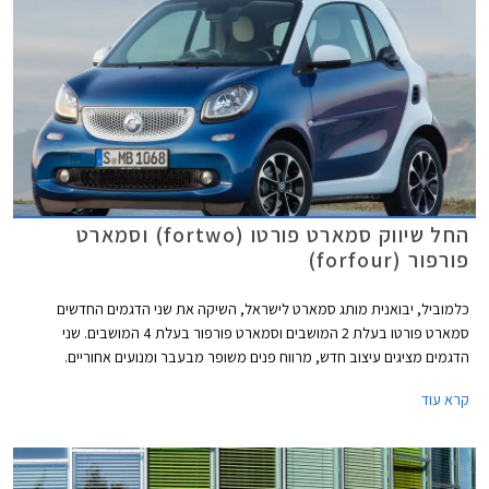
לנוע בקלילות ובנוחות במרכזי הערים.
החל שיווק סמארט פורטו (fortwo) וסמארט
פורפור (forfour)
כלמוביל, יבואנית מותג סמארט לישראל, השיקה את שני הדגמים החדשים
סמארט פורטו בעלת 2 המושבים וסמארט פורפור בעלת 4 המושבים. שני
הדגמים מציגים עיצוב חדש, מרווח פנים משופר מבעבר ומנועים אחוריים.
מכוניות סמארט מציגות שפת עיצוב חדשה עם פנסים ראשיים בעיצוב מרובע
קרא עוד
וחזית פחוסה. קווי המרכב פחות עגולים מהדור הקודם אך הפרופורציות הכלליות
של הדגם נשמרו. תא הנוסעים מציג עיצוב קליל ואוורירי עם שילובי צבעים שונים
של הריפודים והפלסטיקה בתא הנוסעים.