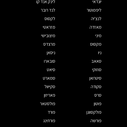
יונדאי
לינק אנד קו
ליפמוטור
לנד רובר
לנצ'יה
לקסוס
מאזדה
מזראטי
מיני
מיצובישי
מקסוס
מרצדס
ניו
ניסאן
סאאב
סובארו
סוזוקי
סיאט
סיטרואן
סמארט
סקודה
סקייוול
סרס
פאריזון
פוטון
פולסטאר
פולקסווגן
פורד
פורשה
פורתינג