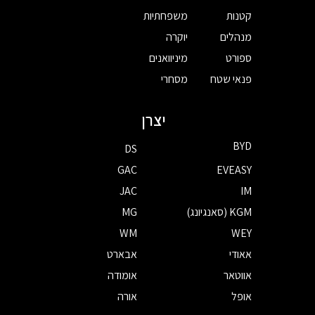
קטנות
משפחתיות
מנהלים
יוקרה
ספורט
מיניוואנים
פנאי שטח
מסחרי
יצרן
BYD
DS
GAC
EVEASY
JAC
IM
KGM (סאנגיונג)
MG
WM
WEY
אאודי
אבארט
אווטאר
אומודה
אופל
אורה