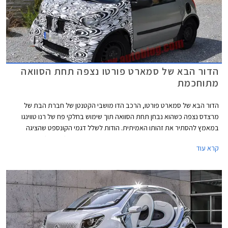
הדור הבא של סמארט פורטו נצפה תחת הסוואה
מתוחכמת
הדור הבא של סמארט פורטו, הרכב הדו מושבי הקטנטן של חברת הבת של
מרצדס נצפה כשהוא נבחן תחת הסוואה תוך שימוש בחלקי פח של רנו טווינגו
במאמץ להסתיר את זהותו האמיתית. הודות לשלל דגמי הקונספט שהציגה
היצרנית לאחרונה, בינהם סמארט פורג'וי, סמארט פור-אס (For Us) וסמארט
קרא עוד
פורסטארס (ForStars) ניתן להבחין כי למרות ההסוואה לא מדובר ברנו טווינגו.