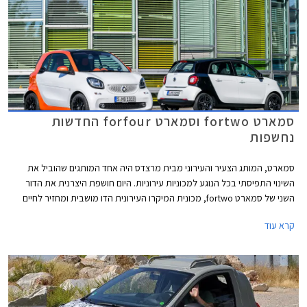
סמארט fortwo וסמארט forfour החדשות
נחשפות
סמארט, המותג הצעיר והעירוני מבית מרצדס היה אחד המותגים שהוביל את
השינוי התפיסתי בכל הנוגע למכוניות עירוניות. היום חושפת היצרנית את הדור
השני של סמארט fortwo, מכונית המיקרו העירונית הדו מושבית ומחזיר לחיים
את אחותה הגדולה, סמארט forfour, שמוצגת הפעם כמכונית מיני עירונית
קרא עוד
במקום מכונית הסופר מיני בדדגם בקודם.