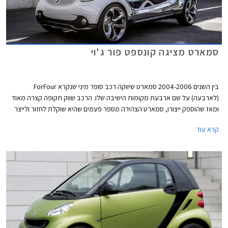
סמארט מציגה קונספט פור ג'וי
בין השנים 2004-2006 סמארט שיווקה רכב סופר מיני שנקרא ForFour
(לארבעה) על שם ארבעת מקומות הישיבה שלו. הרכב שווק תקופה קצרה מאוד
ומאז שהוספק ייצורו, סמארט הצהירה מספר פעמים שהיא שוקלת לחזור ולייצר
רכב אחר בעל ארבעה מושבים. כעת חושפת היצרנית בתערוכת פרנקפורט רכב
קרא עוד
קונספט בעל ארבעה מושבים שמקבל את השם FourJoy (אושר לארבעה).
הקונספט הוא רכב חשמלי מלא עם אפשרות להטענה משקע חשמל, נטול
דלתות ובעל חלון קבוע בגג.