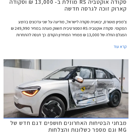
סקודה אוקטביה RS מוזלת ב- 13,000 ₪ וסקודה
קארוק זוכה לגרסה חדשה
צ'מפיון מוטורס, יבואנית סקודה לישראל, מודיעה על שני עדכונים בהיצע
המקומי. סקודה אוקטביה RS הספורטיבית תשווק מעתה במחיר 249,990 ₪
המגלם הוזלה של 13,000 ₪ ממחיר המחירון הקודם. כך תנסה להתחרות
ביונדאי אלנטרה N אוטומטית המשווקת במחיר תחרותי של 234,900 ₪.
קרא עוד
מבחני הבטיחות האחרונים חושפים דגם חדש של
MG וגם מספר כשלונות והצלחות