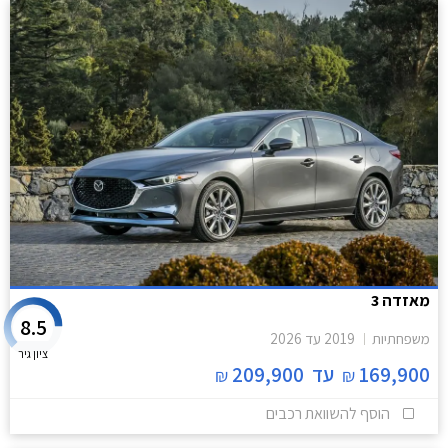
מאזדה 3
8.5
משפחתיות
2019
עד
2026
ציון גיר
169,900
עד
209,900
₪
₪
הוסף להשוואת רכבים