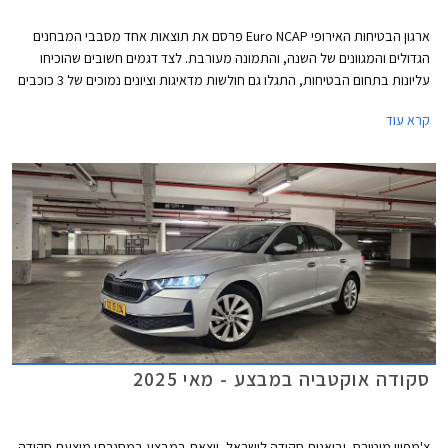
ארגון הבטיחות האירופי Euro NCAP פרסם את תוצאות אחד מסבבי המבחנים
הגדולים והמגוונים של השנה, והתמונה מעורבת. לצד דגמים חשובים שהוכיחו
עליונות בתחום הבטיחות, התגלו גם חולשות מדאיגות וציונים נמוכים של 3 כוכבים
מתוך 5 בדגמי דונגפנג בוקס ופולקסווגן טי-קרוס הותיק שהתייצב למבחן חוזר על
קרא עוד
מנת לבדוק את רמת בטיחותו בסטנדרטים של היום.
סקודה אוקטביה במבצע - מאי 2025
צ'מפיון מוטורס, יבואנית סקודה לישראל, יוצאת במבצע במסגרתו מוצעת סקודה