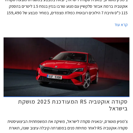
אוקטביה ברמת אבזור סלקשיין עם מנוע טורבו בנזין בנפח 1.5 ליטרים בהספק
115 כ"ס ותיבת 7 הילוכים רובוטית כפולת מצמדים, במחיר מבצע של 159,490
₪ המגלם הנחה של 5,000 ₪ ממחיר המחירון. המבצע יתקיים בכל אולמות
קרא עוד
התצוגה של סקודה בין התאריכים 14-30 במאי 2025 או עד גמר המלאי העומד
על 50 רכבים.
סקודה אוקטביה RS המעודכנת 2025 מושקת
בישראל
צ'מפיון מוטורס, יבואנית סקודה לישראל, משיקה את המשפחתית הביצועיסטית
סקודה אוקטביה RS לאחר מתיחת פנים במסגרתה קיבלה עיצוב שונה, תאורת