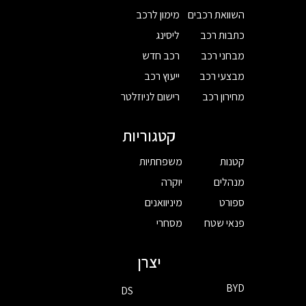
השוואת רכבים
מימון לרכב
כתבות רכב
ליסינג
מבחני רכב
רכב חדש
מבצעי רכב
ייעוץ רכב
מחירון רכב
רישום לניוזלטר
קטגוריות
קטנות
משפחתיות
מנהלים
יוקרה
ספורט
מיניוואנים
פנאי שטח
מסחרי
יצרן
BYD
DS