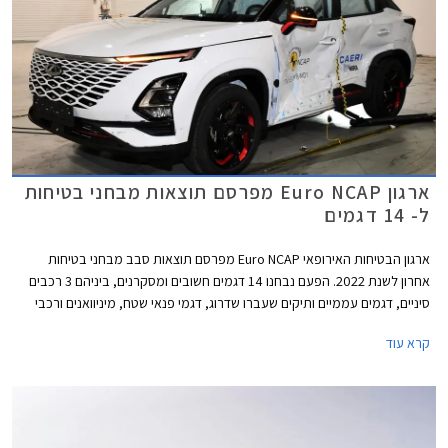
ארגון Euro NCAP מפרסם תוצאות מבחני בטיחות
ל- 14 דגמים
ארגון הבטיחות האירופאי Euro NCAP מפרסם תוצאות סבב מבחני בטיחות
אחרון לשנת 2022. הפעם נבחנו 14 דגמים חשובים ומסקרנים, ביניהם 3 רכבים
סיניים, דגמים עממיים ותיקים שעברו שדרוג, דגמי פנאי שטח, מיניוואנים ורכבי
פרימיום. מתוך 14 רכבים שנבחנו 11 זכו בציון מרבי של 5 כוכבים ושלושה דגמים
קרא עוד
הסתפקו בציון של 4 כוכבים. רשימת הדגמים שנבחנו: לוסיד אייר, לקסוס RX,
מרצדס GLC, צ'רי FX (אומודה 5), פולקסווגן ID.Buzz, MG 4 EV, מקסוס מיפה 9,
פורד ריינג'ר, פולקסווגן אמארוק, לנד רובר דיסקברי, פיג'ו 408, סקודה
אוקטביה, פורד פומה, ופולקסווגן טוראן. בנוסף העניק הארגון ציון לסיטרואן C4 X
המוארכת בהסתמך על המבחן שנערך לגרסה הסטנדרטית.