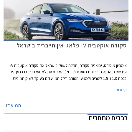
סקודה אוקטביה iV פלאג-אין הייבריד בישראל
צ'מפיון מוטורס, יבואנית סקודה, החלה לשווק בישראל את סקודה אוקטביה iV
עם יחידת הנעה היברידית נטענת (PHEV) המצטרפת למנועי הטורבו בנזין TSI
בנפח 1.0 ו- 1.5 ליטרים ולמנועי הטורבו דיזל המיועדים בעיקר לשוק המוניות.
המראה החיצוני זהה לדגמים המוכרים למעט כיסוי שקע הטעינה על הכנף
קרא עוד
הקדמית בסמוך לדלת הנהג.
הצג עוד
רכבים מתחרים