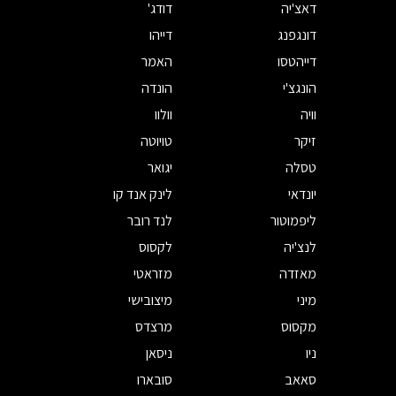
דאצ'יה
דודג'
דונגפנג
דייהו
דייהטסו
האמר
הונגצ'י
הונדה
וויה
וולוו
זיקר
טויוטה
טסלה
יגואר
יונדאי
לינק אנד קו
ליפמוטור
לנד רובר
לנצ'יה
לקסוס
מאזדה
מזראטי
מיני
מיצובישי
מקסוס
מרצדס
ניו
ניסאן
סאאב
סובארו