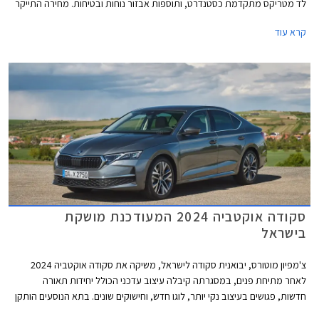
לד מטריקס מתקדמת כסטנדרט, ותוספות אבזור נוחות ובטיחות. מחירה התייקר
משמעותית ב- 27,000 ₪ ביחס לדגם היוצא ועומד כעת על 266,990 ₪. לשם
קרא עוד
ההשוואה, קופרה לאון VZ מוצעת במחיר 264,400 ₪ ופולקסווגן גולף GTI
מוצעת במחיר 304,900 ₪.
סקודה אוקטביה 2024 המעודכנת מושקת
בישראל
צ'מפיון מוטורס, יבואנית סקודה לישראל, משיקה את סקודה אוקטביה 2024
לאחר מתיחת פנים, במסגרתה קיבלה עיצוב עדכני הכולל יחידות תאורה
חדשות, פגושים בעיצוב נקי יותר, לוגו חדש, וחישוקים שונים. בתא הנוסעים הותקן
מסך מרכזי חדש עם ממשק גרפי משופר, לוח מחוונים דיגיטלי כסטנדרט, ושקעי