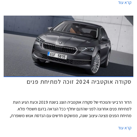
קרא עוד
USB-C בהספק 45W לטובת טעינה מהירה יותר. בנוסף עודכן היצע המנועים
הכוללים מערכת מיילד הייבריד במתח 48V. סקודה אוקטביה החדשה מוצעת
במחיר שובר שוק העומד על החל מ- 150,990 ₪.
סקודה אוקטביה 2024 זוכה למתיחת פנים
הדור הרביעי והנוכחי של סקודה אוקטביה הוצג בשנת 2019 וכעת הגיע העת
למתיחת פנים אחרונה לפני שהדגם יוחלף ככל הנראה בדגם חשמלי מלא.
מתיחת הפנים מציגה עיצוב שונה, ממשקים חדשים עם הנדסת אנוש משופרת,
ותוספת אבזור. סקודה אוקטביה RS הספורטיבית מקבלת תוספת של 20 כ"ס.
קרא עוד