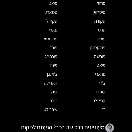
סוזוקי
סיאט
סיטרואן
סמארט
סקודה
סקייוול
סרס
פאריזון
פוטון
פולסטאר
פולקסווגן
פורד
פורשה
פורתינג
פיאט
פיג'ו
פרארי
צ'אנגן
צ'רי
קאדילק
קופרה
קיה
קרייזלר
רובר
רנו
שברולט
מעוניינים ברכישת רכב? הגעתם למקום