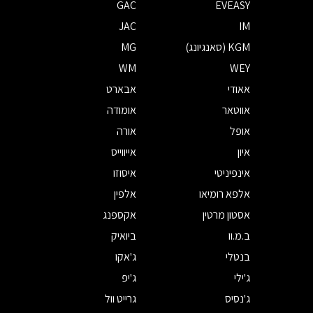
GAC
EVEASY
JAC
IM
KGM (סאנגיונג)
MG
WM
WEY
אאודי
אבארט
אווטאר
אומודה
אופל
אורה
איון
אייווייס
אינפיניטי
איסוזו
אלפא רומיאו
אלפין
אסטון מרטין
אקספנג
ב.מ.וו
ביואיק
בנטלי
ג'אקו
ג'ילי
ג'יפ
ג'נסיס
גרייט וול