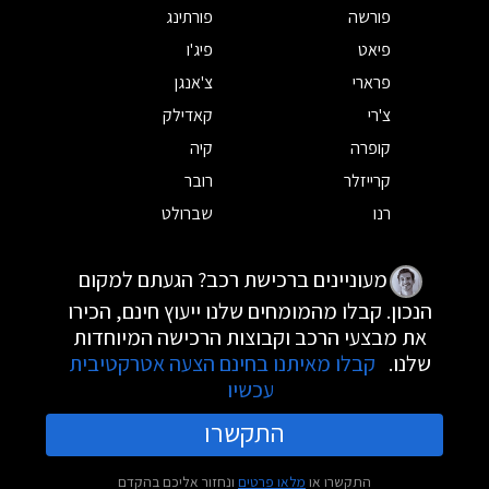
פורשה
פורתינג
פיאט
פיג'ו
פרארי
צ'אנגן
צ'רי
קאדילק
קופרה
קיה
קרייזלר
רובר
רנו
שברולט
מעוניינים ברכישת רכב? הגעתם למקום
הנכון. קבלו מהמומחים שלנו ייעוץ חינם, הכירו
את מבצעי הרכב וקבוצות הרכישה המיוחדות
שלנו.
קבלו מאיתנו בחינם הצעה אטרקטיבית
עכשיו
התקשרו
התקשרו או
מלאו פרטים
ונחזור אליכם בהקדם