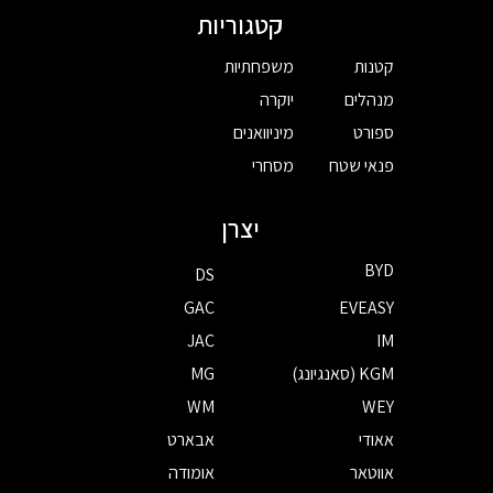
קטגוריות
קטנות
משפחתיות
מנהלים
יוקרה
ספורט
מיניוואנים
פנאי שטח
מסחרי
יצרן
BYD
DS
GAC
EVEASY
JAC
IM
KGM (סאנגיונג)
MG
WM
WEY
אאודי
אבארט
אווטאר
אומודה