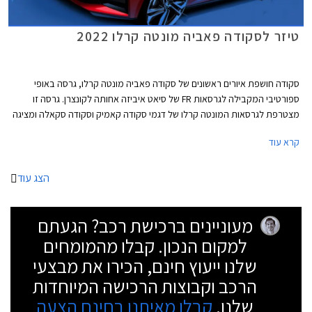
טיזר לסקודה פאביה מונטה קרלו 2022
סקודה חושפת איורים ראשונים של סקודה פאביה מונטה קרלו, גרסה באופי
ספורטיבי המקבילה לגרסאות FR של סיאט איביזה אחותה לקונצרן. גרסה זו
מצטרפת לגרסאות המונטה קרלו של דגמי סקודה קאמיק וסקודה סקאלה ומציגה
עיצוב קרבי הכולל פגושים בעיצוב ספורטיבי יותר ביחס לגרסאות הרגילות,
קרא עוד
חצאיות צד בולטות, וגימורים בצבע שחור מבריק למסגרת הגריל, החלונות
והספויילר האחורי. תגי מונטה קרלו במספר מקומות משלימים את האווירה
הספורטיבית.
הצג עוד
מעוניינים ברכישת רכב? הגעתם
למקום הנכון. קבלו מהמומחים
שלנו ייעוץ חינם, הכירו את מבצעי
הרכב וקבוצות הרכישה המיוחדות
שלנו.
קבלו מאיתנו בחינם הצעה