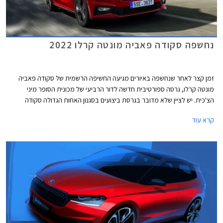
נחשפה סקודה פאביה מונטה קרלו 2022
זמן קצר לאחר שנחשפה באיורים מגיעה החשיפה הרשמית של סקודה פאביה
מונטה קרלו, גרסה ספורטיבית חדשה לדור הרביעי של מכונית הסופר מיני
הצ'כית. יש לציין שלא מדובר בגרסת ביצועים בסגנון האחות הגדולה סקודה
אוקטביה RS וסביר להניח שלא נפגוש בפאביה RS גם בעתיד, נוכח גניזתה של
קרא עוד
קופרה איביזה והייצור המקוטע של פולקסווגן פולו GTI החולקות פלטפורמה עם
סקודה פאביה. סקודה פאביה החדשה תושק השנה בישראל ובהמשך צפויה
להגיע גם גרסת מונטה קרלו.