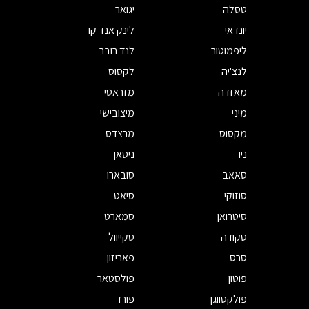
טסלה
יגואר
יונדאי
לינק אנד קו
ליפמוטור
לנד רובר
לנצ'יה
לקסוס
מאזדה
מזראטי
מיני
מיצובישי
מקסוס
מרצדס
ניו
ניסאן
סאאב
סובארו
סוזוקי
סיאט
סיטרואן
סמארט
סקודה
סקייוול
סרס
פאריזון
פוטון
פולסטאר
פולקסווגן
פורד