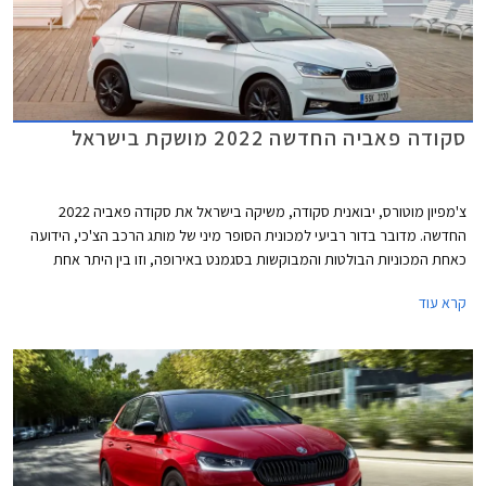
סקודה פאביה החדשה 2022 מושקת בישראל
צ'מפיון מוטורס, יבואנית סקודה, משיקה בישראל את סקודה פאביה 2022
החדשה. מדובר בדור רביעי למכונית הסופר מיני של מותג הרכב הצ'כי, הידועה
כאחת המכוניות הבולטות והמבוקשות בסגמנט באירופה, וזו בין היתר אחת
הסיבות לעיכוב בהשקתה אצלנו. סקודה פאביה החדשה מחליפה את הבסיס
קרא עוד
הישן ומתקדמת לפלטפורמת MQB-A0 המשמשת את אחיותיה אאודי A1, סיאט
איביזה ופולקסווגן פולו. עם המעבר לדור החדש חלה התייקרות משמעותית של
15,000 ₪ ביחס לגרסה האוטומטית המקבילה של הדור היוצא. בשלב זה לא
יוצע הדגם בישראל עם תיבת הילוכים ידנית.