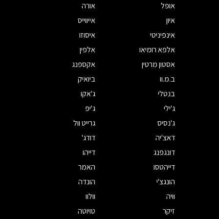
אופל
אורה
איון
אייווייס
אינפיניטי
איסוזו
אלפא רומיאו
אלפין
אסטון מרטין
אקספנג
ב.מ.וו
ביואיק
בנטלי
ג'אקו
ג'ילי
ג'יפ
ג'נסיס
גרייט וול
דאצ'יה
דודג'
דונגפנג
דייהו
דייהטסו
האמר
הונגצ'י
הונדה
וויה
וולוו
זיקר
טויוטה