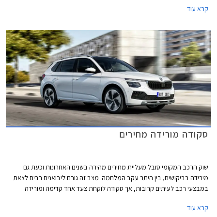
נוחות ובטיחות לצד חבילת עיצוב חיצונית. גרסת אדוונס זמינה רק עם מנוע טורבו
קרא עוד
בנזין בנפח 1.0 ליטר בהספק 115 כ"ס.
סקודה מורידה מחירים
שוק הרכב המקומי סובל מעליית מחירים מהירה בשנים האחרונות וכעת גם
מירידה בביקושים, בין היתר עקב המלחמה. מצב זה גורם ליבואנים רבים לצאת
במבצעי רכב לעיתים קרובות, אך סקודה לוקחת צעד אחד קדימה ומורידה
באלפי שקלים את מחיר המחירון של שני הדגמים הזולים בהיצע של החברה -
קרא עוד
סקודה פאביה וסקודה קאמיק.