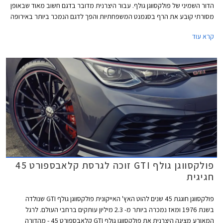
הדור השמיני של פולקסווגן גולף. עבור היצרנית מדובר בדגם חשוב מאוד שבאופן
מסורתי קובע את הרף בסגמנט המשפחתיות והפך לדגם הנמכר ביותר באירופה
עם מעל 35 מיליון מסירות בעולם מאז השקת הדור הראשון. הדור השמיני של
קרא עוד
פולקסווגן שומר על אותו מתכון מוצלח אך מותאם לזמננו וכולל תא נוסעים חדשני
בעיצוב נקי, ריבוי פקדי מגע, מסך מגע מרכזי איכותי, בורר הילוכים אלקטרוני,
ומערכות בטיחות אקטיביות מתקדמות המאפשרות נהיגה חצי-אוטונומית.
פולקסווגן גולף GTI זוכה לגרסת קלאבספורט 45
חגיגית
פולקסווגן חוגגת 45 שנים להוט האץ' האייקונית פולקסווגן גולף GTI שנולדה
בשנת 1976 ומאז נמכרה ביותר מ- 2.3 מיליון עותקים ברחבי העולם. לרגל
המאורע מציגה היצרנית את פולקסווגן גולף GTI קלאבספורט 45 - מהדורה