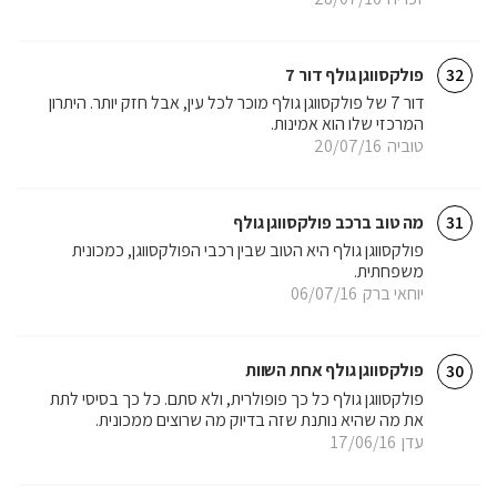
פולקסווגן גולף דור 7
32
דור 7 של פולקסווגן גולף מוכר לכל עין, אבל חזק יותר. היתרון
המרכזי שלו הוא אמינות.
טוביה
20/07/16
מה טוב ברכב פולקסווגן גולף
31
פולקסווגן גולף היא הטוב שבין רכבי הפולקסווגן, כמכונית
משפחתית.
יוחאי ברק
06/07/16
פולקסווגן גולף אחת השוות
30
פולקסווגן גולף כל כך פופולרית, ולא סתם. כל כך בסיסי לתת
את מה שהיא נותנת שזה בדיוק מה שרוצים ממכונית.
עדן
17/06/16