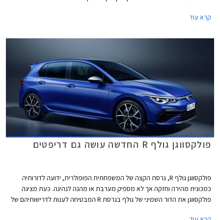
חגיגית המצוידת בחבילת עיצוב הכוללת חישוקי 19 אינץ' עם מסגרת בצבע
קרא עוד
אדום, ספוילר אחורי מוגדל, מראות בצבע שחור מבריק, ומדבקות מעוצבות
בתחתית הדלתות.
פולקסווגן גולף R החדשה עושה גם דריפטים
פולקסווגן גולף R, גרסת הקצה של המשפחתית הפופולרית, ידועה לדורותיה
כמכונית מהירה וחזקה אך לא מספיק מערבת או מהנה לנהיגה. כעת מציגה
פולקסווגן את הדור השמיני של גולף בגרסת R המבטיחה לענות לדרישותיהם של
חובבי הנהיגה, ובאופן מפתיע גם לאלה שרוצים להשתובב עם משחקי זנב.
קרא עוד