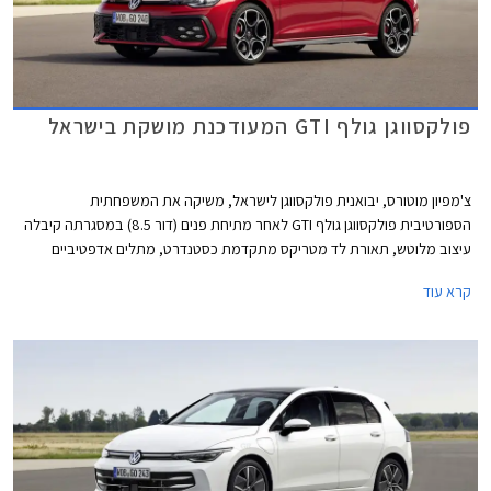
פולקסווגן גולף GTI המעודכנת מושקת בישראל
צ'מפיון מוטורס, יבואנית פולקסווגן לישראל, משיקה את המשפחתית
הספורטיבית פולקסווגן גולף GTI לאחר מתיחת פנים (דור 8.5) במסגרתה קיבלה
עיצוב מלוטש, תאורת לד מטריקס מתקדמת כסטנדרט, מתלים אדפטיביים
DCC, ותוספות אבזור נוחות ובטיחות. מחירה של פולקסווגן גולף GTI התייקר ב-
קרא עוד
45,000 ₪ ביחס לדגם היוצא ועומד כעת על 299,900 ₪.