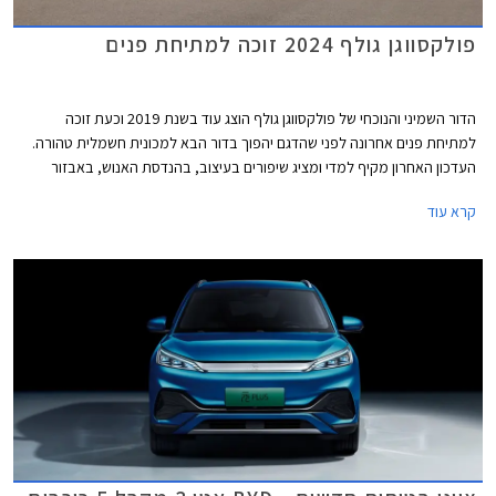
פולקסווגן גולף 2024 זוכה למתיחת פנים
הדור השמיני והנוכחי של פולקסווגן גולף הוצג עוד בשנת 2019 וכעת זוכה
למתיחת פנים אחרונה לפני שהדגם יהפוך בדור הבא למכונית חשמלית טהורה.
העדכון האחרון מקיף למדי ומציג שיפורים בעיצוב, בהנדסת האנוש, באבזור
וביחידות ההנעה. פולקסווגן גולף GTI הספורטיבית אמנם מתחזקת אך גם
קרא עוד
מוותרת על תיבת ההילוכים הידנית עקב תקנות זיהום האוויר המחמירות בתקן
יורו 7, עניין שוודאי מאכזב את חובבי הנהיגה.