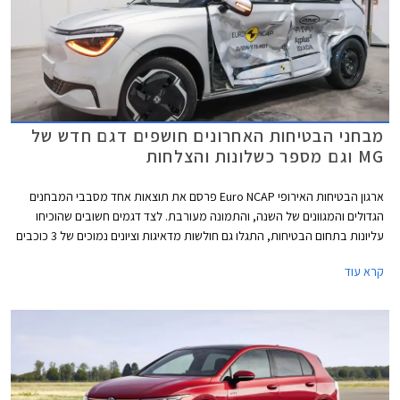
מבחני הבטיחות האחרונים חושפים דגם חדש של
MG וגם מספר כשלונות והצלחות
ארגון הבטיחות האירופי Euro NCAP פרסם את תוצאות אחד מסבבי המבחנים
הגדולים והמגוונים של השנה, והתמונה מעורבת. לצד דגמים חשובים שהוכיחו
עליונות בתחום הבטיחות, התגלו גם חולשות מדאיגות וציונים נמוכים של 3 כוכבים
מתוך 5 בדגמי דונגפנג בוקס ופולקסווגן טי-קרוס הותיק שהתייצב למבחן חוזר על
קרא עוד
מנת לבדוק את רמת בטיחותו בסטנדרטים של היום.