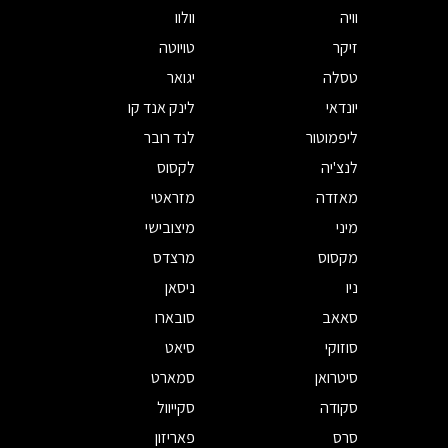
וויה
וולוו
זיקר
טויוטה
טסלה
יגואר
יונדאי
לינק אנד קו
ליפמוטור
לנד רובר
לנצ'יה
לקסוס
מאזדה
מזראטי
מיני
מיצובישי
מקסוס
מרצדס
ניו
ניסאן
סאאב
סובארו
סוזוקי
סיאט
סיטרואן
סמארט
סקודה
סקייוול
סרס
פאריזון