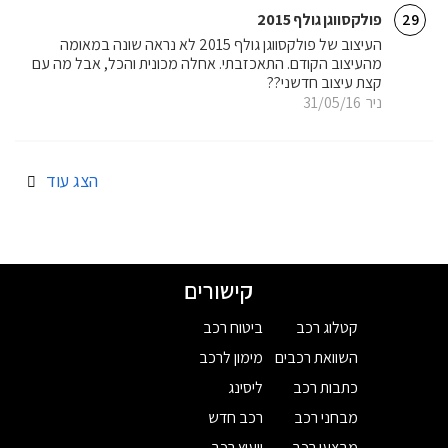
פולקסווגן גולף 2015
29
העיצוב של פולקסווגן גולף 2015 לא נראה שונה במאומה
מהעיצוב הקודם. התאכזבתי. אחלה מכונית והכל, אבל מה עם
קצת עיצוב חדשני??
ניר
31/05/16
הצג עוד
קישורים
קטלוג רכב
ביטוח רכב
השוואת רכבים
מימון לרכב
כתבות רכב
ליסינג
מבחני רכב
רכב חדש
מבצעי רכב
ייעוץ רכב