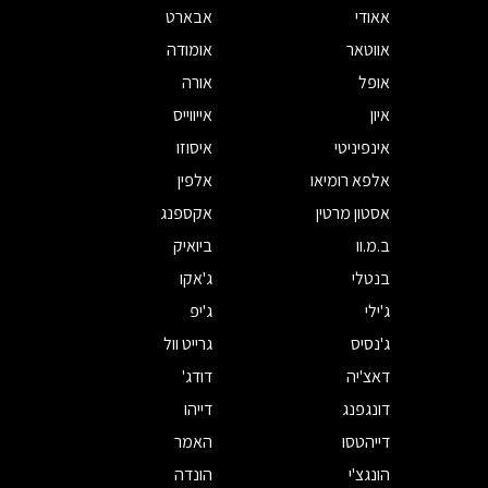
אאודי
אבארט
אווטאר
אומודה
אופל
אורה
איון
אייווייס
אינפיניטי
איסוזו
אלפא רומיאו
אלפין
אסטון מרטין
אקספנג
ב.מ.וו
ביואיק
בנטלי
ג'אקו
ג'ילי
ג'יפ
ג'נסיס
גרייט וול
דאצ'יה
דודג'
דונגפנג
דייהו
דייהטסו
האמר
הונגצ'י
הונדה