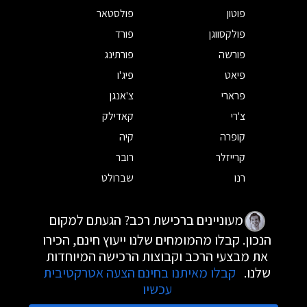
פוטון
פולסטאר
פולקסווגן
פורד
פורשה
פורתינג
פיאט
פיג'ו
פרארי
צ'אנגן
צ'רי
קאדילק
קופרה
קיה
קרייזלר
רובר
רנו
שברולט
מעוניינים ברכישת רכב? הגעתם למקום
הנכון. קבלו מהמומחים שלנו ייעוץ חינם, הכירו
את מבצעי הרכב וקבוצות הרכישה המיוחדות
שלנו.
קבלו מאיתנו בחינם הצעה אטרקטיבית
עכשיו