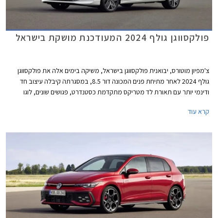
פולקסווגן גולף 2024 המעודכנת מושקת בישראל
צ'מפיון מוטורס, יבואנית פולקסווגן בישראל, משיקה בימים אלה את פולקסווגן
גולף 2024 לאחר מתיחת פנים המכונה דור 8.5, במסגרתה קיבלה עיצוב חד
ודינמי יותר עם תאורת לד מטריקס מתקדמת כסטנדרט, פגושים שונים, לוגו
מואר, וחישוקים בעיצוב חדש. בתא הנוסעים הותקן מסך מרכזי חדש בגודל 12.9
קרא עוד
אינץ' עם ממשק נוח יותר לתפעול ואפשרויות התאמה אישית. בנוסף עודכן היצע
המנועים הכוללים מערכת מיילד הייבריד במתח 48V. המחיר התייקר
משמעותית ביחס לדגם הקודם ועומד על החל מ- 169,900 ₪.