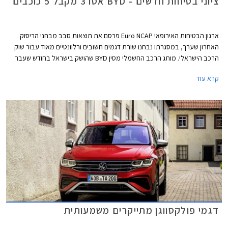
ציוני בטיחות חדשים - BYD אטו 3 מקבל 5 כוכבים
ארגון הבטיחות האירופאי Euro NCAP פרסם את תוצאות סבב מבחני הריסוק
האחרון שערך, במסגרתו נבחנו שורת דגמים חשובים ורלוונטיים מאוד עבור שוק
הרכב הישראלי. מותג הרכב החשמלי מסין BYD שהושק בישראל בחודש שעבר
שלח את BYD אטו 3 כנציג ראשון למותג במבחני הריסוק האירופאיים וזה הצליח
קרא עוד
לגרוף ציון מרבי של 5 כוכבים יחד עם ב.מ.וו X1, מאזדה CX-60, מרצדס EQE,
סיאט איביזה וסיאט ארונה הוותיקות, ופולקסווגן גולף שעברה מקצה שיפורים קל.
דגמי פולקסווגן מתייקרים משמעותית