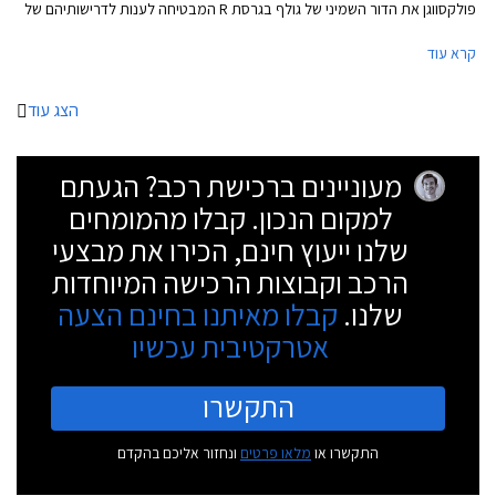
פולקסווגן את הדור השמיני של גולף בגרסת R המבטיחה לענות לדרישותיהם של
חובבי הנהיגה, ובאופן מפתיע גם לאלה שרוצים להשתובב עם משחקי זנב.
קרא עוד
הצג עוד
מעוניינים ברכישת רכב? הגעתם
למקום הנכון. קבלו מהמומחים
שלנו ייעוץ חינם, הכירו את מבצעי
הרכב וקבוצות הרכישה המיוחדות
שלנו.
קבלו מאיתנו בחינם הצעה
אטרקטיבית עכשיו
התקשרו
התקשרו או
מלאו פרטים
ונחזור אליכם בהקדם