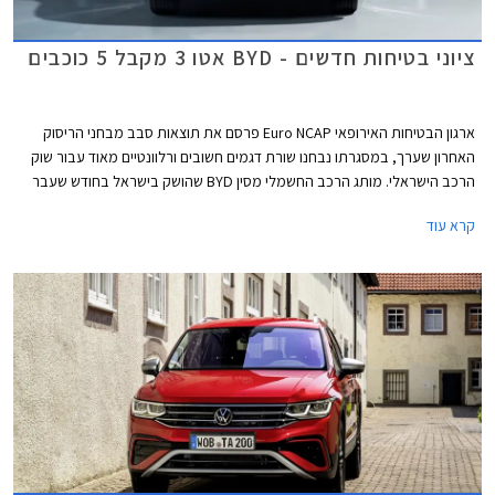
ציוני בטיחות חדשים - BYD אטו 3 מקבל 5 כוכבים
ארגון הבטיחות האירופאי Euro NCAP פרסם את תוצאות סבב מבחני הריסוק
האחרון שערך, במסגרתו נבחנו שורת דגמים חשובים ורלוונטיים מאוד עבור שוק
הרכב הישראלי. מותג הרכב החשמלי מסין BYD שהושק בישראל בחודש שעבר
שלח את BYD אטו 3 כנציג ראשון למותג במבחני הריסוק האירופאיים וזה הצליח
קרא עוד
לגרוף ציון מרבי של 5 כוכבים יחד עם ב.מ.וו X1, מאזדה CX-60, מרצדס EQE,
סיאט איביזה וסיאט ארונה הוותיקות, ופולקסווגן גולף שעברה מקצה שיפורים קל.