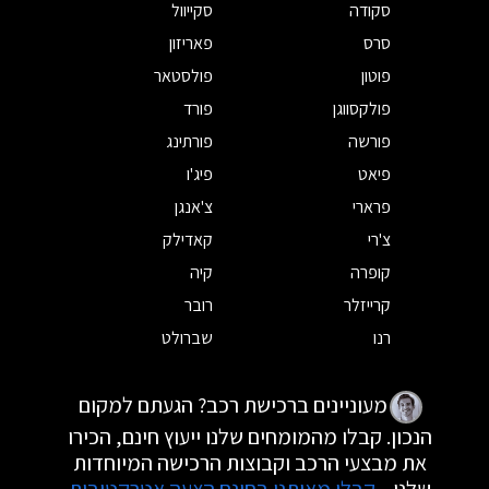
סקודה
סקייוול
סרס
פאריזון
פוטון
פולסטאר
פולקסווגן
פורד
פורשה
פורתינג
פיאט
פיג'ו
פרארי
צ'אנגן
צ'רי
קאדילק
קופרה
קיה
קרייזלר
רובר
רנו
שברולט
מעוניינים ברכישת רכב? הגעתם למקום
הנכון. קבלו מהמומחים שלנו ייעוץ חינם, הכירו
את מבצעי הרכב וקבוצות הרכישה המיוחדות
שלנו.
קבלו מאיתנו בחינם הצעה אטרקטיבית