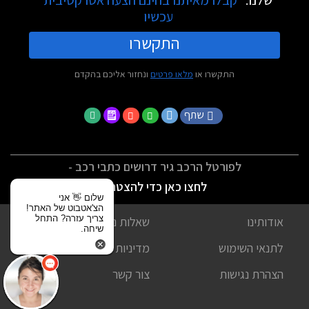
עכשיו
התקשרו
התקשרו או
מלאו פרטים
ונחזור אליכם בהקדם
שתף
לפורטל הרכב גיר דרושים כתבי רכב -
לחצו כאן כדי להצטרף
שלום 👋 אני
הצ'אטבוט של האתר!
צריך עזרה? התחל
אודותינו
שאלות נפוצות
שיחה.
לתנאי השימוש
מדיניות פרטיות
הצהרת נגישות
צור קשר