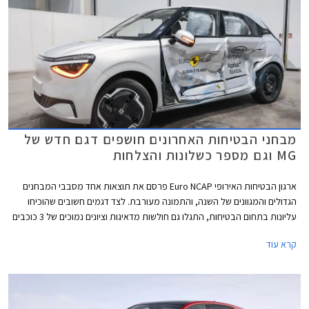
מבחני הבטיחות האחרונים חושפים דגם חדש של
MG וגם מספר כשלונות והצלחות
ארגון הבטיחות האירופי Euro NCAP פרסם את תוצאות אחד מסבבי המבחנים
הגדולים והמגוונים של השנה, והתמונה מעורבת. לצד דגמים חשובים שהוכיחו
עליונות בתחום הבטיחות, התגלו גם חולשות מדאיגות וציונים נמוכים של 3 כוכבים
מתוך 5 בדגמי דונגפנג בוקס ופולקסווגן טי-קרוס הותיק שהתייצב למבחן חוזר על
קרא עוד
מנת לבדוק את רמת בטיחותו בסטנדרטים של היום.