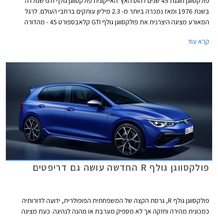
פולקסווגן חוגגת 45 שנים להוט האץ' האייקונית פולקסווגן גולף GTI שנולדה
בשנת 1976 ומאז נמכרה ביותר מ- 2.3 מיליון עותקים ברחבי העולם. לרגל
המאורע מציגה היצרנית את פולקסווגן גולף GTI קלאבספורט 45 - מהדורה
חגיגית המצוידת בחבילת עיצוב הכוללת חישוקי 19 אינץ' עם מסגרת בצבע
קרא עוד
אדום, ספוילר אחורי מוגדל, מראות בצבע שחור מבריק, ומדבקות מעוצבות
בתחתית הדלתות.
פולקסווגן גולף R החדשה עושה גם דריפטים
פולקסווגן גולף R, גרסת הקצה של המשפחתית הפופולרית, ידועה לדורותיה
כמכונית מהירה וחזקה אך לא מספיק מערבת או מהנה לנהיגה. כעת מציגה