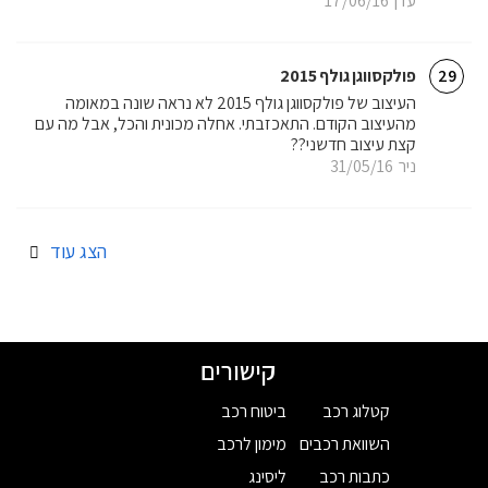
עדן
17/06/16
פולקסווגן גולף 2015
29
העיצוב של פולקסווגן גולף 2015 לא נראה שונה במאומה
מהעיצוב הקודם. התאכזבתי. אחלה מכונית והכל, אבל מה עם
קצת עיצוב חדשני??
ניר
31/05/16
הצג עוד
קישורים
קטלוג רכב
ביטוח רכב
השוואת רכבים
מימון לרכב
כתבות רכב
ליסינג