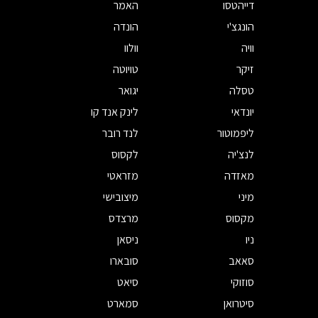
דייהטסו
האמר
הונגצ'י
הונדה
וויה
וולוו
זיקר
טויוטה
טסלה
יגואר
יונדאי
לינק אנד קו
ליפמוטור
לנד רובר
לנצ'יה
לקסוס
מאזדה
מזראטי
מיני
מיצובישי
מקסוס
מרצדס
ניו
ניסאן
סאאב
סובארו
סוזוקי
סיאט
סיטרואן
סמארט