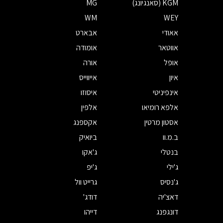
KGM (סאנגיונג)
MG
WM
WEY
אאודי
אבארט
אווטאר
אומודה
אופל
אורה
איון
אייווייס
אינפיניטי
איסוזו
אלפא רומיאו
אלפין
אסטון מרטין
אקספנג
ב.מ.וו
ביואיק
בנטלי
ג'אקו
ג'ילי
ג'יפ
ג'נסיס
גרייט וול
דאצ'יה
דודג'
דונגפנג
דייהו