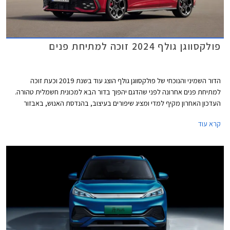
פולקסווגן גולף 2024 זוכה למתיחת פנים
הדור השמיני והנוכחי של פולקסווגן גולף הוצג עוד בשנת 2019 וכעת זוכה
למתיחת פנים אחרונה לפני שהדגם יהפוך בדור הבא למכונית חשמלית טהורה.
העדכון האחרון מקיף למדי ומציג שיפורים בעיצוב, בהנדסת האנוש, באבזור
וביחידות ההנעה. פולקסווגן גולף GTI הספורטיבית אמנם מתחזקת אך גם
קרא עוד
מוותרת על תיבת ההילוכים הידנית עקב תקנות זיהום האוויר המחמירות בתקן
יורו 7, עניין שוודאי מאכזב את חובבי הנהיגה.