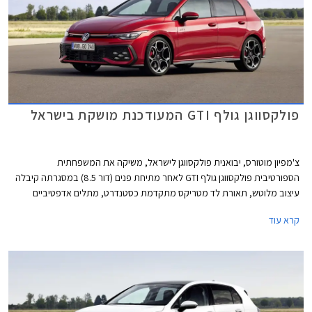
פולקסווגן גולף GTI המעודכנת מושקת בישראל
צ'מפיון מוטורס, יבואנית פולקסווגן לישראל, משיקה את המשפחתית
הספורטיבית פולקסווגן גולף GTI לאחר מתיחת פנים (דור 8.5) במסגרתה קיבלה
עיצוב מלוטש, תאורת לד מטריקס מתקדמת כסטנדרט, מתלים אדפטיביים
DCC, ותוספות אבזור נוחות ובטיחות. מחירה של פולקסווגן גולף GTI התייקר ב-
קרא עוד
45,000 ₪ ביחס לדגם היוצא ועומד כעת על 299,900 ₪.