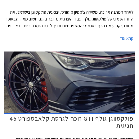
לאחר המתנה ארוכה, משיקה צ'מפיון מוטורס, יבואנית פולקסווגן בישראל, את
הדור השמיני של פולקסווגן גולף. עבור היצרנית מדובר בדגם חשוב מאוד שבאופן
מסורתי קובע את הרף בסגמנט המשפחתיות והפך לדגם הנמכר ביותר באירופה
עם מעל 35 מיליון מסירות בעולם מאז השקת הדור הראשון. הדור השמיני של
קרא עוד
פולקסווגן שומר על אותו מתכון מוצלח אך מותאם לזמננו וכולל תא נוסעים חדשני
בעיצוב נקי, ריבוי פקדי מגע, מסך מגע מרכזי איכותי, בורר הילוכים אלקטרוני,
ומערכות בטיחות אקטיביות מתקדמות המאפשרות נהיגה חצי-אוטונומית.
פולקסווגן גולף GTI זוכה לגרסת קלאבספורט 45
חגיגית