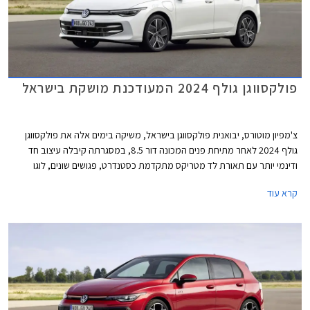
פולקסווגן גולף 2024 המעודכנת מושקת בישראל
צ'מפיון מוטורס, יבואנית פולקסווגן בישראל, משיקה בימים אלה את פולקסווגן
גולף 2024 לאחר מתיחת פנים המכונה דור 8.5, במסגרתה קיבלה עיצוב חד
ודינמי יותר עם תאורת לד מטריקס מתקדמת כסטנדרט, פגושים שונים, לוגו
מואר, וחישוקים בעיצוב חדש. בתא הנוסעים הותקן מסך מרכזי חדש בגודל 12.9
קרא עוד
אינץ' עם ממשק נוח יותר לתפעול ואפשרויות התאמה אישית. בנוסף עודכן היצע
המנועים הכוללים מערכת מיילד הייבריד במתח 48V. המחיר התייקר
משמעותית ביחס לדגם הקודם ועומד על החל מ- 169,900 ₪.