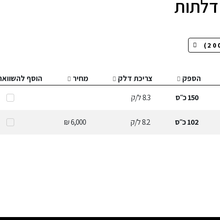
הספק
צריכת דלק
מחיר
הוסף להשוואה
150
כ״ס
8.3
ל/ק
102
כ״ס
8.2
ל/ק
6,000 ₪