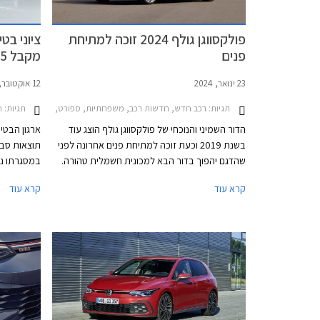
פולקסווגן גולף 2024 זוכה למתיחת
פנים
מקבל 5 כוכבים
23 ינואר, 2024
12 אוקטובר, 2022
תגיות:
תגיות:
רכב חדש, חדשות רכב, משפחתיות, ספורט, פולקסווגן, פולקסווגן גולף GTI 2021-2024, פולקסווגן גולף 2021-2024, פולקסווגן גולף 2024-2026פולקסו
חדשות רכ
הדור השמיני והנוכחי של פולקסווגן גולף הוצג עוד
בשנת 2019 וכעת זוכה למתיחת פנים אחרונה לפני
תוצאות סבב
שהדגם יהפוך בדור הבא למכונית חשמלית טהורה.
במסגרתו נב
העדכון האחרון מקיף למדי ומציג שיפורים בעיצוב,
מאוד עבור 
קרא עוד
קרא עוד
בהנדסת האנוש, באבזור וביחידות ההנעה. פולקסווגן
גולף GTI הספורטיבית אמנם מתחזקת אך גם
מוותרת על תיבת ההילוכים הידנית עקב תקנות
זיהום האוויר המחמירות בתקן יורו 7, עניין שוודאי
מאכזב את חובבי הנהיגה.
EQE, סי
גולף שעברה