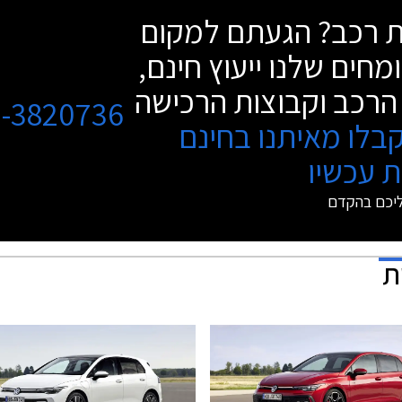
שת רכב? הגעתם למקום
מחים שלנו ייעוץ חינם,
הרכב וקבוצות הרכישה
3-3820736
בלו מאיתנו בחינם
 עכשיו
ליכם בהקדם