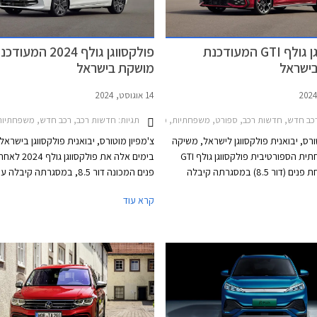
פולקסווגן גולף GTI המעודכנת
פולקסווגן גולף 2024 המעוד
ישראל
מושקת בישראל
14 אוגוסט, 2024
תגיות:
כב חדש, חדשות רכב, ספורט, משפחתיות, פולקסווגן, פולקסווגן גולף GTI 2021-2024, פולקסווגן גולף GTI 2024-2026מחירון רכב
חדשות רכב, רכב חדש, משפחתיות, פולקסווגן, פולקסווגן גולף 
ורס, יבואנית פולקסווגן לישראל, משיקה
צ'מפיון מוטורס, יבואנית פולקסווגן בישראל
את המשפחתית הספורטיבית פולקסווגן גולף GTI
בימים אלה את פולקסו
לאחר מתיחת פנים (דור 8.5) במסגרתה קיבלה
פנים המכונה דור 8.5, במסגרתה קיבל
טש, תאורת לד מטריקס מתקדמת
ודינמי יותר עם תאורת לד מטריקס מתקדמ
קרא עוד
כסטנדרט, מתלים אדפטיביים DCC, ותוספות אבזור
כסטנדרט, פגושים שונים, לוגו מואר, וחישוק
נוחות ובטיחות. מחירה של פולקסווגן גולף GTI
בעיצוב חדש. בתא הנוסעים הותקן מסך מר
התייקר ב- 45,000 ₪ ביחס לדגם היוצא ועומד כעת
בגודל 12.9 אינץ' עם ממשק נוח יותר לתפ
ואפשרויות התאמה אישית. בנוסף עודכן הי
המנועים הכוללים מערכת מיילד הייבריד 
48V. המחיר התייקר משמעותית ביחס לדג
ועומד על החל מ- 169,900 ₪.