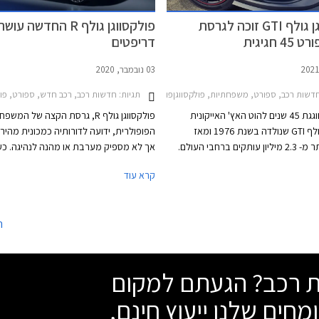
פולקסווגן גולף GTI זוכה לגרסת
פולקסווגן גולף R החדשה ע
 חגיגית
דריפטים
03 נובמבר, 2020
2017-2021מחירון רכב
דשות רכב, ספורט, משפחתיות, פולקסווגןפולקסווגן גולף GTI חמש דלתות 2017-2021
תגיות:
חדשות רכב, רכב חדש, ספורט, פולקסווגןפולקסו
פולקסווגן חוגגת 45 שנים להוט האץ' האייקונית
פולקסווגן גולף R, גרסת הקצה של המש
פולקסווגן גולף GTI שנולדה בשנת 1976 ומאז
הפופולרית, ידועה לדורותיה כמכונית מהיר
נמכרה ביותר מ- 2.3 מיליון עותקים ברחבי העולם.
אך לא מספיק מערבת או מהנה לנהיגה. כע
ע מציגה היצרנית את פולקסווגן גולף
קרא עוד
GTI קלאבספורט 45 - מהדורה חגיגית המצוידת
המבטיחה לענות לדרישותיהם של חובבי הנ
בחבילת עיצוב הכוללת חישוקי 19 אינץ' עם מסגרת
ובאופן מפתיע גם לאלה שרוצים להשתובב 
 ספוילר אחורי מוגדל, מראות בצבע
משחקי זנב.
ה
ק, ומדבקות מעוצבות בתחתית הדלתות.
שת רכב? הגעתם למקום
מחים שלנו ייעוץ חינם,