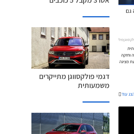
ושה גם
וגן גולף 5 דלתות 2017-2021
פחתית
ה וחזקה
ת מציגה
פולקסווגן את הדור השמיני של גולף בגרסת R
דגמי פולקסווגן מתייקרים
היגה,
עם
משמעותית
צג עוד