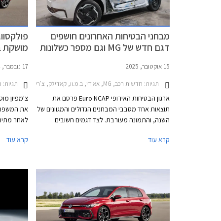
מבחני הבטיחות האחרונים חושפים
דגם חדש של MG וגם מספר כשלונות
מושקת ב
והצלחות
15 אוקטובר, 2025
17 נובמבר, 2024
תגיות:
חדשות רכב, MG, אאודי, ב.מ.וו, קאדילק, צ'רי, קופרה, דונגפנג, מאזדה, הונגצ'י, פולקסווגן, סקודה, פולקסווגן גולף 2024-2026, קאדילק אופטיק 2025-2026, צ'רי טיגו 7 פרו 2025-2026, צ'רי טיגו 8 פרו 2024-2026, דונגפנג בוקס 2024-2026, פולקסווגן ID.4 2022-2024, סקודה אוקטביה 2024-2026פולקסווגן טי קרוס 2024-2026
תגיות:
ר
ארגון הבטיחות האירופי Euro NCAP פרסם את
צ'מפיון מוט
תוצאות אחד מסבבי המבחנים הגדולים והמגוונים של
השנה, והתמונה מעורבת. לצד דגמים חשובים
שהוכיחו עליונות בתחום הבטיחות, התגלו גם חולשות
עיצוב מלו
קרא עוד
קרא עוד
מדאיגות וציונים נמוכים של 3 כוכבים מתוך 5 בדגמי
דונגפנג בוקס ופולקסווגן טי-קרוס הותיק שהתייצב
למבחן חוזר על מנת לבדוק את רמת בטיחותו
בסטנדרטים של היום.
על 299,900 ₪.