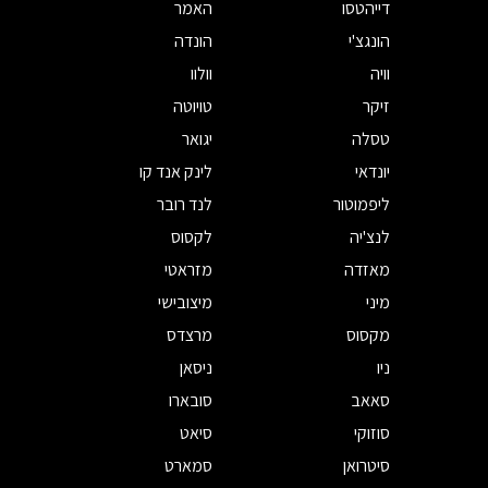
דייהטסו
האמר
הונגצ'י
הונדה
וויה
וולוו
זיקר
טויוטה
טסלה
יגואר
יונדאי
לינק אנד קו
ליפמוטור
לנד רובר
לנצ'יה
לקסוס
מאזדה
מזראטי
מיני
מיצובישי
מקסוס
מרצדס
ניו
ניסאן
סאאב
סובארו
סוזוקי
סיאט
סיטרואן
סמארט