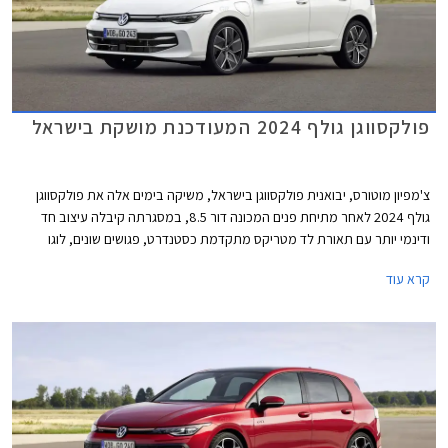
פולקסווגן גולף 2024 המעודכנת מושקת בישראל
צ'מפיון מוטורס, יבואנית פולקסווגן בישראל, משיקה בימים אלה את פולקסווגן
גולף 2024 לאחר מתיחת פנים המכונה דור 8.5, במסגרתה קיבלה עיצוב חד
ודינמי יותר עם תאורת לד מטריקס מתקדמת כסטנדרט, פגושים שונים, לוגו
מואר, וחישוקים בעיצוב חדש. בתא הנוסעים הותקן מסך מרכזי חדש בגודל 12.9
קרא עוד
אינץ' עם ממשק נוח יותר לתפעול ואפשרויות התאמה אישית. בנוסף עודכן היצע
המנועים הכוללים מערכת מיילד הייבריד במתח 48V. המחיר התייקר
משמעותית ביחס לדגם הקודם ועומד על החל מ- 169,900 ₪.