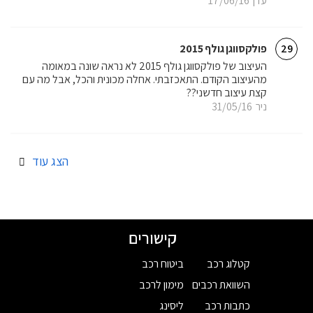
עדן
17/06/16
פולקסווגן גולף 2015
29
העיצוב של פולקסווגן גולף 2015 לא נראה שונה במאומה
מהעיצוב הקודם. התאכזבתי. אחלה מכונית והכל, אבל מה עם
קצת עיצוב חדשני??
ניר
31/05/16
הצג עוד
קישורים
קטלוג רכב
ביטוח רכב
השוואת רכבים
מימון לרכב
כתבות רכב
ליסינג