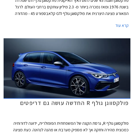
פולקסווגן חוגגת 45 שנים להוט האץ' האייקונית פולקסווגן גולף GTI שנולדה
בשנת 1976 ומאז נמכרה ביותר מ- 2.3 מיליון עותקים ברחבי העולם. לרגל
המאורע מציגה היצרנית את פולקסווגן גולף GTI קלאבספורט 45 - מהדורה
חגיגית המצוידת בחבילת עיצוב הכוללת חישוקי 19 אינץ' עם מסגרת בצבע
קרא עוד
אדום, ספוילר אחורי מוגדל, מראות בצבע שחור מבריק, ומדבקות מעוצבות
בתחתית הדלתות.
פולקסווגן גולף R החדשה עושה גם דריפטים
פולקסווגן גולף R, גרסת הקצה של המשפחתית הפופולרית, ידועה לדורותיה
כמכונית מהירה וחזקה אך לא מספיק מערבת או מהנה לנהיגה. כעת מציגה