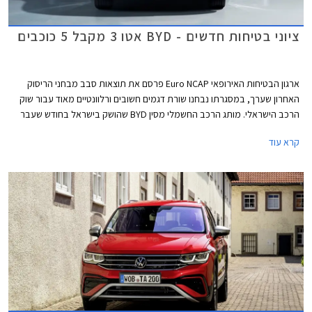
ציוני בטיחות חדשים - BYD אטו 3 מקבל 5 כוכבים
ארגון הבטיחות האירופאי Euro NCAP פרסם את תוצאות סבב מבחני הריסוק
האחרון שערך, במסגרתו נבחנו שורת דגמים חשובים ורלוונטיים מאוד עבור שוק
הרכב הישראלי. מותג הרכב החשמלי מסין BYD שהושק בישראל בחודש שעבר
שלח את BYD אטו 3 כנציג ראשון למותג במבחני הריסוק האירופאיים וזה הצליח
קרא עוד
לגרוף ציון מרבי של 5 כוכבים יחד עם ב.מ.וו X1, מאזדה CX-60, מרצדס EQE,
סיאט איביזה וסיאט ארונה הוותיקות, ופולקסווגן גולף שעברה מקצה שיפורים קל.