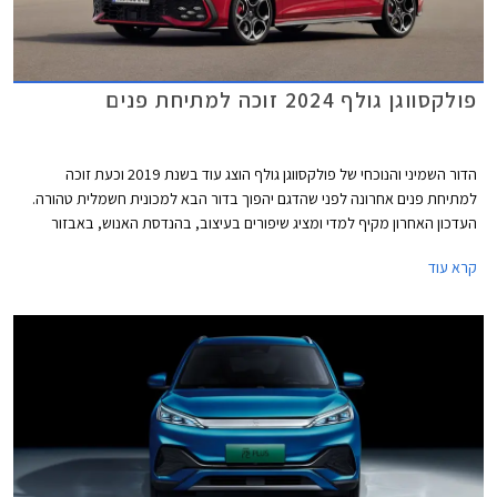
פולקסווגן גולף 2024 זוכה למתיחת פנים
הדור השמיני והנוכחי של פולקסווגן גולף הוצג עוד בשנת 2019 וכעת זוכה
למתיחת פנים אחרונה לפני שהדגם יהפוך בדור הבא למכונית חשמלית טהורה.
העדכון האחרון מקיף למדי ומציג שיפורים בעיצוב, בהנדסת האנוש, באבזור
וביחידות ההנעה. פולקסווגן גולף GTI הספורטיבית אמנם מתחזקת אך גם
קרא עוד
מוותרת על תיבת ההילוכים הידנית עקב תקנות זיהום האוויר המחמירות בתקן
יורו 7, עניין שוודאי מאכזב את חובבי הנהיגה.