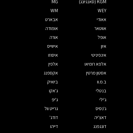
KGM (סאנגיונג)
MG
WM
WEY
אאודי
אבארט
אווטאר
אומודה
אופל
אורה
איון
אייווייס
אינפיניטי
איסוזו
אלפא רומיאו
אלפין
אסטון מרטין
אקספנג
ב.מ.וו
ביואיק
בנטלי
ג'אקו
ג'ילי
ג'יפ
ג'נסיס
גרייט וול
דאצ'יה
דודג'
דונגפנג
דייהו