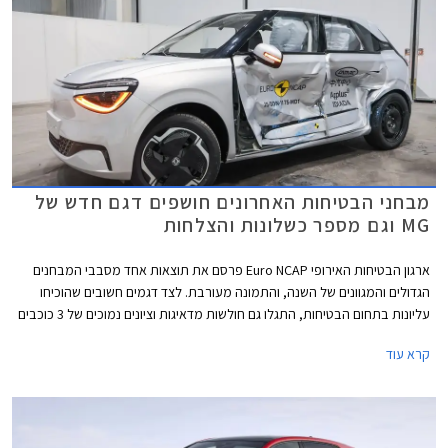
מבחני הבטיחות האחרונים חושפים דגם חדש של
MG וגם מספר כשלונות והצלחות
ארגון הבטיחות האירופי Euro NCAP פרסם את תוצאות אחד מסבבי המבחנים
הגדולים והמגוונים של השנה, והתמונה מעורבת. לצד דגמים חשובים שהוכיחו
עליונות בתחום הבטיחות, התגלו גם חולשות מדאיגות וציונים נמוכים של 3 כוכבים
מתוך 5 בדגמי דונגפנג בוקס ופולקסווגן טי-קרוס הותיק שהתייצב למבחן חוזר על
קרא עוד
מנת לבדוק את רמת בטיחותו בסטנדרטים של היום.