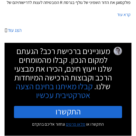
פולקסווגן את הדור השמיני של גולף בגרסת R המבטיחה לענות לדרישותיהם של
חובבי הנהיגה, ובאופן מפתיע גם לאלה שרוצים להשתובב עם משחקי זנב.
קרא עוד
הצג עוד
מעוניינים ברכישת רכב? הגעתם
למקום הנכון. קבלו מהמומחים
שלנו ייעוץ חינם, הכירו את מבצעי
הרכב וקבוצות הרכישה המיוחדות
שלנו.
קבלו מאיתנו בחינם הצעה
אטרקטיבית עכשיו
התקשרו
התקשרו או
מלאו פרטים
ונחזור אליכם בהקדם