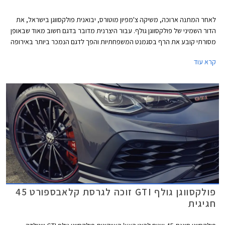
לאחר המתנה ארוכה, משיקה צ'מפיון מוטורס, יבואנית פולקסווגן בישראל, את
הדור השמיני של פולקסווגן גולף. עבור היצרנית מדובר בדגם חשוב מאוד שבאופן
מסורתי קובע את הרף בסגמנט המשפחתיות והפך לדגם הנמכר ביותר באירופה
עם מעל 35 מיליון מסירות בעולם מאז השקת הדור הראשון. הדור השמיני של
קרא עוד
פולקסווגן שומר על אותו מתכון מוצלח אך מותאם לזמננו וכולל תא נוסעים חדשני
בעיצוב נקי, ריבוי פקדי מגע, מסך מגע מרכזי איכותי, בורר הילוכים אלקטרוני,
ומערכות בטיחות אקטיביות מתקדמות המאפשרות נהיגה חצי-אוטונומית.
פולקסווגן גולף GTI זוכה לגרסת קלאבספורט 45
חגיגית