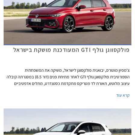
פולקסווגן גולף GTI המעודכנת מושקת בישראל
צ'מפיון מוטורס, יבואנית פולקסווגן לישראל, משיקה את המשפחתית
הספורטיבית פולקסווגן גולף GTI לאחר מתיחת פנים (דור 8.5) במסגרתה קיבלה
עיצוב מלוטש, תאורת לד מטריקס מתקדמת כסטנדרט, מתלים אדפטיביים
DCC, ותוספות אבזור נוחות ובטיחות. מחירה של פולקסווגן גולף GTI התייקר ב-
קרא עוד
45,000 ₪ ביחס לדגם היוצא ועומד כעת על 299,900 ₪.