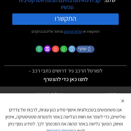
עכשיו
התקשרו
התקשרו או
מלאו פרטים
ונחזור אליכם בהקדם
שתף
לפורטל הרכב גיר דרושים כתבי רכב -
לחצו כאן כדי להצטרף
אודותינו
שאלות נפוצות
×
לתנאי השימוש
מדיניות פרטיות
אנו משתמשים בטכנולוגיות איסוף מידע כגון עוגיות, לרבות של צדדים
הצהרת נגישות
צור קשר
שלישיים, כדי לשפר את חווית הגלישה באתר ולמטרות סטטיסטיקה, איפיון
ושיווק. המשך גלישה באתר מהווה את הסכמתך לכך. למידע נוסף ניתן
עוגיות
לעיין
במדיניות הפרטיות