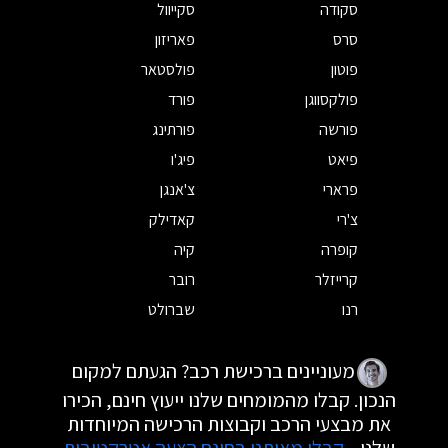
סקודה
סקייוול
סרס
פאריזון
פוטון
פולסטאר
פולקסווגן
פורד
פורשה
פורתינג
פיאט
פיג'ו
פרארי
צ'אנגן
צ'רי
קאדילק
קופרה
קיה
קרייזלר
רובר
רנו
שברולט
מעוניינים ברכישת רכב? הגעתם למקום
הנכון. קבלו מהמומחים שלנו ייעוץ חינם, הכירו
את מבצעי הרכב וקבוצות הרכישה המיוחדות
שלנו.
קבלו מאיתנו בחינם הצעה אטרקטיבית