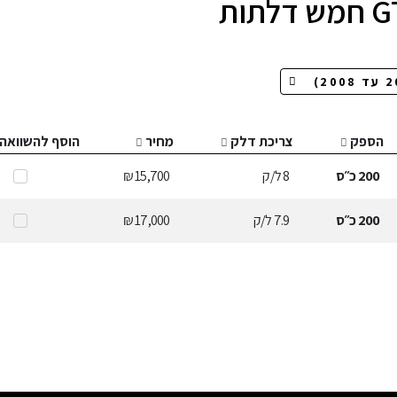
הספק
צריכת דלק
מחיר
הוסף להשוואה
200
כ״ס
8
ל/ק
15,700 ₪
200
כ״ס
7.9
ל/ק
17,000 ₪