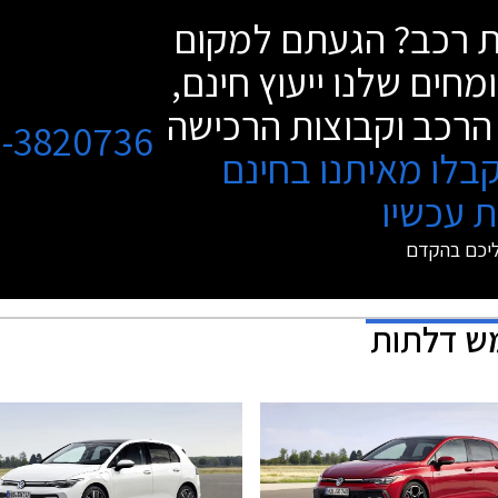
שת רכב? הגעתם למקום
מחים שלנו ייעוץ חינם,
הרכב וקבוצות הרכישה
3-3820736
בלו מאיתנו בחינם
 עכשיו
ליכם בהקדם