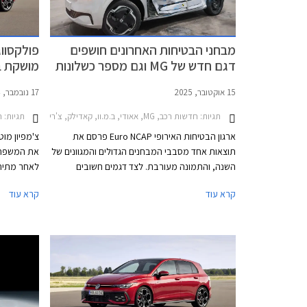
מבחני הבטיחות האחרונים חושפים
דגם חדש של MG וגם מספר כשלונות
מושקת ב
והצלחות
15 אוקטובר, 2025
17 נובמבר, 2024
תגיות:
חדשות רכב, MG, אאודי, ב.מ.וו, קאדילק, צ'רי, קופרה, דונגפנג, מאזדה, הונגצ'י, פולקסווגן, סקודה, פולקסווגן גולף 2024-2026, קאדילק אופטיק 2025-2026, צ'רי טיגו 7 פרו 2025-2026, צ'רי טיגו 8 פרו 2024-2026, דונגפנג בוקס 2024-2026, פולקסווגן ID.4 2022-2024, סקודה אוקטביה 2024-2026פולקסווגן טי קרוס 2024-2026
תגיות:
ר
ארגון הבטיחות האירופי Euro NCAP פרסם את
צ'מפיון מוט
תוצאות אחד מסבבי המבחנים הגדולים והמגוונים של
השנה, והתמונה מעורבת. לצד דגמים חשובים
שהוכיחו עליונות בתחום הבטיחות, התגלו גם חולשות
עיצוב מלו
קרא עוד
קרא עוד
מדאיגות וציונים נמוכים של 3 כוכבים מתוך 5 בדגמי
דונגפנג בוקס ופולקסווגן טי-קרוס הותיק שהתייצב
למבחן חוזר על מנת לבדוק את רמת בטיחותו
בסטנדרטים של היום.
על 299,900 ₪.