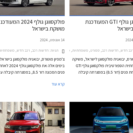
פולקסווגן גולף GTI המעודכנת
פולקסווגן גולף 2024 המעוד
ישראל
מושקת בישראל
14 אוגוסט, 2024
תגיות:
כב חדש, חדשות רכב, ספורט, משפחתיות, פולקסווגן, פולקסווגן גולף GTI 2021-2024, פולקסווגן גולף GTI 2024-2026מחירון רכב
חדשות רכב, רכב חדש, משפחתיות, פולקסווגן, פולקסווגן גולף 
ורס, יבואנית פולקסווגן לישראל, משיקה
צ'מפיון מוטורס, יבואנית פולקסווגן בישראל
את המשפחתית הספורטיבית פולקסווגן גולף GTI
בימים אלה את פולקסו
לאחר מתיחת פנים (דור 8.5) במסגרתה קיבלה
פנים המכונה דור 8.5, במסגרתה קיבל
טש, תאורת לד מטריקס מתקדמת
ודינמי יותר עם תאורת לד מטריקס מתקדמ
קרא עוד
כסטנדרט, מתלים אדפטיביים DCC, ותוספות אבזור
כסטנדרט, פגושים שונים, לוגו מואר, וחישוק
נוחות ובטיחות. מחירה של פולקסווגן גולף GTI
בעיצוב חדש. בתא הנוסעים הותקן מסך מר
התייקר ב- 45,000 ₪ ביחס לדגם היוצא ועומד כעת
בגודל 12.9 אינץ' עם ממשק נוח יותר לתפ
ואפשרויות התאמה אישית. בנוסף עודכן הי
המנועים הכוללים מערכת מיילד הייבריד 
48V. המחיר התייקר משמעותית ביחס לדג
ועומד על החל מ- 169,900 ₪.