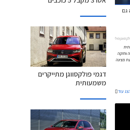
ושה גם
וגן גולף 5 דלתות 2017-2021
פחתית
ה וחזקה
ת מציגה
פולקסווגן את הדור השמיני של גולף בגרסת R
דגמי פולקסווגן מתייקרים
היגה,
עם
משמעותית
צג עוד