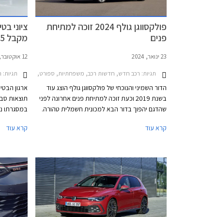
פולקסווגן גולף 2024 זוכה למתיחת
פנים
מקבל 5 כוכבים
23 ינואר, 2024
12 אוקטובר, 2022
תגיות:
תגיות:
רכב חדש, חדשות רכב, משפחתיות, ספורט, פולקסווגן, פולקסווגן גולף GTI 2021-2024, פולקסווגן גולף 2021-2024, פולקסווגן גולף 2024-2026פולקסו
חדשות רכ
הדור השמיני והנוכחי של פולקסווגן גולף הוצג עוד
בשנת 2019 וכעת זוכה למתיחת פנים אחרונה לפני
תוצאות סבב
שהדגם יהפוך בדור הבא למכונית חשמלית טהורה.
במסגרתו נב
העדכון האחרון מקיף למדי ומציג שיפורים בעיצוב,
מאוד עבור 
קרא עוד
קרא עוד
בהנדסת האנוש, באבזור וביחידות ההנעה. פולקסווגן
גולף GTI הספורטיבית אמנם מתחזקת אך גם
מוותרת על תיבת ההילוכים הידנית עקב תקנות
זיהום האוויר המחמירות בתקן יורו 7, עניין שוודאי
מאכזב את חובבי הנהיגה.
EQE, סי
גולף שעברה