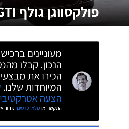
פולקסווגן גולף GTI חמש דלתות
מעוניינים ברכי
הנכון. קבלו מהמו
הכירו את מבצעי 
המיוחדות שלנו.
ק
הצעה אטרקטיבית
התקשרו או
מלאו פרטים
ונחזור א