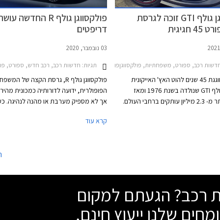
פולקסווגן גולף GTI זוכה לגרסת
פולקסווגן גולף R החדשה ע
 חגיגית
דריפטים
03 נובמבר, 2020
2017-2021מחירון רכב
דשות רכב, ספורט, משפחתיות, פולקסווגןפולקסווגן גולף GTI חמש דלתות 2017-2021
תגיות:
חדשות רכב, רכב חדש, ספורט, פולקסווגןפולקסו
פולקסווגן חוגגת 45 שנים להוט האץ' האייקונית
פולקסווגן גולף R, גרסת הקצה של המש
פולקסווגן גולף GTI שנולדה בשנת 1976 ומאז
הפופולרית, ידועה לדורותיה כמכונית מהיר
נמכרה ביותר מ- 2.3 מיליון עותקים ברחבי העולם.
אך לא מספיק מערבת או מהנה לנהיגה. כע
ע מציגה היצרנית את פולקסווגן גולף
קרא עוד
GTI קלאבספורט 45 - מהדורה חגיגית המצוידת
המבטיחה לענות לדרישותיהם של חובבי הנ
בחבילת עיצוב הכוללת חישוקי 19 אינץ' עם מסגרת
ובאופן מפתיע גם לאלה שרוצים להשתובב 
 ספוילר אחורי מוגדל, מראות בצבע
משחקי זנב.
ה
ק, ומדבקות מעוצבות בתחתית הדלתות.
שת רכב? הגעתם למקום
מחים שלנו ייעוץ חינם,