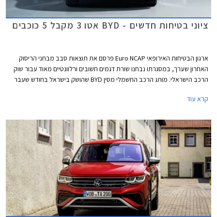
ציוני בטיחות חדשים - BYD אטו 3 מקבל 5 כוכבים
ארגון הבטיחות האירופאי Euro NCAP פרסם את תוצאות סבב מבחני הריסוק
האחרון שערך, במסגרתו נבחנו שורת דגמים חשובים ורלוונטיים מאוד עבור שוק
הרכב הישראלי. מותג הרכב החשמלי מסין BYD שהושק בישראל בחודש שעבר
שלח את BYD אטו 3 כנציג ראשון למותג במבחני הריסוק האירופאיים וזה הצליח
קרא עוד
לגרוף ציון מרבי של 5 כוכבים יחד עם ב.מ.וו X1, מאזדה CX-60, מרצדס EQE,
סיאט איביזה וסיאט ארונה הוותיקות, ופולקסווגן גולף שעברה מקצה שיפורים קל.