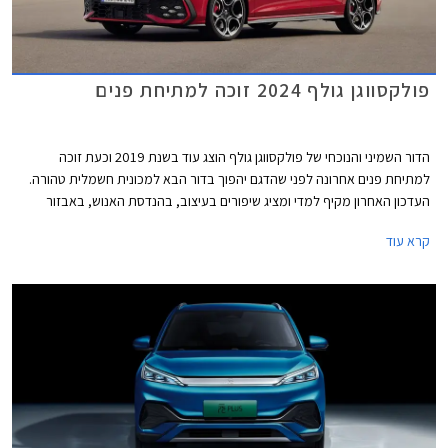
פולקסווגן גולף 2024 זוכה למתיחת פנים
הדור השמיני והנוכחי של פולקסווגן גולף הוצג עוד בשנת 2019 וכעת זוכה
למתיחת פנים אחרונה לפני שהדגם יהפוך בדור הבא למכונית חשמלית טהורה.
העדכון האחרון מקיף למדי ומציג שיפורים בעיצוב, בהנדסת האנוש, באבזור
וביחידות ההנעה. פולקסווגן גולף GTI הספורטיבית אמנם מתחזקת אך גם
קרא עוד
מוותרת על תיבת ההילוכים הידנית עקב תקנות זיהום האוויר המחמירות בתקן
יורו 7, עניין שוודאי מאכזב את חובבי הנהיגה.