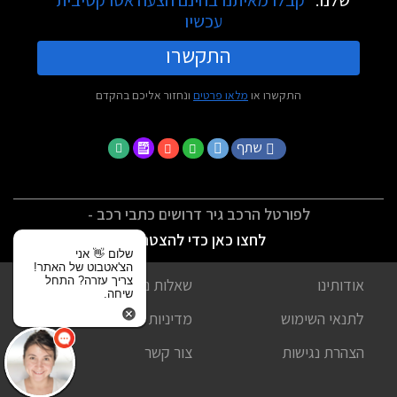
עכשיו
התקשרו
התקשרו או
מלאו פרטים
ונחזור אליכם בהקדם
שתף
לפורטל הרכב גיר דרושים כתבי רכב -
לחצו כאן כדי להצטרף
שלום 👋 אני
הצ'אטבוט של האתר!
צריך עזרה? התחל
אודותינו
שאלות נפוצות
שיחה.
לתנאי השימוש
מדיניות פרטיות
הצהרת נגישות
צור קשר