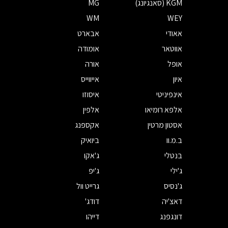
KGM (סאנגיונג)
MG
WM
WEY
אאודי
אבארט
אווטאר
אומודה
אופל
אורה
איון
אייווייס
אינפיניטי
איסוזו
אלפא רומיאו
אלפין
אסטון מרטין
אקספנג
ב.מ.וו
ביואיק
בנטלי
ג'אקו
ג'ילי
ג'יפ
ג'נסיס
גרייט וול
דאצ'יה
דודג'
דונגפנג
דייהו