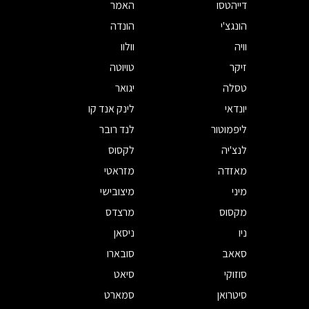
דייהטסו
האמר
הונגצ'י
הונדה
וויה
וולוו
זיקר
טויוטה
טסלה
יגואר
יונדאי
לינק אנד קו
ליפמוטור
לנד רובר
לנצ'יה
לקסוס
מאזדה
מזראטי
מיני
מיצובישי
מקסוס
מרצדס
ניו
ניסאן
סאאב
סובארו
סוזוקי
סיאט
סיטרואן
סמארט