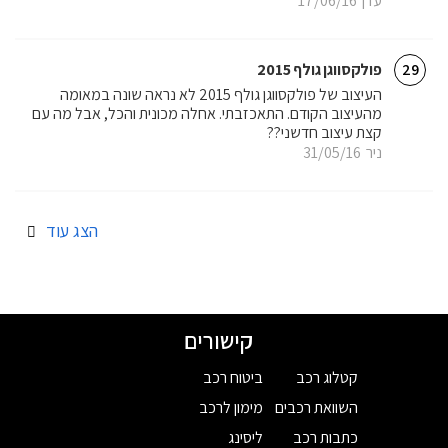
עדן
17/06/16
פולקסווגן גולף 2015
29
העיצוב של פולקסווגן גולף 2015 לא נראה שונה במאומה
מהעיצוב הקודם. התאכזבתי. אחלה מכונית והכל, אבל מה עם
קצת עיצוב חדשני??
ניר
31/05/16
הצג עוד
קישורים
קטלוג רכב
ביטוח רכב
השוואת רכבים
מימון לרכב
כתבות רכב
ליסינג