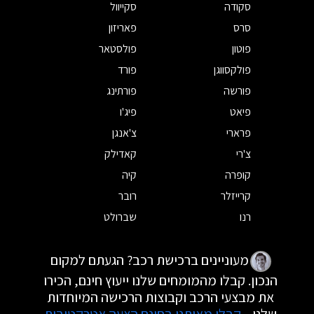
סקודה
סקייוול
סרס
פאריזון
פוטון
פולסטאר
פולקסווגן
פורד
פורשה
פורתינג
פיאט
פיג'ו
פרארי
צ'אנגן
צ'רי
קאדילק
קופרה
קיה
קרייזלר
רובר
רנו
שברולט
מעוניינים ברכישת רכב? הגעתם למקום
הנכון. קבלו מהמומחים שלנו ייעוץ חינם, הכירו
את מבצעי הרכב וקבוצות הרכישה המיוחדות
שלנו.
קבלו מאיתנו בחינם הצעה אטרקטיבית