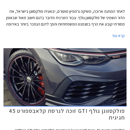
לאחר המתנה ארוכה, משיקה צ'מפיון מוטורס, יבואנית פולקסווגן בישראל, את
הדור השמיני של פולקסווגן גולף. עבור היצרנית מדובר בדגם חשוב מאוד שבאופן
מסורתי קובע את הרף בסגמנט המשפחתיות והפך לדגם הנמכר ביותר באירופה
עם מעל 35 מיליון מסירות בעולם מאז השקת הדור הראשון. הדור השמיני של
קרא עוד
פולקסווגן שומר על אותו מתכון מוצלח אך מותאם לזמננו וכולל תא נוסעים חדשני
בעיצוב נקי, ריבוי פקדי מגע, מסך מגע מרכזי איכותי, בורר הילוכים אלקטרוני,
ומערכות בטיחות אקטיביות מתקדמות המאפשרות נהיגה חצי-אוטונומית.
פולקסווגן גולף GTI זוכה לגרסת קלאבספורט 45
חגיגית