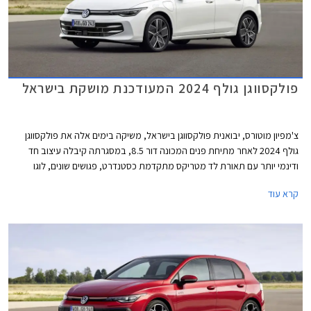
פולקסווגן גולף 2024 המעודכנת מושקת בישראל
צ'מפיון מוטורס, יבואנית פולקסווגן בישראל, משיקה בימים אלה את פולקסווגן
גולף 2024 לאחר מתיחת פנים המכונה דור 8.5, במסגרתה קיבלה עיצוב חד
ודינמי יותר עם תאורת לד מטריקס מתקדמת כסטנדרט, פגושים שונים, לוגו
מואר, וחישוקים בעיצוב חדש. בתא הנוסעים הותקן מסך מרכזי חדש בגודל 12.9
קרא עוד
אינץ' עם ממשק נוח יותר לתפעול ואפשרויות התאמה אישית. בנוסף עודכן היצע
המנועים הכוללים מערכת מיילד הייבריד במתח 48V. המחיר התייקר
משמעותית ביחס לדגם הקודם ועומד על החל מ- 169,900 ₪.