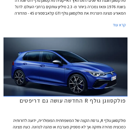
פולקסווגן חוגגת 45 שנים להוט האץ' האייקונית פולקסווגן גולף GTI שנולדה
בשנת 1976 ומאז נמכרה ביותר מ- 2.3 מיליון עותקים ברחבי העולם. לרגל
המאורע מציגה היצרנית את פולקסווגן גולף GTI קלאבספורט 45 - מהדורה
חגיגית המצוידת בחבילת עיצוב הכוללת חישוקי 19 אינץ' עם מסגרת בצבע
קרא עוד
אדום, ספוילר אחורי מוגדל, מראות בצבע שחור מבריק, ומדבקות מעוצבות
בתחתית הדלתות.
פולקסווגן גולף R החדשה עושה גם דריפטים
פולקסווגן גולף R, גרסת הקצה של המשפחתית הפופולרית, ידועה לדורותיה
כמכונית מהירה וחזקה אך לא מספיק מערבת או מהנה לנהיגה. כעת מציגה