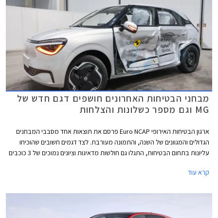
מבחני הבטיחות האחרונים חושפים דגם חדש של
MG וגם מספר כשלונות והצלחות
ארגון הבטיחות האירופי Euro NCAP פרסם את תוצאות אחד מסבבי המבחנים
הגדולים והמגוונים של השנה, והתמונה מעורבת. לצד דגמים חשובים שהוכיחו
עליונות בתחום הבטיחות, התגלו גם חולשות מדאיגות וציונים נמוכים של 3 כוכבים
מתוך 5 בדגמי דונגפנג בוקס ופולקסווגן טי-קרוס הותיק שהתייצב למבחן חוזר על
קרא עוד
מנת לבדוק את רמת בטיחותו בסטנדרטים של היום.