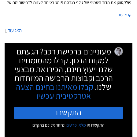
פולקסווגן את הדור השמיני של גולף בגרסת R המבטיחה לענות לדרישותיהם של
חובבי הנהיגה, ובאופן מפתיע גם לאלה שרוצים להשתובב עם משחקי זנב.
קרא עוד
הצג עוד
מעוניינים ברכישת רכב? הגעתם
למקום הנכון. קבלו מהמומחים
שלנו ייעוץ חינם, הכירו את מבצעי
הרכב וקבוצות הרכישה המיוחדות
שלנו.
קבלו מאיתנו בחינם הצעה
אטרקטיבית עכשיו
התקשרו
התקשרו או
מלאו פרטים
ונחזור אליכם בהקדם