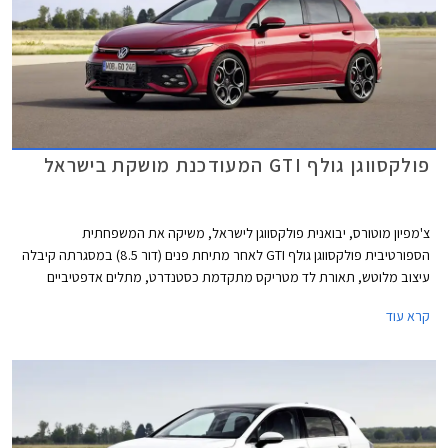
פולקסווגן גולף GTI המעודכנת מושקת בישראל
צ'מפיון מוטורס, יבואנית פולקסווגן לישראל, משיקה את המשפחתית
הספורטיבית פולקסווגן גולף GTI לאחר מתיחת פנים (דור 8.5) במסגרתה קיבלה
עיצוב מלוטש, תאורת לד מטריקס מתקדמת כסטנדרט, מתלים אדפטיביים
DCC, ותוספות אבזור נוחות ובטיחות. מחירה של פולקסווגן גולף GTI התייקר ב-
קרא עוד
45,000 ₪ ביחס לדגם היוצא ועומד כעת על 299,900 ₪.