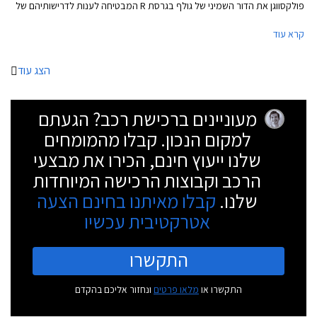
פולקסווגן את הדור השמיני של גולף בגרסת R המבטיחה לענות לדרישותיהם של
חובבי הנהיגה, ובאופן מפתיע גם לאלה שרוצים להשתובב עם משחקי זנב.
קרא עוד
הצג עוד
מעוניינים ברכישת רכב? הגעתם
למקום הנכון. קבלו מהמומחים
שלנו ייעוץ חינם, הכירו את מבצעי
הרכב וקבוצות הרכישה המיוחדות
שלנו.
קבלו מאיתנו בחינם הצעה
אטרקטיבית עכשיו
התקשרו
התקשרו או
מלאו פרטים
ונחזור אליכם בהקדם