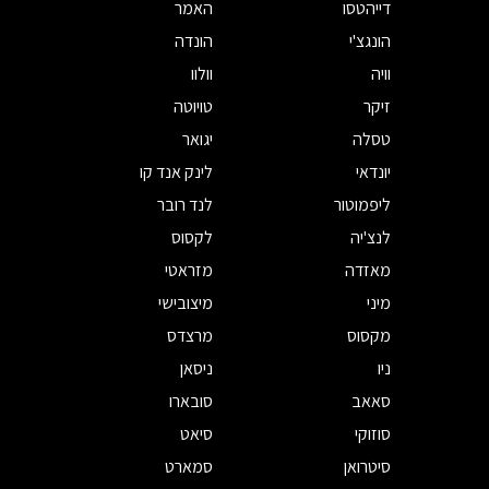
דייהטסו
האמר
הונגצ'י
הונדה
וויה
וולוו
זיקר
טויוטה
טסלה
יגואר
יונדאי
לינק אנד קו
ליפמוטור
לנד רובר
לנצ'יה
לקסוס
מאזדה
מזראטי
מיני
מיצובישי
מקסוס
מרצדס
ניו
ניסאן
סאאב
סובארו
סוזוקי
סיאט
סיטרואן
סמארט