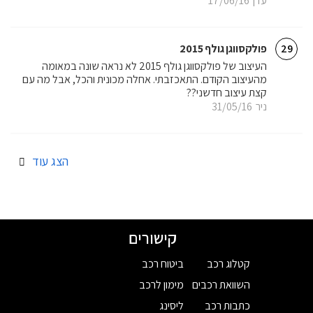
עדן
17/06/16
פולקסווגן גולף 2015
29
העיצוב של פולקסווגן גולף 2015 לא נראה שונה במאומה
מהעיצוב הקודם. התאכזבתי. אחלה מכונית והכל, אבל מה עם
קצת עיצוב חדשני??
ניר
31/05/16
הצג עוד
קישורים
קטלוג רכב
ביטוח רכב
השוואת רכבים
מימון לרכב
כתבות רכב
ליסינג