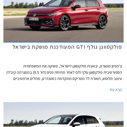
פולקסווגן גולף GTI המעודכנת מושקת בישראל
צ'מפיון מוטורס, יבואנית פולקסווגן לישראל, משיקה את המשפחתית
הספורטיבית פולקסווגן גולף GTI לאחר מתיחת פנים (דור 8.5) במסגרתה קיבלה
עיצוב מלוטש, תאורת לד מטריקס מתקדמת כסטנדרט, מתלים אדפטיביים
DCC, ותוספות אבזור נוחות ובטיחות. מחירה של פולקסווגן גולף GTI התייקר ב-
קרא עוד
45,000 ₪ ביחס לדגם היוצא ועומד כעת על 299,900 ₪.