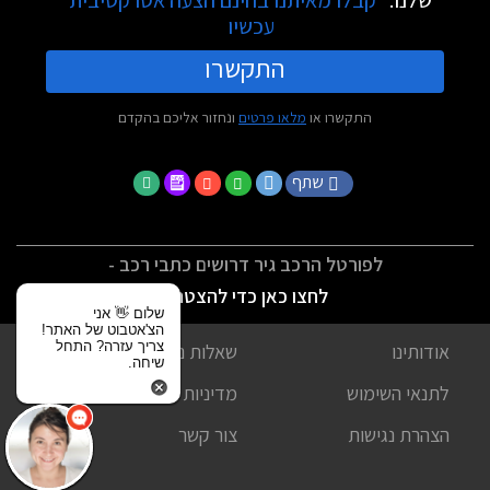
עכשיו
התקשרו
התקשרו או
מלאו פרטים
ונחזור אליכם בהקדם
שתף
לפורטל הרכב גיר דרושים כתבי רכב -
לחצו כאן כדי להצטרף
שלום 👋 אני
הצ'אטבוט של האתר!
צריך עזרה? התחל
אודותינו
שאלות נפוצות
שיחה.
לתנאי השימוש
מדיניות פרטיות
הצהרת נגישות
צור קשר