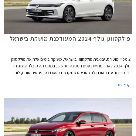
פולקסווגן גולף 2024 המעודכנת מושקת בישראל
צ'מפיון מוטורס, יבואנית פולקסווגן בישראל, משיקה בימים אלה את פולקסווגן
גולף 2024 לאחר מתיחת פנים המכונה דור 8.5, במסגרתה קיבלה עיצוב חד
ודינמי יותר עם תאורת לד מטריקס מתקדמת כסטנדרט, פגושים שונים, לוגו
מואר, וחישוקים בעיצוב חדש. בתא הנוסעים הותקן מסך מרכזי חדש בגודל 12.9
קרא עוד
אינץ' עם ממשק נוח יותר לתפעול ואפשרויות התאמה אישית. בנוסף עודכן היצע
המנועים הכוללים מערכת מיילד הייבריד במתח 48V. המחיר התייקר
משמעותית ביחס לדגם הקודם ועומד על החל מ- 169,900 ₪.