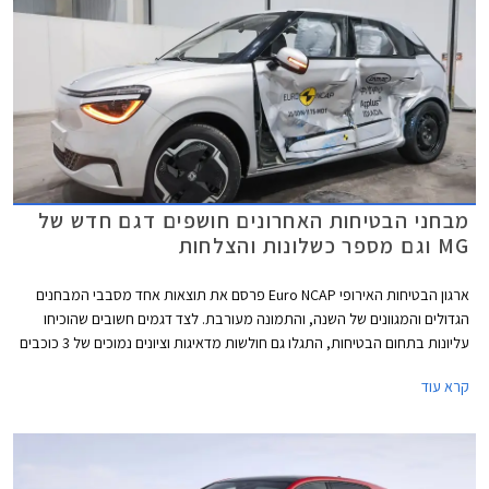
מבחני הבטיחות האחרונים חושפים דגם חדש של
MG וגם מספר כשלונות והצלחות
ארגון הבטיחות האירופי Euro NCAP פרסם את תוצאות אחד מסבבי המבחנים
הגדולים והמגוונים של השנה, והתמונה מעורבת. לצד דגמים חשובים שהוכיחו
עליונות בתחום הבטיחות, התגלו גם חולשות מדאיגות וציונים נמוכים של 3 כוכבים
מתוך 5 בדגמי דונגפנג בוקס ופולקסווגן טי-קרוס הותיק שהתייצב למבחן חוזר על
קרא עוד
מנת לבדוק את רמת בטיחותו בסטנדרטים של היום.