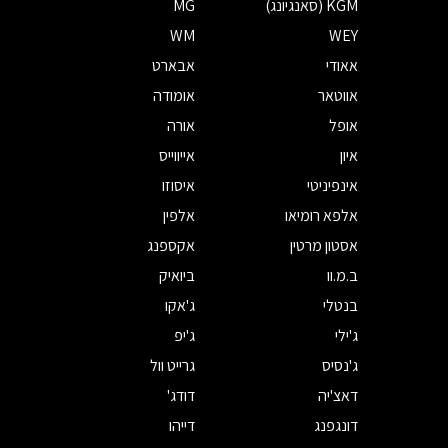
KGM (סאנגיונג)
MG
WM
WEY
אאודי
אבארט
אווטאר
אומודה
אופל
אורה
איון
אייווייס
אינפיניטי
איסוזו
אלפא רומיאו
אלפין
אסטון מרטין
אקספנג
ב.מ.וו
ביואיק
בנטלי
ג'אקו
ג'ילי
ג'יפ
ג'נסיס
גרייט וול
דאצ'יה
דודג'
דונגפנג
דייהו