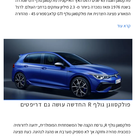
פולקסווגן חוגגת 45 שנים להוט האץ' האייקונית פולקסווגן גולף GTI שנולדה
בשנת 1976 ומאז נמכרה ביותר מ- 2.3 מיליון עותקים ברחבי העולם. לרגל
המאורע מציגה היצרנית את פולקסווגן גולף GTI קלאבספורט 45 - מהדורה
חגיגית המצוידת בחבילת עיצוב הכוללת חישוקי 19 אינץ' עם מסגרת בצבע
קרא עוד
אדום, ספוילר אחורי מוגדל, מראות בצבע שחור מבריק, ומדבקות מעוצבות
בתחתית הדלתות.
פולקסווגן גולף R החדשה עושה גם דריפטים
פולקסווגן גולף R, גרסת הקצה של המשפחתית הפופולרית, ידועה לדורותיה
כמכונית מהירה וחזקה אך לא מספיק מערבת או מהנה לנהיגה. כעת מציגה