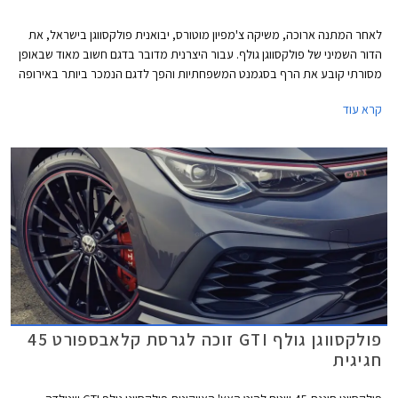
לאחר המתנה ארוכה, משיקה צ'מפיון מוטורס, יבואנית פולקסווגן בישראל, את
הדור השמיני של פולקסווגן גולף. עבור היצרנית מדובר בדגם חשוב מאוד שבאופן
מסורתי קובע את הרף בסגמנט המשפחתיות והפך לדגם הנמכר ביותר באירופה
עם מעל 35 מיליון מסירות בעולם מאז השקת הדור הראשון. הדור השמיני של
קרא עוד
פולקסווגן שומר על אותו מתכון מוצלח אך מותאם לזמננו וכולל תא נוסעים חדשני
בעיצוב נקי, ריבוי פקדי מגע, מסך מגע מרכזי איכותי, בורר הילוכים אלקטרוני,
ומערכות בטיחות אקטיביות מתקדמות המאפשרות נהיגה חצי-אוטונומית.
פולקסווגן גולף GTI זוכה לגרסת קלאבספורט 45
חגיגית