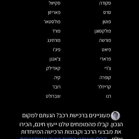
סקודה
סקייוול
סרס
פאריזון
פוטון
פולסטאר
פולקסווגן
פורד
פורשה
פורתינג
פיאט
פיג'ו
פרארי
צ'אנגן
צ'רי
קאדילק
קופרה
קיה
קרייזלר
רובר
רנו
שברולט
מעוניינים ברכישת רכב? הגעתם למקום
הנכון. קבלו מהמומחים שלנו ייעוץ חינם, הכירו
את מבצעי הרכב וקבוצות הרכישה המיוחדות
שלנו.
קבלו מאיתנו בחינם הצעה אטרקטיבית