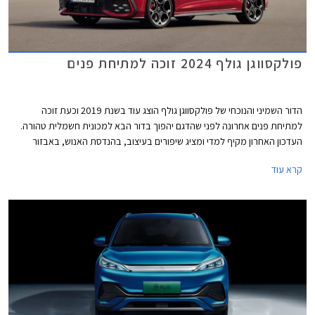
פולקסווגן גולף 2024 זוכה למתיחת פנים
הדור השמיני והנוכחי של פולקסווגן גולף הוצג עוד בשנת 2019 וכעת זוכה
למתיחת פנים אחרונה לפני שהדגם יהפוך בדור הבא למכונית חשמלית טהורה.
העדכון האחרון מקיף למדי ומציג שיפורים בעיצוב, בהנדסת האנוש, באבזור
וביחידות ההנעה. פולקסווגן גולף GTI הספורטיבית אמנם מתחזקת אך גם
קרא עוד
מוותרת על תיבת ההילוכים הידנית עקב תקנות זיהום האוויר המחמירות בתקן
יורו 7, עניין שוודאי מאכזב את חובבי הנהיגה.