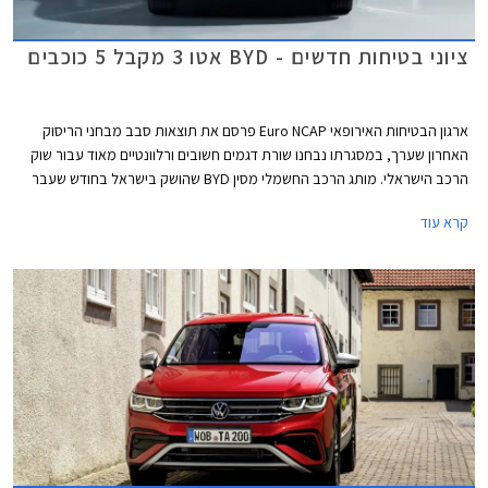
ציוני בטיחות חדשים - BYD אטו 3 מקבל 5 כוכבים
ארגון הבטיחות האירופאי Euro NCAP פרסם את תוצאות סבב מבחני הריסוק
האחרון שערך, במסגרתו נבחנו שורת דגמים חשובים ורלוונטיים מאוד עבור שוק
הרכב הישראלי. מותג הרכב החשמלי מסין BYD שהושק בישראל בחודש שעבר
שלח את BYD אטו 3 כנציג ראשון למותג במבחני הריסוק האירופאיים וזה הצליח
קרא עוד
לגרוף ציון מרבי של 5 כוכבים יחד עם ב.מ.וו X1, מאזדה CX-60, מרצדס EQE,
סיאט איביזה וסיאט ארונה הוותיקות, ופולקסווגן גולף שעברה מקצה שיפורים קל.