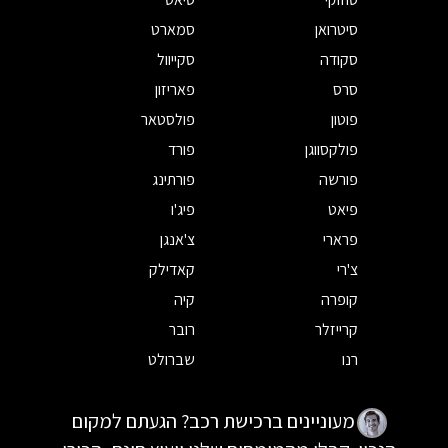
סיטרואן
סמארט
סקודה
סקייוול
סרס
פאריזון
פוטון
פולסטאר
פולקסווגן
פורד
פורשה
פורתינג
פיאט
פיג'ו
פרארי
צ'אנגן
צ'רי
קאדילק
קופרה
קיה
קרייזלר
רובר
רנו
שברולט
מעוניינים ברכישת רכב? הגעתם למקום