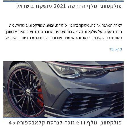
פולקסווגן גולף החדשה 2021 מושקת בישראל
לאחר המתנה ארוכה, משיקה צ'מפיון מוטורס, יבואנית פולקסווגן בישראל, את
הדור השמיני של פולקסווגן גולף. עבור היצרנית מדובר בדגם חשוב מאוד שבאופן
מסורתי קובע את הרף בסגמנט המשפחתיות והפך לדגם הנמכר ביותר באירופה
עם מעל 35 מיליון מסירות בעולם מאז השקת הדור הראשון. הדור השמיני של
קרא עוד
פולקסווגן שומר על אותו מתכון מוצלח אך מותאם לזמננו וכולל תא נוסעים חדשני
בעיצוב נקי, ריבוי פקדי מגע, מסך מגע מרכזי איכותי, בורר הילוכים אלקטרוני,
ומערכות בטיחות אקטיביות מתקדמות המאפשרות נהיגה חצי-אוטונומית.
פולקסווגן גולף GTI זוכה לגרסת קלאבספורט 45