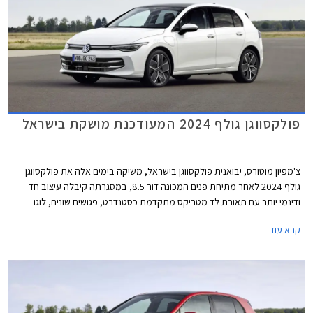
פולקסווגן גולף 2024 המעודכנת מושקת בישראל
צ'מפיון מוטורס, יבואנית פולקסווגן בישראל, משיקה בימים אלה את פולקסווגן
גולף 2024 לאחר מתיחת פנים המכונה דור 8.5, במסגרתה קיבלה עיצוב חד
ודינמי יותר עם תאורת לד מטריקס מתקדמת כסטנדרט, פגושים שונים, לוגו
מואר, וחישוקים בעיצוב חדש. בתא הנוסעים הותקן מסך מרכזי חדש בגודל 12.9
קרא עוד
אינץ' עם ממשק נוח יותר לתפעול ואפשרויות התאמה אישית. בנוסף עודכן היצע
המנועים הכוללים מערכת מיילד הייבריד במתח 48V. המחיר התייקר
משמעותית ביחס לדגם הקודם ועומד על החל מ- 169,900 ₪.