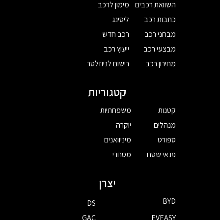
השוואת רכבים
מימון לרכב
כתבות רכב
ליסינג
מבחני רכב
רכב חדש
מבצעי רכב
ייעוץ רכב
מחירון רכב
רישום לניוזלטר
קטגוריות
קטנות
משפחתיות
מנהלים
יוקרה
ספורט
מיניוואנים
פנאי שטח
מסחרי
יצרן
BYD
DS
GAC
EVEASY