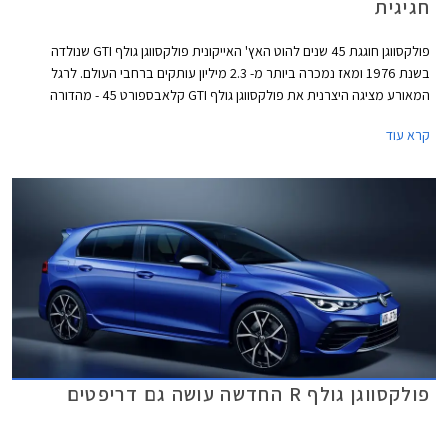
חגיגית
פולקסווגן חוגגת 45 שנים להוט האץ' האייקונית פולקסווגן גולף GTI שנולדה
בשנת 1976 ומאז נמכרה ביותר מ- 2.3 מיליון עותקים ברחבי העולם. לרגל
המאורע מציגה היצרנית את פולקסווגן גולף GTI קלאבספורט 45 - מהדורה
חגיגית המצוידת בחבילת עיצוב הכוללת חישוקי 19 אינץ' עם מסגרת בצבע
קרא עוד
אדום, ספוילר אחורי מוגדל, מראות בצבע שחור מבריק, ומדבקות מעוצבות
בתחתית הדלתות.
פולקסווגן גולף R החדשה עושה גם דריפטים