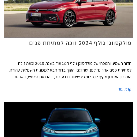
פולקסווגן גולף 2024 זוכה למתיחת פנים
הדור השמיני והנוכחי של פולקסווגן גולף הוצג עוד בשנת 2019 וכעת זוכה
למתיחת פנים אחרונה לפני שהדגם יהפוך בדור הבא למכונית חשמלית טהורה.
העדכון האחרון מקיף למדי ומציג שיפורים בעיצוב, בהנדסת האנוש, באבזור
וביחידות ההנעה. פולקסווגן גולף GTI הספורטיבית אמנם מתחזקת אך גם
קרא עוד
מוותרת על תיבת ההילוכים הידנית עקב תקנות זיהום האוויר המחמירות בתקן
יורו 7, עניין שוודאי מאכזב את חובבי הנהיגה.