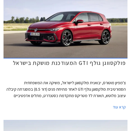
פולקסווגן גולף GTI המעודכנת מושקת בישראל
צ'מפיון מוטורס, יבואנית פולקסווגן לישראל, משיקה את המשפחתית
הספורטיבית פולקסווגן גולף GTI לאחר מתיחת פנים (דור 8.5) במסגרתה קיבלה
עיצוב מלוטש, תאורת לד מטריקס מתקדמת כסטנדרט, מתלים אדפטיביים
DCC, ותוספות אבזור נוחות ובטיחות. מחירה של פולקסווגן גולף GTI התייקר ב-
קרא עוד
45,000 ₪ ביחס לדגם היוצא ועומד כעת על 299,900 ₪.