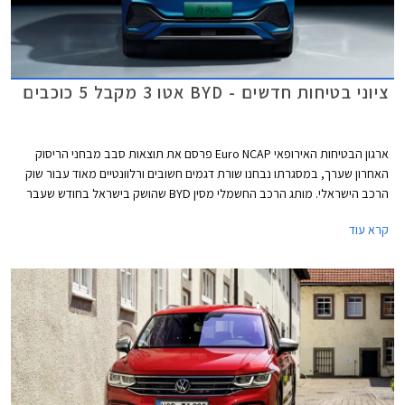
ציוני בטיחות חדשים - BYD אטו 3 מקבל 5 כוכבים
ארגון הבטיחות האירופאי Euro NCAP פרסם את תוצאות סבב מבחני הריסוק
האחרון שערך, במסגרתו נבחנו שורת דגמים חשובים ורלוונטיים מאוד עבור שוק
הרכב הישראלי. מותג הרכב החשמלי מסין BYD שהושק בישראל בחודש שעבר
שלח את BYD אטו 3 כנציג ראשון למותג במבחני הריסוק האירופאיים וזה הצליח
קרא עוד
לגרוף ציון מרבי של 5 כוכבים יחד עם ב.מ.וו X1, מאזדה CX-60, מרצדס EQE,
סיאט איביזה וסיאט ארונה הוותיקות, ופולקסווגן גולף שעברה מקצה שיפורים קל.