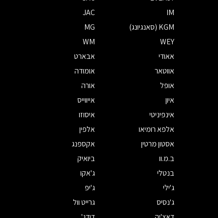
JAC
IM
KGM (סאנגיונג)
MG
WM
WEY
אאודי
אבארט
אווטאר
אומודה
אופל
אורה
איון
אייווייס
אינפיניטי
איסוזו
אלפא רומיאו
אלפין
אסטון מרטין
אקספנג
ב.מ.וו
ביואיק
בנטלי
ג'אקו
ג'ילי
ג'יפ
ג'נסיס
גרייט וול
דאצ'יה
דודג'