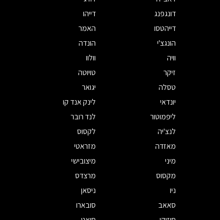
דונגפנג
דייהו
דייהטסו
האמר
הונגצ'י
הונדה
וויה
וולוו
זיקר
טויוטה
טסלה
יגואר
יונדאי
לינק אנד קו
ליפמוטור
לנד רובר
לנצ'יה
לקסוס
מאזדה
מזראטי
מיני
מיצובישי
מקסוס
מרצדס
ניו
ניסאן
סאאב
סובארו
סוזוקי
סיאט