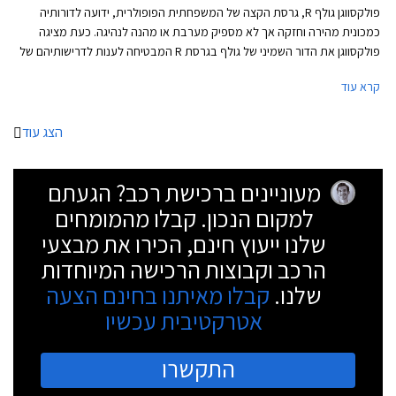
פולקסווגן גולף R, גרסת הקצה של המשפחתית הפופולרית, ידועה לדורותיה
כמכונית מהירה וחזקה אך לא מספיק מערבת או מהנה לנהיגה. כעת מציגה
פולקסווגן את הדור השמיני של גולף בגרסת R המבטיחה לענות לדרישותיהם של
חובבי הנהיגה, ובאופן מפתיע גם לאלה שרוצים להשתובב עם משחקי זנב.
קרא עוד
הצג עוד
מעוניינים ברכישת רכב? הגעתם
למקום הנכון. קבלו מהמומחים
שלנו ייעוץ חינם, הכירו את מבצעי
הרכב וקבוצות הרכישה המיוחדות
שלנו.
קבלו מאיתנו בחינם הצעה
אטרקטיבית עכשיו
התקשרו