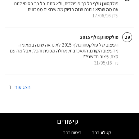
פולקסווגן גולף כל כך פופולרית, ולא סתם. כל כך בסיסי לתת
את מה שהיא נותנת שזה בדיוק מה שרוצים ממכונית.
עדן
17/06/16
פולקסווגן גולף 2015
29
העיצוב של פולקסווגן גולף 2015 לא נראה שונה במאומה
מהעיצוב הקודם. התאכזבתי. אחלה מכונית והכל, אבל מה עם
קצת עיצוב חדשני??
ניר
31/05/16
הצג עוד
קישורים
קטלוג רכב
ביטוח רכב