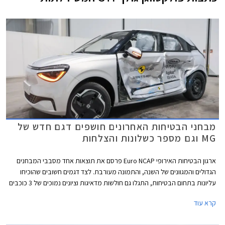
מבחני הבטיחות האחרונים חושפים דגם חדש של
MG וגם מספר כשלונות והצלחות
ארגון הבטיחות האירופי Euro NCAP פרסם את תוצאות אחד מסבבי המבחנים
הגדולים והמגוונים של השנה, והתמונה מעורבת. לצד דגמים חשובים שהוכיחו
עליונות בתחום הבטיחות, התגלו גם חולשות מדאיגות וציונים נמוכים של 3 כוכבים
מתוך 5 בדגמי דונגפנג בוקס ופולקסווגן טי-קרוס הותיק שהתייצב למבחן חוזר על
קרא עוד
מנת לבדוק את רמת בטיחותו בסטנדרטים של היום.