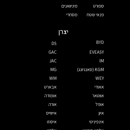
ספורט
מיניוואנים
פנאי שטח
מסחרי
יצרן
BYD
DS
GAC
EVEASY
JAC
IM
KGM (סאנגיונג)
MG
WM
WEY
אאודי
אבארט
אווטאר
אומודה
אופל
אורה
איון
אייווייס
אינפיניטי
איסוזו