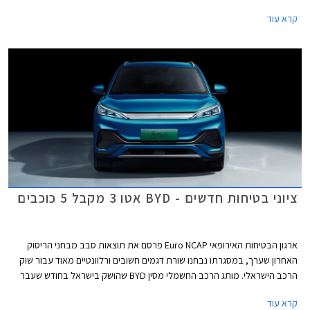
וביחידות ההנעה. פולקסווגן גולף GTI הספורטיבית אמנם מתחזקת אך גם
קרא עוד
מוותרת על תיבת ההילוכים הידנית עקב תקנות זיהום האוויר המחמירות בתקן
יורו 7, עניין שוודאי מאכזב את חובבי הנהיגה.
ציוני בטיחות חדשים - BYD אטו 3 מקבל 5 כוכבים
ארגון הבטיחות האירופאי Euro NCAP פרסם את תוצאות סבב מבחני הריסוק
האחרון שערך, במסגרתו נבחנו שורת דגמים חשובים ורלוונטיים מאוד עבור שוק
הרכב הישראלי. מותג הרכב החשמלי מסין BYD שהושק בישראל בחודש שעבר
שלח את BYD אטו 3 כנציג ראשון למותג במבחני הריסוק האירופאיים וזה הצליח
קרא עוד
לגרוף ציון מרבי של 5 כוכבים יחד עם ב.מ.וו X1, מאזדה CX-60, מרצדס EQE,