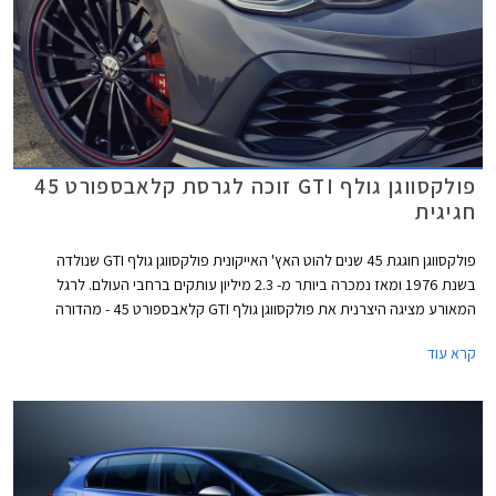
פולקסווגן גולף GTI זוכה לגרסת קלאבספורט 45
חגיגית
פולקסווגן חוגגת 45 שנים להוט האץ' האייקונית פולקסווגן גולף GTI שנולדה
בשנת 1976 ומאז נמכרה ביותר מ- 2.3 מיליון עותקים ברחבי העולם. לרגל
המאורע מציגה היצרנית את פולקסווגן גולף GTI קלאבספורט 45 - מהדורה
חגיגית המצוידת בחבילת עיצוב הכוללת חישוקי 19 אינץ' עם מסגרת בצבע
קרא עוד
אדום, ספוילר אחורי מוגדל, מראות בצבע שחור מבריק, ומדבקות מעוצבות
בתחתית הדלתות.