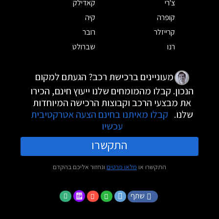
צ'רי
קאדילק
קופרה
קיה
קרייזלר
רובר
רנו
שברולט
מעוניינים ברכישת רכב? הגעתם למקום
הנכון. קבלו מהמומחים שלנו ייעוץ חינם, הכירו
את מבצעי הרכב וקבוצות הרכישה המיוחדות
שלנו.
קבלו מאיתנו בחינם הצעה אטרקטיבית
עכשיו
התקשרו
התקשרו או
מלאו פרטים
ונחזור אליכם בהקדם
שתף