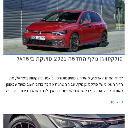
פולקסווגן גולף החדשה 2021 מושקת בישראל
לאחר המתנה ארוכה, משיקה צ'מפיון מוטורס, יבואנית פולקסווגן בישראל, את
הדור השמיני של פולקסווגן גולף. עבור היצרנית מדובר בדגם חשוב מאוד שבאופן
מסורתי קובע את הרף בסגמנט המשפחתיות והפך לדגם הנמכר ביותר באירופה
עם מעל 35 מיליון מסירות בעולם מאז השקת הדור הראשון. הדור השמיני של
קרא עוד
פולקסווגן שומר על אותו מתכון מוצלח אך מותאם לזמננו וכולל תא נוסעים חדשני
בעיצוב נקי, ריבוי פקדי מגע, מסך מגע מרכזי איכותי, בורר הילוכים אלקטרוני,
ומערכות בטיחות אקטיביות מתקדמות המאפשרות נהיגה חצי-אוטונומית.