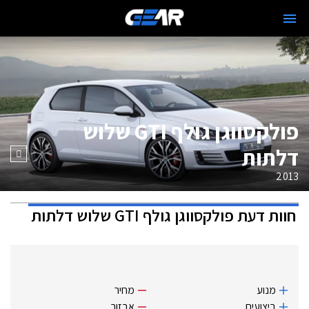
פולקסווגן גולף GTI שלוש
דלתות
2013
חוות דעת
פולקסווגן גולף GTI שלוש דלתות
מנוע
מחיר
ביצועים
אבזור