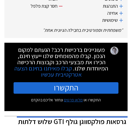
התנהגות
חסר קצת פלפל
אחיזה
שימושיות
״
משפחתית וספורטיבית בחבילה הגיונית אחת
״
מעוניינים ברכישת רכב? הגעתם למקום
הנכון. קבלו מהמומחים שלנו ייעוץ חינם,
הכירו את מבצעי הרכב וקבוצות הרכישה
המיוחדות שלנו.
קבלו מאיתנו בחינם הצעה
אטרקטיבית עכשיו
התקשרו
התקשרו או
מלאו פרטים
ונחזור אליכם בהקדם
גרסאות
פולקסווגן גולף GTI שלוש דלתות