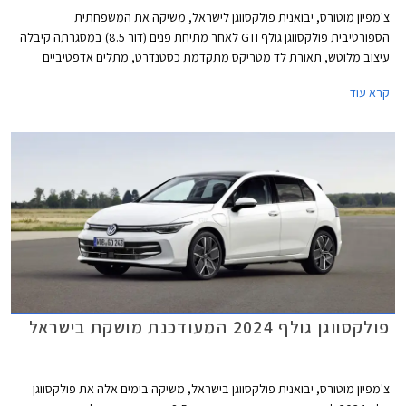
צ'מפיון מוטורס, יבואנית פולקסווגן לישראל, משיקה את המשפחתית
הספורטיבית פולקסווגן גולף GTI לאחר מתיחת פנים (דור 8.5) במסגרתה קיבלה
עיצוב מלוטש, תאורת לד מטריקס מתקדמת כסטנדרט, מתלים אדפטיביים
DCC, ותוספות אבזור נוחות ובטיחות. מחירה של פולקסווגן גולף GTI התייקר ב-
קרא עוד
45,000 ₪ ביחס לדגם היוצא ועומד כעת על 299,900 ₪.
פולקסווגן גולף 2024 המעודכנת מושקת בישראל
צ'מפיון מוטורס, יבואנית פולקסווגן בישראל, משיקה בימים אלה את פולקסווגן