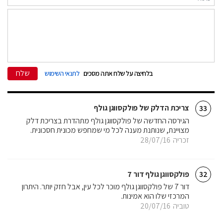
שלח
בלחיצה על שלח אתה מסכים
לתנאי השימוש
צריכת הדלק של פולקסווגן גולף
33
הגירסה החדשה של פולקסווגן גולף מתהדרת בצריכת דלק
מצויינת, שנותנת מענה לכל מי שמחפש מכונית חסכונית.
זכריה
28/07/16
פולקסווגן גולף דור 7
32
דור 7 של פולקסווגן גולף מוכר לכל עין, אבל חזק יותר. היתרון
המרכזי שלו הוא אמינות.
טוביה
20/07/16