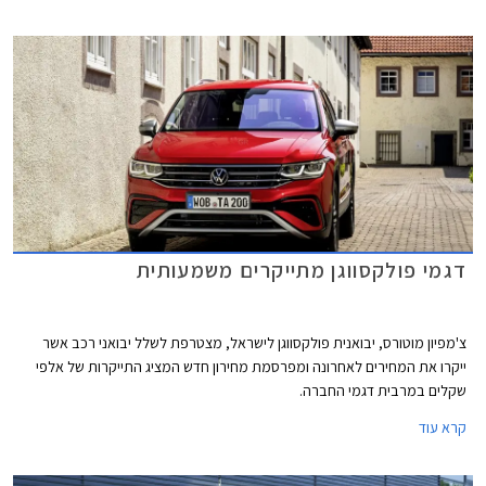
סיאט איביזה וסיאט ארונה הוותיקות, ופולקסווגן גולף שעברה מקצה שיפורים קל.
דגמי פולקסווגן מתייקרים משמעותית
צ'מפיון מוטורס, יבואנית פולקסווגן לישראל, מצטרפת לשלל יבואני רכב אשר
ייקרו את המחירים לאחרונה ומפרסמת מחירון חדש המציג התייקרות של אלפי
שקלים במרבית דגמי החברה.
קרא עוד