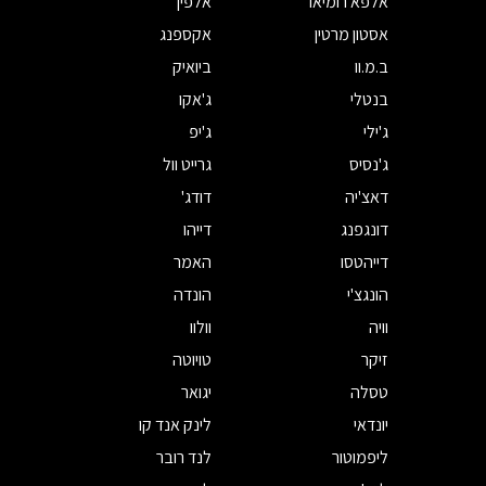
אלפא רומיאו
אלפין
אסטון מרטין
אקספנג
ב.מ.וו
ביואיק
בנטלי
ג'אקו
ג'ילי
ג'יפ
ג'נסיס
גרייט וול
דאצ'יה
דודג'
דונגפנג
דייהו
דייהטסו
האמר
הונגצ'י
הונדה
וויה
וולוו
זיקר
טויוטה
טסלה
יגואר
יונדאי
לינק אנד קו
ליפמוטור
לנד רובר