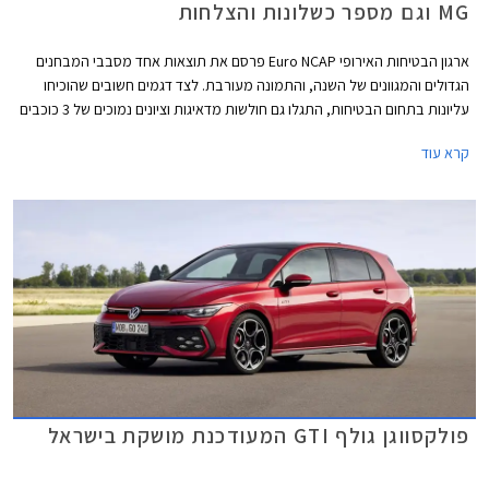
MG וגם מספר כשלונות והצלחות
ארגון הבטיחות האירופי Euro NCAP פרסם את תוצאות אחד מסבבי המבחנים
הגדולים והמגוונים של השנה, והתמונה מעורבת. לצד דגמים חשובים שהוכיחו
עליונות בתחום הבטיחות, התגלו גם חולשות מדאיגות וציונים נמוכים של 3 כוכבים
מתוך 5 בדגמי דונגפנג בוקס ופולקסווגן טי-קרוס הותיק שהתייצב למבחן חוזר על
קרא עוד
מנת לבדוק את רמת בטיחותו בסטנדרטים של היום.
פולקסווגן גולף GTI המעודכנת מושקת בישראל