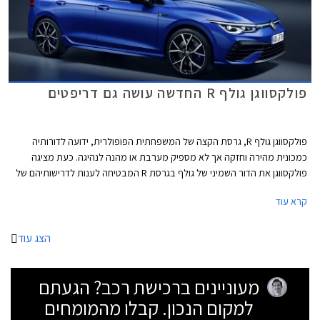
פולקסווגן גולף R החדשה עושה גם דריפטים
פולקסווגן גולף R, גרסת הקצה של המשפחתית הפופולרית, ידועה לדורותיה
כמכונית מהירה וחזקה אך לא מספיק מערבת או מהנה לנהיגה. כעת מציגה
פולקסווגן את הדור השמיני של גולף בגרסת R המבטיחה לענות לדרישותיהם של
חובבי הנהיגה, ובאופן מפתיע גם לאלה שרוצים להשתובב עם משחקי זנב.
קרא עוד
הצג עוד
מעוניינים ברכישת רכב? הגעתם
למקום הנכון. קבלו מהמומחים