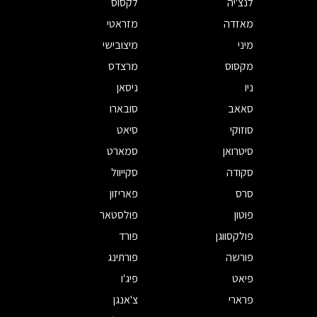
לנצ'יה
לקסוס
מאזדה
מזראטי
מיני
מיצובישי
מקסוס
מרצדס
ניו
ניסאן
סאאב
סובארו
סוזוקי
סיאט
סיטרואן
סמארט
סקודה
סקייוול
סרס
פאריזון
פוטון
פולסטאר
פולקסווגן
פורד
פורשה
פורתינג
פיאט
פיג'ו
פרארי
צ'אנגן