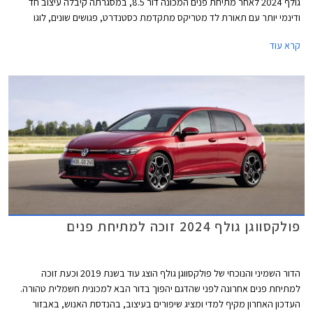
גולף 2024 לאחר מתיחת פנים המכונה דור 8.5, במסגרתה קיבלה עיצוב חד
ודינמי יותר עם תאורת לד מטריקס מתקדמת כסטנדרט, פגושים שונים, לוגו
מואר, וחישוקים בעיצוב חדש. בתא הנוסעים הותקן מסך מרכזי חדש בגודל 12.9
קרא עוד
אינץ' עם ממשק נוח יותר לתפעול ואפשרויות התאמה אישית. בנוסף עודכן היצע
המנועים הכוללים מערכת מיילד הייבריד במתח 48V. המחיר התייקר
משמעותית ביחס לדגם הקודם ועומד על החל מ- 169,900 ₪.
פולקסווגן גולף 2024 זוכה למתיחת פנים
הדור השמיני והנוכחי של פולקסווגן גולף הוצג עוד בשנת 2019 וכעת זוכה
למתיחת פנים אחרונה לפני שהדגם יהפוך בדור הבא למכונית חשמלית טהורה.
העדכון האחרון מקיף למדי ומציג שיפורים בעיצוב, בהנדסת האנוש, באבזור