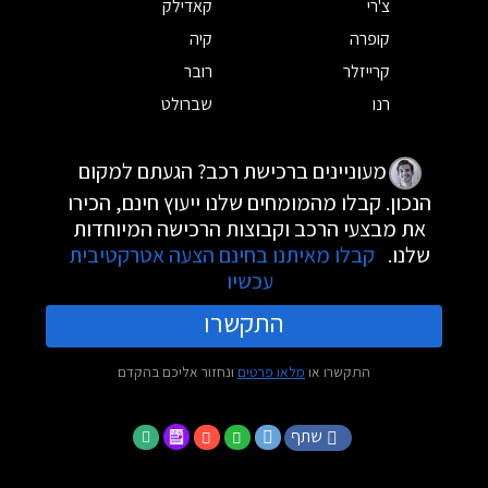
צ'רי
קאדילק
קופרה
קיה
קרייזלר
רובר
רנו
שברולט
מעוניינים ברכישת רכב? הגעתם למקום
הנכון. קבלו מהמומחים שלנו ייעוץ חינם, הכירו
את מבצעי הרכב וקבוצות הרכישה המיוחדות
שלנו.
קבלו מאיתנו בחינם הצעה אטרקטיבית
עכשיו
התקשרו
התקשרו או
מלאו פרטים
ונחזור אליכם בהקדם
שתף