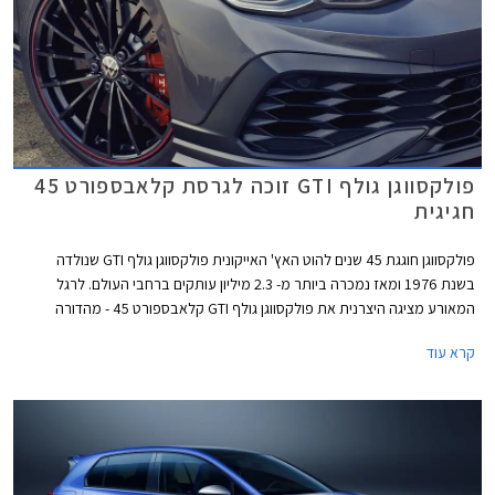
פולקסווגן גולף GTI זוכה לגרסת קלאבספורט 45
חגיגית
פולקסווגן חוגגת 45 שנים להוט האץ' האייקונית פולקסווגן גולף GTI שנולדה
בשנת 1976 ומאז נמכרה ביותר מ- 2.3 מיליון עותקים ברחבי העולם. לרגל
המאורע מציגה היצרנית את פולקסווגן גולף GTI קלאבספורט 45 - מהדורה
חגיגית המצוידת בחבילת עיצוב הכוללת חישוקי 19 אינץ' עם מסגרת בצבע
קרא עוד
אדום, ספוילר אחורי מוגדל, מראות בצבע שחור מבריק, ומדבקות מעוצבות
בתחתית הדלתות.