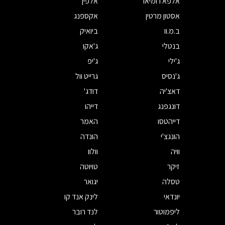
אלפא רומיאו
אלפין
אסטון מרטין
אקספנג
ב.מ.וו
ביואיק
בנטלי
ג'אקו
ג'ילי
ג'יפ
ג'נסיס
גרייט וול
דאצ'יה
דודג'
דונגפנג
דייהו
דייהטסו
האמר
הונגצ'י
הונדה
וויה
וולוו
זיקר
טויוטה
טסלה
יגואר
יונדאי
לינק אנד קו
ליפמוטור
לנד רובר