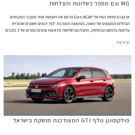
MG וגם מספר כשלונות והצלחות
ארגון הבטיחות האירופי Euro NCAP פרסם את תוצאות אחד מסבבי המבחנים
הגדולים והמגוונים של השנה, והתמונה מעורבת. לצד דגמים חשובים שהוכיחו
עליונות בתחום הבטיחות, התגלו גם חולשות מדאיגות וציונים נמוכים של 3 כוכבים
מתוך 5 בדגמי דונגפנג בוקס ופולקסווגן טי-קרוס הותיק שהתייצב למבחן חוזר על
קרא עוד
מנת לבדוק את רמת בטיחותו בסטנדרטים של היום.
פולקסווגן גולף GTI המעודכנת מושקת בישראל