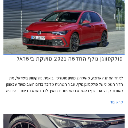
פולקסווגן גולף החדשה 2021 מושקת בישראל
לאחר המתנה ארוכה, משיקה צ'מפיון מוטורס, יבואנית פולקסווגן בישראל, את
הדור השמיני של פולקסווגן גולף. עבור היצרנית מדובר בדגם חשוב מאוד שבאופן
מסורתי קובע את הרף בסגמנט המשפחתיות והפך לדגם הנמכר ביותר באירופה
עם מעל 35 מיליון מסירות בעולם מאז השקת הדור הראשון. הדור השמיני של
קרא עוד
פולקסווגן שומר על אותו מתכון מוצלח אך מותאם לזמננו וכולל תא נוסעים חדשני
בעיצוב נקי, ריבוי פקדי מגע, מסך מגע מרכזי איכותי, בורר הילוכים אלקטרוני,
ומערכות בטיחות אקטיביות מתקדמות המאפשרות נהיגה חצי-אוטונומית.