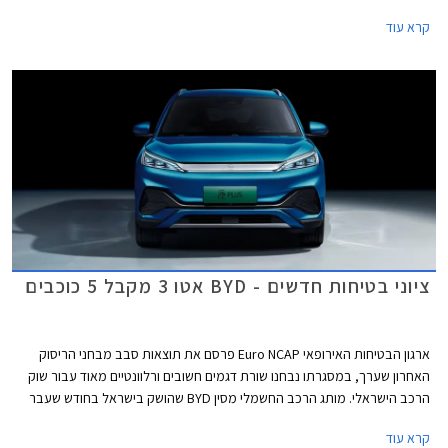
וביחידות ההנעה. פולקסווגן גולף GTI הספורטיבית אמנם מתחזקת אך גם
קרא עוד
מוותרת על תיבת ההילוכים הידנית עקב תקנות זיהום האוויר המחמירות בתקן
יורו 7, עניין שוודאי מאכזב את חובבי הנהיגה.
ציוני בטיחות חדשים - BYD אטו 3 מקבל 5 כוכבים
ארגון הבטיחות האירופאי Euro NCAP פרסם את תוצאות סבב מבחני הריסוק
האחרון שערך, במסגרתו נבחנו שורת דגמים חשובים ורלוונטיים מאוד עבור שוק
הרכב הישראלי. מותג הרכב החשמלי מסין BYD שהושק בישראל בחודש שעבר
שלח את BYD אטו 3 כנציג ראשון למותג במבחני הריסוק האירופאיים וזה הצליח
קרא עוד
לגרוף ציון מרבי של 5 כוכבים יחד עם ב.מ.וו X1, מאזדה CX-60, מרצדס EQE,