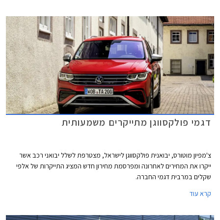
סיאט איביזה וסיאט ארונה הוותיקות, ופולקסווגן גולף שעברה מקצה שיפורים קל.
דגמי פולקסווגן מתייקרים משמעותית
צ'מפיון מוטורס, יבואנית פולקסווגן לישראל, מצטרפת לשלל יבואני רכב אשר
ייקרו את המחירים לאחרונה ומפרסמת מחירון חדש המציג התייקרות של אלפי
שקלים במרבית דגמי החברה.
קרא עוד