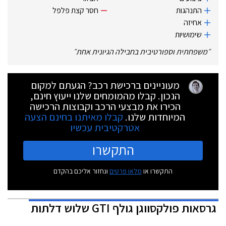
התנהגות
חסר קצת פלפל
אחיזה
שימושיות
״
משפחתית וספורטיבית בחבילה הגיונית אחת
״
מעוניינים ברכישת רכב? הגעתם למקום
הנכון. קבלו מהמומחים שלנו ייעוץ חינם,
הכירו את מבצעי הרכב וקבוצות הרכישה
המיוחדות שלנו.
קבלו מאיתנו בחינם הצעה
אטרקטיבית עכשיו
התקשרו
התקשרו או
מלאו פרטים
ונחזור אליכם בהקדם
גרסאות
פולקסווגן גולף GTI שלוש דלתות