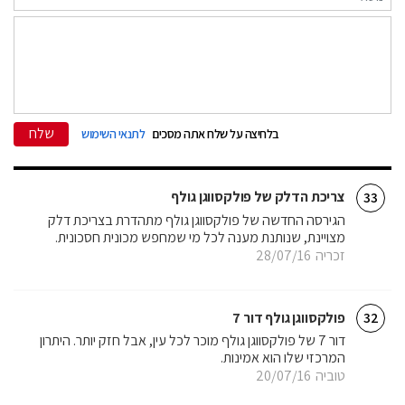
שלח
בלחיצה על שלח אתה מסכים
לתנאי השימוש
צריכת הדלק של פולקסווגן גולף
33
הגירסה החדשה של פולקסווגן גולף מתהדרת בצריכת דלק
מצויינת, שנותנת מענה לכל מי שמחפש מכונית חסכונית.
זכריה
28/07/16
פולקסווגן גולף דור 7
32
דור 7 של פולקסווגן גולף מוכר לכל עין, אבל חזק יותר. היתרון
המרכזי שלו הוא אמינות.
טוביה
20/07/16