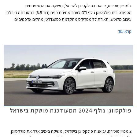
צ'מפיון מוטורס, יבואנית פולקסווגן לישראל, משיקה את המשפחתית
הספורטיבית פולקסווגן גולף GTI לאחר מתיחת פנים (דור 8.5) במסגרתה קיבלה
עיצוב מלוטש, תאורת לד מטריקס מתקדמת כסטנדרט, מתלים אדפטיביים
DCC, ותוספות אבזור נוחות ובטיחות. מחירה של פולקסווגן גולף GTI התייקר ב-
קרא עוד
45,000 ₪ ביחס לדגם היוצא ועומד כעת על 299,900 ₪.
פולקסווגן גולף 2024 המעודכנת מושקת בישראל
צ'מפיון מוטורס, יבואנית פולקסווגן בישראל, משיקה בימים אלה את פולקסווגן