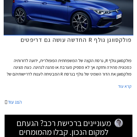
פולקסווגן גולף R החדשה עושה גם דריפטים
פולקסווגן גולף R, גרסת הקצה של המשפחתית הפופולרית, ידועה לדורותיה
כמכונית מהירה וחזקה אך לא מספיק מערבת או מהנה לנהיגה. כעת מציגה
פולקסווגן את הדור השמיני של גולף בגרסת R המבטיחה לענות לדרישותיהם של
חובבי הנהיגה, ובאופן מפתיע גם לאלה שרוצים להשתובב עם משחקי זנב.
קרא עוד
הצג עוד
מעוניינים ברכישת רכב? הגעתם
למקום הנכון. קבלו מהמומחים