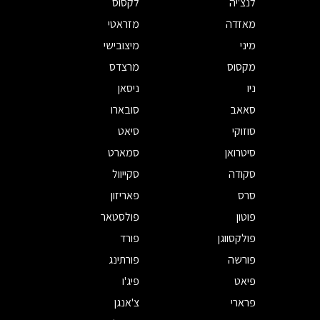
לנצ'יה
לקסוס
מאזדה
מזראטי
מיני
מיצובישי
מקסוס
מרצדס
ניו
ניסאן
סאאב
סובארו
סוזוקי
סיאט
סיטרואן
סמארט
סקודה
סקייוול
סרס
פאריזון
פוטון
פולסטאר
פולקסווגן
פורד
פורשה
פורתינג
פיאט
פיג'ו
פרארי
צ'אנגן