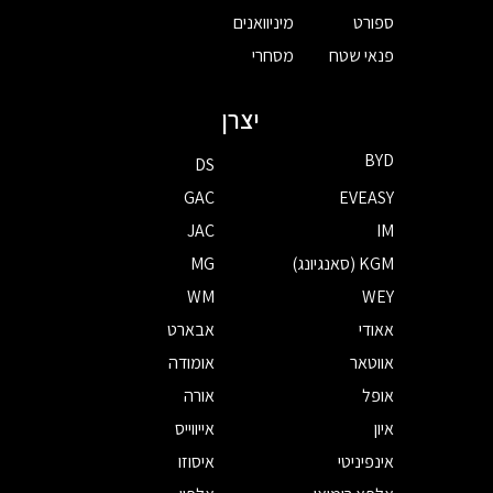
ספורט
מיניוואנים
פנאי שטח
מסחרי
יצרן
BYD
DS
GAC
EVEASY
JAC
IM
KGM (סאנגיונג)
MG
WM
WEY
אאודי
אבארט
אווטאר
אומודה
אופל
אורה
איון
אייווייס
אינפיניטי
איסוזו