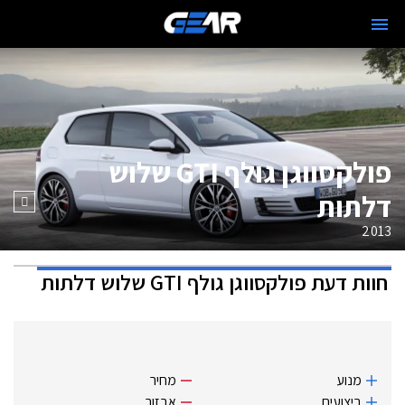
פולקסווגן גולף GTI שלוש
דלתות
2013
חוות דעת
פולקסווגן גולף GTI שלוש דלתות
מנוע
מחיר
ביצועים
אבזור