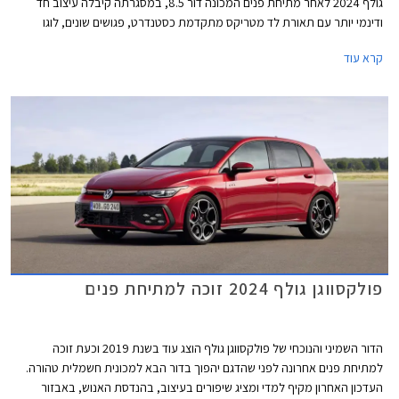
גולף 2024 לאחר מתיחת פנים המכונה דור 8.5, במסגרתה קיבלה עיצוב חד
ודינמי יותר עם תאורת לד מטריקס מתקדמת כסטנדרט, פגושים שונים, לוגו
מואר, וחישוקים בעיצוב חדש. בתא הנוסעים הותקן מסך מרכזי חדש בגודל 12.9
קרא עוד
אינץ' עם ממשק נוח יותר לתפעול ואפשרויות התאמה אישית. בנוסף עודכן היצע
המנועים הכוללים מערכת מיילד הייבריד במתח 48V. המחיר התייקר
משמעותית ביחס לדגם הקודם ועומד על החל מ- 169,900 ₪.
פולקסווגן גולף 2024 זוכה למתיחת פנים
הדור השמיני והנוכחי של פולקסווגן גולף הוצג עוד בשנת 2019 וכעת זוכה
למתיחת פנים אחרונה לפני שהדגם יהפוך בדור הבא למכונית חשמלית טהורה.
העדכון האחרון מקיף למדי ומציג שיפורים בעיצוב, בהנדסת האנוש, באבזור