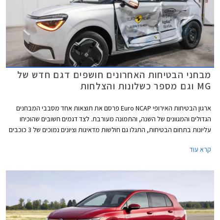
מבחני הבטיחות האחרונים חושפים דגם חדש של
MG וגם מספר כשלונות והצלחות
ארגון הבטיחות האירופי Euro NCAP פרסם את תוצאות אחד מסבבי המבחנים
הגדולים והמגוונים של השנה, והתמונה מעורבת. לצד דגמים חשובים שהוכיחו
עליונות בתחום הבטיחות, התגלו גם חולשות מדאיגות וציונים נמוכים של 3 כוכבים
מתוך 5 בדגמי דונגפנג בוקס ופולקסווגן טי-קרוס הותיק שהתייצב למבחן חוזר על
קרא עוד
מנת לבדוק את רמת בטיחותו בסטנדרטים של היום.