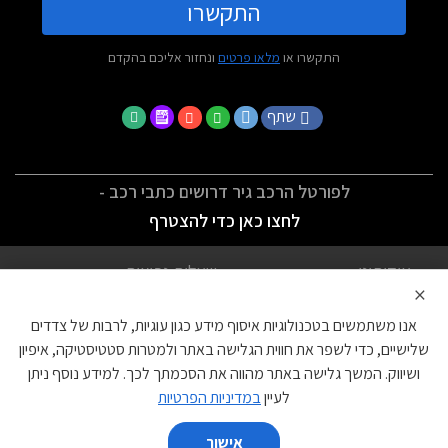
התקשרו
התקשרו או
מלאו פרטים
ונחזור אליכם בהקדם
שתף
לפורטל הרכב גיר דרושים כתבי רכב -
לחצו כאן כדי להצטרף
אודותינו
שאלות נפוצות
×
לתנאי השימוש
מדיניות פרטיות
אנו משתמשים בטכנולוגיות איסוף מידע כגון עוגיות, לרבות של צדדים
הצהרת נגישות
צור קשר
שלישיים, כדי לשפר את חווית הגלישה באתר ולמטרות סטטיסטיקה, איפיון
ושיווק. המשך גלישה באתר מהווה את הסכמתך לכך. למידע נוסף ניתן
עוגיות
לעיין
במדיניות הפרטיות
אישור