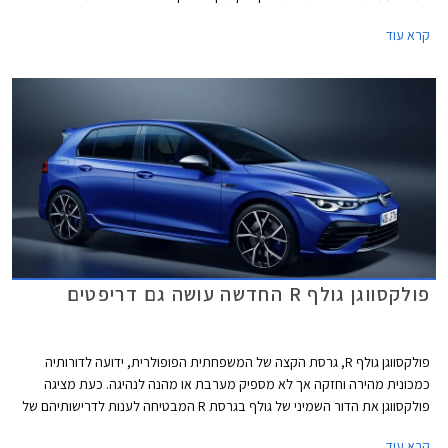
חגיגית המצוידת בחבילת עיצוב הכוללת חישוקי 19 אינץ' עם מסגרת בצבע
קרא עוד
אדום, ספוילר אחורי מוגדל, מראות בצבע שחור מבריק, ומדבקות מעוצבות
בתחתית הדלתות.
פולקסווגן גולף R החדשה עושה גם דריפטים
פולקסווגן גולף R, גרסת הקצה של המשפחתית הפופולרית, ידועה לדורותיה
כמכונית מהירה וחזקה אך לא מספיק מערבת או מהנה לנהיגה. כעת מציגה
פולקסווגן את הדור השמיני של גולף בגרסת R המבטיחה לענות לדרישותיהם של
חובבי הנהיגה, ובאופן מפתיע גם לאלה שרוצים להשתובב עם משחקי זנב.
קרא עוד