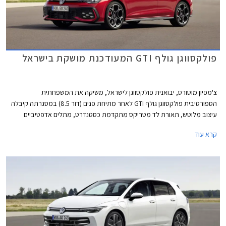
פולקסווגן גולף GTI המעודכנת מושקת בישראל
צ'מפיון מוטורס, יבואנית פולקסווגן לישראל, משיקה את המשפחתית
הספורטיבית פולקסווגן גולף GTI לאחר מתיחת פנים (דור 8.5) במסגרתה קיבלה
עיצוב מלוטש, תאורת לד מטריקס מתקדמת כסטנדרט, מתלים אדפטיביים
DCC, ותוספות אבזור נוחות ובטיחות. מחירה של פולקסווגן גולף GTI התייקר ב-
קרא עוד
45,000 ₪ ביחס לדגם היוצא ועומד כעת על 299,900 ₪.