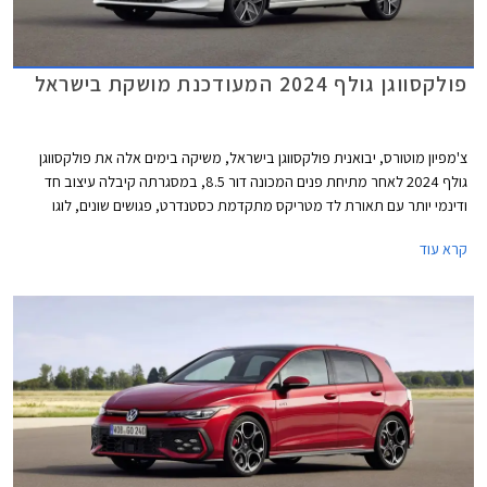
פולקסווגן גולף 2024 המעודכנת מושקת בישראל
צ'מפיון מוטורס, יבואנית פולקסווגן בישראל, משיקה בימים אלה את פולקסווגן
גולף 2024 לאחר מתיחת פנים המכונה דור 8.5, במסגרתה קיבלה עיצוב חד
ודינמי יותר עם תאורת לד מטריקס מתקדמת כסטנדרט, פגושים שונים, לוגו
מואר, וחישוקים בעיצוב חדש. בתא הנוסעים הותקן מסך מרכזי חדש בגודל 12.9
קרא עוד
אינץ' עם ממשק נוח יותר לתפעול ואפשרויות התאמה אישית. בנוסף עודכן היצע
המנועים הכוללים מערכת מיילד הייבריד במתח 48V. המחיר התייקר
משמעותית ביחס לדגם הקודם ועומד על החל מ- 169,900 ₪.