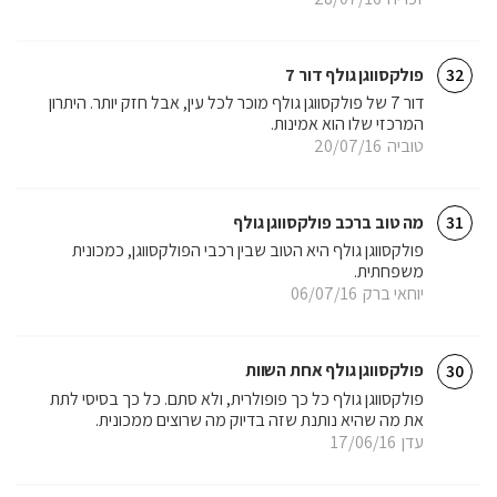
פולקסווגן גולף דור 7
32
דור 7 של פולקסווגן גולף מוכר לכל עין, אבל חזק יותר. היתרון
המרכזי שלו הוא אמינות.
טוביה
20/07/16
מה טוב ברכב פולקסווגן גולף
31
פולקסווגן גולף היא הטוב שבין רכבי הפולקסווגן, כמכונית
משפחתית.
יוחאי ברק
06/07/16
פולקסווגן גולף אחת השוות
30
פולקסווגן גולף כל כך פופולרית, ולא סתם. כל כך בסיסי לתת
את מה שהיא נותנת שזה בדיוק מה שרוצים ממכונית.
עדן
17/06/16