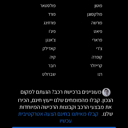
פוטון
פולסטאר
פולקסווגן
פורד
פורשה
פורתינג
פיאט
פיג'ו
פרארי
צ'אנגן
צ'רי
קאדילק
קופרה
קיה
קרייזלר
רובר
רנו
שברולט
מעוניינים ברכישת רכב? הגעתם למקום
הנכון. קבלו מהמומחים שלנו ייעוץ חינם, הכירו
את מבצעי הרכב וקבוצות הרכישה המיוחדות
שלנו.
קבלו מאיתנו בחינם הצעה אטרקטיבית
עכשיו