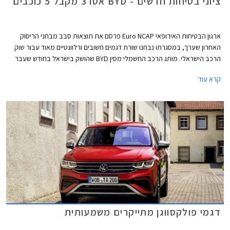
ציוני בטיחות חדשים - BYD אטו 3 מקבל 5 כוכבים
ארגון הבטיחות האירופאי Euro NCAP פרסם את תוצאות סבב מבחני הריסוק
האחרון שערך, במסגרתו נבחנו שורת דגמים חשובים ורלוונטיים מאוד עבור שוק
הרכב הישראלי. מותג הרכב החשמלי מסין BYD שהושק בישראל בחודש שעבר
שלח את BYD אטו 3 כנציג ראשון למותג במבחני הריסוק האירופאיים וזה הצליח
קרא עוד
לגרוף ציון מרבי של 5 כוכבים יחד עם ב.מ.וו X1, מאזדה CX-60, מרצדס EQE,
סיאט איביזה וסיאט ארונה הוותיקות, ופולקסווגן גולף שעברה מקצה שיפורים קל.
דגמי פולקסווגן מתייקרים משמעותית