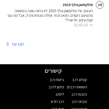
פולקסווגן גולף 2015
29
העיצוב של פולקסווגן גולף 2015 לא נראה שונה במאומה
מהעיצוב הקודם. התאכזבתי. אחלה מכונית והכל, אבל מה עם
קצת עיצוב חדשני??
ניר
31/05/16
הצג עוד
קישורים
קטלוג רכב
ביטוח רכב
השוואת רכבים
מימון לרכב
כתבות רכב
ליסינג
מבחני רכב
רכב חדש
מבצעי רכב
ייעוץ רכב