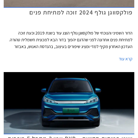
פולקסווגן גולף 2024 זוכה למתיחת פנים
הדור השמיני והנוכחי של פולקסווגן גולף הוצג עוד בשנת 2019 וכעת זוכה
למתיחת פנים אחרונה לפני שהדגם יהפוך בדור הבא למכונית חשמלית טהורה.
העדכון האחרון מקיף למדי ומציג שיפורים בעיצוב, בהנדסת האנוש, באבזור
וביחידות ההנעה. פולקסווגן גולף GTI הספורטיבית אמנם מתחזקת אך גם
קרא עוד
מוותרת על תיבת ההילוכים הידנית עקב תקנות זיהום האוויר המחמירות בתקן
יורו 7, עניין שוודאי מאכזב את חובבי הנהיגה.