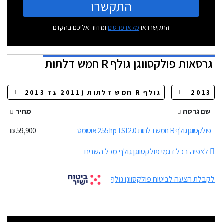
התקשרו
התקשרו או
מלאו פרטים
ונחזור אליכם בהקדם
גרסאות
פולקסווגן גולף R חמש דלתות
שם גרסה
מחיר
פולקסווגן גולף R חמש דלתות 2.0 255hp TSI אוטומט
59,900 ₪
לצפיה בכל דגמי פולקסווגן גולף מכל השנים
לקבלת הצעה לביטוח פולקסווגן גולף