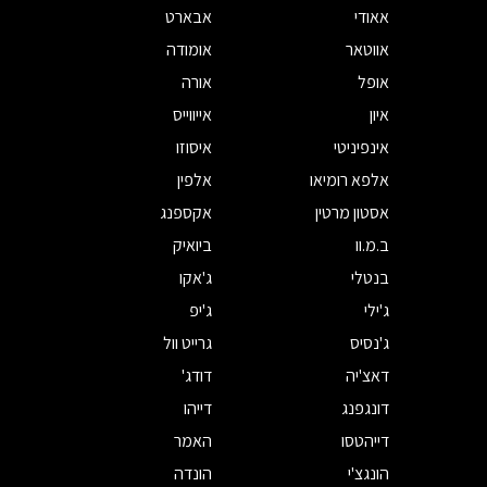
אאודי
אבארט
אווטאר
אומודה
אופל
אורה
איון
אייווייס
אינפיניטי
איסוזו
אלפא רומיאו
אלפין
אסטון מרטין
אקספנג
ב.מ.וו
ביואיק
בנטלי
ג'אקו
ג'ילי
ג'יפ
ג'נסיס
גרייט וול
דאצ'יה
דודג'
דונגפנג
דייהו
דייהטסו
האמר
הונגצ'י
הונדה