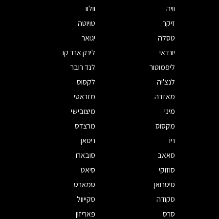
וויה
וולוו
זיקר
טויוטה
טסלה
יגואר
יונדאי
לינק אנד קו
ליפמוטור
לנד רובר
לנצ'יה
לקסוס
מאזדה
מזראטי
מיני
מיצובישי
מקסוס
מרצדס
ניו
ניסאן
סאאב
סובארו
סוזוקי
סיאט
סיטרואן
סמארט
סקודה
סקייוול
סרס
פאריזון