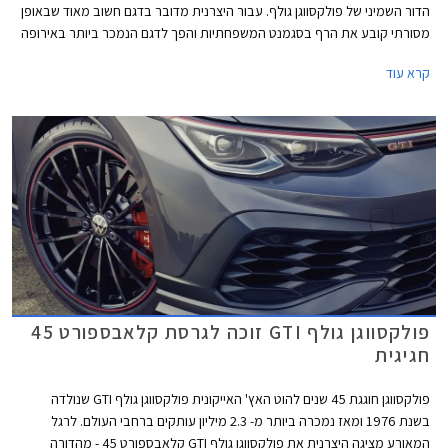
הדור השמיני של פולקסווגן גולף. עבור היצרנית מדובר בדגם חשוב מאוד שבאופן
מסורתי קובע את הרף בסגמנט המשפחתיות והפך לדגם הנמכר ביותר באירופה
עם מעל 35 מיליון מסירות בעולם מאז השקת הדור הראשון. הדור השמיני של
קרא עוד
פולקסווגן שומר על אותו מתכון מוצלח אך מותאם לזמננו וכולל תא נוסעים חדשני
בעיצוב נקי, ריבוי פקדי מגע, מסך מגע מרכזי איכותי, בורר הילוכים אלקטרוני,
ומערכות בטיחות אקטיביות מתקדמות המאפשרות נהיגה חצי-אוטונומית.
פולקסווגן גולף GTI זוכה לגרסת קלאבספורט 45
חגיגית
פולקסווגן חוגגת 45 שנים להוט האץ' האייקונית פולקסווגן גולף GTI שנולדה
בשנת 1976 ומאז נמכרה ביותר מ- 2.3 מיליון עותקים ברחבי העולם. לרגל
המאורע מציגה היצרנית את פולקסווגן גולף GTI קלאבספורט 45 - מהדורה