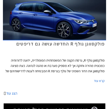
פולקסווגן גולף R החדשה עושה גם דריפטים
פולקסווגן גולף R, גרסת הקצה של המשפחתית הפופולרית, ידועה לדורותיה
כמכונית מהירה וחזקה אך לא מספיק מערבת או מהנה לנהיגה. כעת מציגה
פולקסווגן את הדור השמיני של גולף בגרסת R המבטיחה לענות לדרישותיהם של
חובבי הנהיגה, ובאופן מפתיע גם לאלה שרוצים להשתובב עם משחקי זנב.
קרא עוד
הצג עוד