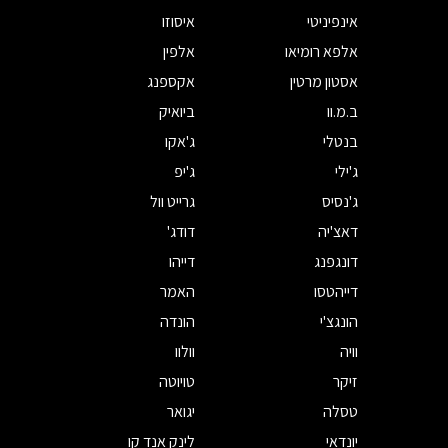
אינפיניטי
איסוזו
אלפא רומיאו
אלפין
אסטון מרטין
אקספנג
ב.מ.וו
ביואיק
בנטלי
ג'אקו
ג'ילי
ג'יפ
ג'נסיס
גרייט וול
דאצ'יה
דודג'
דונגפנג
דייהו
דייהטסו
האמר
הונגצ'י
הונדה
וויה
וולוו
זיקר
טויוטה
טסלה
יגואר
יונדאי
לינק אנד קו