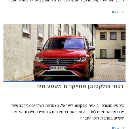
שלח את BYD אטו 3 כנציג ראשון למותג במבחני הריסוק האירופאיים וזה הצליח
קרא עוד
לגרוף ציון מרבי של 5 כוכבים יחד עם ב.מ.וו X1, מאזדה CX-60, מרצדס EQE,
סיאט איביזה וסיאט ארונה הוותיקות, ופולקסווגן גולף שעברה מקצה שיפורים קל.
דגמי פולקסווגן מתייקרים משמעותית
צ'מפיון מוטורס, יבואנית פולקסווגן לישראל, מצטרפת לשלל יבואני רכב אשר
ייקרו את המחירים לאחרונה ומפרסמת מחירון חדש המציג התייקרות של אלפי
שקלים במרבית דגמי החברה.
קרא עוד