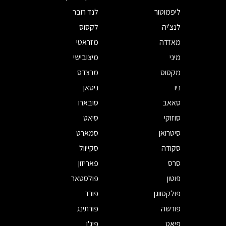
ליפמוטור
לנד רובר
לנצ'יה
לקסוס
מאזדה
מזראטי
מיני
מיצובישי
מקסוס
מרצדס
ניו
ניסאן
סאאב
סובארו
סוזוקי
סיאט
סיטרואן
סמארט
סקודה
סקייוול
סרס
פאריזון
פוטון
פולסטאר
פולקסווגן
פורד
פורשה
פורתינג
פיאט
פיג'ו