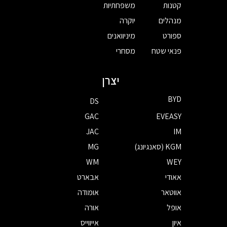
קטנות
משפחתיות
מנהלים
יוקרה
ספורט
מיניוואנים
פנאי שטח
מסחרי
יצרן
BYD
DS
GAC
EVEASY
JAC
IM
KGM (סאנגיונג)
MG
WM
WEY
אאודי
אבארט
אווטאר
אומודה
אופל
אורה
איון
אייווייס