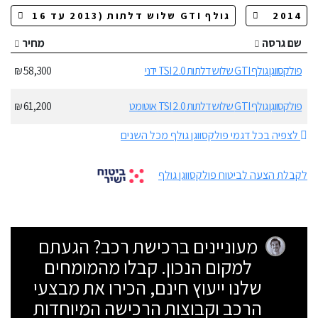
שם גרסה
מחיר
פולקסווגן גולף GTI שלוש דלתות 2.0 TSI ידני
58,300 ₪
פולקסווגן גולף GTI שלוש דלתות 2.0 TSI אוטומט
61,200 ₪
לצפיה בכל דגמי פולקסווגן גולף מכל השנים
לקבלת הצעה לביטוח פולקסווגן גולף
מעוניינים ברכישת רכב? הגעתם
למקום הנכון. קבלו מהמומחים
שלנו ייעוץ חינם, הכירו את מבצעי
הרכב וקבוצות הרכישה המיוחדות