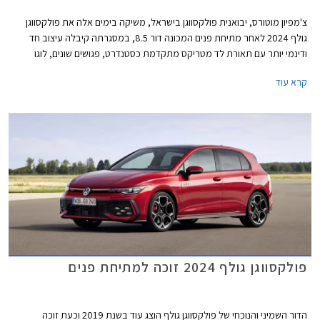
צ'מפיון מוטורס, יבואנית פולקסווגן בישראל, משיקה בימים אלה את פולקסווגן
גולף 2024 לאחר מתיחת פנים המכונה דור 8.5, במסגרתה קיבלה עיצוב חד
ודינמי יותר עם תאורת לד מטריקס מתקדמת כסטנדרט, פגושים שונים, לוגו
מואר, וחישוקים בעיצוב חדש. בתא הנוסעים הותקן מסך מרכזי חדש בגודל 12.9
קרא עוד
אינץ' עם ממשק נוח יותר לתפעול ואפשרויות התאמה אישית. בנוסף עודכן היצע
המנועים הכוללים מערכת מיילד הייבריד במתח 48V. המחיר התייקר
משמעותית ביחס לדגם הקודם ועומד על החל מ- 169,900 ₪.
פולקסווגן גולף 2024 זוכה למתיחת פנים
הדור השמיני והנוכחי של פולקסווגן גולף הוצג עוד בשנת 2019 וכעת זוכה