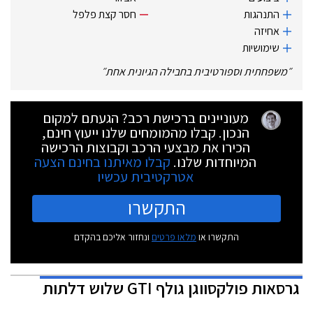
התנהגות
חסר קצת פלפל
אחיזה
שימושיות
״
משפחתית וספורטיבית בחבילה הגיונית אחת
״
מעוניינים ברכישת רכב? הגעתם למקום
הנכון. קבלו מהמומחים שלנו ייעוץ חינם,
הכירו את מבצעי הרכב וקבוצות הרכישה
המיוחדות שלנו.
קבלו מאיתנו בחינם הצעה
אטרקטיבית עכשיו
התקשרו
התקשרו או
מלאו פרטים
ונחזור אליכם בהקדם
גרסאות
פולקסווגן גולף GTI שלוש דלתות