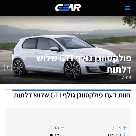
פולקסווגן גולף GTI שלוש
דלתות
2014
חוות דעת
פולקסווגן גולף GTI שלוש דלתות
מנוע
מחיר
ביצועים
אבזור