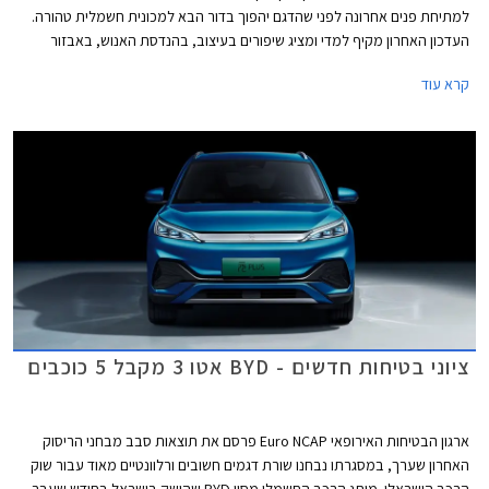
למתיחת פנים אחרונה לפני שהדגם יהפוך בדור הבא למכונית חשמלית טהורה.
העדכון האחרון מקיף למדי ומציג שיפורים בעיצוב, בהנדסת האנוש, באבזור
וביחידות ההנעה. פולקסווגן גולף GTI הספורטיבית אמנם מתחזקת אך גם
קרא עוד
מוותרת על תיבת ההילוכים הידנית עקב תקנות זיהום האוויר המחמירות בתקן
יורו 7, עניין שוודאי מאכזב את חובבי הנהיגה.
ציוני בטיחות חדשים - BYD אטו 3 מקבל 5 כוכבים
ארגון הבטיחות האירופאי Euro NCAP פרסם את תוצאות סבב מבחני הריסוק
האחרון שערך, במסגרתו נבחנו שורת דגמים חשובים ורלוונטיים מאוד עבור שוק
הרכב הישראלי. מותג הרכב החשמלי מסין BYD שהושק בישראל בחודש שעבר