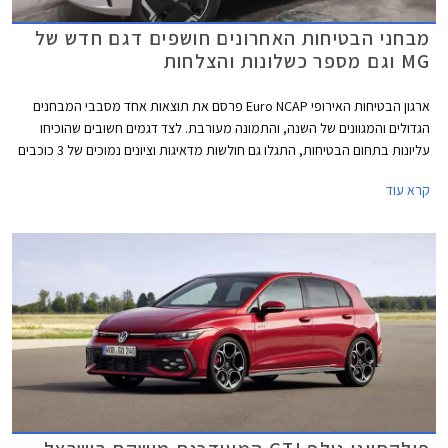
מבחני הבטיחות האחרונים חושפים דגם חדש של
MG וגם מספר כשלונות והצלחות
ארגון הבטיחות האירופי Euro NCAP פרסם את תוצאות אחד מסבבי המבחנים
הגדולים והמגוונים של השנה, והתמונה מעורבת. לצד דגמים חשובים שהוכיחו
עליונות בתחום הבטיחות, התגלו גם חולשות מדאיגות וציונים נמוכים של 3 כוכבים
מתוך 5 בדגמי דונגפנג בוקס ופולקסווגן טי-קרוס הותיק שהתייצב למבחן חוזר על
קרא עוד
מנת לבדוק את רמת בטיחותו בסטנדרטים של היום.