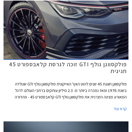
ומערכות בטיחות אקטיביות מתקדמות המאפשרות נהיגה חצי-אוטונומית.
פולקסווגן גולף GTI זוכה לגרסת קלאבספורט 45
חגיגית
פולקסווגן חוגגת 45 שנים להוט האץ' האייקונית פולקסווגן גולף GTI שנולדה
בשנת 1976 ומאז נמכרה ביותר מ- 2.3 מיליון עותקים ברחבי העולם. לרגל
המאורע מציגה היצרנית את פולקסווגן גולף GTI קלאבספורט 45 - מהדורה
חגיגית המצוידת בחבילת עיצוב הכוללת חישוקי 19 אינץ' עם מסגרת בצבע
קרא עוד
אדום, ספוילר אחורי מוגדל, מראות בצבע שחור מבריק, ומדבקות מעוצבות
בתחתית הדלתות.