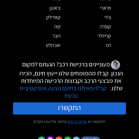
פרארי
צ'אנגן
צ'רי
קאדילק
קופרה
קיה
קרייזלר
רובר
רנו
שברולט
מעוניינים ברכישת רכב? הגעתם למקום
הנכון. קבלו מהמומחים שלנו ייעוץ חינם, הכירו
את מבצעי הרכב וקבוצות הרכישה המיוחדות
שלנו.
קבלו מאיתנו בחינם הצעה אטרקטיבית
עכשיו
התקשרו
התקשרו או
מלאו פרטים
ונחזור אליכם בהקדם