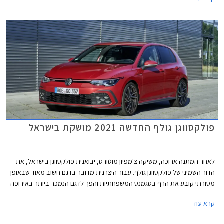
פולקסווגן גולף החדשה 2021 מושקת בישראל
לאחר המתנה ארוכה, משיקה צ'מפיון מוטורס, יבואנית פולקסווגן בישראל, את
הדור השמיני של פולקסווגן גולף. עבור היצרנית מדובר בדגם חשוב מאוד שבאופן
מסורתי קובע את הרף בסגמנט המשפחתיות והפך לדגם הנמכר ביותר באירופה
עם מעל 35 מיליון מסירות בעולם מאז השקת הדור הראשון. הדור השמיני של
קרא עוד
פולקסווגן שומר על אותו מתכון מוצלח אך מותאם לזמננו וכולל תא נוסעים חדשני
בעיצוב נקי, ריבוי פקדי מגע, מסך מגע מרכזי איכותי, בורר הילוכים אלקטרוני,