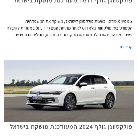
פולקסווגן גולף GTI המעודכנת מושקת בישראל
צ'מפיון מוטורס, יבואנית פולקסווגן לישראל, משיקה את המשפחתית
הספורטיבית פולקסווגן גולף GTI לאחר מתיחת פנים (דור 8.5) במסגרתה קיבלה
עיצוב מלוטש, תאורת לד מטריקס מתקדמת כסטנדרט, מתלים אדפטיביים
DCC, ותוספות אבזור נוחות ובטיחות. מחירה של פולקסווגן גולף GTI התייקר ב-
קרא עוד
45,000 ₪ ביחס לדגם היוצא ועומד כעת על 299,900 ₪.
פולקסווגן גולף 2024 המעודכנת מושקת בישראל