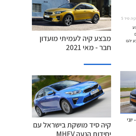
2, קיה פיקנטו 2017-2021קיה ריו 5 דלתות 2020-2022
ע
מבצע קיה לעמיתי מועדון
 המבצע יהנו
חבר - מאי 2021
בזור,
 ₪ באמצעות כרטיס
מימון
ייל.
 ברחבי
וני
קיה סיד מושקת בישראל עם
יחידות הנעה MHEV