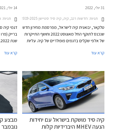
31 יולי, 2022
14 יולי, 2021
תגיות:
חדשות רכב, קיה, קיה סיד סטיישן 2019-2025, קיה סיד 5 דלתות 2019-2022, קיה פיקנטו 2021-2024, קיה ריו 5 דלתות 2020-2022, קיה ספורטאז' 2022-2026, קיה סלטוס 2020-2023, קיה סורנטו 2021-2024, קיה קרניבל 2021-2024קיה סטוניק 2020-2026
תגיות:
חד
טלקאר, יבואנית קיה לישראל, מפרסמת מחירון חדש
דגמי קיה סי
שנכנס לתוקף החל מאוגוסט 2022 וחושף התייקרות
ברייק (פרו
של אלפי שקלים בדגמים פופולריים של קיה. עליות
ש
המחירים בקיה מגיעות לאחר שבחודשים האחרונים
קרא עוד
קרא עוד
התייקרו דגמי סקודה, פיג'ו, סיטרואן, אופל, טויוטה
ממכירות קי
ואחרים.
נוטשים את 
שמדובר בדג
קיה סיד מושקת בישראל עם יחידות
מבצע קיה
הנעה MHEV היברידיות קלות
נובמבר 2020