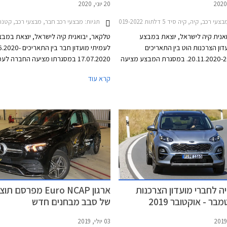
20 יוני, 2020
כב, קיה, קיה סיד 5 דלתות 2019-2022, קיה אופטימה סדאן 2016-2020, קיה אקסיד 2019-2022, קיה נירו 2019-2022, קיה סלטוס 2020-2023, קיה ספורטאז' 2019-2022, קיה פיקנטו 2017-2021, קיה קרניבל 2018-2021, קיה סטוניק 2018-2020, קיה סורנטו 2017-2021קיה ריו 5 דלתות 2020-2022
תגיות:
מבצעי רכב חבר, מבצעי רכב, קטנות, קטנות, משפחתיות, מיניוואנים, פנאי שטח, קיה, קיה סיד 5 דלתות 2019-2022, קיה סיד
אנית קיה לישראל, יוצאת במבצע
טלקאר, יבואנית קיה לישראל, יוצאת במבצ
דון הצרכנות הוט בין התאריכים
לעמיתי מועדון חבר בין התא
20.11.2020-20.12.2020. במסגרת המבצע מציעה
17.07.2020 במסגרתו מציעה החברה לע
 ממחיר המחירון, הטבות אבזור,
המועדון הנחה ממחיר המחירון, הטבות אבז
קרא עוד
ואפשרות לתשלום של 30,000 ₪ באמצעות כרטיס
ותוכנית מימון בבנק אוצר החייל בריבית פרי
המועדון. המבצע נערך בכל אולמות
0.4%. בנוסף מוצעת הלוואה בתנאים מוע
קיה ברחבי הארץ.
במסגרת תכנית המימון חבר ליס, ואפשרות
של 30,000 ₪ באמצעות כרטיס האשראי 
חבר. המבצע נערך בכל אולמות התצוגה ש
ברחבי הארץ.
ה לחברי מועדון הצרכנות
ארגון Euro NCAP מפרסם 
ר - אוקטובר 2019
של סבב מבחנים חדש
03 יולי, 2019