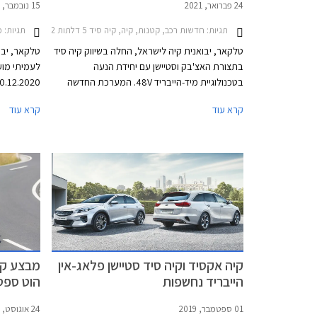
24 פברואר, 2021
15 נובמבר, 2020
תגיות:
חדשות רכב, קטנות, קיה, קיה סיד 5 דלתות 2019-2022, קיה סיד סטיישן 2019-2025מחירון רכב
תגיות:
מבצעי ר
טלקאר, יבואנית קיה לישראל, החלה בשיווק קיה סיד
טלקאר, יבו
בתצורת האצ'בק וסטיישן עם יחידת הנעה
לעמיתי מוע
בטכנולוגיית מיד-הייבריד 48V. המערכת החדשה
תורמת לחיסכון של 5-8% בצריכת הדלק והפחתת
החברה הנחה
קרא עוד
קרא עוד
פליטת מזהמים, כמו גם לשיפור ההספק והביצועים.
האשראי של 
התצוגה של 
קיה אקסיד וקיה סיד סטיישן פלאג-אין
מבצע קי
הייבריד נחשפות
הוט ספטמב
01 ספטמבר, 2019
24 אוגוסט, 2019