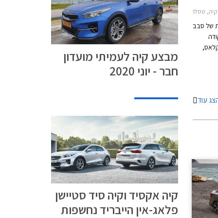
סם תוצאות של סבב
 סקודה
קיה סיד, מרצדס GLE, מרצדס B קלאס,
מבצע קיה לעמיתי מועדון
ל הארגון, ד"ר
חבר - יוני 2020
לראות עוד
ני
נים
צג עוד
יד. בשנה
צע
יק
נות
קיה אקסיד וקיה סיד סטיישן
פלאג-אין הייבריד נחשפות