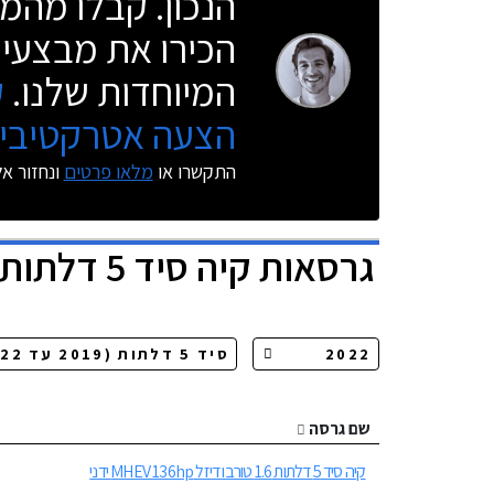
הנכון. קבלו מהמו
הכירו את מבצעי 
המיוחדות שלנו.
ק
הצעה אטרקטיבית
התקשרו או
מלאו פרטים
ונחזור א
גרסאות
קיה סיד 5 דלתות
שם גרסה
קיה סיד 5 דלתות 1.6 טורבו דיזל MHEV 136hp ידני