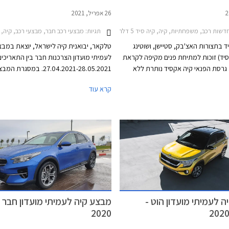
26 אפריל, 2021
שות רכב, משפחתיות, קיה, קיה סיד 5 דלתות 2019-2022קיה סיד סטיישן 2019-2025
תגיות:
מבצעי רכב חבר, מבצעי רכב, קיה, קיה סיד 5 דלתות 2019-2022, קיה סיד סטיישן 2019-2025, קיה אקסיד 2019-2022, קיה נירו 2019-2022, קיה סטוניק 2020-2026, קיה סלטוס 2020-2023, קיה ספורטאז' 019-2022
ד בתצורות האצ'בק, סטיישן, ושוטינג
טלקאר, יבואנית קיה לישראל, יוצאת במבצ
 סיד) זוכות למתיחת פנים מקיפה לקראת
לעמיתי מועדון הצרכנות חבר בין התאריכים
נת 2022. גרסת הפנאי קיה אקסיד נותרת ללא
27.04.2021-28.05.2021. במסגרת
שינוי בשלב זה. קיה סיד שולטת בנתח של 28%
הרוכשים מהנחות ממחיר המחירון, הטבות א
קרא עוד
ה באירופה למרות שלקוחות רבים
ואפשרות לתשלום של 30,000
המשפחתיות לטובת רכבי פנאי, כך
האשראי של המועדון. בנוסף מוצע לרוכשים 
ם חשוב עבור היצרנית בשוק האירופאי.
בריבית פריים מינוס 0.4% בבנק אוצר הח
המבצע נערך בכל אולמות התצוגה של קיה
הארץ.
 לעמיתי מועדון הוט -
מבצע קיה לעמיתי מועדון חבר - י
2020