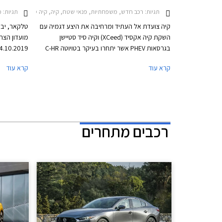
תגיות:
רכב חדש, משפחתיות, פנאי שטח, קיה, קיה סיד סטיישן 2019-2025קיה אקסיד 2019-2022
תגיות:
מבצע
קיה צועדת אל העתיד ומרחיבה את היצע דגמיה עם
טלקאר, יבו
השקת קיה אקסיד (XCeed) וקיה סיד סטיישן
בגרסאות PHEV אשר יתחרו בעיקר בטויוטה C-HR
ובטויוטה קורולה הייבריד הפופולריים. שני הדגמים
20% בר
קרא עוד
קרא עוד
ייוצרו במפעלי החברה בסלובקיה ויוצעו למכירה
באירופה ברבעון הראשון של שנת 2020.
המועדון. ה
קיה ברחבי 
רכבים מתחרים