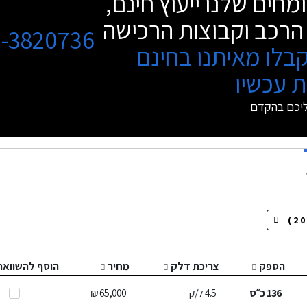
מחים שלנו ייעוץ חינם,
הרכב וקבוצות הרכישה
3-3820736
בלו מאיתנו בחינם
 עכשיו
ליכם בהקדם
הספק
צריכת דלק
מחיר
הוסף להשוואה
136
כ״ס
4.5
ל/ק
65,000 ₪