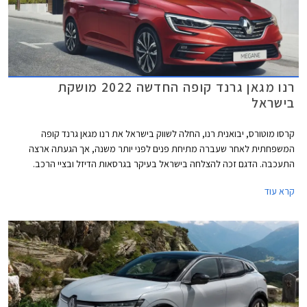
רנו מגאן גרנד קופה החדשה 2022 מושקת
בישראל
קרסו מוטורס, יבואנית רנו, החלה לשווק בישראל את רנו מגאן גרנד קופה
המשפחתית לאחר שעברה מתיחת פנים לפני יותר משנה, אך הגעתה ארצה
התעכבה. הדגם זכה להצלחה בישראל בעיקר בגרסאות הדיזל ובציי הרכב.
בעבר שווקו גם דגמי בנזין אך אלה ירדו מההיצע, כנראה עקב ביקוש נמוך. רנו
קרא עוד
מגאן גרנד קופה החדשה 2022 תוצע עם מנוע דיזל ברמת אבזור אחת במחיר
149,990 ₪ המגלם התייקרות של 7,000 ₪ ביחס לדגם היוצא.