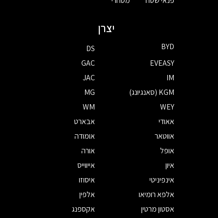
פנאי שטח
מסחרי
יצרן
BYD
DS
GAC
EVEASY
JAC
IM
KGM (סאנגיונג)
MG
WM
WEY
אאודי
אבארט
אווטאר
אומודה
אופל
אורה
איון
אייווייס
אינפיניטי
איסוזו
אלפא רומיאו
אלפין
אסטון מרטין
אקספנג