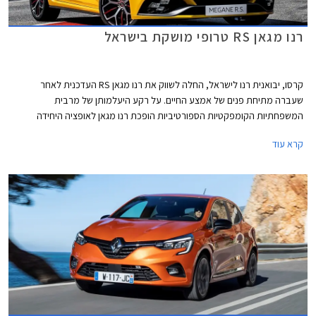
רנו מגאן RS טרופי מושקת בישראל
קרסו, יבואנית רנו לישראל, החלה לשווק את רנו מגאן RS העדכנית לאחר
שעברה מתיחת פנים של אמצע החיים. על רקע היעלמותן של מרבית
המשפחתיות הקומפקטיות הספורטיביות הופכת רנו מגאן לאופציה היחידה
בסגמנט שאינה מבית קונצרן פולקסווגן. העיצוב זכה לעדכונים קלילים המרוכזים
קרא עוד
בעיקר בפנסים ובפגושים, וכן לחישוקים בעיצוב חדש.