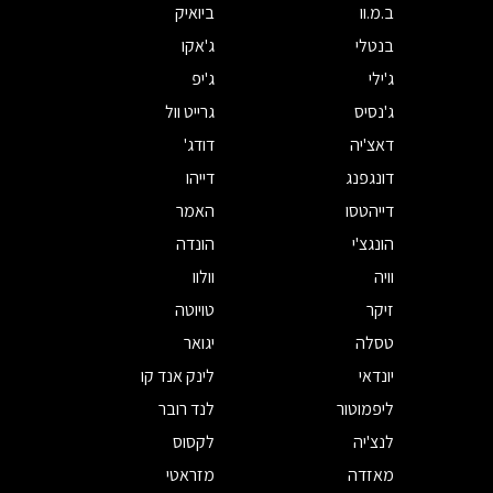
ב.מ.וו
ביואיק
בנטלי
ג'אקו
ג'ילי
ג'יפ
ג'נסיס
גרייט וול
דאצ'יה
דודג'
דונגפנג
דייהו
דייהטסו
האמר
הונגצ'י
הונדה
וויה
וולוו
זיקר
טויוטה
טסלה
יגואר
יונדאי
לינק אנד קו
ליפמוטור
לנד רובר
לנצ'יה
לקסוס
מאזדה
מזראטי