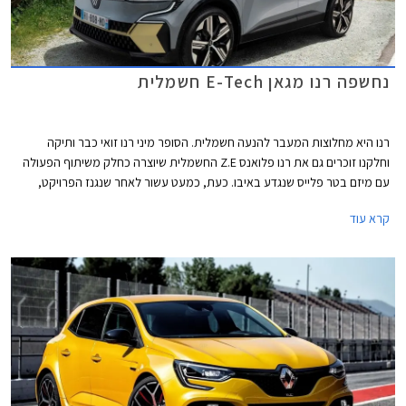
נחשפה רנו מגאן E-Tech חשמלית
רנו היא מחלוצות המעבר להנעה חשמלית. הסופר מיני רנו זואי כבר ותיקה
וחלקנו זוכרים גם את רנו פלואנס Z.E החשמלית שיוצרה כחלק משיתוף הפעולה
עם מיזם בטר פלייס שנגדע באיבו. כעת, כמעט עשור לאחר שנגנז הפרויקט,
מציגה היצרנית מכונית משפחתית חשמלית חדשה – רנו מגאן E-Tech. רנו
קרא עוד
מתייחסת לדגם החדש כמבשר המעבר ממכונית ככלי רכב למכונית כשירות
ופלטפורמה להענקת שירות אינטרקטיבי חוויתי ללקוח.