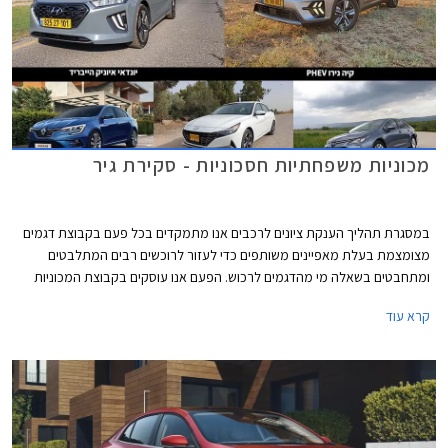
מכוניות משפחתיות חסכוניות - סקירת גיר
במסגרת תהליך הענקת ציונים לרכבים אנו מתמקדים בכל פעם בקבוצת דגמים
מצומצמת בעלת מאפיינים משותפים כדי לעזור לרוכשים רבים המתלבטים
ומתחבטים בשאלה מי מהדגמים לרכוש. הפעם אנו עוסקים בקבוצת המכוניות
המשפחתיות, ובכדי לצמצם את הדגמים המתחרים התמקדנו במשפחתיות
קרא עוד
חסכוניות, כאלה המוצעות לעיתים קרובות כרכב צמוד ממקום העבודה. באגף
ההיברידי יונדאי איוניק, יונדאי אלנטרה, וטויוטה קורולה. קיה נירו פופולרי במיוחד
עם יחידת הנעה היברידית נטענת ולכן בחרנו בגרסה זו. אחרונה חביבה רנו מגאן
גרנד קופה לוגמת הסולר שעדיין מאמינה במנוע טורבו דיזל.