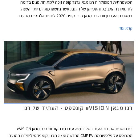
המשפחתית הפופולרית רנו מגאן גרנד קופה זוכה למתיחת פנים בדומה
לגרסאות ההאצ'בק והסטיישן של הדגם, אשר נחשפו מוקדם יותר השנה.
במסגרת העדכון זוכה רנו מגאן גרנד קופה 2020 לחזית אלגנטית מבעבר
הכוללת תאורת LED חדשה כסטנדרט, פגוש קדמי חדש, וגריל מעוצב עם עיטורי
קרא עוד
כרום. מאחור ניתן לזהות חתימת תאורה עדכנית, ומהצד חישוקי 16-18 אינץ'
בעיצובים חדשים ותאורה בידיות הדלתות.
רנו מגאן eVISION קונספט - העתיד של רנו
רנו חושפת את דור העתיד של דגמיה עם דגם הקונספט רנו מגאן eVISION
המבוסס על פלטפורמת CMF-EV החדשה ומציג תכנון קומפקטי ליחידת ההנעה