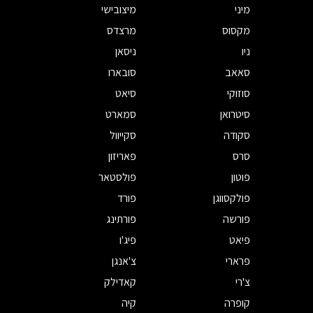
מיני
מיצובישי
מקסוס
מרצדס
ניו
ניסאן
סאאב
סובארו
סוזוקי
סיאט
סיטרואן
סמארט
סקודה
סקייוול
סרס
פאריזון
פוטון
פולסטאר
פולקסווגן
פורד
פורשה
פורתינג
פיאט
פיג'ו
פרארי
צ'אנגן
צ'רי
קאדילק
קופרה
קיה