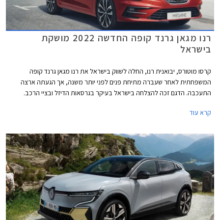
רנו מגאן גרנד קופה החדשה 2022 מושקת
בישראל
קרסו מוטורס, יבואנית רנו, החלה לשווק בישראל את רנו מגאן גרנד קופה
המשפחתית לאחר שעברה מתיחת פנים לפני יותר משנה, אך הגעתה ארצה
התעכבה. הדגם זכה להצלחה בישראל בעיקר בגרסאות הדיזל ובציי הרכב.
בעבר שווקו גם דגמי בנזין אך אלה ירדו מההיצע, כנראה עקב ביקוש נמוך. רנו
קרא עוד
מגאן גרנד קופה החדשה 2022 תוצע עם מנוע דיזל ברמת אבזור אחת במחיר
149,990 ₪ המגלם התייקרות של 7,000 ₪ ביחס לדגם היוצא.