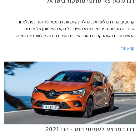
רנו מגאן RS טרופי מושקת בישראל
קרסו, יבואנית רנו לישראל, החלה לשווק את רנו מגאן RS העדכנית לאחר
שעברה מתיחת פנים של אמצע החיים. על רקע היעלמותן של מרבית
המשפחתיות הקומפקטיות הספורטיביות הופכת רנו מגאן לאופציה היחידה
בסגמנט שאינה מבית קונצרן פולקסווגן. העיצוב זכה לעדכונים קלילים המרוכזים
קרא עוד
בעיקר בפנסים ובפגושים, וכן לחישוקים בעיצוב חדש.
רנו במבצע לעמיתי הוט - יוני 2021