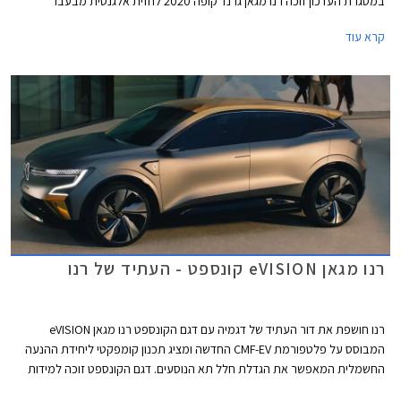
במסגרת העדכון זוכה רנו מגאן גרנד קופה 2020 לחזית אלגנטית מבעבר
הכוללת תאורת LED חדשה כסטנדרט, פגוש קדמי חדש, וגריל מעוצב עם עיטורי
קרא עוד
כרום. מאחור ניתן לזהות חתימת תאורה עדכנית, ומהצד חישוקי 16-18 אינץ'
בעיצובים חדשים ותאורה בידיות הדלתות.
רנו מגאן eVISION קונספט - העתיד של רנו
רנו חושפת את דור העתיד של דגמיה עם דגם הקונספט רנו מגאן eVISION
המבוסס על פלטפורמת CMF-EV החדשה ומציג תכנון קומפקטי ליחידת ההנעה
החשמלית המאפשר את הגדלת חלל תא הנוסעים. דגם הקונספט זוכה למידות
קטנות ביחס לרכב משפחתי, אורכו 4,210 מ״מ, רוחבו 1,800 מ״מ, גובהו 1,505