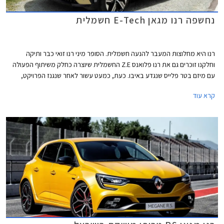
נחשפה רנו מגאן E-Tech חשמלית
רנו היא מחלוצות המעבר להנעה חשמלית. הסופר מיני רנו זואי כבר ותיקה
וחלקנו זוכרים גם את רנו פלואנס Z.E החשמלית שיוצרה כחלק משיתוף הפעולה
עם מיזם בטר פלייס שנגדע באיבו. כעת, כמעט עשור לאחר שנגנז הפרויקט,
מציגה היצרנית מכונית משפחתית חשמלית חדשה – רנו מגאן E-Tech. רנו
קרא עוד
מתייחסת לדגם החדש כמבשר המעבר ממכונית ככלי רכב למכונית כשירות
ופלטפורמה להענקת שירות אינטרקטיבי חוויתי ללקוח.