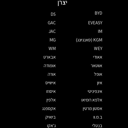
יצרן
BYD
DS
GAC
EVEASY
JAC
IM
KGM (סאנגיונג)
MG
WM
WEY
אאודי
אבארט
אווטאר
אומודה
אופל
אורה
איון
אייווייס
אינפיניטי
איסוזו
אלפא רומיאו
אלפין
אסטון מרטין
אקספנג
ב.מ.וו
ביואיק
בנטלי
ג'אקו