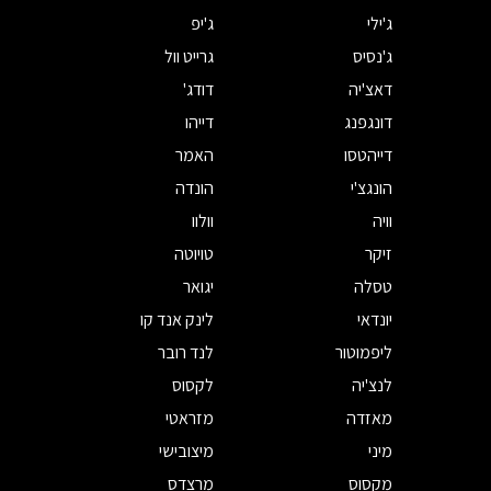
ג'ילי
ג'יפ
ג'נסיס
גרייט וול
דאצ'יה
דודג'
דונגפנג
דייהו
דייהטסו
האמר
הונגצ'י
הונדה
וויה
וולוו
זיקר
טויוטה
טסלה
יגואר
יונדאי
לינק אנד קו
ליפמוטור
לנד רובר
לנצ'יה
לקסוס
מאזדה
מזראטי
מיני
מיצובישי
מקסוס
מרצדס