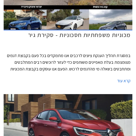
מכוניות משפחתיות חסכוניות - סקירת גיר
במסגרת תהליך הענקת ציונים לרכבים אנו מתמקדים בכל פעם בקבוצת דגמים
מצומצמת בעלת מאפיינים משותפים כדי לעזור לרוכשים רבים המתלבטים
ומתחבטים בשאלה מי מהדגמים לרכוש. הפעם אנו עוסקים בקבוצת המכוניות
המשפחתיות, ובכדי לצמצם את הדגמים המתחרים התמקדנו במשפחתיות
קרא עוד
חסכוניות, כאלה המוצעות לעיתים קרובות כרכב צמוד ממקום העבודה. באגף
ההיברידי יונדאי איוניק, יונדאי אלנטרה, וטויוטה קורולה. קיה נירו פופולרי במיוחד
עם יחידת הנעה היברידית נטענת ולכן בחרנו בגרסה זו. אחרונה חביבה רנו מגאן
גרנד קופה לוגמת הסולר שעדיין מאמינה במנוע טורבו דיזל.