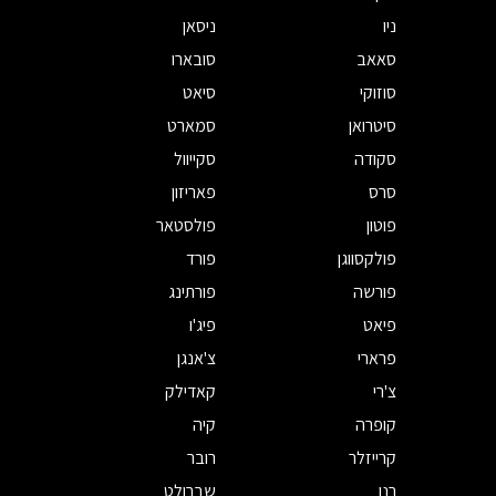
ניו
ניסאן
סאאב
סובארו
סוזוקי
סיאט
סיטרואן
סמארט
סקודה
סקייוול
סרס
פאריזון
פוטון
פולסטאר
פולקסווגן
פורד
פורשה
פורתינג
פיאט
פיג'ו
פרארי
צ'אנגן
צ'רי
קאדילק
קופרה
קיה
קרייזלר
רובר
רנו
שברולט