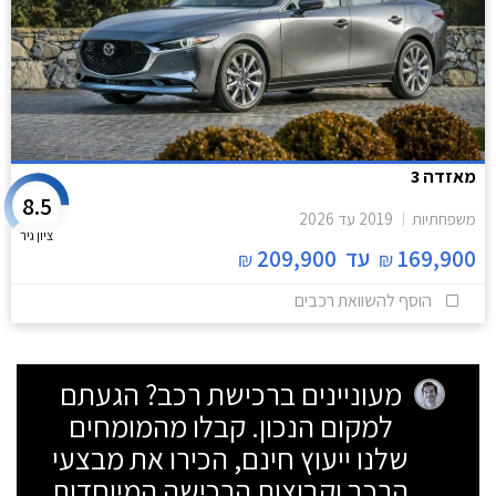
מאזדה 3
8.5
משפחתיות
2019
עד
2026
ציון גיר
169,900
עד
209,900
₪
₪
הוסף להשוואת רכבים
מעוניינים ברכישת רכב? הגעתם
למקום הנכון. קבלו מהמומחים
שלנו ייעוץ חינם, הכירו את מבצעי
הרכב וקבוצות הרכישה המיוחדות