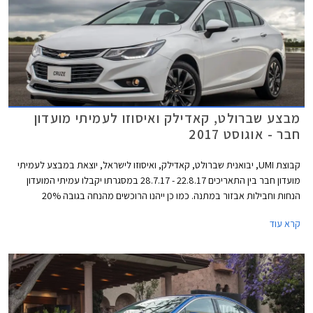
מבצע שברולט, קאדילק ואיסוזו לעמיתי מועדון
חבר - אוגוסט 2017
קבוצת UMI, יבואנית שברולט, קאדילק, ואיסוזו לישראל, יוצאת במבצע לעמיתי
מועדון חבר בין התאריכים 22.8.17 - 28.7.17 במסגרתו יקבלו עמיתי המועדון
הנחות וחבילות אבזור במתנה. כמו כן ייהנו הרוכשים מהנחה בגובה 20%
בהזמנת אביזרים בהתקנה מקומית, וממסלול מימון של עד 100% משווי הרכב
קרא עוד
או עד 150,000 ₪ לתקופה של עד 5 שנים בריבית פריים מינוס 0.4% בבנק
אוצר החייל.