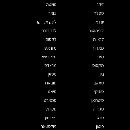
זיקר
טויוטה
טסלה
יגואר
יונדאי
לינק אנד קו
ליפמוטור
לנד רובר
לנצ'יה
לקסוס
מאזדה
מזראטי
מיני
מיצובישי
מקסוס
מרצדס
ניו
ניסאן
סאאב
סובארו
סוזוקי
סיאט
סיטרואן
סמארט
סקודה
סקייוול
סרס
פאריזון
פוטון
פולסטאר