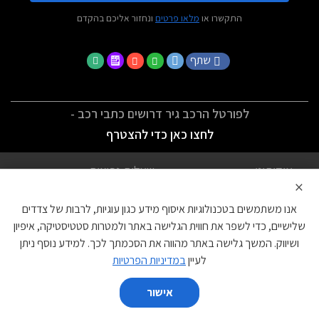
התקשרו או
מלאו פרטים
ונחזור אליכם בהקדם
שתף
לפורטל הרכב גיר דרושים כתבי רכב -
לחצו כאן כדי להצטרף
אודותינו
שאלות נפוצות
×
לתנאי השימוש
מדיניות פרטיות
אנו משתמשים בטכנולוגיות איסוף מידע כגון עוגיות, לרבות של צדדים
הצהרת נגישות
צור קשר
שלישיים, כדי לשפר את חווית הגלישה באתר ולמטרות סטטיסטיקה, איפיון
ושיווק. המשך גלישה באתר מהווה את הסכמתך לכך. למידע נוסף ניתן
עוגיות
לעיין
במדיניות הפרטיות
אישור
השווה