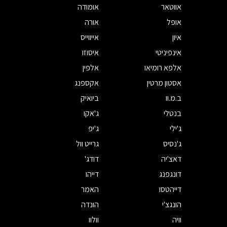
אווטאר
אומודה
אופל
אורה
איון
אייווייס
אינפיניטי
איסוזו
אלפא רומיאו
אלפין
אסטון מרטין
אקספנג
ב.מ.וו
ביואיק
בנטלי
ג'אקו
ג'ילי
ג'יפ
ג'נסיס
גרייט וול
דאצ'יה
דודג'
דונגפנג
דייהו
דייהטסו
האמר
הונגצ'י
הונדה
וויה
וולוו