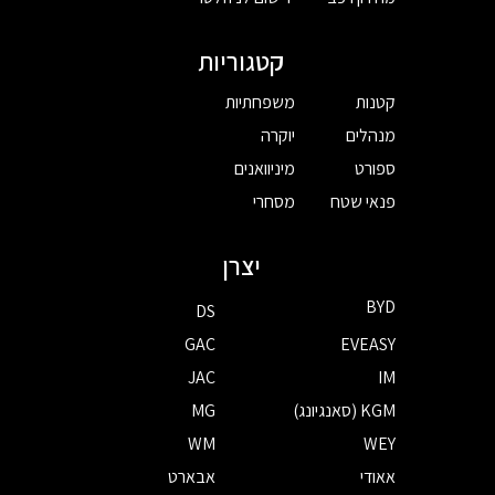
קטגוריות
קטנות
משפחתיות
מנהלים
יוקרה
ספורט
מיניוואנים
פנאי שטח
מסחרי
יצרן
BYD
DS
GAC
EVEASY
JAC
IM
KGM (סאנגיונג)
MG
WM
WEY
אאודי
אבארט