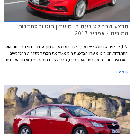
מבצע שברולט לעמיתי מועדון הוט והסתדרות
המורים - אפריל 2017
UMI, יבואנית שברולט לישראל, יוצאת במבצע בשיתוף עם מועדוני הצרכנות הוט
והסתדרות המורים. מועדון הצרכנות הוט מאגד את חברי הסתדרות ההנדסאים
והטכנאים, חברי הסתדרות האקדמאים, חברי לשכת המהנדסים, ואיגוד העובדים
הסוציאליים. הסתדרות המורים מאגדת את הגננות, המורים, והמרצים במוסדות
קרא עוד
האקדמיים. במהלך המבצע המתקיים בתאריכים 02.04.2017-30.04.2017
יוצעו דגמי שברולט בהנחות, בהטבות אבזור ובתנאי מימון מיוחדים.