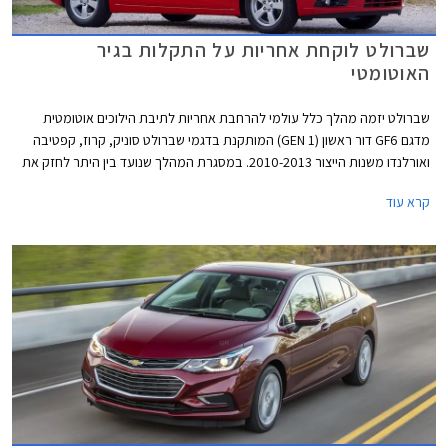
שברולט לוקחת אחריות על התקלות בגיר
האוטומטי
שברולט יזמה מהלך כלל עולמי להרחבת אחריות לתיבת הילוכים אוטומטית
מדגם GF6 דור ראשון (GEN 1) המותקנת בדגמי שברולט סוניק, קרוז, קפטיבה
ואורלנדו משנות הייצור 2010-2013. במסגרת המהלך שנועד בין היתר לחזק את
תדמיתה, מעניקה שברולט אחריות על הגיר בדגמים הנ"ל לתקופה של חמש
קרא עוד
שנים ממועד עליית הרכב על הכביש או עד 150,000 ק"מ, המוקדם מביניהם.