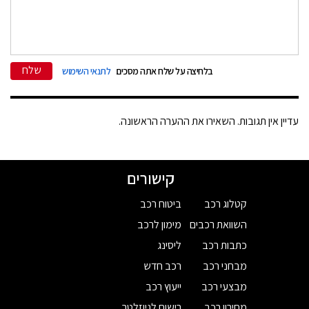
שלח
בלחיצה על שלח אתה מסכים
לתנאי השימוש
עדיין אין תגובות. השאירו את ההערה הראשונה.
קישורים
קטלוג רכב
ביטוח רכב
השוואת רכבים
מימון לרכב
כתבות רכב
ליסינג
מבחני רכב
רכב חדש
מבצעי רכב
ייעוץ רכב
מחירון רכב
רישום לניוזלטר