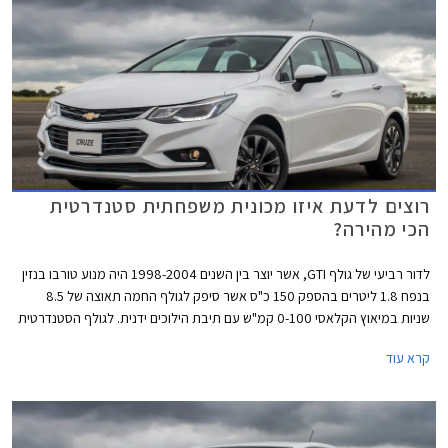
רוצים לדעת איזו מכונית משפחתית סטנדרטית
הכי מהירה?
לדור רביעי של גולף GTI, אשר יוצר בין השנים 1998-2004 היה מנוע טורבו בנזין
בנפח 1.8 ליטרים בהספק 150 כ"ס אשר סיפק לגולף החמה תאוצה של 8.5
שניות במיאוץ הקלאסי 0-100 קמ"ש עם תיבת הילוכים ידנית. לגולף הסטנדרטית
באותם שנים היו רק 100 כ"ס שסיפקו נתון תאוצה 0-100 קמ"ש תוך 12.9 שניות
קרא עוד
ארוכות. בזמנים ההם נחשבה הגולף GTI לבעלת נתונים מרשימים, אשר הקנו לה
מקום מכובד בצמרת מכוניות ההוט האצ'. נזכיר כי לגולף GTI המודרנית מנוע
בהספק 230 כ"ס ונתון תאוצה 0-100 תוך 6.5 שניות.