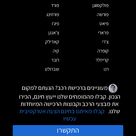
פולקסווגן
פורד
פורשה
פורתינג
פיאט
פיג'ו
פרארי
צ'אנגן
צ'רי
קאדילק
קופרה
קיה
קרייזלר
רובר
רנו
שברולט
מעוניינים ברכישת רכב? הגעתם למקום
הנכון. קבלו מהמומחים שלנו ייעוץ חינם, הכירו
את מבצעי הרכב וקבוצות הרכישה המיוחדות
שלנו.
קבלו מאיתנו בחינם הצעה אטרקטיבית
עכשיו
התקשרו