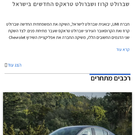
שברולט קרוז ושברולט טראקס החדשים בישראל
חברת UMI, יבואנית שברולט לישראל, השיקה את המשפחתית החדשה שברולט
קרוז ואת הקרוסאובר העירוני שברולט טראקס שעבר מתיחת פנים. לצד השקת
שני הדגמים החשובים הללו, משיקה החברה את אפליקציית השירוץ Chevrolet
Complete Care כחלק מתפיסת החדשנות של שברולט העולמית. האפליקצייה
קרא עוד
כוללת בין היתר ספר רכב דיגיטלי, פירוט נוריות האזהרה ברכב, הזמנת שירותי
חילוץ וגרירה, הצעת מחיר לטיפול, ותיאום תור למוסך.
הצג עוד
רכבים מתחרים