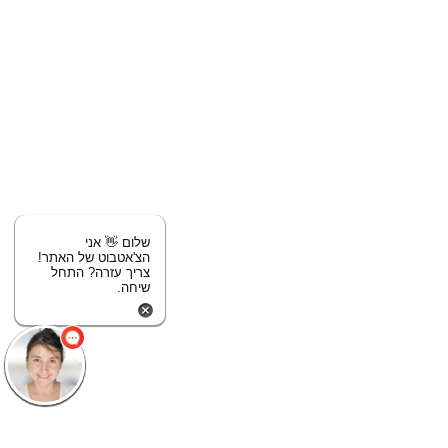
שלום 👋 אני
הצ'אטבוט של האתר!
צריך עזרה? התחל
שיחה.