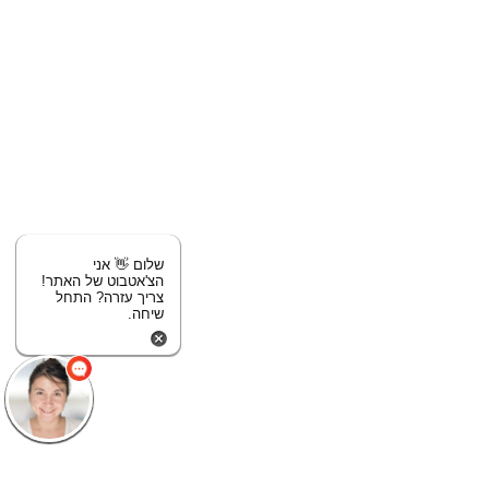
שלום 👋 אני
הצ'אטבוט של האתר!
צריך עזרה? התחל
שיחה.