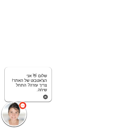
שלום 👋 אני
הצ'אטבוט של האתר!
צריך עזרה? התחל
שיחה.