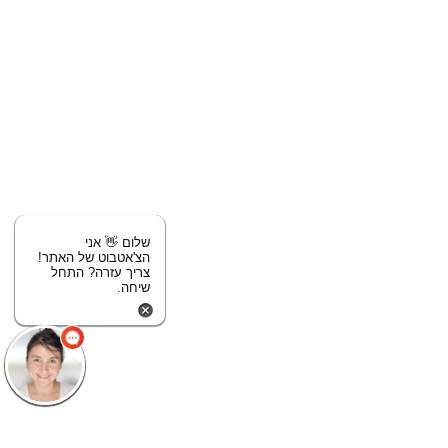
שלום 👋 אני
הצ'אטבוט של האתר!
צריך עזרה? התחל
שיחה.