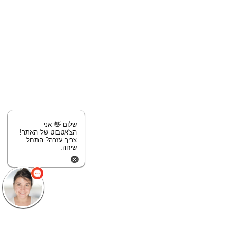
שלום 👋 אני
הצ'אטבוט של האתר!
צריך עזרה? התחל
שיחה.