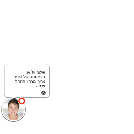
שלום 👋 אני
הצ'אטבוט של האתר!
צריך עזרה? התחל
שיחה.