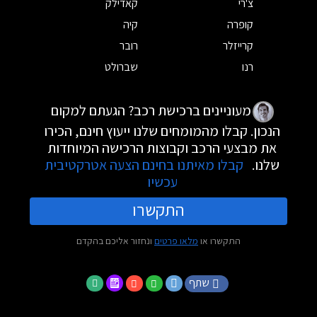
צ'רי
קאדילק
קופרה
קיה
קרייזלר
רובר
רנו
שברולט
מעוניינים ברכישת רכב? הגעתם למקום
הנכון. קבלו מהמומחים שלנו ייעוץ חינם, הכירו
את מבצעי הרכב וקבוצות הרכישה המיוחדות
שלנו.
קבלו מאיתנו בחינם הצעה אטרקטיבית
עכשיו
התקשרו
התקשרו או
מלאו פרטים
ונחזור אליכם בהקדם
שתף