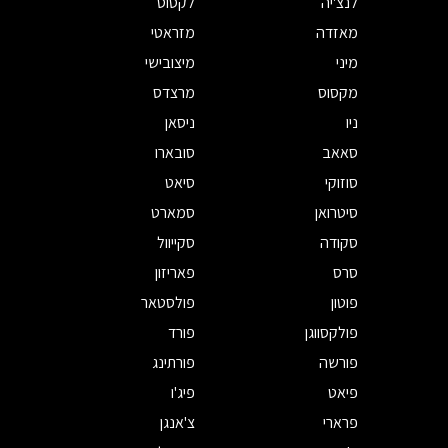
לנצ'יה
לקסוס
מאזדה
מזראטי
מיני
מיצובישי
מקסוס
מרצדס
ניו
ניסאן
סאאב
סובארו
סוזוקי
סיאט
סיטרואן
סמארט
סקודה
סקייוול
סרס
פאריזון
פוטון
פולסטאר
פולקסווגן
פורד
פורשה
פורתינג
פיאט
פיג'ו
פרארי
צ'אנגן