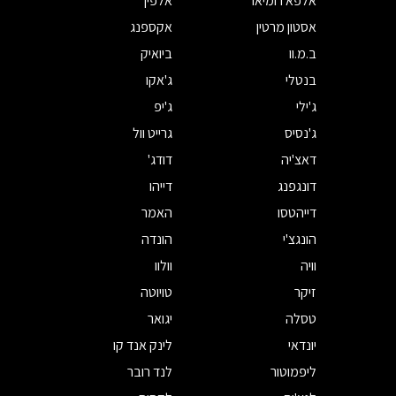
אלפא רומיאו
אלפין
אסטון מרטין
אקספנג
ב.מ.וו
ביואיק
בנטלי
ג'אקו
ג'ילי
ג'יפ
ג'נסיס
גרייט וול
דאצ'יה
דודג'
דונגפנג
דייהו
דייהטסו
האמר
הונגצ'י
הונדה
וויה
וולוו
זיקר
טויוטה
טסלה
יגואר
יונדאי
לינק אנד קו
ליפמוטור
לנד רובר