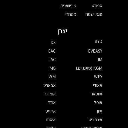
ספורט
מיניוואנים
פנאי שטח
מסחרי
יצרן
BYD
DS
GAC
EVEASY
JAC
IM
KGM (סאנגיונג)
MG
WM
WEY
אאודי
אבארט
אווטאר
אומודה
אופל
אורה
איון
אייווייס
אינפיניטי
איסוזו