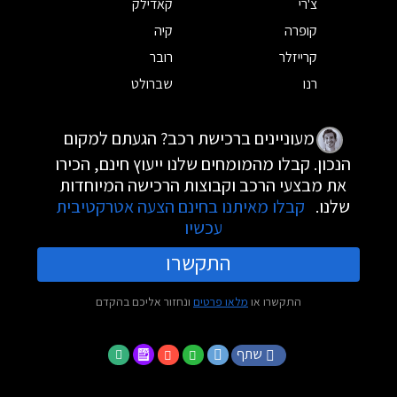
צ'רי
קאדילק
קופרה
קיה
קרייזלר
רובר
רנו
שברולט
מעוניינים ברכישת רכב? הגעתם למקום
הנכון. קבלו מהמומחים שלנו ייעוץ חינם, הכירו
את מבצעי הרכב וקבוצות הרכישה המיוחדות
שלנו.
קבלו מאיתנו בחינם הצעה אטרקטיבית
עכשיו
התקשרו
התקשרו או
מלאו פרטים
ונחזור אליכם בהקדם
שתף