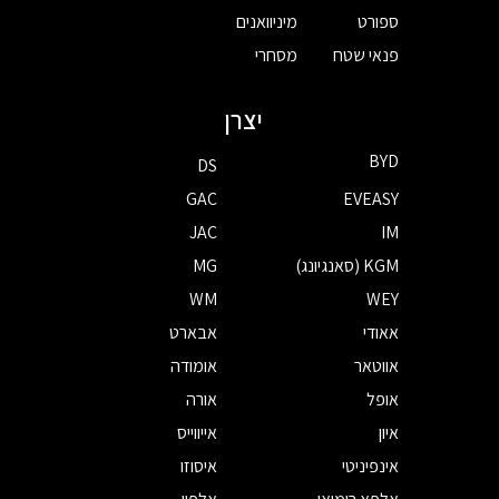
ספורט
מיניוואנים
פנאי שטח
מסחרי
יצרן
BYD
DS
GAC
EVEASY
JAC
IM
KGM (סאנגיונג)
MG
WM
WEY
אאודי
אבארט
אווטאר
אומודה
אופל
אורה
איון
אייווייס
אינפיניטי
איסוזו