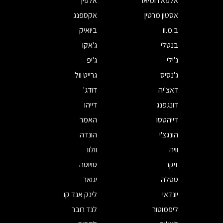
אלפא רומיאו
אלפין
אסטון מרטין
אקספנג
ב.מ.וו
ביואיק
בנטלי
ג'אקו
ג'ילי
ג'יפ
ג'נסיס
גרייט וול
דאצ'יה
דודג'
דונגפנג
דייהו
דייהטסו
האמר
הונגצ'י
הונדה
וויה
וולוו
זיקר
טויוטה
טסלה
יגואר
יונדאי
לינק אנד קו
ליפמוטור
לנד רובר