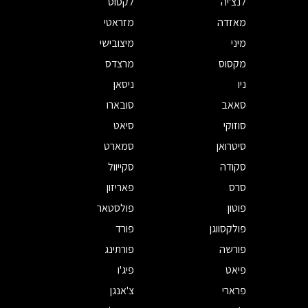
לנצ'יה
לקסוס
מאזדה
מזראטי
מיני
מיצובישי
מקסוס
מרצדס
ניו
ניסאן
סאאב
סובארו
סוזוקי
סיאט
סיטרואן
סמארט
סקודה
סקייוול
סרס
פאריזון
פוטון
פולסטאר
פולקסווגן
פורד
פורשה
פורתינג
פיאט
פיג'ו
פרארי
צ'אנגן